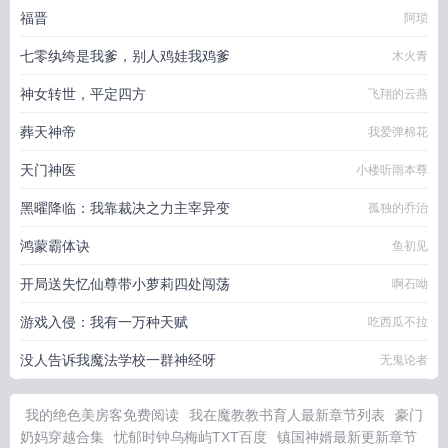
福晋
阿琐
七零纨绔是我爹，别人鸡娃我鸡爹
木火青
神女转世，平定四方
飞翔的云燕
葬天神帝
我爱弹棉花
天门神医
小楼听雨本尊
黑曜降临：我靠裁决之力主宰异变
孤独的乔治
鸿蒙霸体诀
鱼初见
开局送失忆仙尊带小萝莉四处闯荡
啊石呦
游戏入侵：我有一万种天赋
吃西瓜不拉
没人告诉我魔法学校一群神经呀
无鬼论者
我的绝色美房客免费阅读
我在魔教教书育人最新章节列表
豪门
奶妈穿越合集
忧郁时钟乌梅屿TXT百度
镇国神婿最新更新章节