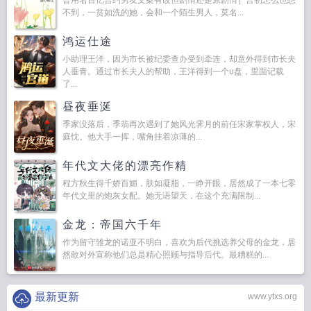
曾用名百亿合约男友文案有改但剧情还是原剧情］言初怎么也想
不到，一贫如洗的她，会和一个陌生男人，莫名...
鸿运仕途
小助理王洋，因为市长被纪委查办受到牵连，却意外得到市长夫
人垂青。通过市长夫人的帮助，王洋得到一个u盘，里面记载
了...
昼夜垂涎
季家没落后，季翡再次遇到了她风光霁月的前任宋家掌权人，宋
庭忱。他大手一挥，嘴角挂着凉薄的...
年代文大佬的漂亮作精
程方秋生得千娇百媚，肤如凝脂，一睁开眼，居然成了一本七零
年代文里的炮灰女配。她无语望天，在这个充满限制...
金龙：帝国六千年
作为留守雏龙的诺亚不明白，喜欢为后代挑选养父母的金龙，居
然敢对外宣称他们总是精心照顾与指导后代。最糟糕的...
最新更新
www.ytxs.org