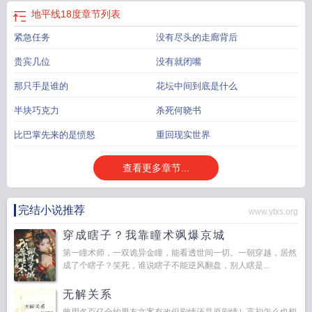
柔、不想活却死不了的厌世者周泠。她们并肩而行，从籍籍无名冲到排名榜前
地平线18度
章节列表
十。——当梦境崩塌，唯有人性不灭。
地平线下6度以上
地平线以下叫什么
地平
线下面知乎
地平线最低的地方
地平线下面是什么意思
地平线150cc
电影地平
紧急任务
没有尽头的走廊背后
线下6月20日
地平线下面说了什么
地平线30度
地平线50%
博主地平线下面
地
贵宾几位
没有就闭嘴
平线 1.52
地平线下的陈设
150地平线
地平线下面是什么
地平线下的太阳
地平
线下18度
地平线线下模式
地平线下的太阳是什么原理
地平线下电影
地平线下
那只手是谁的
花坛中间到底是什么
的1
地平线下是什么
地平线以下
地平线多少度
地平线下降
地平线18度
极限
竞速地平线4g636×6怎么获得
半块巧克力
杀死何晓书
比巴掌先来的是愤怒
重回现实世界
查看更多章节...
完结小说推荐
www.ytxs.org
穿成瞎子？我靠瞳术飒爆京城
第一瞳术师，一双诡异金瞳，能看透世间一切。一朝穿越，居然
成了个瞎子？笑死，谁说瞎子不能逆风翻盘，别人瞎是...
无解关系