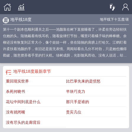
地平线18度
地平线下十五度
/著
第十一个副本也顺利通关之后——池颜靠在树下直接睡着了，许柔在旁边轻轻扶
住她的头。陆驰戴着有线耳机，随着旋律打节拍，嘴里叼着橘子味的棒棒糖。余
柳还没有恢复到正常大小，像个娃娃一样，坐在陆驰的肩膀上打哈欠。江鹤盯着
许柔扶着池颜的手，依旧还是面无表情。周闻却看出几分不对劲，只是她也懒得
戳破，随意摆弄着手里的打火机。绿树成荫，光影随风而动。没有人说话，却能
感受到无言的默契。池颜一觉睡醒，头已经靠在了江鹤肩膀上。余柳抱着许柔手
臂，两个人不知道在说什么，许柔被逗得笑了出来。周闻和陆驰正在猜拳，不分
地平线18度
最新章节
上下。“我赢了，吃火锅！”陆驰哈哈大笑，心满意足。池颜手撑地站起身来，看了
重回现实世界
比巴掌先来的是愤怒
一眼江鹤，淡淡道：“谢谢。”日落前，少年的身影渐渐被拉长。六个人并肩而行，
说说笑笑，好像这是再普通又再幸福不过的一天。——“夜幕降临，欢迎来到地平
杀死何晓书
半块巧克力
线下十五度。”当太阳沉入地平线以下十五度，现实与梦境的界限开始松动有人在
梦中觉醒能力，成为游走于他人梦魇的“任务者”；有人被执念吞噬，再也无法醒
花坛中间到底是什么
那只手是谁的
来。池颜只是一个存在感为零的高中生，白天困得要命，晚上累死累活挣外快。
没有就闭嘴
贵宾几位
一次紧急任务，将她卷入一场精心设计的梦境陷阱——灰蒙蒙的学校，永不结束
的期中考试；蔷薇庄园里，被囚禁的疯女人……梦境层层深入，伙伴陆续登场：
没有尽头的走廊背后
现实路痴却梦境方向感极强的陆驰、傲娇能变大小的余柳、绝症却力大无穷的许