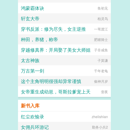
鸿蒙霸体诀
鱼初见
轩玄大帝
柏灵鸟
穿书反派：修为尽失，女主逆推
一苇渡江
种田，养猪，称帝
肥猪骑士
穿越修真界：开局娶了美女大师姐
子非咸鱼
太古神族
子莫谦
万古第一剑
千年老龟
这个主角明明很强却异常谨慎
偷神月岁
女帝重生成幼崽，哥斯拉爹宠上天
壹夜
新书入库
红尘欢愉录
zhelishian
女佣兵环游记
勤务小兵2