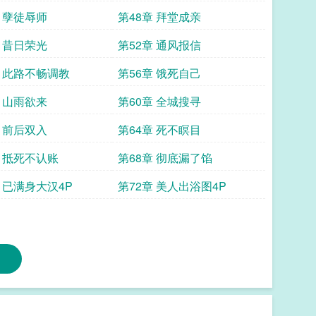
章 孽徒辱师
第48章 拜堂成亲
章 昔日荣光
第52章 通风报信
章 此路不畅调教
第56章 饿死自己
章 山雨欲来
第60章 全城搜寻
章 前后双入
第64章 死不瞑目
章 抵死不认账
第68章 彻底漏了馅
章 已满身大汉4P
第72章 美人出浴图4P