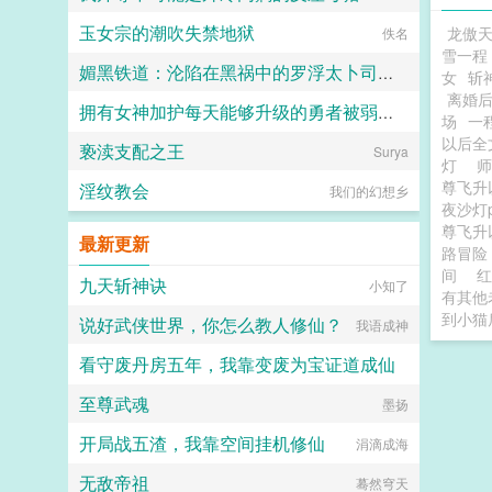
玉女宗的潮吹失禁地狱
龙傲
佚名
雪一程
媚黑铁道：沦陷在黑祸中的罗浮太卜司肉媚地狱·符玄篇
女
斩
离婚
拥有女神加护每天能够升级的勇者被弱小却点满了吸取能力的魅魔当成自助等级提取机器饲养
七七七
场
一
以后全
亵渎支配之王
Surya
TZT
灯
尊飞升
淫纹教会
我们的幻想乡
夜沙灯
尊飞升
最新更新
路冒险
间
红
九天斩神诀
小知了
有其他
到小猫
说好武侠世界，你怎么教人修仙？
我语成神
看守废丹房五年，我靠变废为宝证道成仙
至尊武魂
雪花舞
墨扬
开局战五渣，我靠空间挂机修仙
涓滴成海
无敌帝祖
蓦然穹天