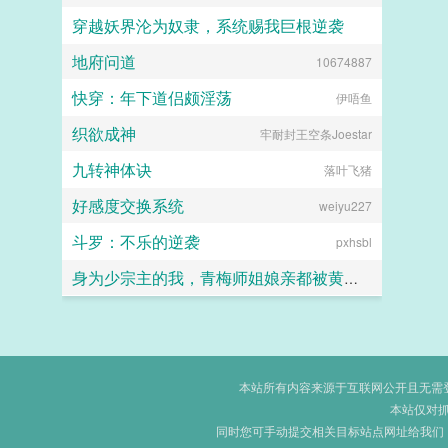
穿越妖界沦为奴隶，系统赐我巨根逆袭
地府问道
10674887
lzymyyear
快穿：年下道侣颇淫荡
伊唔鱼
织欲成神
牢耐封王空条Joestar
九转神体诀
落叶飞猪
好感度交换系统
weiyu227
斗罗：不乐的逆袭
pxhsbl
身为少宗主的我，青梅师姐娘亲都被黄毛牛走了
江南大刀2012
本站所有内容来源于互联网公开且无需登录
本站仅对
同时您可手动提交相关目标站点网址给我们