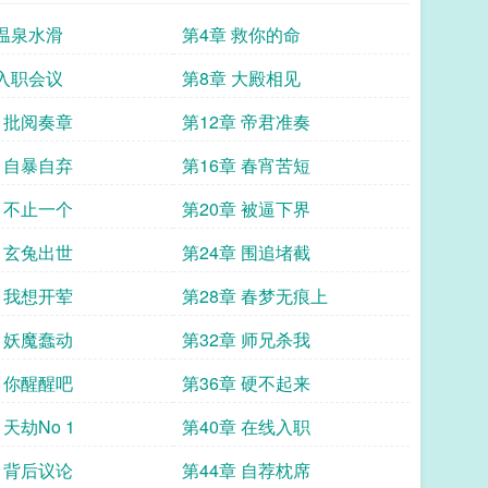
 温泉水滑
第4章 救你的命
 入职会议
第8章 大殿相见
章 批阅奏章
第12章 帝君准奏
章 自暴自弃
第16章 春宵苦短
章 不止一个
第20章 被逼下界
章 玄兔出世
第24章 围追堵截
章 我想开荤
第28章 春梦无痕上
章 妖魔蠢动
第32章 师兄杀我
章 你醒醒吧
第36章 硬不起来
 天劫No 1
第40章 在线入职
章 背后议论
第44章 自荐枕席