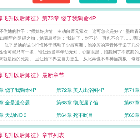
尊飞升以后师徒》第73章 饶了我狗命4P
环住她的脖子：“师妹好热情，主动向师兄索欢，这可怎么是好？” 墨幽
吐出嘴里的阻碍之物，她喘息着道：“我错了，对不起，再也不会了……我
。 似乎是她的诚心忏悔终于感动了少昌离渊，他冷厉的声音终于柔了几分：
性命可就只有一条，谁让她当年年幼无知，心蒙眼黑，招惹到了不该惹的
来就是她的死期。 且让她下界去自力更生，从此再也不拿神当跳板，修炼个
尊飞升以后师徒》最新章节
3章 饶了我狗命4P
第72章 美人出浴图4P
第71
9章 全是送命题
第68章 彻底漏了馅
第67
章 天劫NO 3
第64章 死不瞑目
第63
尊飞升以后师徒》章节列表