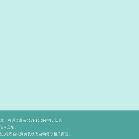
通过屏蔽novelspider字段实现。
任何立场。
爬虫程序会依据负载状态自动爬取相关页面。