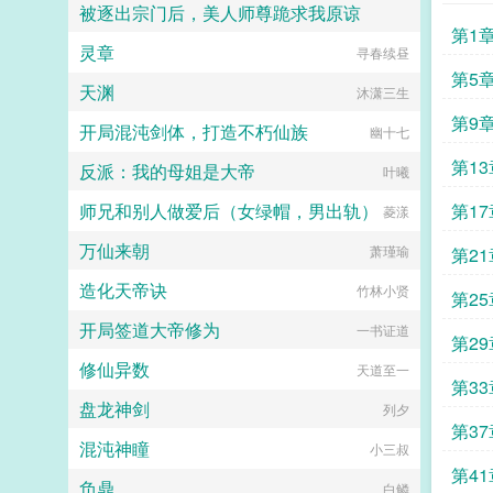
被逐出宗门后，美人师尊跪求我原谅
第1
灵章
苗苗这小妞儿
寻春续昼
第5
天渊
沐潇三生
第9
开局混沌剑体，打造不朽仙族
幽十七
第1
反派：我的母姐是大帝
叶曦
师兄和别人做爱后（女绿帽，男出轨）
第1
菱漾
万仙来朝
萧瑾瑜
第2
造化天帝诀
竹林小贤
第2
开局签道大帝修为
一书证道
第2
修仙异数
天道至一
第3
盘龙神剑
列夕
第3
混沌神瞳
小三叔
第4
负鼎
白鳞