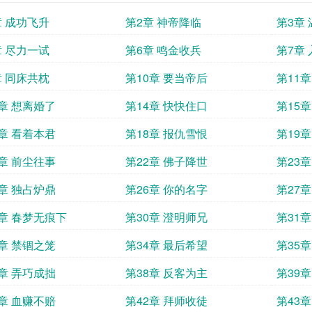
章 成功飞升
第2章 神帝降临
第3章
章 尽力一试
第6章 鸣金收兵
第7章
章 同床共枕
第10章 要当帝后
第11
3章 想离婚了
第14章 快快住口
第15
7章 看着本君
第18章 报仇雪恨
第19
1章 前尘往事
第22章 佛子降世
第23
5章 独占炉鼎
第26章 你的名字
第27
9章 春梦无痕下
第30章 澄明师兄
第31
3章 禁锢之笼
第34章 最后希望
第35
7章 弄巧成拙
第38章 反客为主
第39章
1章 血赚不赔
第42章 拜师收徒
第43