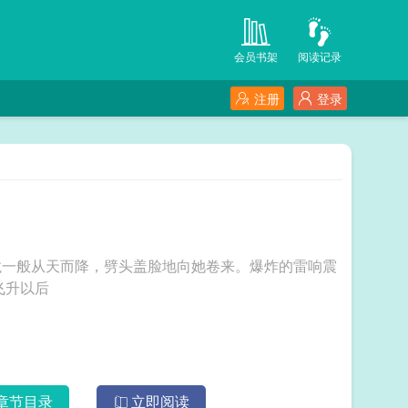
会员书架
阅读记录
注册
登录
龙一般从天而降，劈头盖脸地向她卷来。爆炸的雷响震
灭地的可怕倾向。 师尊飞升以后
章节目录
立即阅读