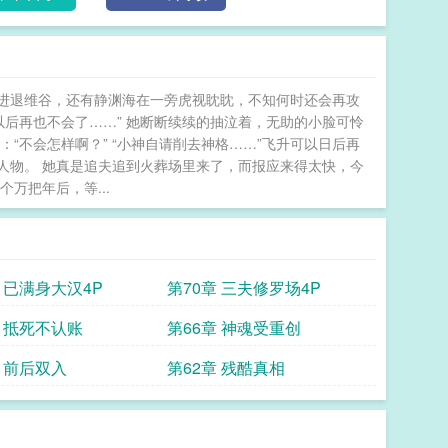
青进退维谷，还有静渊海在一旁虎视眈眈，不知何时还会再攻
以后再也不会了……” 她断断续续的抽泣着，无助的小脸可怜
“不会怎样啊？” “小神自请削去神格……”飞升可以日后再
人物。 她真是追夫追到火葬场里来了，而报应来得太快，今
万把年后，等...
章 已满身大汉4P
第70章 三夫修罗场4P
章 抵死不认账
第66章 神魂受重创
章 前后双入
第62章 残酷真相