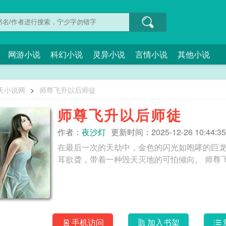
网游小说
科幻小说
灵异小说
言情小说
其他小说
天小说网
>
师尊飞升以后师徒
师尊飞升以后师徒
作者：
夜沙灯
更新时间：2025-12-26 10:44:35
在最后一次的天劫中，金色的闪光如咆哮的巨
耳欲聋，带着一种毁天
手机访问
加入书架