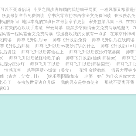
天可以不死道侣吗
斗罗之同步唐舞麟的我想躺平网页
一程风雨又寒霜是
妖妻最新章节免费阅读
穿书六零靠捞东西惊全文免费阅读
亵渎佚名免
神鬼眼阳间
地狱本丸的加班日常最新章节更新
宋齐愈第几集下线
在东
后和前夫的心欢联手虐渣
宋云卿慕
腹黑少爷倾情全文免费阅读笔趣阁
程风雪一程风霜全文免费阅读
综漫喜欢我的女孩有一点多
在东京种神树
文阅读
师尊飞升以后by
师尊飞升以后免费
师尊飞升以后在线阅
师尊飞升以后师徒
师尊飞升以后by夜沙灯讲的什么
师尊飞升以后(1v1
以后资源
师尊飞升以后苏仙在上
师尊飞升以后夜沙灯笔趣阁
师尊
p0
师尊飞升以后被怪物吃了的
师尊飞升以后(仙侠 师徒sc)
师尊飞
以后by夜沙灯
师尊飞升了以后
师尊飞升以后(师徒囚禁)
师尊飞升以
情感真空
杀手隔壁小饭馆（美食）
花滑 金牌教练
假冒大理寺
线（古言，父女，H）
[娱乐圈]陌路挚友
老婆，她们为什么叫你太太
老公了
在虫族世界逃命升级
我的男友是替身使者
那就不要离开我
后GB