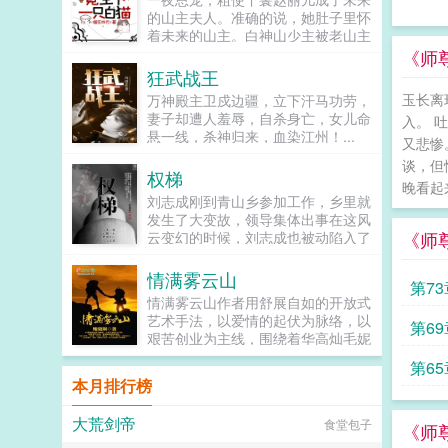
此世之外的邪神任采任撷的信仰源
的山主夫人。准确的说，她肚子里怀
泉。病原因未知。病时间未知。传染
着未来的山主。白神山少主被老山主
度极高。治疗方法无。病患危险程度
下药，她好心搀扶，结果少主恩将仇
《师
sss。如见到该症群患者，请立即向
报拿她当解药。一个月后，赵丽儿被
狂武战王
秩序部门汇报其行踪，我们将第一时
诊出了喜脉。山主大喜过望，告诉她
间赶到现场将其击毙保证群众安全，
玉长离
万神殿主卫戍边疆，立下汗马功劳，
生下孩子，不论男女，她都是少主夫
对于举报成功者，我们颁五金币以资
妻子却遭人羞辱，自杀身亡，女儿命
入。 
人。十个月后，她生下一只白猫？就
嘉奖。于是第二天，秩序局门口多出
悬一线，杀神归来，血染江州！...
在她打算抱着小猫跑路的时候，少主
又悲惨
一位自告奋勇的失序者。里亚克尔查
破门而入，直接抢走了小猫。山主看
谈，但
先生，我实名举报我自己，申请批
权梯
到白猫，更是涕泪聚下，他大手一
准！怎么又是你！你非得每天来这里
晚看起
挥，少主夫人喜得麟儿，全山上下统
刘志成刚到青山乡参加工作，乡里就
自打卡一次吗！！？...
统有赏。看着有些癫狂的父子俩，赵
发生了大变故，领导集体出事在这风
丽儿闭上眼睛。完了，他们都疯
《师
云变幻的时候，刘志成也被动陷入了
了。...
一场场激烈斗争的环境中，险象环
生，稍有不慎，尸骨无存为官一任，
情满雾云山
第7
造福一方，坚持本心，方为正道！...
情满雾云山作者用舒展自如的开放式
艺术手法，以爱情的起伏为脉络，以
第6
艰苦创业为主线，围绕着华高灿毛妮
妮的爱情故事，勾划了林瑛甘雯丽关
第65
文彬梁仕达丁...
本月排行榜
大荒剑帝
食堂包子
《师