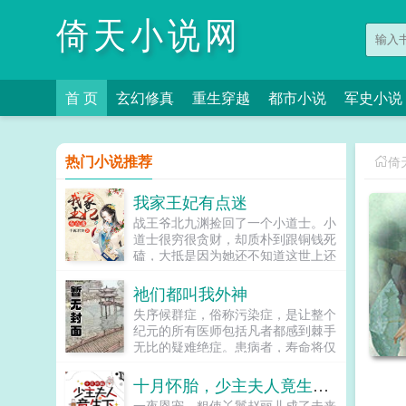
倚天小说网
首 页
玄幻修真
重生穿越
都市小说
军史小说
热门小说推荐
倚
我家王妃有点迷
战王爷北九渊捡回了一个小道士。小
道士很穷很贪财，却质朴到跟铜钱死
磕，大抵是因为她还不知道这世上还
有比铜钱更值钱的玩意儿战王爷看了
看她无数次穷得把自己的铜钱剑拆了
祂们都叫我外神
补补了拆，三观有点崩。...
失序候群症，俗称污染症，是让整个
纪元的所有医师包括凡者都感到棘手
无比的疑难绝症。患病者，寿命将仅
余下一年，在红月诡雾笼罩之下，他
们无一例外地蜕变为扭曲怪物，沦为
十月怀胎，少主夫人竟生下一只白猫
污祟的帮凶，天灾的眷属以及盘踞于
一夜恩宠，粗使丫鬟赵丽儿成了未来