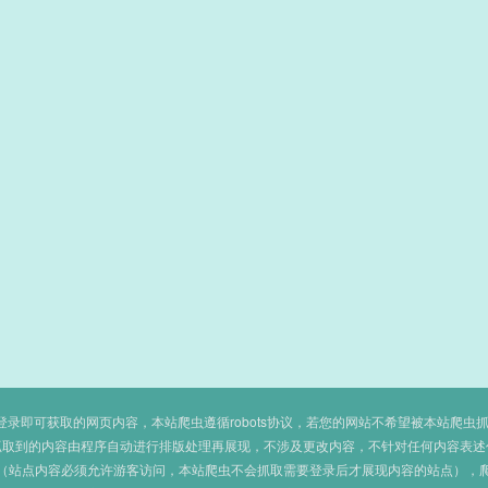
即可获取的网页内容，本站爬虫遵循robots协议，若您的网站不希望被本站爬虫抓取，可
抓取到的内容由程序自动进行排版处理再展现，不涉及更改内容，不针对任何内容表述
（站点内容必须允许游客访问，本站爬虫不会抓取需要登录后才展现内容的站点），