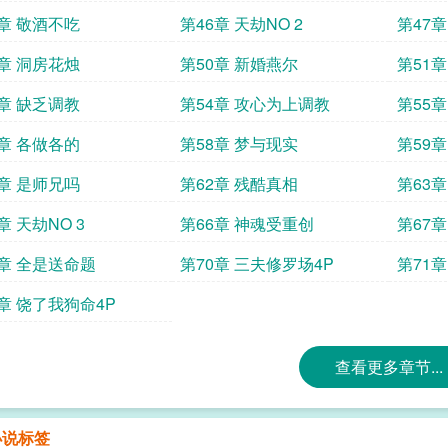
5章 敬酒不吃
第46章 天劫NO 2
第47
9章 洞房花烛
第50章 新婚燕尔
第51
3章 缺乏调教
第54章 攻心为上调教
第55
7章 各做各的
第58章 梦与现实
第59
1章 是师兄吗
第62章 残酷真相
第63
章 天劫NO 3
第66章 神魂受重创
第67
9章 全是送命题
第70章 三夫修罗场4P
第71
3章 饶了我狗命4P
查看更多章节...
小说标签