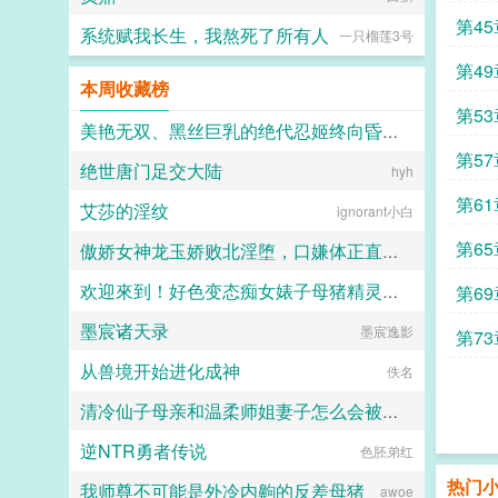
第4
系统赋我长生，我熬死了所有人
一只榴莲3号
第4
本周收藏榜
第5
美艳无双、黑丝巨乳的绝代忍姬终向昏君献上蜜牝甘承雨露
第5
绝世唐门足交大陆
炽热的余烬
hyh
第6
艾莎的淫纹
ignorant小白
第65
傲娇女神龙玉娇败北淫堕，口嫌体正直的沦为共生体的俘虏苗床
欢迎來到！好色变态痴女婊子母猪精灵的森林
第6
清酒
墨宸诸天录
indainoyakou
墨宸逸影
第7
从兽境开始进化成神
佚名
清冷仙子母亲和温柔师姐妻子怎么会被养马的妖族杂种肏的只会“齁哦哦”的母马肉便器
逆NTR勇者传说
山山月339
色胚弟红
热门
我师尊不可能是外冷内齁的反差母猪
awoe