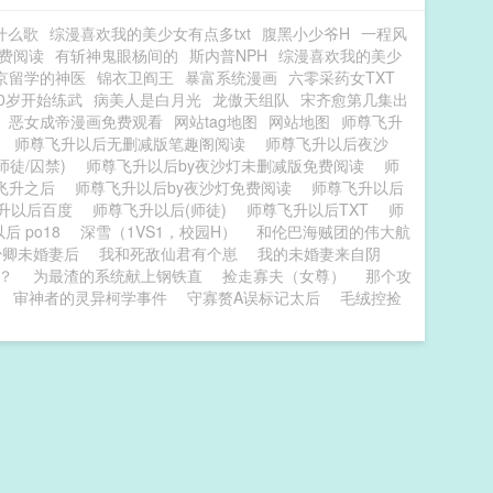
什么歌
综漫喜欢我的美少女有点多txt
腹黑小少爷H
一程风
费阅读
有斩神鬼眼杨间的
斯内普NPH
综漫喜欢我的美少
京留学的神医
锦衣卫阎王
暴富系统漫画
六零采药女TXT
70岁开始练武
病美人是白月光
龙傲天组队
宋齐愈第几集出
恶女成帝漫画免费观看
网站tag地图
网站地图
师尊飞升
读
师尊飞升以后无删减版笔趣阁阅读
师尊飞升以后夜沙
师徒/囚禁)
师尊飞升以后by夜沙灯未删减版免费阅读
师
飞升之后
师尊飞升以后by夜沙灯免费阅读
师尊飞升以后
升以后百度
师尊飞升以后(师徒)
师尊飞升以后TXT
师
后 po18
深雪（1VS1，校园H）
和伦巴海贼团的伟大航
少卿未婚妻后
我和死敌仙君有个崽
我的未婚妻来自阴
？
为最渣的系统献上钢铁直
捡走寡夫（女尊）
那个攻
审神者的灵异柯学事件
守寡赘A误标记太后
毛绒控捡