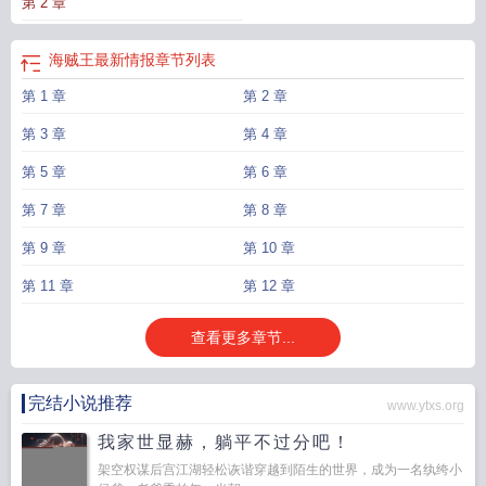
第 2 章
海贼王最新情报
章节列表
第 1 章
第 2 章
第 3 章
第 4 章
第 5 章
第 6 章
第 7 章
第 8 章
第 9 章
第 10 章
第 11 章
第 12 章
查看更多章节...
完结小说推荐
www.ytxs.org
我家世显赫，躺平不过分吧！
架空权谋后宫江湖轻松诙谐穿越到陌生的世界，成为一名纨绔小