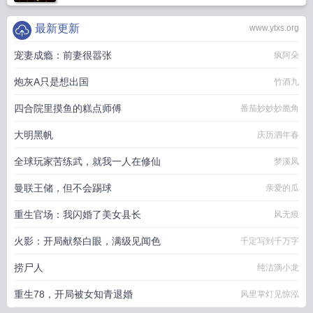
最新更新
www.ytxs.org
宠妻成瘾：前妻很嚣张
疯阿朵
炮灰A只是想出国
竹酒九
四合院里摸鱼的糕点师傅
番茄妙妙妙脆角
大明黑帆
庆历泗年春
全球玩家苦练武，就我一人在修仙
梦溪凤
曼联王储，但不会踢球
亲爱的瓜
重生官场：我闪婚了美女县长
风无痕
火影：开局献祭白眼，满级见闻色
千定写到千万字
捞尸人
纯洁滴小龙
重生78，开局被女知青退婚
风里掌灯见惊泓