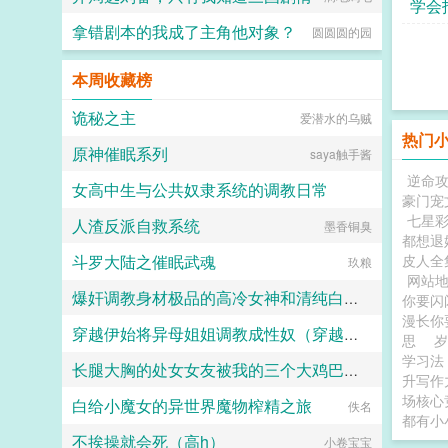
学会
拿错剧本的我成了主角他对象？
圆圆圆的园
了
本周收藏榜
诡秘之主
爱潜水的乌贼
热门
原神催眠系列
saya触手酱
逆命
女高中生与公共奴隶系统的调教日常
豪门宠
七星
人渣反派自救系统
喵不可言
墨香铜臭
都想退
斗罗大陆之催眠武魂
皮人全
玖粮
网站
爆奸调教身材极品的高冷女神和清纯白袜甜妹留学生，射满她们的鞋柜里的高跟鞋和小皮鞋
你要闪
漫长你
穿越伊始将异母姐姐调教成性奴（穿越到异世界把高贵强大的女性征服至胯下）
ni1l
思
学习法
长腿大胸的处女女友被我的三个大鸡巴室友轮番调教，狠狠灌精直到怀孕
dark
升写作
场核心
白给小魔女的异世界魔物榨精之旅
158330
佚名
都有小
不挨操就会死（高h）
小卷宝宝