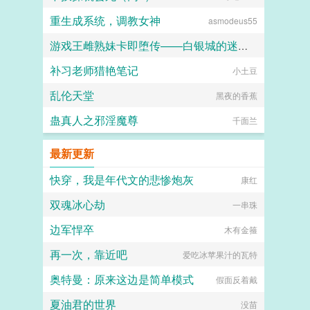
重生成系统，调教女神
asmodeus55
游戏王雌熟妹卡即堕传——白银城的迷宫主?拉比丽斯篇
补习老师猎艳笔记
小土豆
丁骨
乱伦天堂
黑夜的香蕉
蛊真人之邪淫魔尊
千面兰
最新更新
快穿，我是年代文的悲惨炮灰
康红
双魂冰心劫
一串珠
边军悍卒
木有金箍
再一次，靠近吧
爱吃冰苹果汁的瓦特
奥特曼：原来这边是简单模式
假面反着戴
夏油君的世界
没苗