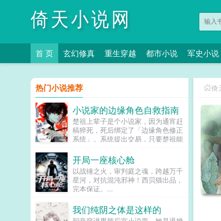
倚天小说网
首 页
玄幻修真
重生穿越
都市小说
军史小说
热门小说推荐
倚
小说家的边缘角色自救指南
楚祖上辈子是个小说家，因为通宵赶
稿猝死，死后绑定了「边缘角色修正
系统」。系统提出交易，只要楚祖能
扮演并修正那些被读者讨厌的边缘角
色，他就能重获新生。楚祖改人设是
开局一座核心舱
吧？老擅长了！第一本读者A你可以
以战锤之火，审判庭之魂，跨越万千
让反派降智，但你最好不要做梦觉得
星河，对抗混沌邪神！西贝猫出品，
读者也会降智，很难懂吗？还是读者
完本保证。...
A靠靠靠！早说是大佬的局中局中局
啊！！祖爹！对不起！是我说话太大
我们纯阴之体是这样的
声了！！第二本读者B狗塑适可而
止，就算你重复强调五百次他是可爱
韶音穿进男频后宫小说里。她是退婚