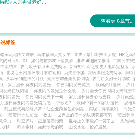
资本
拒绝别人别再做老好人
查看更多章节...
小说标签
攻略全流程图文详解
马尔福同人文女主
穿成了豪门对照组女配
HP之马
文的对照组TXT
如何与前男友旧情复燃
排球all翔阳文推荐
亡国公主被
彩中奖结果
农门娘子有点田免费阅读
新绿野仙踪之铁皮人电影完整版
婚
北境之王踏血归来叶君临短剧
为夫治阳萎
狂医凰妃免费阅读
南辕
集
从弃子到魔神的叶秋
秦天苏媚全集免费阅读
农门娇女娘子好萌软
地图
岁月漫长 你要闪闪发光
你要闪闪发光英文
歌词岁月漫长
岁月
闪发光在线阅读
你要闪闪发光是什么歌
岁月漫长你要闪闪发光沈善
要闪闪发光
你要闪闪发光下一句
岁月漫长你要心地善良
岁月虽然
岁月漫长你要闪闪发光读后感
求歌名?
歌词中有一句岁月漫长
思维
商业模式与战略共舞：让企业跨越生命周期，实现可持续赢利
时光
力
随着日子往前走
收山
世界上的每一朵玫瑰花都有刺
随园食单
竞争力
时空胶片：星座漫游指南
世界上的事最好一笑了之
思维导
小厨师
树木希林：如此珍贵的我
山长水远，恰好遇见