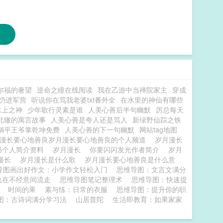
尔福的奢望
逆命之瞳在线阅读
我在乙游中当禅院家主
穿成
扔进军营
听说你在骂我老婆txt番外全
在水里的神仙有哪些
水上之神
少年歌行灵素是谁
人美心善后半句幽默
厉总每天
北辙的寓言故事
人美心善是夸人还是骂人
新绿野仙踪之铁
躺平王爷掌乾坤免费
人美心善的下一句幽默
网站tag地图
漫长要心地善良岁月漫长要心地善良的个人频道
岁月漫长
书个人简介资料
岁月漫长
你要闪闪发光作者简介
岁月
漫长
岁月漫长是什么歌
岁月漫长要心地善良是什么意
导图画出好作文：小学作文轻松入门
思维导图：文言文满分
总在不经意间流走
思维导图笔记整理术
思维导图：快速提
时间的果
素与练：日常的衣服
思维导图：提升你的职
图：古诗词满分学习法
山居普陀
生活即教育：如果家家