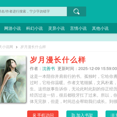
网游小说
科幻小说
灵异小说
言情小说
其他小说
天小说网
>
岁月漫长什么样
岁月漫长什么样
作者：
沈善书
更新时间：2025-12-09 15:59:00
这是一本陪你并肩前行的书。孤独时，它给你
过时，它给你温暖。作者文笔细腻，文风朴素
生。这些故事告诉你，无论此时此刻的你正经
经历过这一切，很后都咬牙扛了过来。所以，
体无完肤，但是，时间总会帮助我们成长。到
解生命。对过去优选的原谅，不是眼泪，而是微笑
漫长，你要闪闪发光
手机访问
加入书架