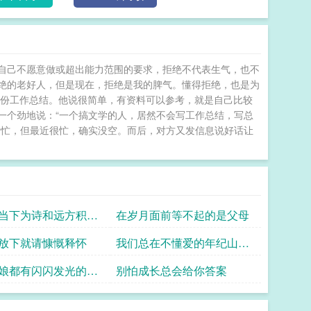
自己不愿意做或超出能力范围的要求，拒绝不代表生气，也不
绝的老好人，但是现在，拒绝是我的脾气。懂得拒绝，也是为
一份工作总结。他说很简单，有资料可以参考，就是自己比较
一个劲地说：“一个搞文学的人，居然不会写工作总结，写总
帮忙，但最近很忙，确实没空。而后，对方又发信息说好话让
当下为诗和远方积累
在岁月面前等不起的是父母
放下就请慷慨释怀
我们总在不懂爱的年纪山盟
海誓
娘都有闪闪发光的机
别怕成长总会给你答案