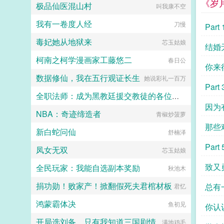
《岁
极品仙医混山村
叫我康不空
人，人人都说，她的好日子要来了。
可女儿被送去和番儿子被打断双腿的
我有一卷度人经
刀慢
冬天，她也以嫉妒盗窃两重罪名，死
Par
在一个寒冷的夜。青雀死不瞑目。她
毒妃她从地狱来
芯玉姑娘
想问一问她的小姐，她从小相伴，一
少走
结婚
起长大的小姐分明情分承诺历历在
柯南之柯学漫画家工藤悠二
春日公
目，为什么这样待她？为什么这样待
你来
她的孩子们？重来一回，她已经是姑
数据修仙，我在五行观证长生
她说彩礼一百万
爷的侍妾，肚里才怀上女儿。上一世
你来
Par
醉眼看她目不转睛的楚王，此生依旧
全职法师：成为黑教廷援交教徒的各位婊子
紧盯着她。摸着还未隆起的小腹，她
我们
因为
抛却礼义廉耻，上了楚王的榻。...
NBA：奇迹缔造者
青椒炒菠萝
小磊子
远
那些
新白蛇问仙
舒楠泽
成长
Par
凤女无双
芯玉姑娘
你惊
致又
全民玩家：我能自选副本奖励
秋池木
捐功勋！败家产！掀翻假死夫君棺材板
总有
君忆
鸿蒙霸体决
甲
鱼初见
你认
开局选刘备，只有我知道三国剧情
满地鸡毛