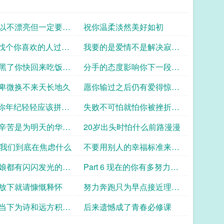
以不漂亮但一定要有
祝你温柔淡然美好如初
 2 找个你喜欢的人过欢
我要的是爱情不是解决寂寞
生
的人
黑了你快回来吃饭好
分手的态度影响你下一段感
情的好坏
卑微换不来天长地久
愿你输过之后仍有爱得惊天
动地的骄傲
 4 你年纪轻轻应该拼尽
失败不可怕就怕你被挫折打
生活
败
辛苦是为明天的华丽
20岁出头时怕什么前路漫漫
的我们到底在焦虑什么
不要用别人的幸福标准来给
自己打分
娘都有闪闪发光的机
Part 6 现在的你有多努力就
有多耀眼的未来
放下就请慷慨释怀
努力奔跑只为早点接近理想
的生活
当下为诗和远方积累
后来遗憾成了青春必修课