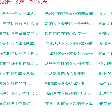
月漫长什么样》章节列表
t 1 总有一个人陪你从年
恋爱时的穷是最好的增值期
女人可
到年老
嫁值
无关早晚只有彼此合适
对的人不会缺席只是来得晚
Part
一些
喜的一
得早晚没关系重要的是
以自由自在的态度过一生
外婆天
了
不好
t 3 等遇见了你我就成了
与其念念不忘不如好聚好散
爱情里
有你相伴我不怕山长水
当你相信美好才会遇见美好
Part
全力去
艰难的日子都在帮助你
活得有个性的女人都是在做
今天的
自己
绽放
t 5 只要努力成长总会给
生活既看内涵也看外貌
90后
喜
勇敢又孤独的自己
别怕成长总会给你答案
每个姑
会
一段经历会让你生出铠
我们总在不懂爱的年纪山盟
若决定
海誓
识谁取决于你是谁
在岁月面前等不起的是父母
先过好