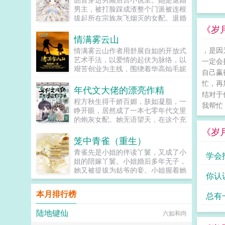
狗狗，但我只看到了一只舔狗，还是
男主，被打脸踩成渣整个门派被连根
不会汪汪叫的那种。还是读者B起猛
拔起所在宗族灰飞烟灭的女配。退婚
了，看到无敌阳光开朗大狗狗了，哪
有什么大不了的？退婚后，他就是清
《岁
里能领养，阿祖！我也要养阿祖！！
清白白的好汉一条，前程光明，未来
情满雾云山
第三本读者C作者生活这么不如意，
无限。但既然他这么记恨N多年后。
，是因
情满雾云山作者用舒展自如的开放式
一定要搞这么五毒俱全的角色？写不
龙傲天男主我知道是我配不上你，但
艺术手法，以爱情的起伏为脉络，以
出来东西找个班上吧。还是读者
一定会
我在你身边鞍前马后了五百年，饭给
艰苦创业为主线，围绕着华高灿毛妮
CMD，祖神，我可真该死啊！第四
你做，衣服给你买，天材地宝为你
自己赢
妮的爱情故事，勾划了林瑛甘雯丽关
本第五本第六本楚祖怎么样，虽然演
抢，你特么能不能看我一眼？...
忙，再
文彬梁仕达丁...
的一般，但我改得还行吧？系统你知
年代文大佬的漂亮作精
结对于
道什么叫边缘角色吗？人气大爆角色
程方秋生得千娇百媚，肤如凝脂，一
我帮忙
算什么边缘角色啊！！！TIPS12100
睁开眼，居然成了一本七零年代文里
存稿箱吐章节，偶尔抽空改错字2警
的炮灰女配。她无语望天，在这个充
惕祖哥感情牌，他是个狠人3wb短不
满限制的时代，她只想当条咸鱼，拿
《岁
拉揪，随机掉落祖哥CG4论坛都会标
着便宜老公的丰厚工资买买买，顺便
笼中青雀（重生）
注发言时间，精确到秒，有用5是想
再好好享受宽肩窄腰，冷峻帅气...
简单尝试各种题材的产物，专栏预收
青雀先是小姐的伴读丫鬟，又成了小
学会
有各个题材，收收菜呗w...
姐的陪嫁丫鬟。小姐婚后多年无子，
她又被提拔为姑爷的妾。小姐握着她
了
你认
的手说青雀，你信我，将来你的孩子
就是我的孩子，我必不会亏待了你。
本月排行榜
总有
青雀信了。她先后生下一女一儿，都
养在小姐膝下。姑爷步步高升，先做
陆地键仙
甲
六如和尚
尚书，又做丞相，她的一双儿女日渐
长大，女儿如花貌美，儿子才学过