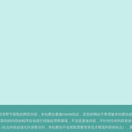
即可获取的网页内容，本站爬虫遵循robots协议，若您的网站不希望被本站爬虫抓取，可
抓取到的内容由程序自动进行排版处理再展现，不涉及更改内容，不针对任何内容表述
（站点内容必须允许游客访问，本站爬虫不会抓取需要登录后才展现内容的站点），