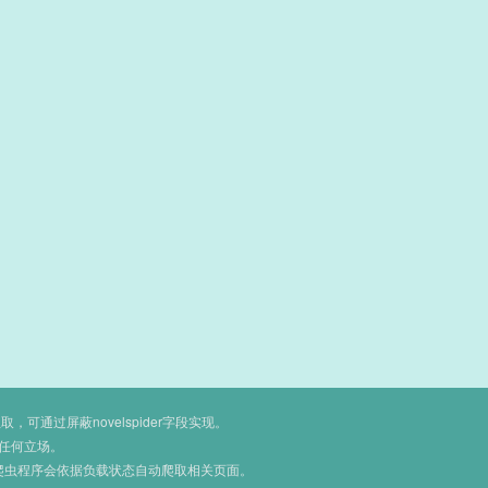
通过屏蔽novelspider字段实现。
任何立场。
爬虫程序会依据负载状态自动爬取相关页面。