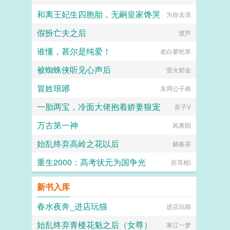
和离王妃生四胞胎，无嗣皇家馋哭
为你去浪
假扮亡夫之后
渡芦
谁懂，甚尔是纯爱！
老白要吃草
被蜘蛛侠听见心声后
萤火郁金
冒姓琅琊
东周公子南
一胎两宝，冷面大佬抱着娇妻狠宠
苏子V
万古第一神
风青阳
始乱终弃高岭之花以后
躺春茶
重生2000：高考状元为国争光
折耳根i
新书入库
春水夜奔_进店玩猫
进店玩猫
始乱终弃青楼花魁之后（女尊）
寒江一梦