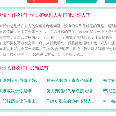
月漫长什么样》学会拒绝别人别再做老好人了
为我们总是站在对方的角度来考虑问题，没有给自己留丝毫的退路。遇到
损害情谊，更不等于事不关己、高高挂起的态度。曾经的我是一个不懂拒
得尊重，让自己过得快乐。 几天前，一个朋友发信息给我，让我帮他写
加上不擅长写这类文章，所以来找我帮忙。我委婉地拒绝了他，对方却还
你来说不就是小菜一碟嘛。”我再次委婉地表示拒绝，告诉对方我也很想
，我直接不搭理了。 如果是以前我肯定会答应，我...
月漫长什么样》最新章节
拒绝别人别再做老好人
后来遗憾成了青春必修课
先过好
资本
识谁取决于你是谁
努力奔跑只为早点接近理想
若决定
的生活
一段经历会让你生出铠
Part 6 现在的你有多努力就
每个姑
有多耀眼的未来
会