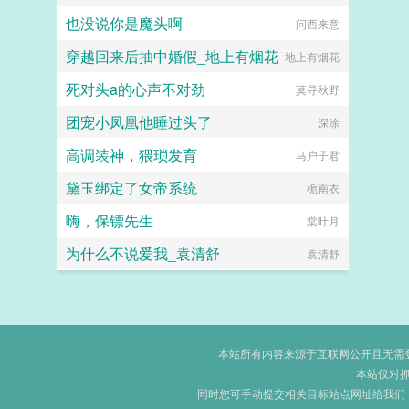
也没说你是魔头啊
问西来意
穿越回来后抽中婚假_地上有烟花
地上有烟花
死对头a的心声不对劲
莫寻秋野
团宠小凤凰他睡过头了
深涂
高调装神，猥琐发育
马户子君
黛玉绑定了女帝系统
栀南衣
嗨，保镖先生
棠叶月
为什么不说爱我_袁清舒
袁清舒
本站所有内容来源于互联网公开且无需登录
本站仅对
同时您可手动提交相关目标站点网址给我们