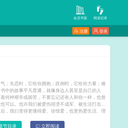
会员书架
阅读记录
注册
登录
勇气；失恋时，它给你拥抱；跌倒时，它给你力量；难
，书中的故事平凡普通，就像身边人甚至是自己的人
历着何种艰辛或困苦，不要忘记还有人和你一样，也曾
你也可以。也许我们被爱伤得溃不成军、被生活打击得
很后，我们变得更懂得爱、珍惜爱，也更热爱生活、理
；对过去优选的释怀，不是告别，而是忘却。 岁月
章节目录
立即阅读