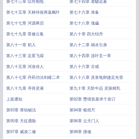
第七十三章 以符相抵
第七十四章 老驥迟暮
第七十五章 天林待俟再返枫叶
第七十六章 准备
第七十七章 河源將启
第七十八章 傀儡
第七十九章 眾修云集
第八十章 四大结丹
第八十一章 初入
第八十二章 祸水引身
第八十三章 定星飞磲
第八十四章 连叶玄一草
第八十五章 河洛传人
第八十六章 古戒
第八十七章 丹药功法剑瞳二术
第八十八章 灵泉龟卵捷足先登
第八十九章 寻得灵液
第九十章 天阶中品 灵脉精乳
上架通知
第92章 墮境筑基求个首订
第93章 替劫秘法
第94章 银煌尺
第95章 天征遇险
第96章 云天门人
第97章 威凌二修
第98章 搜魂