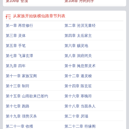
第109章 登顶
第108章 丹药到手
从家族开始纵横仙路
章节列表
第一章 再世修行
第二章 沧溟无量经
第三章 灵体
第四章 太岳家主
第五章 手笔
第六章 赐灵地
第七章 飞瀑玄潭
第八章 洞府闭关
第九章 四年
第十章 掩息禁灵术
第十一章 家族宝阁
第十二章 遁灵梭
第十三章 制符
第十四章 陈玄笙
第十五章 山雨欲来已签约
第十六章 寒魄符
第十七章 跑路
第十八章 当面杀人
第十九章 强势灭杀
第二十章 厌瑙
第二十一章 收穫
第二十二章 符缘阁