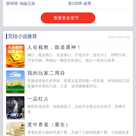
第99章 地磁元脉
第100章 破禁
查看更多章节...
完结小说推荐
www.ytxs.org
人在截教，炼道通神！
修行，既是炼己，也是炼心。天地为炉，造化为工，阴阳为炭，
万道为铜，再辅以一颗坚定的道心，炼出一枚混元道果。...
我的玩家二周目
穿越成造物主的李砾，想要从蓝星招募一些灵魂，来协助自己清
除遍布世界的污染。只是，这些嚷嚷着怀旧...
一品红人
秦阳官场失势，却偶遇贵人，自此平步青云步步高升，美事尽
享...
笼中青雀（重生）
青雀先是小姐的伴读丫鬟，又成了小姐的陪嫁丫鬟。小姐婚后多