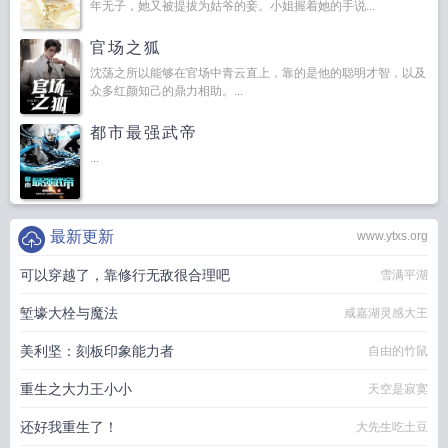
年无子，她又被提拔为姑爷的妾。小姐握着她的手说...
官场之狐
沈荡之所以能够在官场中青云直上，靠的是他的聪明才智，以及
众多红颜知己的鼎力相助。...
都市最强武帝
...
最新更新
www.ytxs.org
可以穿越了，靠修行无敌很合理吧
雪满平湖
堑壕大栓与魔法
咸嘉湖灵感大王
美利坚：刻板印象能力者
自由的竹鼠
重生之大力王小小
天空是寂寞
还好我重生了！
大先生吃土豆