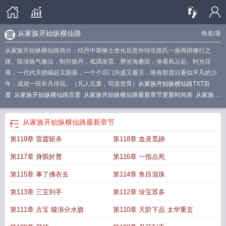
从家族开始纵横仙路
佚名
/著
从家族开始纵横仙路简介：结丹中期修士坐化后意外转生陈氏一族再踏修行之
路。陈清炼气修法，制符炼丹，低调发育。歷沧海桑田，坐看风云起。时光荏
苒，一代代天骄崛起又陨落，一个个宗门兴盛又覆灭，唯有那昔日看似平凡的少
年，成就一段非凡传说。（凡人元素，苟道发育）
从家族开始纵横仙路TXT百
度
从家族开始纵横仙路百度
从家族开始纵横仙路最新章节更新时间表
从家族废
物逆袭的
从家族开始纵横仙路免费阅读
从家族开始纵横仙路免费
从家族开始纵
横仙路最新章节
从家族开始纵横仙路全文阅读
家族从民国开始永生
从家族开始
从家族开始纵横仙路
最新章节
纵横仙路最新章节无弹窗阅读
从家族开始纵横仙路 笔趣阁
从家族开始纵横仙路
第119章 雷霆斩杀
第118章 血灵觅跡
居岸
从家族开始纵横仙路TXT
家族从沙漠开始
第117章 身陨於曹
第116章 一指点死
第115章 事了拂衣去
第114章 鱼目混珠
第113章 三宝到手
第112章 珍宝眾多
第111章 古宝 噬浪分水旗
第110章 天阶下品 太华重玄