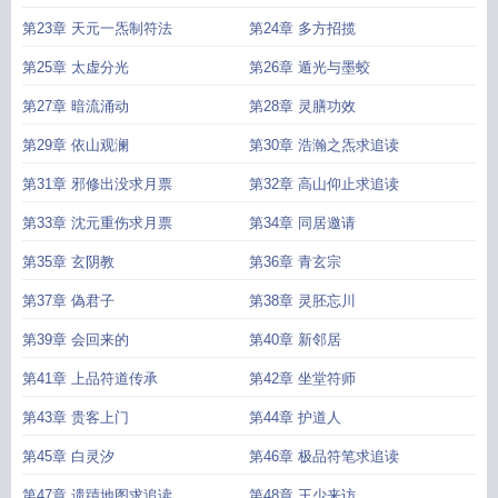
第23章 天元一炁制符法
第24章 多方招揽
第25章 太虚分光
第26章 遁光与墨蛟
第27章 暗流涌动
第28章 灵膳功效
第29章 依山观澜
第30章 浩瀚之炁求追读
第31章 邪修出没求月票
第32章 高山仰止求追读
第33章 沈元重伤求月票
第34章 同居邀请
第35章 玄阴教
第36章 青玄宗
第37章 偽君子
第38章 灵胚忘川
第39章 会回来的
第40章 新邻居
第41章 上品符道传承
第42章 坐堂符师
第43章 贵客上门
第44章 护道人
第45章 白灵汐
第46章 极品符笔求追读
第47章 遗蹟地图求追读
第48章 王少来访