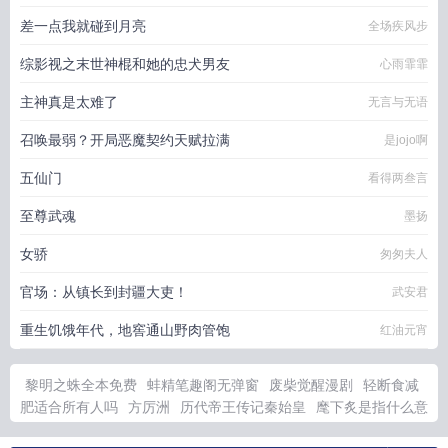
差一点我就碰到月亮
全场疾风步
综影视之末世神棍和她的忠犬男友
心雨霏霏
主神真是太难了
无言与无语
召唤最弱？开局恶魔契约天赋拉满
是jojo啊
五仙门
看得两叁言
至尊武魂
墨扬
女骄
匆匆夫人
官场：从镇长到封疆大吏！
武安君
重生饥饿年代，地窖通山野肉管饱
红油元宵
黎明之蛛全本免费
蚌精笔趣阁无弹窗
废柴觉醒漫剧
轻断食减
肥适合所有人吗
方厉洲
历代帝王传记秦始皇
麾下炙是指什么意
思
穿成男主的作精前女友全文阅读未删
方星海 厉以宁
安非他