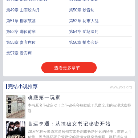
第49章 山雨蛟內丹
第50章 妙音坊
第51章 柳家筑基
第52章 坊市大乱
第53章 哪位前辈
第54章 矿场深处
第55章 贵宾席位
第56章 拍卖会始
第57章 贵宾席
查看更多章节...
完结小说推荐
www.ytxs.org
魂殿第一玩家
本书原名斗破启动！当斗破苍穹被做成了风靡全球的沉浸式虚拟
游...
官运亨通：从撞破女书记秘密开始
28岁的林云峰原本是房州市常务副市长路怀远的秘书，前途无可
估量。因为路怀远分管建设的津海大桥突然倒塌，路怀远自杀...