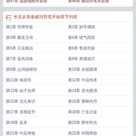
第47章 遗蹟地图求追读
第46章 极品符笔求追读
长生从装备破旧符笔开始
章节列表
第1章 符师学徒
第2章 妙手偶得
第3章 聚灵玉符
第4章 练气四层
第5章 又见精品
第6章 售卖符籙
第7章 蓝色词条
第8章 再遇胡万
第9章 山河镇狱经
第10章 水箭圆满
第11章 纳灵符
第12章 中品传承
第13章 仙子自用
第14章 灵光推演
第15章 沈元来访
第16章 墨蟒內丹
第17章 灵根提升
第18章 亡命之徒
第19章 反杀
第20章 两年时光
第21章 中品考核
第22章 叫我师叔