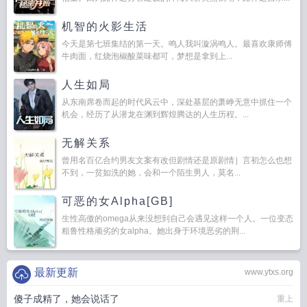
机智的火影生活
今天是第七班集结的第一天。鸣人我叫漩涡鸣人。最喜欢康师傅
牛肉面，红烧泡椒酸菜味都可，梦想是拿到上...
人生如局
从东南席卷而起的时代风云中，深处基层的萧峥无意中抓住一个
机会，经历了从潜龙在渊到辉煌腾达的人生历程。...
无解关系
曾用名百亿合约男友文案有改但剧情还是原剧情］言初怎么也想
不到，一贫如洗的她，会和一个陌生男人，莫名...
可恶的女Alpha[GB]
生性高傲的omega从来没想到自己会遇见这样一个人。一位变态
粗鲁性格顽劣的女alpha。她出身于环境恶劣的荆...
最新更新
www.ytxs.org
傻子成精了，她会说话了
重上