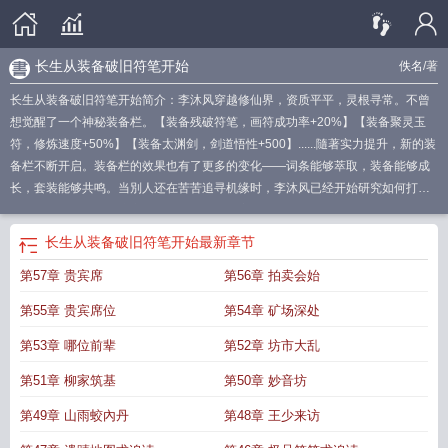
长生从装备破旧符笔开始
佚名
/著
长生从装备破旧符笔开始简介：李沐风穿越修仙界，资质平平，灵根寻常。不曾
想觉醒了一个神秘装备栏。【装备残破符笔，画符成功率+20%】【装备聚灵玉
符，修炼速度+50%】【装备太渊剑，剑道悟性+500】......隨著实力提升，新的装
备栏不断开启。装备栏的效果也有了更多的变化——词条能够萃取，装备能够成
长，套装能够共鸣。当別人还在苦苦追寻机缘时，李沐风已经开始研究如何打造
属於自己的神装。从坊市画符学徒，到符道宗师。从炼气散修，到
长生从装备破
旧符笔开始 最新
长生从装备破旧符笔开始笔趣阁免费
长生符文适合什么英
长生从装备破旧符笔开始
最新章节
雄
长生装备属性
长生从装备破旧符笔开始笔趣阁
长生从装备破旧符笔开始免
第57章 贵宾席
第56章 拍卖会始
费
长生符文有用吗
长生从装备破旧符笔开始文档
长生从装备破旧符笔开始 笔
趣阁手机版
长生从装备破旧符笔开始 最新章节
长生复活
长生从装备破旧符笔
第55章 贵宾席位
第54章 矿场深处
开始在线
长生从装备破旧符笔开始 免费
第53章 哪位前辈
第52章 坊市大乱
第51章 柳家筑基
第50章 妙音坊
第49章 山雨蛟內丹
第48章 王少来访