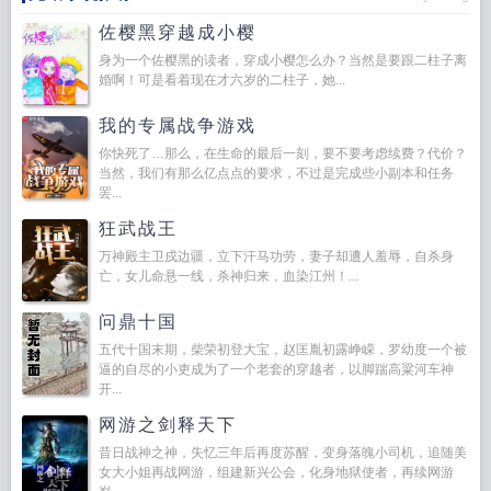
佐樱黑穿越成小樱
身为一个佐樱黑的读者，穿成小樱怎么办？当然是要跟二柱子离
婚啊！可是看着现在才六岁的二柱子，她...
我的专属战争游戏
你快死了…那么，在生命的最后一刻，要不要考虑续费？代价？
当然，我们有那么亿点点的要求，不过是完成些小副本和任务
罢...
狂武战王
万神殿主卫戍边疆，立下汗马功劳，妻子却遭人羞辱，自杀身
亡，女儿命悬一线，杀神归来，血染江州！...
问鼎十国
五代十国末期，柴荣初登大宝，赵匡胤初露峥嵘，罗幼度一个被
逼的自尽的小吏成为了一个老套的穿越者，以脚踹高粱河车神
开...
网游之剑释天下
昔日战神之神，失忆三年后再度苏醒，变身落魄小司机，追随美
女大小姐再战网游，组建新兴公会，化身地狱使者，再续网游