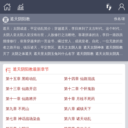
遮天阴阳教
佚名
/著
遮天：太阴成道，平定动乱简介：穿越遮天，李归来到了太古时代。这个时代，
太阴人皇太阳人皇没有出世，人族修行之法断绝。靠著拼凑的法，李归一路跌跌
撞撞修行，依靠穿越来的一页金书，瞒过世人，成就皇者。自此，一位无敌的皇
者之路开始，镇压诸天，平定禁区。
遮天之太阴人皇
遮天太阴神体
遮天阴阳教
灭了
太阴之体遮天
遮天里太阴玉兔叫什么名字
遮天阴阳教
遮天太阳太阴真
经
遮天修太阴太阳的圣人
遮天太阴太阳孰弱孰强
遮天太阳太阴
遮天太阴太
阳
遮天之太阴人皇传人
遮天中太阴玉兔
遮天太阳体和太阴体
遮天阴阳教功
遮天阴阳教
最新章节
法
遮天阴谋
遮天太阴人皇是第几章
遮天太阴人皇神之念
遮天太阴太阳老圣人
第十五章 黑暗动乱
第十四章 仙路混战
是谁
遮天阴间
遮天和太阴玉兔
遮天太阴圣皇百度百科
太阴遮天什么意思
遮天
太阴神教
第十三章 仙路开启
第十二章 个怀鬼胎
第十一章 仙路將开
第十章 月桂不死药
第九章 不死山
第八章 威镇天下
第七章 神话战场染血
第六章 诸天动乱