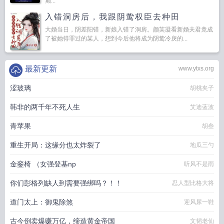
巅...
入错洞房后，我跟阴鸷权臣去种田
大婚当日，阴差阳错，新娘入错了洞房。颜芙凝看新婚夫君竟成
了被她得罪过的某人，想到今后他将成为阴鸷冷戾的...
最新更新
www.ytxs.org
涩玻璃
胡桃夹子
韩非的两千年不死人生
艾迪蓝波
青苹果
胡叁
重生开局：这缘分也太炸裂了
地瓜三勺
金銮椅 （女强登基np
听风不是雨
你们彭格列缺人到需要强绑吗？！！
忍人型比格大将
道门太上：御鬼除煞
迎风尿一鞋
古今倒卖爆赚万亿，缔造黄金帝国
文韬老仙