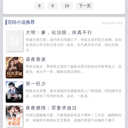
8
9
10
下一页
完结小说推荐
www.ytxs.org
大明：爹，论治国，你真不行
穿越大明王朝，成为朱元璋嫡三子，坐镇太原的晋王朱棡。但却
在洪武六年与朱元璋大吵一架后，负气离开应天府，前往封地
太...
昼夜垂涎
季家没落后，季翡再次遇到了她风光霁月的前任宋家掌权人，宋
庭忱。他大手一挥，嘴角挂着凉薄的...
第一狂少
刚被女友背叛，素未谋面的未婚妻就找上门来退婚。找到婚书交
还，却得到了爷爷的传承。从此，一跃成...
夜夜燃情：罪妻求放过
代替以薇嫁秦天翼，不嫁我就弄死这个孽种！三年后，她刚刚出
狱，就被亲生爸妈以宝宝要挟，逼她代替假千金嫁给个傻子...