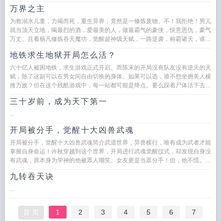
万界之主
为救溺水儿童，力竭而死，重生异界，竟然是一修炼废物。不！我拒绝！男儿
就当顶天立地，喝最烈的酒，爱最美的人，做最霸气的豪侠，快意恩仇，豪气
万丈。且看杨凡修炼吞天魔功，觉醒超神级天赋，一路逆袭，称霸诸天，谁与
争锋！...
地铁求生地狱开局怎么活？
六十亿人被困地铁，求生游戏正式开启。而陈末的开局没有队友没有逆天的天
赋，除了这副可以在男女间自由切换的身体。如果可以选，谁不想坐拥美人横
推万敌？但在这个残酷游戏中，每一站都可能是终点。要么踩着尸体活下去，
要么成为尸体之一。...
三十岁前，成为天下第一
...
开局被分手，觉醒十大凶兽武魂
开局被分手，觉醒十大凶兽武魂简介武道世界，异兽横行，唯有成为武者才能
掌握自身命运！许秋穿越到这个世界，开局进行武魂觉醒仪式，却发现自身没
有武魂，原本身为学神的他被眾人嘲笑。女友更是当眾分手！但，他不慌。武
魂没觉醒，但他却...
九转吞天诀
...
首 页
1
2
3
4
5
6
7