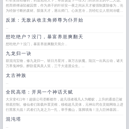
叶祈安自幼修剑，剑道冠绝天下，本应该是下一任天门剑宗宗主的不二人选。
然而师傅诬陷被囚禁，作为弟子的叶祈安一夜之间从天才被强制废除修为，沦
为经脉寸断的废材。陨落天才，逐出师门。心灰意冷，历经红尘人世间冷暖，
浑浑噩噩来到世间四大禁地之一...
反派：无敌从收主角师尊为仆开始
...
想吃绝户？没门，暴富养崽爽翻天
想吃绝户？没门，暴富养崽爽翻天简介...
九龙归一诀
获混沌宝物，修九龙归一。斩日月星河，诛万古妖魔。陆沉一出风云动，诸天
万界鬼神惊。醉卧鸾凤美人笑，三千大道渡众生。...
太古神族
...
全民高塔：开局一个神话天赋
大灾变411年！超级公司垄断都市，超凡强者视凡人为蝼蚁，上升的通道已被
彻底控制。修仙者们装载外置灵根，移植超凡灵体，元神出窍在灵能网络上进
行黑客大战！武者们九龙之力一扎，举手搬山，落脚填海！注入巨神基因...
混沌塔
...