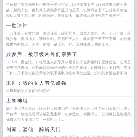
主角赵宇本为地球凡俗世界一名宇宙员，因飞船在太空飞行时遭重大航宇事
故，船毁人亡，但其意志魂魄穿行至其他星系，机缘巧合之下进行修真修道，
经历无数生死历劫，困苦磨难，爱恨情仇，最终修武成神登临至尊神宫。...
一世冰神
十万年前，有女九幽，以冰证道，破圣登帝，成就人族第一帝。十万年后，落
魄少年，偶遇神女，获赠神剑，开启逆天人生。此剑抚平天下不平事，此剑无
愧世间有愧人。人间一剑修，诸天第一神。我叫郑直，我很正直。...
共梦后，被顶级凶兽们亲哭了
（1VN，男全洁。）社恐圣人苏芽芽从艰苦的末世穿越到了星际兽世。在满是
美男的斗兽场，时刻面对着光膀子的完美男性躯体，她能做到目不斜视，专注
工作，只求凭借自己劳动的双手换取有吃有喝的生活。没想到梦里被看不清模
样的健...
末世：我的女人有亿点强
末世我的女人有亿点强简介...
太初神塔
简介道侣与人苟合，联合外人废修为夺宝骨绝望之际，叶尘开启太初塔，得大
帝传承，修造化吞天诀融苍龙宝骨，功参造化，横推万古。任你神朝圣地诸天
仙佛太古天魔我叶尘，一剑斩之！...
剑冢，酒仙，醉斩天门