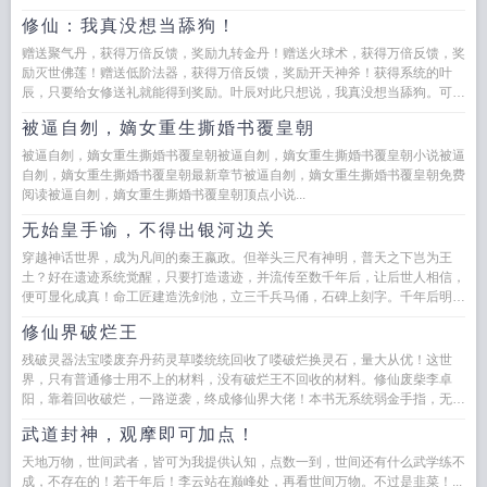
修仙：我真没想当舔狗！
赠送聚气丹，获得万倍反馈，奖励九转金丹！赠送火球术，获得万倍反馈，奖
励灭世佛莲！赠送低阶法器，获得万倍反馈，奖励开天神斧！获得系统的叶
辰，只要给女修送礼就能得到奖励。叶辰对此只想说，我真没想当舔狗。可系
统实在是给的太多了...
被逼自刎，嫡女重生撕婚书覆皇朝
被逼自刎，嫡女重生撕婚书覆皇朝被逼自刎，嫡女重生撕婚书覆皇朝小说被逼
自刎，嫡女重生撕婚书覆皇朝最新章节被逼自刎，嫡女重生撕婚书覆皇朝免费
阅读被逼自刎，嫡女重生撕婚书覆皇朝顶点小说...
无始皇手谕，不得出银河边关
穿越神话世界，成为凡间的秦王嬴政。但举头三尺有神明，普天之下岂为王
土？好在遗迹系统觉醒，只要打造遗迹，并流传至数千年后，让后世人相信，
便可显化成真！命工匠建造洗剑池，立三千兵马俑，石碑上刻字。千年后明星
拍戏时意外坠崖...
修仙界破烂王
残破灵器法宝喽废弃丹药灵草喽统统回收了喽破烂换灵石，量大从优！这世
界，只有普通修士用不上的材料，没有破烂王不回收的材料。修仙废柴李卓
阳，靠着回收破烂，一路逆袭，终成修仙界大佬！本书无系统弱金手指，无无
脑升级，无强行...
武道封神，观摩即可加点！
天地万物，世间武者，皆可为我提供认知，点数一到，世间还有什么武学练不
成，不存在的！若干年后！李云站在巅峰处，再看世间万物。不过是韭菜！...