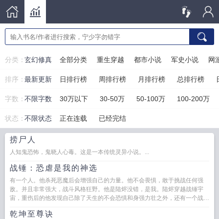
分类：
玄幻修真
全部分类
重生穿越
都市小说
军史小说
网
排序：
最新更新
日排行榜
周排行榜
月排行榜
总排行榜
字数：
不限字数
30万以下
30-50万
50-100万
100-200万
状态：
不限状态
正在连载
已经完结
捞尸人
人知鬼恐怖，鬼晓人心毒。这是一本传统灵异小说。...
战锤：恐虐是我的神选
有一个人。他杀死恶魔后会增强自己的力量。他不会畏惧，敢于挑战任何强
敌。并且非常强大，战斗风格狂野。他是陆烬没错，是我。陆烬穿越战锤宇
宙，重伤后的他发现自己除了天生的不会恐惧和身强力壮之外，还有一个战斗
就会变强的奇特...
乾坤至尊诀