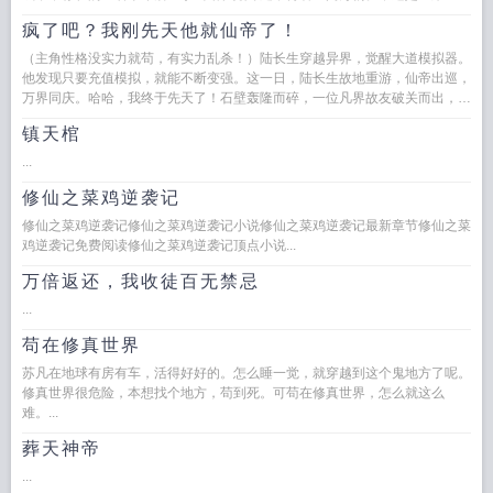
疯了吧？我刚先天他就仙帝了！
（主角性格没实力就苟，有实力乱杀！）陆长生穿越异界，觉醒大道模拟器。
他发现只要充值模拟，就能不断变强。这一日，陆长生故地重游，仙帝出巡，
万界同庆。哈哈，我终于先天了！石壁轰隆而碎，一位凡界故友破关而出，当
他抬头看到坐在...
镇天棺
...
修仙之菜鸡逆袭记
修仙之菜鸡逆袭记修仙之菜鸡逆袭记小说修仙之菜鸡逆袭记最新章节修仙之菜
鸡逆袭记免费阅读修仙之菜鸡逆袭记顶点小说...
万倍返还，我收徒百无禁忌
...
苟在修真世界
苏凡在地球有房有车，活得好好的。怎么睡一觉，就穿越到这个鬼地方了呢。
修真世界很危险，本想找个地方，苟到死。可苟在修真世界，怎么就这么
难。...
葬天神帝
...