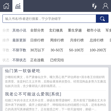
分类：
其他小说
全部分类
玄幻修真
重生穿越
都市小说
军
排序：
最新更新
日排行榜
周排行榜
月排行榜
总排行榜
字数：
不限字数
30万以下
30-50万
50-100万
100-200万
状态：
不限状态
正在连载
已经完结
仙门第一软饭硬吃
沙雕轻松爽文，非严肃修仙文学。嘴欠黑心资产评估师攻×清冷卷王但很好哄
首席受。攻是利己主义开局，后期会逐渐承担责任。经营流狗血多势力互撕流
仙妖共治流，含少量胡说八道职场黑话。...
我老公不可能这么爱我[系统]
结婚三年的冷淡丈夫意外去世，谢砚在整理遗物时，意外发现了隐藏在丈夫冷
漠外表下的秘密。撬开上锁的箱子，哗啦啦掉出的结婚照小玩具，还有各种自
己的高清写真谢砚愣住了。正在疑惑之时，下一秒天旋地转，谢砚一...