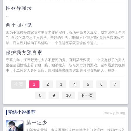
性欲异闻录
...
两个胆小鬼
因为不愿接受自家资本主义老爹的安排，祝满树高考大爆发，成功调剂上全国
Top学校的马克思主义哲学。美好的生活，我来啦！但悲催的是哲学院床位不
够，而自己则成为了马哲唯一一个住进医学院宿舍的幸运儿。...
保护我方预言家
守墓九年，江寻野见过太多不想死的鬼。直到某天深夜，一个没有影子的男人
坐在墓园矮墙上看了她一眼，她被拉入一场名为方沦的游戏。副本最后的晚餐
中，十二位客人各怀鬼胎。规则说每晚投票选出最可能背叛的人，被选...
首 页
1
2
3
4
5
6
7
8
9
10
下一页
完结小说推荐
www.ytxs.org
第一狂少
刚被女友背叛，素未谋面的未婚妻就找上门来退婚。找到婚书交