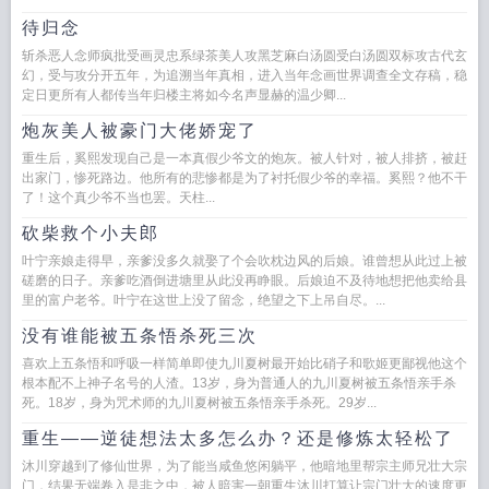
待归念
斩杀恶人念师疯批受画灵忠系绿茶美人攻黑芝麻白汤圆受白汤圆双标攻古代玄
幻，受与攻分开五年，为追溯当年真相，进入当年念画世界调查全文存稿，稳
定日更所有人都传当年归楼主将如今名声显赫的温少卿...
炮灰美人被豪门大佬娇宠了
重生后，奚熙发现自己是一本真假少爷文的炮灰。被人针对，被人排挤，被赶
出家门，惨死路边。他所有的悲惨都是为了衬托假少爷的幸福。奚熙？他不干
了！这个真少爷不当也罢。天柱...
砍柴救个小夫郎
叶宁亲娘走得早，亲爹没多久就娶了个会吹枕边风的后娘。谁曾想从此过上被
磋磨的日子。亲爹吃酒倒进塘里从此没再睁眼。后娘迫不及待地想把他卖给县
里的富户老爷。叶宁在这世上没了留念，绝望之下上吊自尽。...
没有谁能被五条悟杀死三次
喜欢上五条悟和呼吸一样简单即使九川夏树最开始比硝子和歌姬更鄙视他这个
根本配不上神子名号的人渣。13岁，身为普通人的九川夏树被五条悟亲手杀
死。18岁，身为咒术师的九川夏树被五条悟亲手杀死。29岁...
重生——逆徒想法太多怎么办？还是修炼太轻松了
沐川穿越到了修仙世界，为了能当咸鱼悠闲躺平，他暗地里帮宗主师兄壮大宗
门，结果无端卷入是非之中，被人暗害一朝重生沐川打算让宗门壮大的速度更