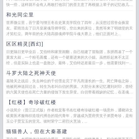
快一些，这样就不会有人再敢打他宗门的歪主意了再根据上辈子的记忆收几个
厉害的徒...
和光同尘里
世界微尘里，吾宁爱与憎王冬在史莱克学院住了四年，从没想过宿舍会换室
友。霍雨浩去了日月皇家魂导师学院，空出来的床位，竟然等来了明德堂的天
才笑红尘。两年前的全大陆高级魂师学院斗魂大赛上，他们正面对上...
区区精灵[西幻]
日更隔日更毕业后，艾伯特和家里闹翻，自己组建了冒险团，东拼西凑了一个
黄发大叔，一个粉毛善魔，还有一个硬塞进来的大小姐。虽然听起来不太正
经，但是实际上也是一盘散沙。最终，艾伯特还差最后一步，他需要找到一...
斗罗大陆之死神天使
嘉陵关之战后，失去神位的千仞雪走完了平凡而漫长的一生。死亡降临之际，
他被死神送回过去，转生为名叫白仞的男孩。大部分未来记忆遭到封印，曾经
的六翼天使也在死亡力量的侵蚀下发生异变。白仞带着残缺的记忆，在圣魂村
重新遇见年幼的唐三。两人一同...
【红楼】奇珍破红楼
小说简介（晋江正式版）作者枕棠客书名红楼奇珍破红楼一场意外，通晓诗文
岐黄医术服饰织造现代搏击的现代青年，穿越成为贾府旁支子弟贾奇珍，是衔
玉公子贾宝玉的堂兄。彼时荣宁二府烈火烹油，...
猫猫兽人，但在大秦基建