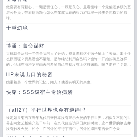
做官要有两颗心，一颗是责任心，一颗是良心。且看秦峰一个最偏远乡镇的基
层公务员，带着这两颗心怎么在尔虞我诈的权力游戏里一步步走向权力的巅
峰。...
十重幻境
...
博潘：害命谋财
大概就是从那一句你是我的人了开始，费奥潘和这个疯子扯上了关系。出于什
么原因呢？费奥潘也不清楚。是单纯想利用自己吗？也许一开始的确是这样
的，但现在潘塔罗涅由衷的希望自己当初没有上这艘贼船。嗯？走神了？是我
做的不够好吗？耳边传来...
HP未说出口的秘密
她带着另一个世界的记忆，闯入了他没有明天的余生...
快穿：SSS级宿主专治病娇
...
（all27）平行世界也会有羁绊吗
设定如果纲吉在当年九代目来日本没有显示火炎的平行世界，相似又不同的世
界走向文艺版简介若干年前，在九代目造访泽田家的时候，这个世界的纲吉并
没有触发火炎。如今，在另外的平行宇宙中，另外的泽田纲吉会在今天...