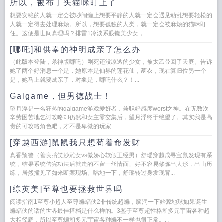
所以，被布丁头猫咪盯上了
想要安稳的人就一定会被吵闹缠上想要平静的人就一定会遇见动乱想要轻松的
人就一定得去处理麻烦。所以，想要孤独的人类，就一定会被麻烦的猫咪盯
住。这便是世间真理吗？排雷1冷淡系眼镜美少女，...
[哪吒]和供奉的神明成亲了怎么办
（此版本登陆，杀神版哪吒）刚死还没凉透的少女，被太乙带回了天庭。告诉
她了两个好消息一个是，她原本是仙界的莲花仙，菡衣，现在算归位另一个
是，她马上就要成亲了，对象是，哪吒什么？！...
Galgame，但男德战士！
望月浮是一名狂热的galgame游戏爱好者，兼职好感度worst之神。在无数次
辛劳困苦地乞讨攻略却仍然和女主零交集后，望月浮终于绝望了。其实我是高
贵的可攻略角色吧，才不是卑微的玩家...
[穿越西游]鼠鼠我只想苟着命发财
真香预警（善良搞笑沙雕女vs傲娇心软假正经男）舒瑶穿越成寻宝鼠发现有系
统，结果系统传完功法后就走的不留一丝情面。好不容易修炼出人形，出山历
练，居然撞见了如来断案现场。噹地一下，舒瑶转过身发现背...
[综英美]至尊也要拯救世界吗
阅读指南1至尊小超人至尊蝙蝠侠2非传统超蝙，脑洞一下始源地球如果诞生
蝙蝠侠的话的世界最佳搭档是什么样的。3鉴于至尊超性格和多元宇宙各种超
大相径庭，所以至尊蝙和多元宇宙各种蝙不一样也很正常。...