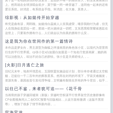
莫宁是一名唱跳俱佳的职业爱豆，是团队中唯一的猫类兽人，职业发展蒸蒸日
上。然而就在全球演唱会前夕，莫宁眼一闭一睁穿越了，连同他一起来的还有
爱豆系统。好消息，有系统金手指。坏消息，在大秦。莫兽人...
综影视：从如懿传开始穿越
终究是曲有误，周郎顾。如懿传白蕊姬人人笑我虚荣，唾弃我助纣为虐，但无
人在我身处底层拉一把，那就一把火烧掉这一切吧，文东恩黑暗荣耀崔惠廷在
这世上，只要装作拥有什么，人们就会以为你真的拥有什么安...
这是我为你在世间作的第一篇情诗
本作品是梦女向，男主原型为御狐之绊漫画里的角色张小玄，以现代为背景而
衍生的平行世界观。cp张小玄x白如茵白如茵是一个知名疗愈派画家，她的画
可以治愈别人，却治不好自己的胆怯。张小玄是天师府传人，...
[火影]日月逃亡之旅
旧纪元末年，地表环境恶化，五国联盟实施远征计划，部分幸存者通过太空航
舰，迁徙往一千二百年外的辉夜星系。然而在封闭的环境下，宇宙灾难频发，
资源失衡，基因改造引发伦理争端，文明遍布裂痕在所有的争斗背后，似乎存
在什么超自...
以往已不鉴，来者犹可追——《花千骨
当画骨的孩子穿越回墟洞（新版）穿越时空权谋平行世界架空历史微群像有
CP全图视角同人二创OOC预警与旧版相比，人设方面有微调（这版不黑世
尊），增加了很多了情节和新内容。...
宦海官途