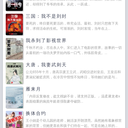
还，却得到了爷爷的传承。从此，一跃成...
三国：我不是刘封
要死的，终归要死要活的，终究会活。最初。刘封只想救下关
羽，求得活命的生机。可渐渐的。刘封发现，当年在上...
我杀到了影视世界
千秋不朽业，尽在杀人中。宋仁进入了电影的世界。故事的一切
从最初的一场功夫梦开始内练一口气，外练筋骨皮。...
大唐，我妻武则天
公元655年十月，唐高宗废王立武，武昭仪进封皇后。王皇后和
萧淑妃被贬庶民，在冷宫中惶惶不知终日，等待她们的是与...
雁来月
「内容反复修改，盗文残缺不全，请支持正版。」温柔屠龙者x
表面稳重的疯批年龄差强取豪夺破防...
换体合约
王小娟是个幼儿园的老师，她活泼开朗漂亮。虽然她有着象棋世
家的背景，但她更喜欢和孩子们待在一起。可是在她上班的...