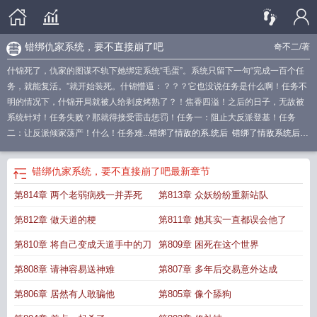
错绑仇家系统，要不直接崩了吧
奇不二
/著
什锦死了，仇家的图谋不轨下她绑定系统“毛蛋”。系统只留下一句“完成一百个任
务，就能复活。”就开始装死。什锦懵逼：？？？它也没说任务是什么啊！任务不
明的情况下，什锦开局就被人给剥皮烤熟了？！焦香四溢！之后的日子，无故被
系统针对！任务失败？那就得接受雷击惩罚！任务一：阻止大反派登基！任务
二：让反派倾家荡产！什么！任务难...
错绑了情敌的系.统后
错绑了情敌系统后
TXT笔趣阁最新章节
错绑了情敌的系统后趣书
错绑了情敌的系统后全文免费阅
读
绑错系统后最新章节更新
错绑了情敌的系统后 作者青莲门下
错绑系统沈小
错绑仇家系统，要不直接崩了吧
最新章节
狸
要不直接崩了吧免费阅读
错绑系统短剧热播
错绑了情敌的系统之后
错绑了
第814章 两个老弱病残一并弄死
第813章 众妖纷纷重新站队
情敌的系.统后作者青莲门下
错绑系统短剧全集
错绑仇家系统
错绑了情敌的系
统后 by青莲门下
错绑了情敌的系统后 青莲门下
错绑系统后和反派he了 仙侠文
第812章 做天道的梗
第811章 她其实一直都误会他了
好看的
错绑系统
第810章 将自己变成天道手中的刀
第809章 困死在这个世界
第808章 请神容易送神难
第807章 多年后交易意外达成
第806章 居然有人敢骗他
第805章 像个舔狗