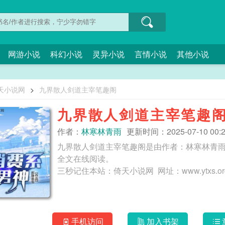
网游小说
科幻小说
灵异小说
言情小说
其他小说
天小说网
>
九界散人剑道主宰笔趣阁
九界散人剑道主宰笔趣
作者：
林寒林青雨
更新时间：2025-07-10 00:2
九界散人剑道主宰笔趣阁是由作者：林寒林青
全文在线阅读。
手机访问
加入书架