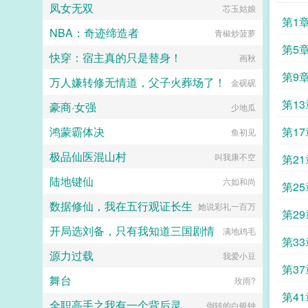
凤女无双
芯玉姑娘
第1
NBA：奇迹缔造者
青椒炒菠萝
第5
快穿：宿主真的只是替身！
画秋
第9
万人嫌转修无情道，父子火葬场了！
金砚砚
第1
豪商·女强
少地瓜
鸿蒙霸体决
第1
鱼初见
极品仙医混山村
叫我康不空
第2
陆地键仙
六如和尚
第2
数据修仙，我在五行观证长生
她说彩礼一百万
第2
开局选刘备，只有我知道三国剧情
满地鸡毛
第3
源力过载
我爱小豆
第3
舞台
玫雨?
第4
全职高手之我有一个背后灵
倒转的白银钟