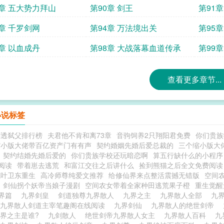
9章 五大势力拜山
第90章 剑王
第91
3章 千罗剑网
第94章 万法境出关
第95
7章 以血成丹
第98章 大战落幕血道传承
第99
查看更多章节...
小说标签
剧透弑父排行榜
夫君他不肯和离73章
音驹饲养2只翔阳君免费
你们贵族
缩小版大佬带百亿资产门有有声
契约婚姻先婚后爱总裁的
三个缩小版大
契约结婚先婚后爱的
你们贵族学校还玩暗恋啊
算五行缺什么的小程序
阅读
带着崽去逃荒
和富江交往之后讲什么
捡到熊猫之后全文免费阅读
院叶卫东重生
高冷师尊纯爱文推荐
给修仙界来点整活震撼无错版
空间
剑仙拐个妖帝当娘子漫剧
空间农女带着全家种田逃荒果子橙
重生觉醒
人界篇
九界剑皇
剑道独尊九界散人
九界之主
九界散人全部
九
九界散人剑道主宰笔趣阁在线阅读
九界剑仙
九界散人的绝世剑帝
九界之主是谁?
九剑散人
绝世剑帝九界散人女主
九界散人百科
九