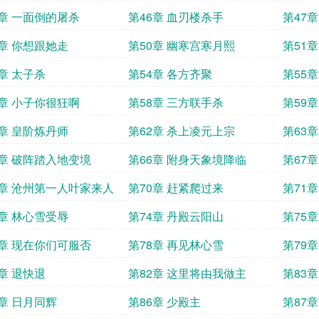
5章 一面倒的屠杀
第46章 血刃楼杀手
第47
9章 你想跟她走
第50章 幽寒宫寒月熙
第51章
3章 太子杀
第54章 各方齐聚
第55
7章 小子你很狂啊
第58章 三方联手杀
第59
1章 皇阶炼丹师
第62章 杀上凌元上宗
第63
5章 破阵踏入地变境
第66章 附身天象境降临
第67
9章 沧州第一人叶家来人
第70章 赶紧爬过来
第71
3章 林心雪受辱
第74章 丹殿云阳山
第75章
7章 现在你们可服否
第78章 再见林心雪
第79
1章 退快退
第82章 这里将由我做主
第83
5章 日月同辉
第86章 少殿主
第87