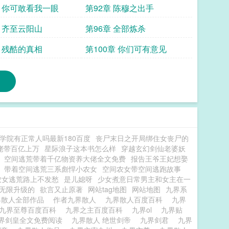
章 你可敢看我一眼
第92章 陈穆之出手
章 齐至云阳山
第96章 全部炼杀
章 残酷的真相
第100章 你们可有意见
学院有正常人吗最新180百度
丧尸末日之开局绑住女丧尸的
佬带百亿上万
星际浪子这本书怎么样
穿越玄幻剑仙老婆妖
空间逃荒带着千亿物资养大佬全文免费
报告王爷王妃想娶
带着空间逃荒三系彪悍小农女
空间农女带空间逃跑故事
农女逃荒路上不发愁
是儿媳呀
少女煮意日常男主和女主在一
无限升级的
欲言又止原著
网站tag地图
网站地图
九界系
界散人全部作品
作者九界散人
九界散人百度百科
九界
九界至尊百度百科
九界之主百度百科
九界ol
九界贴
界剑皇全文免费阅读
九界散人 绝世剑帝
九界剑君
九界