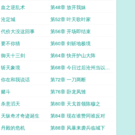
章 血之逆乱术
第48章 放开我妹
 沧定城
第52章 叶天歌叶家
章 代价大没这回事
第56章 开场即结束
章 要不你猜
第60章 剑斩地极境
章 御天十三剑
第64章 快开护山大阵
章 斩天象境
第68章 今日过后沧州当以你
为尊
章 你在和我说话
第72章 一刀两断
 赌斗
第76章 卧龙凤雏
章 杀意滔天
第80章 天戈首领陈穆之
章 天纵奇才奇迹诞生
第84章 现在谁赞同谁反对
章 丹殿的危机
第88章 风暴来袭兵临城下