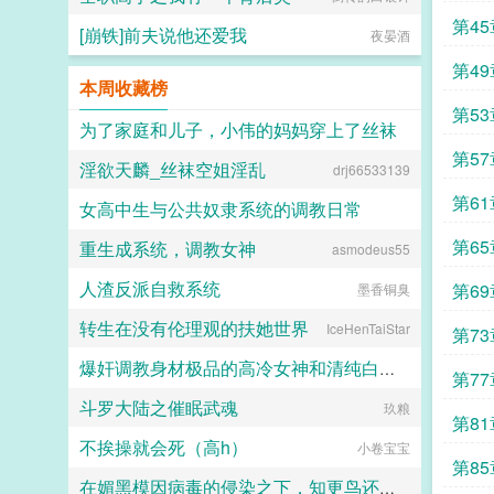
第4
[崩铁]前夫说他还爱我
夜晏酒
第4
本周收藏榜
第5
为了家庭和儿子，小伟的妈妈穿上了丝袜
第5
淫欲天麟_丝袜空姐淫乱
drj66533139
daokee
第6
女高中生与公共奴隶系统的调教日常
第6
重生成系统，调教女神
asmodeus55
喵不可言
人渣反派自救系统
第6
墨香铜臭
转生在没有伦理观的扶她世界
IceHenTaiStar
第7
爆奸调教身材极品的高冷女神和清纯白袜甜妹留学生，射满她们的鞋柜里的高跟鞋和小皮鞋
第7
斗罗大陆之催眠武魂
玖粮
ni1l
第8
不挨操就会死（高h）
小卷宝宝
第8
在媚黑模因病毒的侵染之下，知更鸟还是恶堕成了黑爹的媚黑母猪