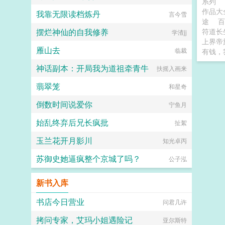
系列
作品
我靠无限读档炼丹
言今雪
途
百
摆烂神仙的自我修养
符道长
学渣jj
上界帝
雁山去
临裁
有钱，
神话副本：开局我为道祖牵青牛
扶摇入画来
翡翠笼
和星奇
倒数时间说爱你
宁鱼月
始乱终弃后兄长疯批
扯絮
玉兰花开月影川
知光卓丙
苏御史她逼疯整个京城了吗？
公子泓
新书入库
书店今日营业
问君几许
拷问专家，艾玛小姐遇险记
亚尔斯特