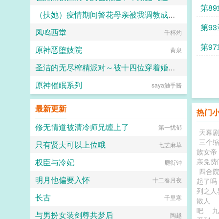
第8
（扶她）疫情期间警花母亲被我调教成三洞全开的肉便器母狗
人头木321
第9
凤鸣西堂
霜染official
千杯灼
第9
原神恶堕妓院
黄泉
圣洁的无尽榨精派对～被十四位穿着婚纱的舰娘新娘们在教堂内献上身体的集体婚礼～
原神催眠系列
saya触手酱
火锅气候
最新更新
热门
修无情道被清冷师兄缠上了
第一忧郁
天幕
三个
只有贤夫可以上位哦
七芝麻草
族女帝
权臣与冷妃
亲免费
鹿衔钟
四合
明月他偏要入怀
十二春月夜
起了吗
列之
长古
千里寒
散人
吧
与男扮女装剑尊共梦后
陶越