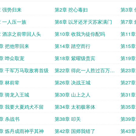
章 强势归来
第2章 挖心毒妇
第3章
章 一人压一族
第6章 以牙还牙灭苏家满门
第7章
章 酒凉之前带回人头
第10章 收我为徒你配吗
第11
3章 把他带回来
第14章 踏空而行
第15
7章 哗众取宠
第18章 紫曜级贵宾
第19
1章 千军万马取敌将首级
第22章 得此一人胜过百万雄
第23
兵
5章 林前辈
第26章 决战王城
第27
9章 骑龙入王城
第30章 山上之人
第31
3章 我要大夏鸡犬不留
第34章 太初极寒体
第35
7章 杀战书
第38章 叩关
第39
1章 炼丹成雨神乎其神
第42章 国师我错了
第43