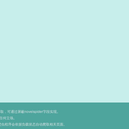
通过屏蔽novelspider字段实现。
任何立场。
爬虫程序会依据负载状态自动爬取相关页面。