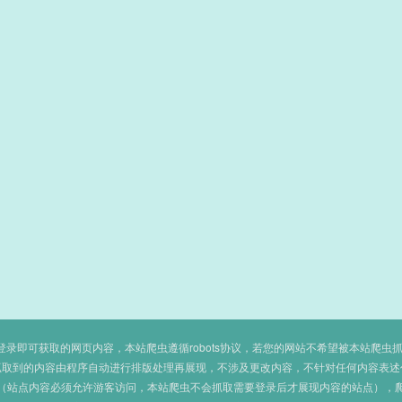
即可获取的网页内容，本站爬虫遵循robots协议，若您的网站不希望被本站爬虫抓取，可
抓取到的内容由程序自动进行排版处理再展现，不涉及更改内容，不针对任何内容表述
（站点内容必须允许游客访问，本站爬虫不会抓取需要登录后才展现内容的站点），