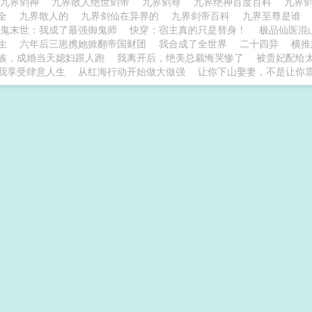
九界剑神
九界散人绝世剑帝
九界剑尊
九界绝神百度百科
九界
大全
九界散人的
九界剑仙在异界的
九界剑帝百科
九界至尊是谁
鬼末世：我成了最强御鬼师
快穿：宿主真的只是替身！
极品仙医混
生
六年后三崽携她掀翻帝国财团
我合成了全世界
二十四异
横推
族，成婚当天媳妇跟人跑
我离开后，绝美总裁悔哭惨了
被贵妃配给
我享受肆意人生
从红海行动开始做大做强
让你下山娶妻，不是让你