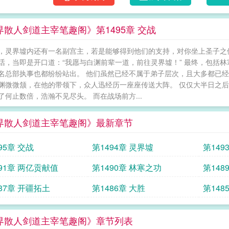
界散人剑道主宰笔趣阁》第1495章 交战
，灵界墟内还有一名副宫主，若是能够得到他们的支持，对你坐上圣子之位，
话，当即是开口道：“我愿与白渊前辈一道，前往灵界墟！” 最终，包括
名总部执事也都纷纷站出。 他们虽然已经不属于弟子层次，且大多都已经潜
渊微微颔，在他的带领下，众人迅经历一座座传送大阵。 仅仅大半日之后
了何止数倍，浩瀚不见尽头。 而在战场前方...
界散人剑道主宰笔趣阁》最新章节
95章 交战
第1494章 灵界墟
第149
91章 两亿贡献值
第1490章 林寒之功
第148
87章 开疆拓土
第1486章 大胜
第148
界散人剑道主宰笔趣阁》章节列表