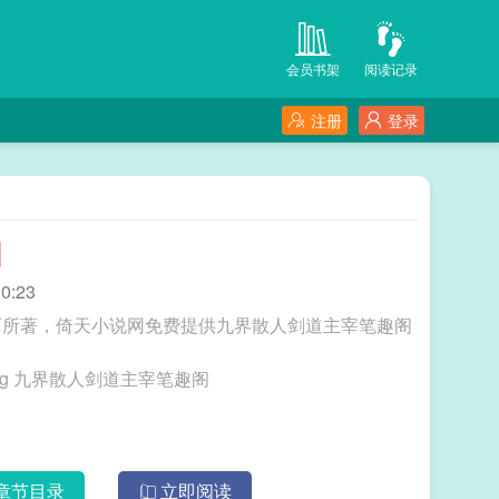
会员书架
阅读记录
注册
登录
阁
0:23
雨所著，倚天小说网免费提供九界散人剑道主宰笔趣阁
三秒记住本站：倚天小说网 网址：www.ytxs.org 九界散人剑道主宰笔趣阁
章节目录
立即阅读