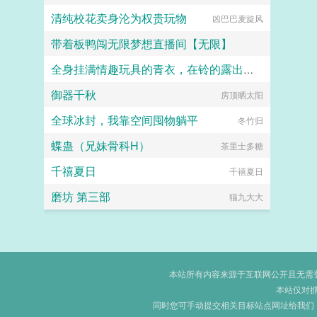
清纯校花卖身沦为权贵玩物
凶巴巴麦旋风
带着板鸭闯无限梦想直播间【无限】
全身挂满情趣玩具的青衣，在铃的露出调教下成为专属性奴
梦露快跑
御器千秋
房顶晒太阳
ilithyia
全球冰封，我靠空间囤物躺平
冬竹归
蝶蛊（兄妹骨科H）
茶里士多糖
千禧夏日
千禧夏日
磨坊 第三部
猫九大大
本站所有内容来源于互联网公开且无需登录
本站仅对
同时您可手动提交相关目标站点网址给我们