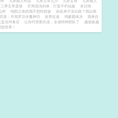
剑帝
九界散人作品
九界主宰九川
九界玄尊
九界散人
三界主宰是谁
开局混沌剑体，打造不朽仙族
末日绝
山村
纯阳之体的我不想吃软饭
杂役弟子没出路？我以画
武道：开局罗汉伏魔神功
巫界征途
鸿蒙霸体决
我来自
太监当对食后
让你代管新兵连，全成特种部队了
越放纵越
震惊世界！