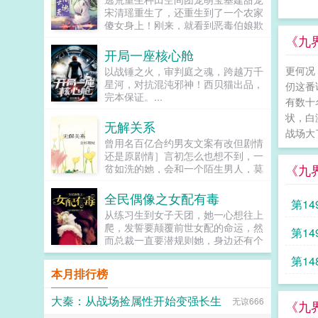
让反派降智，但你最好不要做梦觉得
宋清瑶重生了，还重生到了一个农家
读者也会降智，很难懂吗？还是读者
傻女身上！刚来，就看到恶毒伯娘欺
A靠靠靠！早说是大佬的局中局中局
负临产的母亲！可恶，不能忍，拼
《九
啊！！祖爹！对不起！是我说话太大
了。刚解决了，就遇...
开局一座核心舱
声了！！第二本读者B狗塑适可而
止，就算你重复强调五百次他是可爱
更何况
以战锤之火，审判庭之魂，跨越万千
狗狗，但我只看到了一只舔狗，还是
星河，对抗混沌邪神！西贝猫出品，
仞这番
不会汪汪叫的那种。还是读者B起猛
完本保证。...
有数十
了，看到无敌阳光开朗大狗狗了，哪
状，白
里能领养，阿祖！我也要养阿祖！！
无解关系
第三本读者C作者生活这么不如意，
战场大
曾用名百亿合约男友文案有改但剧情
一定要搞这么五毒俱全的角色？写不
还是原剧情］言初怎么也想不到，一
出来东西找个班上吧。还是读者
《九
贫如洗的她，会和一个陌生男人，莫
CMD，祖神，我可真该死啊！第四
名其妙地绑定了一场为期365天的财
本第五本第六本楚祖怎么样，虽然演
富交换。说白了就是他的钱进了她账
的一般，但我改得还行吧？系统你知
全民偶像之女配有毒
第14
户，她的钱进了他账户还转！不！
道什么叫边缘角色吗？人气大爆角色
从练习生到女子天团，她一心想往上
回！去！好消息对方是陆洺执，陆氏
算什么边缘角色啊！！！TIPS12100
爬，发誓要颠覆前世女配的命运，然
第14
集团太子爷，多金，年轻，人还帅。
存稿箱吐章节，偶尔抽空改错字2警
而总裁一直要潜规则她，身边还有个
坏消息这人脾气差，控制欲强，还打
惕祖哥感情牌，他是个狠人3wb短不
未来影视歌巨星在作妖！！！...
算趁机和她来场合约恋爱。...
拉揪，随机掉落祖哥CG4论坛都会标
第14
本月排行榜
注发言时间，精确到秒，有用5是想
简单尝试各种题材的产物，专栏预收
有各个题材，收收菜呗w...
大秦：从战场捡属性开始变强长生
无谅666
《九