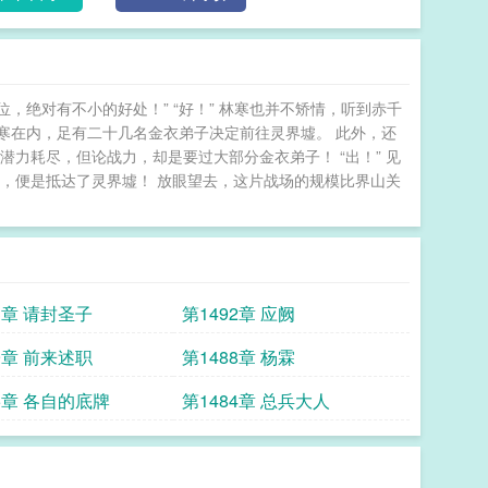
绝对有不小的好处！” “好！” 林寒也并不矫情，听到赤千
林寒在内，足有二十几名金衣弟子决定前往灵界墟。 此外，还
力耗尽，但论战力，却是要过大部分金衣弟子！ “出！” 见
，便是抵达了灵界墟！ 放眼望去，这片战场的规模比界山关
3章 请封圣子
第1492章 应阙
9章 前来述职
第1488章 杨霖
5章 各自的底牌
第1484章 总兵大人