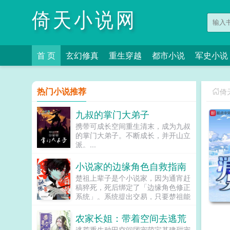
倚天小说网
首 页
玄幻修真
重生穿越
都市小说
军史小说
热门小说推荐
倚
九叔的掌门大弟子
携带可成长空间重生清末，成为九叔
的掌门大弟子。不断成长，并开山立
派。...
小说家的边缘角色自救指南
楚祖上辈子是个小说家，因为通宵赶
稿猝死，死后绑定了「边缘角色修正
系统」。系统提出交易，只要楚祖能
扮演并修正那些被读者讨厌的边缘角
色，他就能重获新生。楚祖改人设是
农家长姐：带着空间去逃荒
吧？老擅长了！第一本读者A你可以
逃荒重生种田空间团宠萌宝基建甜宠