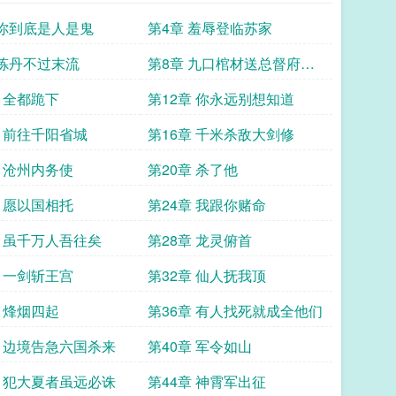
 你到底是人是鬼
第4章 羞辱登临苏家
 炼丹不过末流
第8章 九口棺材送总督府上
路
章 全都跪下
第12章 你永远别想知道
章 前往千阳省城
第16章 千米杀敌大剑修
章 沧州内务使
第20章 杀了他
章 愿以国相托
第24章 我跟你赌命
章 虽千万人吾往矣
第28章 龙灵俯首
章 一剑斩王宫
第32章 仙人抚我顶
章 烽烟四起
第36章 有人找死就成全他们
章 边境告急六国杀来
第40章 军令如山
章 犯大夏者虽远必诛
第44章 神霄军出征