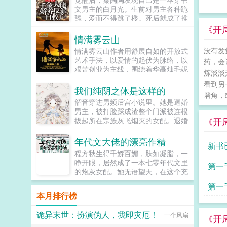
文男主的白月光。生前对男主各种跪
舔，爱而不得跳了楼。死后就成了推
动男女主感情戏工具人，被频频鞭
《开
尸。秦家大小姐不干了！马上开启
情满雾云山
王...
没有发
情满雾云山作者用舒展自如的开放式
艺术手法，以爱情的起伏为脉络，以
药，会
艰苦创业为主线，围绕着华高灿毛妮
炼淡淡
妮的爱情故事，勾划了林瑛甘雯丽关
看到另
文彬梁仕达丁...
我们纯阴之体是这样的
墙角，
韶音穿进男频后宫小说里。她是退婚
男主，被打脸踩成渣整个门派被连根
《开
拔起所在宗族灰飞烟灭的女配。退婚
有什么大不了的？退婚后，他就是清
清白白的好汉一条，前程光明，未来
年代文大佬的漂亮作精
新书
无限。但既然他这么记恨N多年后。
程方秋生得千娇百媚，肤如凝脂，一
龙傲天男主我知道是我配不上你，但
睁开眼，居然成了一本七零年代文里
第一
我在你身边鞍前马后了五百年，饭给
的炮灰女配。她无语望天，在这个充
你做，衣服给你买，天材地宝为你
满限制的时代，她只想当条咸鱼，拿
结束
抢，你特么能不能看我一眼？...
第一
着便宜老公的丰厚工资买买买，顺便
本月排行榜
再好好享受宽肩窄腰，冷峻帅气...
觉一
诡异末世：扮演伪人，我即灾厄！
一个风扇
《开