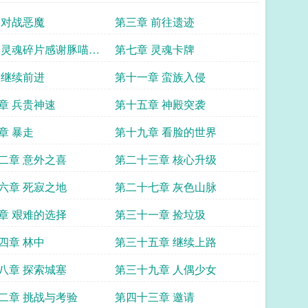
 对战恶魔
第三章 前往遗迹
 灵魂碎片感谢豚喵打
第七章 灵魂卡牌
主
 继续前进
第十一章 蛮族入侵
章 兵贵神速
第十五章 神殿突袭
章 暴走
第十九章 看脸的世界
二章 意外之喜
第二十三章 核心升级
六章 死寂之地
第二十七章 灰色山脉
章 艰难的选择
第三十一章 捡垃圾
四章 林中
第三十五章 继续上路
八章 探索城塞
第三十九章 人偶少女
二章 挑战与考验
第四十三章 邀请