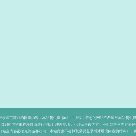
即可获取的网页内容，本站爬虫遵循robots协议，若您的网站不希望被本站爬虫抓取，可
抓取到的内容由程序自动进行排版处理再展现，不涉及更改内容，不针对任何内容表述
（站点内容必须允许游客访问，本站爬虫不会抓取需要登录后才展现内容的站点），