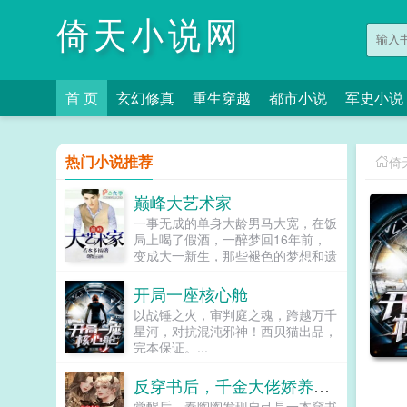
倚天小说网
首 页
玄幻修真
重生穿越
都市小说
军史小说
热门小说推荐
倚
巅峰大艺术家
一事无成的单身大龄男马大宽，在饭
局上喝了假酒，一醉梦回16年前，
变成大一新生，那些褪色的梦想和遗
憾，终于有了大展拳脚的机会。当画
家，做导演，收藏古玩字画，...
开局一座核心舱
以战锤之火，审判庭之魂，跨越万千
星河，对抗混沌邪神！西贝猫出品，
完本保证。...
反穿书后，千金大佬娇养反派自救了
觉醒后，秦陶陶发现自己是一本穿书