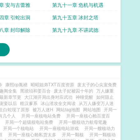
章 安与古蕾雅
第九十一章 危机与机遇
四章 引蛇出洞
第九十五章 冰封之塔
八章 封印解除
第九十九章 不讲武德
步
康熙cp胤禟
昭昭姐弟TXT百度资源
废太子的心尖宠免费
趣阁全集
黑琥珀和姜百合
废太子妃被囚十年的
万人嫌重
最新章节更
大江湖开局出身对应武功
神曈觉醒
如何阻止
宠妾以后
糙汉爹系
冰山渣攻全文阅读
从万人嫌变万人迷
生白蛇现了原形
被万人迷H
网站tag地图
网站地图
开局一
有几个人
开局一座核电站免费
开局一座核心舱百度百
脏
开局一个超级核电站免费
开局一艘核动力航母笔趣
开局一个核电站
开局一座核电站游戏
开局一艘核动力
心脏
开局一座核心舱私货太多
开局一颗核
开局一颗核动