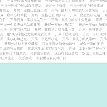
xt
开局一艘10万吨核航母
开局一颗核动力心脏笔趣阁
开局一艘
开局一座核心舱txt百度资源
开局一个核弹
开局一座核心舱最终章
费阅读
开局一座核心舱西贝猫
开局一艘10万吨核航母免费阅读
开
开局一座核心舱精校
开局一座核心舱 西贝猫
开局一座超级核电站
力心脏
开局拥有一座核电站飞卢
开局一座核心舱女主角是谁
开局一
开局一个超级核电站笔趣阁
开局一座核心舱TXT
开局一座核心舱笔
开局一座核电站末日
开局一支核动力航母战斗群
开局一辆核超跑
局一艘10万吨核动力航母免费阅读
开局十座核电站
开局一个核动
开局一座核心舱起点
开局一个超级核电
开局一座核心舱八零txt
开
俊
开局一核动力航空母舰
我在美漫做惊奇蜘蛛侠
咸鱼一家的穿书生
动城市种田指南
荒岛求生后揣了宿敌的崽
你好，工业邪神了解一下
我有每日情报系统
你越信我越真
逼我打职业是吧
双城：我是众神
乒坛大魔王
关系搁浅
影视世界从药神开始