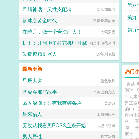
第八
希腊神话：灵性支配者
深蓝圆舞曲
第九
篮球之黄金时代
不爱吃草的羊
第九
在璃月，做一个合法商人！
大紫罗天
机甲：开局拆了校花机甲引擎
四月不似我来时
改造榨精机器人
Dr菲利克斯
最新更新
热门
星辰大道
随散飘风
穿越 
阅读
基金会那些故事
一个路过的凡人
生到未
坠入深渊：只有我有装备栏
男主发
吴杰超
的np
星际猎人
太极阴阳鱼
座核
科
无敌从我看见BOSS血条开始
我也很绝望
阁
开
航母
男人野性
月下冰河