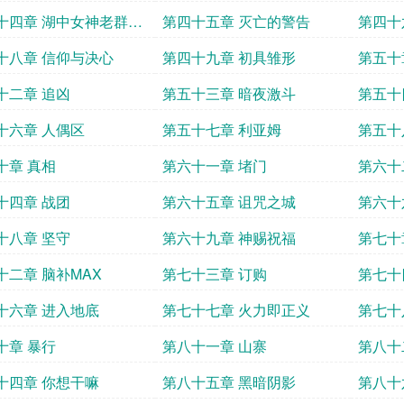
十四章 湖中女神老群莫
第四十五章 灭亡的警告
第四十
了开新群
十八章 信仰与决心
第四十九章 初具雏形
第五十
十二章 追凶
第五十三章 暗夜激斗
第五十
十六章 人偶区
第五十七章 利亚姆
第五十
十章 真相
第六十一章 堵门
第六十
十四章 战团
第六十五章 诅咒之城
第六十
十八章 坚守
第六十九章 神赐祝福
第七十
十二章 脑补MAX
第七十三章 订购
第七十
十六章 进入地底
第七十七章 火力即正义
第七十
十章 暴行
第八十一章 山寨
第八十
十四章 你想干嘛
第八十五章 黑暗阴影
第八十