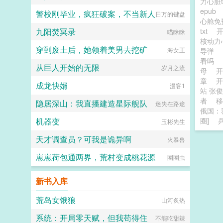
力心脏t
epub
警校刚毕业，疯狂破案，不当新人
日万的键盘
心舱免
九阳焚冥录
txt
喵眯眯
核动
穿到废土后，她领着美男去挖矿
海女王
导弹
看吗
从巨人开始的无限
岁月之流
母
开
章
成龙快婿
漫客1
站 张
者
移
隐居深山：我直播建造星际舰队
迷失在路途
俄国：
机器变
圈]
玉彬先生
天才调查员？可我是诡异啊
火暴兽
崽崽荷包通两界，荒村变成桃花源
圈圈虫
新书入库
荒岛女饿狼
山河炙热
系统：开局零天赋，但我苟得住
不能吃甜辣