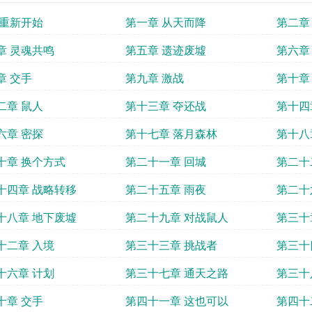
 重新开始
第一章 从天而降
第二章
章 灵魂共鸣
第五章 遗迹废墟
第六章
赏的盟
章 交手
第九章 激战
第十章
二章 鼠人
第十三章 夺还战
第十四
六章 密探
第十七章 落月森林
第十八
十章 换个方式
第二十一章 回城
第二十
十四章 战略转移
第二十五章 雨夜
第二十
十八章 地下废墟
第二十九章 对战鼠人
第三十
十二章 入境
第三十三章 挑战者
第三十
十六章 计划
第三十七章 通天之路
第三十
十章 交手
第四十一章 这也可以
第四十