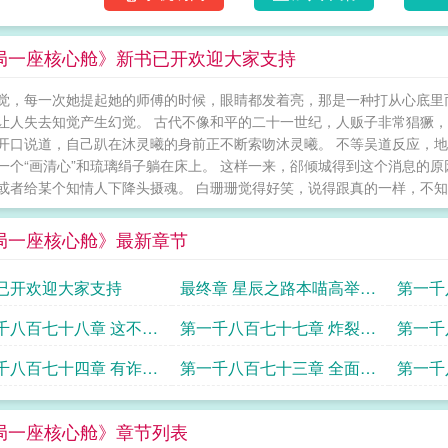
局一座核心舱》新书已开欢迎大家支持
觉，每一次她提起她的师傅的时候，眼睛都发着亮，那是一种打从心底里
让人失去知觉产生幻觉。 古代不像和平的二十一世纪，人贩子非常猖獗，
开口说道，自己趴在沐灵曦的身前正不断索吻沐灵曦。 不等吴道反应，地
一个“画清心”和琉璃绢子躺在床上。 这样一来，郤倾城得到这个消息的
或者给某个知情人下降头摄魂。 白珊珊觉得好笑，说得跟真的一样，不知道
局一座核心舱》最新章节
已开欢迎大家支持
最终章 星辰之路本喵高举双
第一千
手赞美完结
触还有
千八百七十八章 这不是
第一千八百七十七章 炸裂的
第一千
今天把该做的做完了
终局能玩下去但问题不少
天该去
千八百七十四章 有诈感
第一千八百七十三章 全面封
第一千
般般吧只能说
锁百日战纪这个真是没法说
日战纪
局一座核心舱》章节列表