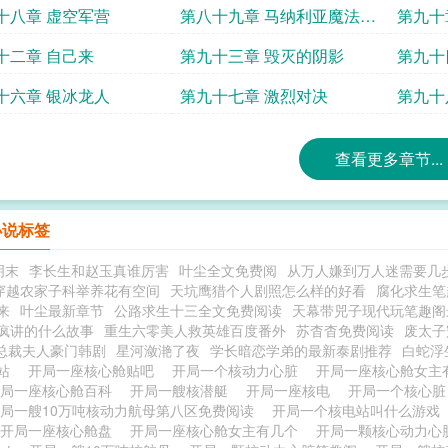
十八章 虚空军营
第八十九章 马纳利亚魔法学
第九十
院
十二章 自己来
第九十三章 毁灭的阴影
第九十
十六章 银冰龙人
第九十七章 激烈对决
第九十
查看更多章节...
小说标签
明末
李长生和赵玉真谁厉害
叶尘全文免费阅
从万人嫌到万人迷需要几
穿越农家子科举养花有空间
天坑鹰猎个人剧照怎么样的好看
腐化求生笔
来
叶尘最新章节
公路求生十三全文免费阅读
天幕带兕子现代玩笔趣阁
疯讲的什么故事
重生六零美人救英雄百度番外
苏杳杳免费阅读
废太子
总裁夫人豪门韩剧
星河潋滟了夜
学长暗恋学弟的最新泰剧推荐
白蛇浮
电站
开局一座核心舱贴吧
开局一个核动力心脏
开局一座核心舱女主
开局一座核心舱百科
开局一艘核潜艇
开局一座核电
开局一个核心
局一艘10万吨核动力航母第八区免费阅读
开局一个核电站叫什么游戏
开局一座核心舱盘
开局一座核心舱女主有几个
开局一颗核心动力