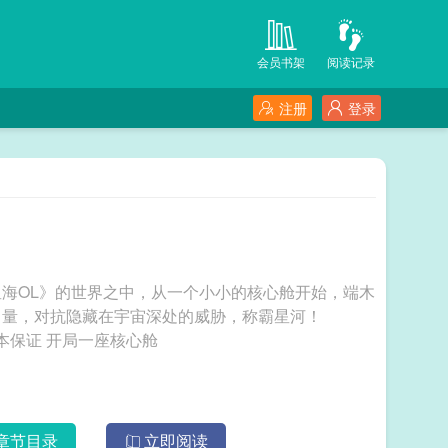
会员书架
阅读记录
注册
登录
海OL》的世界之中，从一个小小的核心舱开始，端木
力量，对抗隐藏在宇宙深处的威胁，称霸星河！
========================西贝猫出品，完本保证 开局一座核心舱
章节目录
立即阅读