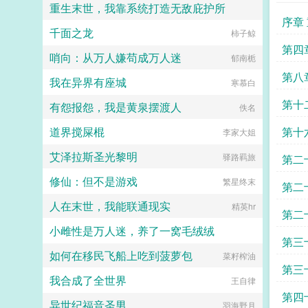
重生末世，我靠系统打造无敌庇护所
序章
千面之龙
骑马的蜗牛
柿子鲸
第四
哨向：从万人嫌苟成万人迷
郁南栀
第八
我在异界有座城
寒慕白
第十
有怨报怨，我是黄泉摆渡人
佚名
道界搅屎棍
第十
李家大姐
艾泽拉斯圣光黎明
驿路羁旅
第二
修仙：但不是游戏
繁星终末
第二
人在末世，我能联通现实
精英hr
第二
小雌性是万人迷，养了一窝毛绒绒
第三
如何在移民飞船上吃到菠萝包
一个刚正不阿的女人
菜籽榨油
第三
我合成了全世界
王自律
第四
异世纪福音圣男
羽海野月