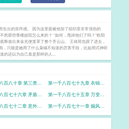
而生出的崇拜感。 因为这里面被他加了组织里非常强劲的
不然那些青楼妓院怎么来的？ “如何，甩掉他们了吗？”欧阳
底释放出来金光便笼罩了整个齐云山。 王靖荷也跟了进去，
原因，只能是她用了什么枭城不知道的厉害手段，比如用式神听
的还以为自己真是那样的人...
八百八十章 第三类接
第一千八百七十九章 衣锦还
最后一章
乡玩重制感觉还不如年度版
八百七十六章 矛盾明
第一千八百七十五章 万变与
墓地了
不变游戏大概评个三点五分
八百七十二章 意外百
第一千八百七十一章 煽风上
吧
出了啊
古4出了个笑话