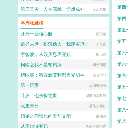
第四
第四天灾：人在高武，游戏成神
天运老猫
名炸
第四
本周收藏榜
第五
开局一座核心舱
西贝猫
第五
诡异末世：扮演伪人，我即灾厄！
一个风扇
第六
宇智波，从毁灭忍界开始
衡山君
第六
柯南之我不是蛇精病
烟火酒颂
绝区零：我在新艾利都当光明神
第六
余光ngls
第一玩家
流泪猫安头
第七
斗罗：七杀惊绝世
减肥的贪吃熊
第七
收集末日
晶晶小魔仙
第八
姐弟之间禁忌的爱与支配
秦明月
第八
从黑水浒开始
洒家不吃牛肉