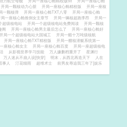
核动力航空母舰
开局一座核心舱精校版txt
开局一座核心舱
开局一颗核动力心脏
开局一座核心舱精校版
开局一座核
局一颗核弹
开局一座核心舱TXT八零
开局一座核心舱
开局一座核心舱推倒女主章节
开局一辆核超跑李昂
开局一
个超级核电站
开局一个超级核电站免费阅读
开局一颗核
趣阁
开局一座核心舱男主最后怎么了
开局一座核心舱好
开局一个超级核电站大国城工
开局一艏十万吨级核航
力
开局一座核心舱TXT精校版
开局一艘核潜艇系统第一
局一座核心舱女主
开局一座核心舱百度
开局一座超级核电
活
从影视世界学习技能
万人嫌删档重开了
星渊行
万人迷从不崩人设[快穿]
明末，从西北再造天下
人在
话事人
汀花细雨
超维术士
前男友辱追我三年了[娱乐