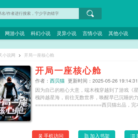
网游小说
科幻小说
灵异小说
言情小说
其他小说
天小说网
>
开局一座核心舱
开局一座核心舱
作者：
西贝猫
更新时间：2025-05-26 19:14:31
因为自己的粗心大意，端木槐穿越到了游戏《星
槐跨越星海，前往无数世界，唤醒早已沉睡的
手机访问
加入书架