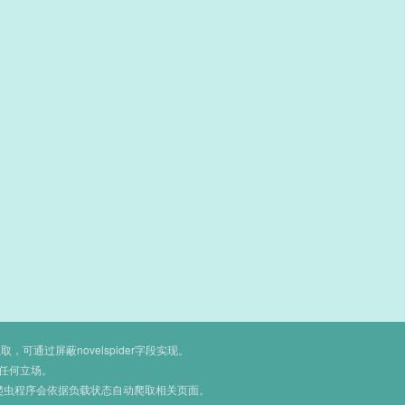
通过屏蔽novelspider字段实现。
任何立场。
爬虫程序会依据负载状态自动爬取相关页面。