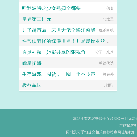
哈利波特之少女熟妇全都要
佚名
星界第三纪元
北太灵
开了超市后，末世大佬全海洋蹲我
红茶白桃
性常识奇怪的综漫世界！开局爆操亚丝娜！
通灵神探：她能共享凶犯视角
黑月何时嚎叫？
安哥一米八
蟾星拓海
明德优选
生存游戏：囤货，一囤一个不吱声
将在外
极欲军国
玫雨?
本站所有内容来源于互联网公开且无需登录
本站仅对
同时您可手动提交相关目标站点网址给我们