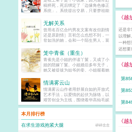
鸡犬。燕王端坐，临视睥睨，不怒而
稿猝死，死后绑定了「边缘角色修正
自威。二人对上视线，促狭中带着几
系统」。系统提出交易，只要楚祖能
分挑衅，金阶玉殿便生了寒。那凤目
扮演并修正那些被读者讨厌的边缘角
《越
微眯，仍循着旧日称呼，质问声凛
色，他就能重获新生。楚祖改人设是
无解关系
冽，吾儿，如今可要杀了寡人？秦诏
吧？老擅长了！第一本读者A你可以
还是非
曾用名百亿合约男友文案有改但剧情
俯身，骤然折膝跪了下去往日隐忍换
让反派降智，但你最好不要做梦觉得
还是原剧情］言初怎么也想不到，一
作桀骜，锋锐眉眼经年淬炼，越发显
以理解
读者也会降智，很难懂吗？还是读者
贫如洗的她，会和一个陌生男人，莫
得狠厉，但唇角柔情却化作了一抹
A靠靠靠！早说是大佬的局中局中局
一种想
名其妙地绑定了一场为期365天的财
笑，未免舍不得。哦？宫城十里，凤
啊！！祖爹！对不起！是我说话太大
还想要
富交换。说白了就是他的钱进了她账
冠霞帔，金银珠玉贯满箱，另有玺印
笼中青雀（重生）
声了！！第二本读者B狗塑适可而
户，她的钱进了他账户还转！不！
一枚，权作信礼。儿臣秦诏笑的璀
止，就算你重复强调五百次他是可爱
青雀先是小姐的伴读丫鬟，又成了小
回！去！好消息对方是陆洺执，陆氏
璨，忽又改了口，朕，是来迎娶您回
《越
狗狗，但我只看到了一只舔狗，还是
姐的陪嫁丫鬟。小姐婚后多年无子，
集团太子爷，多金，年轻，人还帅。
家的。前期日常卖惨求宠博取父王怜
不会汪汪叫的那种。还是读者B起猛
她又被提拔为姑爷的妾。小姐握着她
坏消息这人脾气差，控制欲强，还打
爱的质子攻x每天外冷内热宠溺带娃
了，看到无敌阳光开朗大狗狗了，哪
的手说青雀，你信我，将来你的孩子
算趁机和她来场合约恋爱。...
第8
的后爹受后期装乖假寐豺狼帝王攻x
里能领养，阿祖！我也要养阿祖！！
就是我的孩子，我必不会亏待了你。
情满雾云山
高冷美强囚凤帝王受食用注意■时代
第三本读者C作者生活这么不如意，
青雀信了。她先后生下一女一儿，都
架春秋平行时期，称呼及势力地图有
情满雾云山作者用舒展自如的开放式
第8
一定要搞这么五毒俱全的角色？写不
养在小姐膝下。姑爷步步高升，先做
私设。双方无任何亲缘关系，质子到
艺术手法，以爱情的起伏为脉络，以
出来东西找个班上吧。还是读者
尚书，又做丞相，她的一双儿女日渐
他国后，称国君为父王。■端水互宠
艰苦创业为主线，围绕着华高灿毛妮
CMD，祖神，我可真该死啊！第四
第8
长大，女儿如花貌美，儿子才学过
相爱相杀年龄差7岁年下强强身心
妮的爱情故事，勾划了林瑛甘雯丽关
本第五本第六本楚祖怎么样，虽然演
人，人人都说，她的好日子要来了。
1v1欢迎收藏作者鞠躬jpg其他预收
文彬梁仕达丁...
的一般，但我改得还行吧？系统你知
可女儿被送去和番儿子被打断双腿的
本月排行榜
（作者广告位3啵啵）■古耽戎马踏
道什么叫边缘角色吗？人气大爆角色
冬天，她也以嫉妒盗窃两重罪名，死
《越
秋棠心狠手辣权臣攻x老谋深算谋士
算什么边缘角色啊！！！TIPS12100
在一个寒冷的夜。青雀死不瞑目。她
在求生游戏抱紧大腿
碎碎念念
受权臣技能之伺候娇生惯养的公子哥
存稿箱吐章节，偶尔抽空改错字2警
想问一问她的小姐，她从小相伴，一
儿。■古耽照我满怀冰雪忠犬糙汉暗