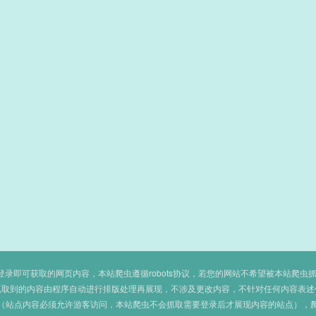
即可获取的网页内容，本站爬虫遵循robots协议，若您的网站不希望被本站爬虫抓取，可
抓取到的内容由程序自动进行排版处理再展现，不涉及更改内容，不针对任何内容表述
（站点内容必须允许游客访问，本站爬虫不会抓取需要登录后才展现内容的站点），