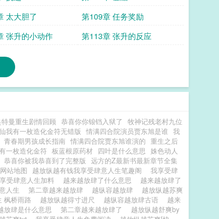
章 太大胆了
第109章 任务奖励
2章 张升的小动作
第113章 张升的反应
奥特曼重生剧情回顾
恭喜你你锒铛入狱了
牧神记残老村九位
仙我有一枚造化金符无错版
情满四合院演员贾东旭是谁
我
青春期男孩成长指南
情满四合院贾东旭谁演的
重生之后
有一枚造化金符
板蓝根原药材
四叶是什么意思
姝色动人
恭喜你被我恭喜到了完整版
远方的Z最新书最新章节全集
网站地图
越放纵越有钱我享受肆意人生笔趣阁
我享受肆
我享受肆意人生加料
越来越放肆了什么意思
越来越放肆了
肆意人生
第二章越来越放肆
越纵容越放肆
越放纵越苏爽
生 枫桥雨路
越放纵越得寸进尺
越纵容越放肆古语
越来
越放肆是什么意思
第二章越来越放肆了
越放纵越舒爽by