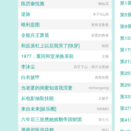
惕祖哥感情牌，他是个狠人3wb短不
起长大的小姐分明情分承诺历历在
第1
陈厉秦悦雅
柳如花
卫攻x狠戾变态王爷受被王爷一个巴
拉揪，随机掉落祖哥CG4论坛都会标
目，为什么这样待她？为什么这样待
掌扇爽了。■古耽误我秦楼约高冷闷
注发言时间，精确到秒，有用5是想
她的孩子们？重来一回，她已经是姑
逆旅
第5
木子3山风
骚大将军x骄扬富贵小少爷被老婆倒
简单尝试各种题材的产物，专栏预收
爷的侍妾，肚里才怀上女儿。上一世
追又放弃，将军等会，小祖宗哎！■
有各个题材，收收菜呗w...
醉眼看她目不转睛的楚王，此生依旧
唯利是图
努努克鲁鲁
东幻众神审判日疯批大佬x高冷之花
第9
紧盯着她。摸着还未隆起的小腹，她
为神清路的蓝星5s指挥长军官权昼，
抛却礼义廉耻，上了楚王的榻。...
全能兵王萧晨
寂寞的舞者
遇到一个顶级疯批罪犯。想杀我？试
第1
试接吻吗？■现耽第13个治疗师狂躁
和反派杠上以后我哭了[快穿]
朝邶
失眠的霸总，被手段高超的pua心理
第1
治疗师狠狠拿捏。老婆把我的精神病
1977，重回和堂弟换亲前
文顺
治成了恋爱脑...
第2
李沐尘
高手下山：我不当赘婿
第2
白衣披甲
真熊初墨
第29
当老婆的闺蜜知道我淫妻
renhengxing
第3
从电影抽取技能
太极手
第37
来自未来[娱乐圈]
SISIMO
六年后三崽携她掀翻帝国财团
第4
漠七七
透视邪医混花都
徐幻