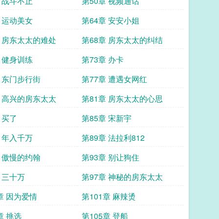
章 战斗不止
第50章 视频通话
章 运动美女
第64章 安安小姐
章 房东太太的难处
第68章 房东太太的纠结
章 健身训练
第73章 办卡
章 东门步行街
第77章 遭遇女网红
章 高兴的房东太太
第81章 房东太太的心思
 买了
第85章 宋新宇
章 年入千万
第89章 法拉利812
章 傲慢的约翰
第93章 别让狗住
 三十万
第97章 神秘的房东太太
章 因为爱情
第101章 麻辣烫
章 挑选
第105章 登船