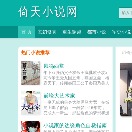
倚天小说网
首 页
玄幻修真
重生穿越
都市小说
军史小说
热门小说推荐
倚
凤鸣西堂
年下双强伪父子双帝王疯批质子攻x
高冷帝王受九国五州，燕国立鼎，雄
霸天下。传闻秦国三公子秦诏乃美人
之子，最不得宠。秦国式微，为表忠
心，便将他送去燕国作质子。几渡春
巅峰大艺术家
秋，万里霜寒。秦诏乖顺，颇得燕王
一事无成的单身大龄男马大宽，在饭
宠溺，于及冠年放他归去。哪知三个
局上喝了假酒，一醉梦回16年前，
月后，他竟扫平障碍，弑父即位。自
变成大一新生，那些褪色的梦想和遗
此后狼子野心，昭然若揭三载风云变
憾，终于有了大展拳脚的机会。当画
幻，他荡平七国，强灭五州，将河山
家，做导演，收藏古玩字画，...
小说家的边缘角色自救指南
归化为一，却将精兵对准燕国。强破
宫门之日，未杀一名俘虏，未夺半只
楚祖上辈子是个小说家，因为通宵赶