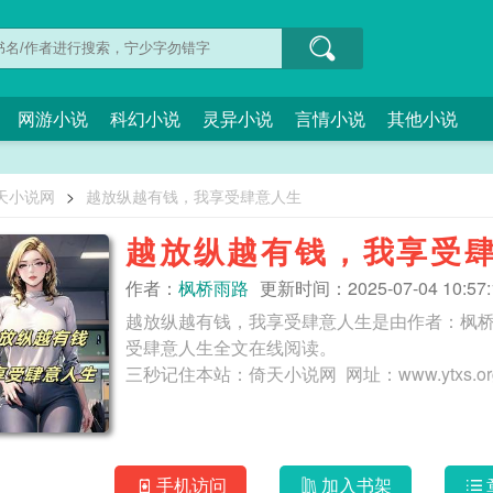
网游小说
科幻小说
灵异小说
言情小说
其他小说
天小说网
>
越放纵越有钱，我享受肆意人生
越放纵越有钱，我享受
作者：
枫桥雨路
更新时间：2025-07-04 10:57:
越放纵越有钱，我享受肆意人生是由作者：枫
受肆意人生全文在线阅读。
手机访问
加入书架