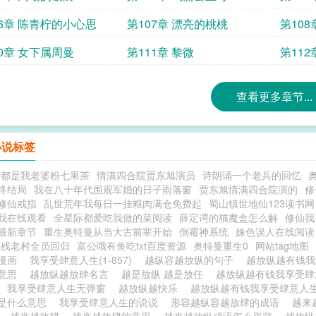
06章 陈青柠的小心思
第107章 漂亮的桃桃
第108
10章 女下属周曼
第111章 黎微
第11
查看更多章节...
小说标签
际都是我老婆粉七果茶
情满四合院贾东旭演员
诗朗诵一个老兵的回忆
终结局
我在八十年代围观军婚的日子雨落窗
贾东旭情满四合院演的
修
修仙戒指
乱世荒年我每日一挂粮肉满仓免费起
蜀山镇世地仙123读书网
我在线观看
全星际都爱吃我做的菜阅读
薛定谔的猫魔盒怎么解
修仙我
最新章节
重生奥特曼从当大古前辈开始
倒霉神系统
姝色误人在线阅读
记残老村全员回归
富公哦有鱼吃txt百度资源
奥特曼重生0
网站tag地图
生漫画
我享受肆意人生(1-857)
越纵容越放纵的句子
越放纵越有钱
么意思
越放纵越放肆名言
越是放纵 越是放任
越放纵越有钱我享受
我享受肆意人生无弹窗
越放纵越快乐
越放纵越有钱我享受肆意人
是什么意思
我享受肆意人生的说说
形容越纵容越放肆的成语
越来