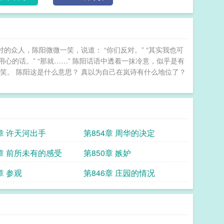
的众人，陈阳微微一笑，说道： “你们反对。” “其实我也可
用心的话。” “那就……” 陈阳话语中透着一抹冷意，似乎是有
笑。 陈阳这是什么意思？ 真以为自己在岚诗有什么地位了？
6章 许天河出手
第854章 周华的决定
1章 前所未有的感受
第850章 嫉妒
章 参观
第846章 庄园的情况