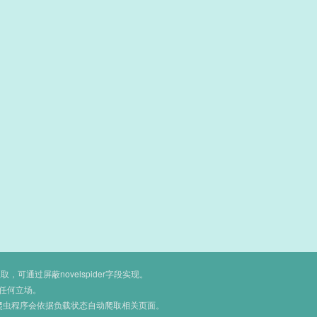
通过屏蔽novelspider字段实现。
任何立场。
爬虫程序会依据负载状态自动爬取相关页面。