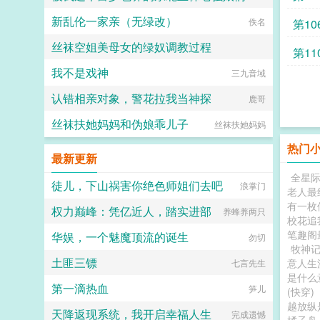
新乱伦一家亲（无绿改）
超能逗士
佚名
第1
丝袜空姐美母女的绿奴调教过程
第1
我不是戏神
Drowning Ocean
三九音域
认错相亲对象，警花拉我当神探
鹿哥
丝袜扶她妈妈和伪娘乖儿子
丝袜扶她妈妈
热门
最新更新
全星
徒儿，下山祸害你绝色师姐们去吧
浪掌门
老人最
有一枚
权力巅峰：凭亿近人，踏实进部
养蜂养两只
校花追
笔趣阁
华娱，一个魅魔顶流的诞生
勿切
牧神
土匪三镖
意人
七言先生
是什
第一滴热血
笋儿
(快穿)
越放纵
天降返现系统，我开启幸福人生
完成遗憾