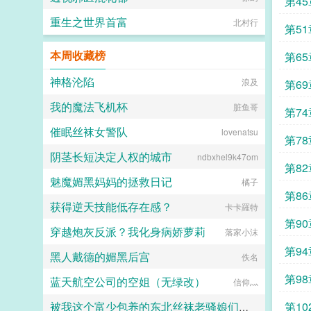
第4
重生之世界首富
北村行
第5
本周收藏榜
第6
神格沦陷
浪及
第6
我的魔法飞机杯
脏鱼哥
第7
催眠丝袜女警队
lovenatsu
第7
阴茎长短决定人权的城市
ndbxhel9k47om
第8
魅魔媚黑妈妈的拯救日记
橘子
第8
获得逆天技能低存在感？
卡卡羅特
第9
穿越炮灰反派？我化身病娇萝莉
落家小沫
店
第9
黑人戴德的媚黑后宫
佚名
第9
蓝天航空公司的空姐（无绿改）
信仰灬
第1
被我这个富少包养的东北丝袜老骚娘们（无绿改）