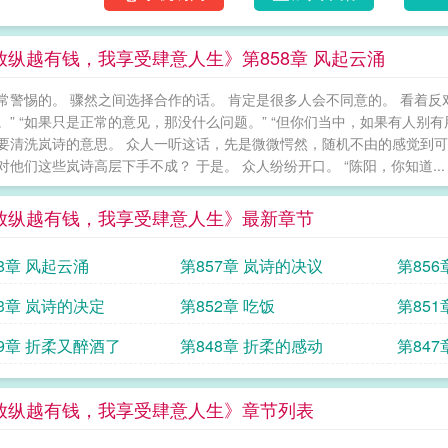
放纵越有钱，我享受肆意人生》第858章 风起云涌
常警惕的。 骤然之间选择合作的话。 肯定是很多人会不同意的。 看着反对
。” “如果只是正常的意见，那没什么问题。” “但你们当中，如果有人别有
要清洗岚诗的意思。 众人一听这话，先是微微愕然，随机不由的感觉到可
对他们这些岚诗高层下手不成？ 于是。 众人纷纷开口。 “陈阳，你知道...
放纵越有钱，我享受肆意人生》最新章节
58章 风起云涌
第857章 岚诗的决议
第85
53章 岚诗的决定
第852章 吃饭
第85
49章 折柔又醉酒了
第848章 折柔的感动
第847
放纵越有钱，我享受肆意人生》章节列表