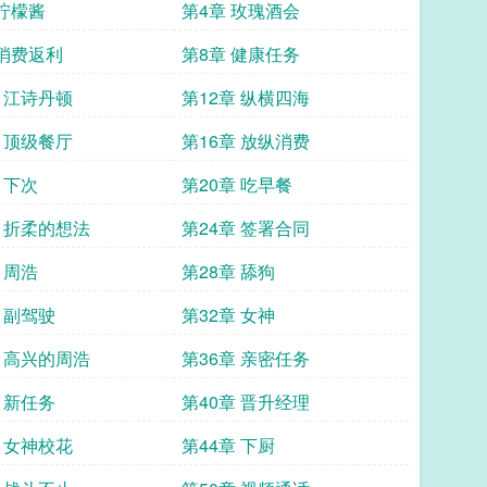
 柠檬酱
第4章 玫瑰酒会
 消费返利
第8章 健康任务
章 江诗丹顿
第12章 纵横四海
章 顶级餐厅
第16章 放纵消费
 下次
第20章 吃早餐
章 折柔的想法
第24章 签署合同
 周浩
第28章 舔狗
 副驾驶
第32章 女神
章 高兴的周浩
第36章 亲密任务
 新任务
第40章 晋升经理
章 女神校花
第44章 下厨