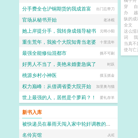
橘子
穿
分手费全仓沪铜期货的我成首富
出门忘带刀
办
越
纵的
官场从秘书开始
老冰棍
全文
她上岸提分手，我转身成领导秘书
这么懦
元明小阳
词
我
重生荒年，我捡个大院知青当老婆
十里流年
当真不
使与亡
最强全能修仙混都市
挑不可剔
好男人不当了，美艳未婚妻急疯了
时跃
桃源乡村小神医
摸玉抓金
权力巅峰：从借调省委大院开始
加里奥与猫
世上最强的人，居然是个萝莉？！
爱礼存羊
新书入库
被快递员在暴雨天闯入家中轮奸调教的高冷绝美母亲
名伶宾馆
张小凡
JUE