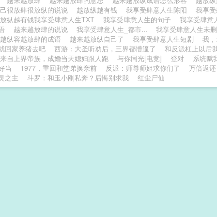
舟
越来越放肆
越来越放肆的意思
越来越放纵成语怎么形容
越放纵
自己很放肆很放纵的说说
越放纵越有钱
我享受肆意人生陈阳
我享
放纵越有钱我享受肆意人生TXT
我享受肆意人生的句子
我享受肆意
成语
越来越放肆的说说
我享受肆意人生_都市...
我享受肆意人生未
越纵容越放肆的成语
越来越放纵自己了
我享受肆意人生短剧
我，
就回家养猪去吧
西游：大圣听劝后，三界都懵逼了
和反派杠上以后我
来自上界帝族，成婚当天媳妇跟人跑
与你同光[电竞]
登对
系统赋
好当
1977，重回和堂弟换亲前
反派：师尊师姐求你们了
万倍返还
灵之主
斗罗：和玉小刚私奔？后悔别求我
红尘尸仙