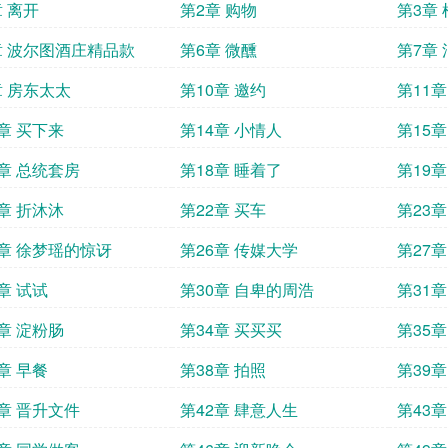
章 离开
第2章 购物
第3章
章 波尔图酒庄精品款
第6章 微醺
第7章
章 房东太太
第10章 邀约
第11
3章 买下来
第14章 小情人
第15
7章 总统套房
第18章 睡着了
第19章
1章 折沐沐
第22章 买车
第23
5章 徐梦瑶的惊讶
第26章 传媒大学
第27章
章 试试
第30章 自卑的周浩
第31章
3章 淀粉肠
第34章 买买买
第35
章 早餐
第38章 拍照
第39章
1章 晋升文件
第42章 肆意人生
第43