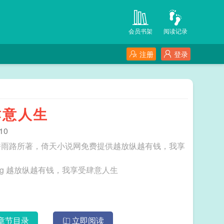
会员书架
阅读记录
注册
登录
肆意人生
10
桥雨路所著，倚天小说网免费提供越放纵越有钱，我享
三秒记住本站：倚天小说网 网址：www.ytxs.org 越放纵越有钱，我享受肆意人生
章节目录
立即阅读