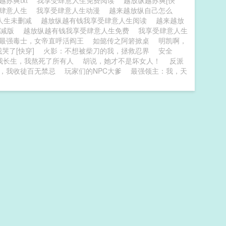
越苏爽txt
我享受肆意人生免费阅读
越放纵越苏爽[快
受肆意人生
我享受肆意人生动漫
越来越放纵自己怎么
人生未删减
越放纵越有钱我享受肆意人生阅读
越来越放
删减版
越放纵越有钱我享受肆意人生免费
我享受肆意人生
最强毒士，女帝直呼活阎王
如懿传之阿箬掀桌
明凯啊，
哭了[快穿]
火影：不想被柴刀的我，拯救忍界
安全
我长生，我熬死了所有人
胡说，她才不是坏女人！
反派
，我收徒百无禁忌
玩家们的NPC大爹
最强领主：我，天