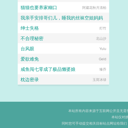
猫猫也要养家糊口
阿葳花秋月清柏
我亲手安排哥们儿，睡我的丝袜空姐妈妈
绅士失格
hhkdesu
灯竹
不合理秘密
北山沙
台风眼
Yulu
爱欲难免
Geld
咸鱼闯七零成了极品懒婆娘
臻乔
枕边密录
玉荷冰绿
本站所有内容来源于互联网公开且无需登录
本站仅对
同时您可手动提交相关目标站点网址给我们