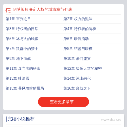
阴茎长短决定人权的城市
章节列表
第1章 审判之日
第2章 权力的滋味
第3章 特权者的日常
第4章 特权者的阶梯
第5章 冰与火的试炼
第6章 暗流涌动
第7章 狼群中的猎手
第8章 结盟与暗棋
第9章 地下血战
第10章 豪门盛宴
第11章 废弃者的秘密
第12章 极乐天堂的秘密
第13章 叶清雪
第14章 冰山融化
第15章 暴风雨前的棋局
第16章 废墟之下
查看更多章节...
完结小说推荐
www.ytxs.org