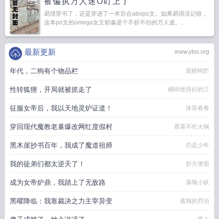
被偏执万人迷O盯上了
易璟穿书了，还是穿进了一本百合abopo文。如果易璟没记错，
这本po文的omega女主郁淼是个不折不扣的万人迷。...
最新更新
www.ytxs.org
年代，二狗有个物品栏
观棋柯烂
性转狐狸，开局就被抓走了
瞬间觉得好的江
征服女帝后，我以天地灵炉证道！
抹茶春卷
穿回现代魔教老巢爆改网红度假村
香菜不吃火锅
黑木崖抄书百年，我成了魔道祖师
仍是少年
我的徒弟们都太逆天了！
炒方便面
成为女帝炉鼎，我踏上了无敌路
落魄小妖
黑曜降临：我靠裁决之力主宰异变
孤独的乔治