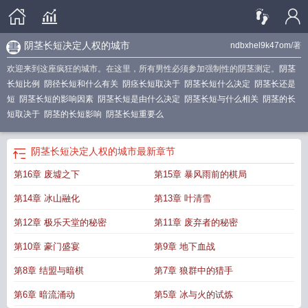
阴茎长短决定人权的城市
ndbxhel9k47om
/著
欢迎来到这座疯狂的城市。在这里，所有男性必须参加强制性的阴茎测定。
阴茎
长短比例
阴径长短和什么有关
阴痉长短取决于
阴茎长短什么决定
阴茎长还是
短
阴茎长短的影响因素
阴茎长短是由什么决定
阴茎长短与什么相关
阴茎的长
短取决于
阴茎的长短影响
阴茎长短重要么
阴茎长短决定人权的城市
最新章节
第16章 废墟之下
第15章 暴风雨前的棋局
第14章 冰山融化
第13章 叶清雪
第12章 极乐天堂的秘密
第11章 废弃者的秘密
第10章 豪门盛宴
第9章 地下血战
第8章 结盟与暗棋
第7章 狼群中的猎手
第6章 暗流涌动
第5章 冰与火的试炼