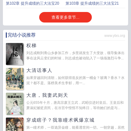
第102章 提升成绩的三大法宝20
第103章 提升成绩的三大法宝21
查看更多章节...
完结小说推荐
www.ytxs.org
权梯
刘志成刚到青山乡参加工作，乡里就发生了大变故，领导集体出
事在这风云变幻的时候，刘志成也被动陷入了一场场激烈斗争...
大清话事人
如果穿越回到清朝，如何获得造反的第一桶金？玻璃？香水？水
泥？都不是。落榜美术生李郁，用一...
大唐，我妻武则天
公元655年十月，唐高宗废王立武，武昭仪进封皇后。王皇后和
萧淑妃被贬庶民，在冷宫中惶惶不知终日，等待她们的是与...
穿成瞎子？我靠瞳术飒爆京城
第一瞳术师，一双诡异金瞳，能看透世间一切。一朝穿越，居然