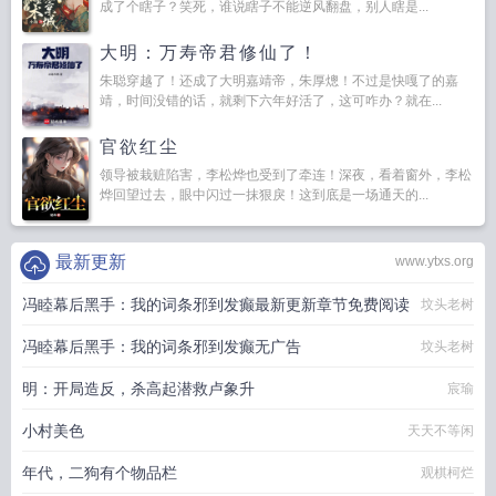
成了个瞎子？笑死，谁说瞎子不能逆风翻盘，别人瞎是...
大明：万寿帝君修仙了！
朱聪穿越了！还成了大明嘉靖帝，朱厚熜！不过是快嘎了的嘉
靖，时间没错的话，就剩下六年好活了，这可咋办？就在...
官欲红尘
领导被栽赃陷害，李松烨也受到了牵连！深夜，看着窗外，李松
烨回望过去，眼中闪过一抹狠戾！这到底是一场通天的...
最新更新
www.ytxs.org
冯睦幕后黑手：我的词条邪到发癫最新更新章节免费阅读
坟头老树
冯睦幕后黑手：我的词条邪到发癫无广告
坟头老树
明：开局造反，杀高起潜救卢象升
宸瑜
小村美色
天天不等闲
年代，二狗有个物品栏
观棋柯烂