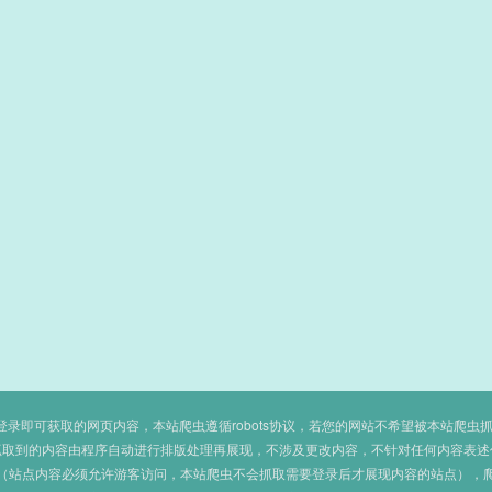
即可获取的网页内容，本站爬虫遵循robots协议，若您的网站不希望被本站爬虫抓取，可
抓取到的内容由程序自动进行排版处理再展现，不涉及更改内容，不针对任何内容表述
（站点内容必须允许游客访问，本站爬虫不会抓取需要登录后才展现内容的站点），