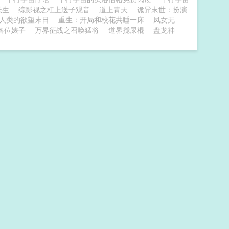
长生
综影视之杠上送子观音
道上青天
诡异末世：扮演
人类的欲望末日
重生：开局和校花共睡一床
凤女无
各位婊子
万界征战之召唤猛将
道界搅屎棍
盘龙神