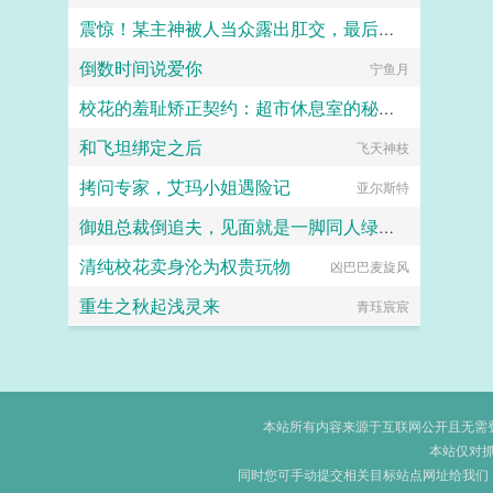
震惊！某主神被人当众露出肛交，最后精神崩溃！
倒数时间说爱你
风和纱
宁鱼月
校花的羞耻矫正契约：超市休息室的秘密管教
和飞坦绑定之后
猫舍管理员
飞天神枝
拷问专家，艾玛小姐遇险记
亚尔斯特
御姐总裁倒追夫，见面就是一脚同人绿帽短篇之李涛的幻想
清纯校花卖身沦为权贵玩物
凶巴巴麦旋风
giotto0086
重生之秋起浅灵来
青珏宸宸
本站所有内容来源于互联网公开且无需登录
本站仅对
同时您可手动提交相关目标站点网址给我们