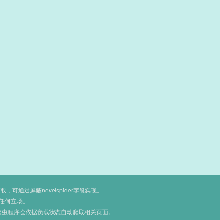
通过屏蔽novelspider字段实现。
任何立场。
爬虫程序会依据负载状态自动爬取相关页面。