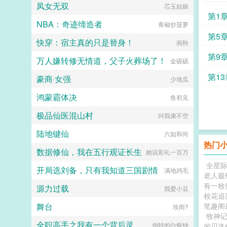
凤女无双
芯玉姑娘
第1
NBA：奇迹缔造者
青椒炒菠萝
第5
快穿：宿主真的只是替身！
画秋
第9
万人嫌转修无情道，父子火葬场了！
金砚砚
第13
豪商·女强
少地瓜
鸿蒙霸体决
鱼初见
极品仙医混山村
叫我康不空
陆地键仙
六如和尚
热门
数据修仙，我在五行观证长生
她说彩礼一百万
全星
开局选刘备，只有我知道三国剧情
满地鸡毛
老人最
有一枚
源力过载
我爱小豆
校花追
舞台
笔趣阁
玫雨?
牧神
全职高手之我有一个背后灵
倒转的白银钟
的贝洛