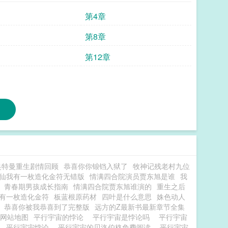
第4章
第8章
第12章
奥特曼重生剧情回顾
恭喜你你锒铛入狱了
牧神记残老村九位
仙我有一枚造化金符无错版
情满四合院演员贾东旭是谁
我
青春期男孩成长指南
情满四合院贾东旭谁演的
重生之后
有一枚造化金符
板蓝根原药材
四叶是什么意思
姝色动人
恭喜你被我恭喜到了完整版
远方的Z最新书最新章节全集
网站地图
平行宇宙的悖论
平行宇宙是悖论吗
平行宇宙
娜
平行宇宙悖论
平行宇宙的贝洛伯格免费阅读
平行宇宙