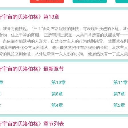
行宇宙的贝洛伯格》第13章
，准备将他扶起。 “汪？”面对布洛妮娅的搀扶，穹表现出强烈的不适，
食物，住上干净的窝棚。 正所谓用进废退，人类日常所需的技能被穹一一
一条依靠本能活动的人形犬，自然会对主人的行为感到诧异。 然而就在
突如其来的变化令穹无所适从，他只能紧紧抱住布洛妮娅的长靴，哀求主人
旁的佩拉立刻会意，从外边牵来一头人形的小狗。 他居然没有一丁点人类的
行宇宙的贝洛伯格》最新章节
章
第12章
第11章
章
第8章
第7章
章
第4章
第3章
行宇宙的贝洛伯格》章节列表