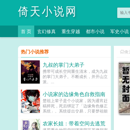
倚天小说网
首 页
玄幻修真
重生穿越
都市小说
军史小说
热门小说推荐
倚
九叔的掌门大弟子
携带可成长空间重生清末，成为九叔
的掌门大弟子。不断成长，并开山立
派。...
小说家的边缘角色自救指南
楚祖上辈子是个小说家，因为通宵赶
稿猝死，死后绑定了「边缘角色修正
系统」。系统提出交易，只要楚祖能
扮演并修正那些被读者讨厌的边缘角
色，他就能重获新生。楚祖改人设是
农家长姐：带着空间去逃荒
吧？老擅长了！第一本读者A你可以
逃荒重生种田空间团宠萌宝基建甜宠