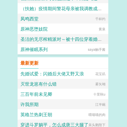
（扶她）疫情期间警花母亲被我调教成三洞全开的肉便器母狗
人头木321
凤鸣西堂
霜染official
千杯灼
原神恶堕妓院
黄泉
圣洁的无尽榨精派对～被十四位穿着婚纱的舰娘新娘们在教堂内献上身体的集体婚礼～
原神催眠系列
saya触手酱
火锅气候
最新更新
先婚试爱：闪婚后大佬又野又浪
花宝叽
灭世龙崽有什么错
雾矢翊
三百年前未见卿
十里秋u
许我所期
江半碗
英格兰热刺王朝
喂喵喵的肉
穿进斗罗躺平，怎么成唐三大腿了
呆头鹅陛下