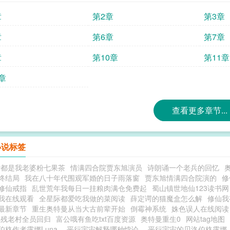
章
第2章
第3章
章
第6章
第7章
章
第10章
第11章
章
查看更多章节...
小说标签
际都是我老婆粉七果茶
情满四合院贾东旭演员
诗朗诵一个老兵的回忆
终结局
我在八十年代围观军婚的日子雨落窗
贾东旭情满四合院演的
修
修仙戒指
乱世荒年我每日一挂粮肉满仓免费起
蜀山镇世地仙123读书网
我在线观看
全星际都爱吃我做的菜阅读
薛定谔的猫魔盒怎么解
修仙我
最新章节
重生奥特曼从当大古前辈开始
倒霉神系统
姝色误人在线阅读
记残老村全员回归
富公哦有鱼吃txt百度资源
奥特曼重生0
网站tag地图
伯格作者露娜Luna
平行宇宙解释哪种悖论
平行宇宙的贝洛伯格露