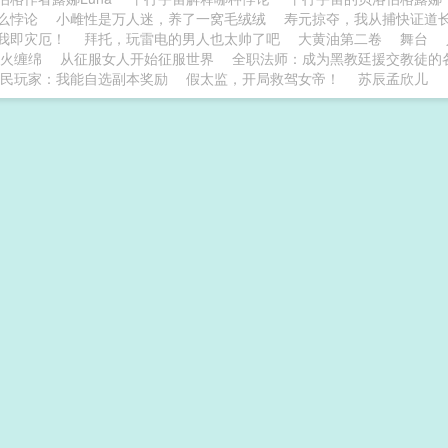
么悖论
小雌性是万人迷，养了一窝毛绒绒
寿元掠夺，我从捕快证道
我即灾厄！
拜托，玩雷电的男人也太帅了吧
大黄油第二卷
舞台
火缠绵
从征服女人开始征服世界
全职法师：成为黑教廷援交教徒的
民玩家：我能自选副本奖励
假太监，开局救驾女帝！
苏辰孟欣儿