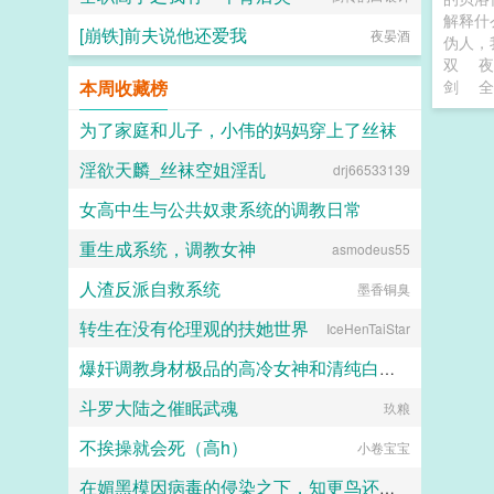
解释什
[崩铁]前夫说他还爱我
夜晏酒
伪人，
双
夜
本周收藏榜
剑
全
为了家庭和儿子，小伟的妈妈穿上了丝袜
淫欲天麟_丝袜空姐淫乱
drj66533139
daokee
女高中生与公共奴隶系统的调教日常
重生成系统，调教女神
asmodeus55
喵不可言
人渣反派自救系统
墨香铜臭
转生在没有伦理观的扶她世界
IceHenTaiStar
爆奸调教身材极品的高冷女神和清纯白袜甜妹留学生，射满她们的鞋柜里的高跟鞋和小皮鞋
斗罗大陆之催眠武魂
玖粮
ni1l
不挨操就会死（高h）
小卷宝宝
在媚黑模因病毒的侵染之下，知更鸟还是恶堕成了黑爹的媚黑母猪