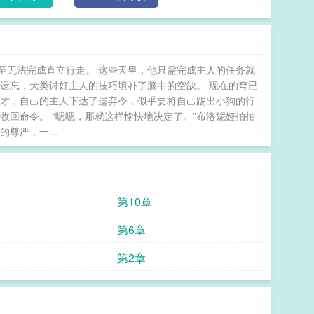
甚至无法完成直立行走。 这些天里，他只需完成主人的任务就
遗忘，犬类讨好主人的技巧填补了脑中的空缺。 现在的穹已
刚才，自己的主人下达了遗弃令，似乎要将自己踢出小狗的行
收回命令。 “嗯嗯，那就这样愉快地决定了。”布洛妮娅拍拍
尊严，一...
第10章
第6章
第2章