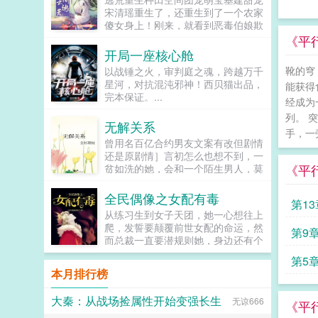
让反派降智，但你最好不要做梦觉得
宋清瑶重生了，还重生到了一个农家
读者也会降智，很难懂吗？还是读者
傻女身上！刚来，就看到恶毒伯娘欺
A靠靠靠！早说是大佬的局中局中局
负临产的母亲！可恶，不能忍，拼
《平
啊！！祖爹！对不起！是我说话太大
了。刚解决了，就遇...
开局一座核心舱
声了！！第二本读者B狗塑适可而
止，就算你重复强调五百次他是可爱
靴的穹
以战锤之火，审判庭之魂，跨越万千
狗狗，但我只看到了一只舔狗，还是
星河，对抗混沌邪神！西贝猫出品，
能获得
不会汪汪叫的那种。还是读者B起猛
完本保证。...
经成为
了，看到无敌阳光开朗大狗狗了，哪
列。 
里能领养，阿祖！我也要养阿祖！！
无解关系
第三本读者C作者生活这么不如意，
手，一
曾用名百亿合约男友文案有改但剧情
一定要搞这么五毒俱全的角色？写不
还是原剧情］言初怎么也想不到，一
出来东西找个班上吧。还是读者
《平
贫如洗的她，会和一个陌生男人，莫
CMD，祖神，我可真该死啊！第四
名其妙地绑定了一场为期365天的财
本第五本第六本楚祖怎么样，虽然演
富交换。说白了就是他的钱进了她账
的一般，但我改得还行吧？系统你知
全民偶像之女配有毒
第13
户，她的钱进了他账户还转！不！
道什么叫边缘角色吗？人气大爆角色
从练习生到女子天团，她一心想往上
回！去！好消息对方是陆洺执，陆氏
算什么边缘角色啊！！！TIPS12100
爬，发誓要颠覆前世女配的命运，然
第9
集团太子爷，多金，年轻，人还帅。
存稿箱吐章节，偶尔抽空改错字2警
而总裁一直要潜规则她，身边还有个
坏消息这人脾气差，控制欲强，还打
惕祖哥感情牌，他是个狠人3wb短不
未来影视歌巨星在作妖！！！...
算趁机和她来场合约恋爱。...
拉揪，随机掉落祖哥CG4论坛都会标
第5
本月排行榜
注发言时间，精确到秒，有用5是想
简单尝试各种题材的产物，专栏预收
有各个题材，收收菜呗w...
大秦：从战场捡属性开始变强长生
无谅666
《平