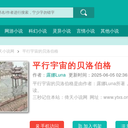
网游小说
科幻小说
灵异小说
言情小说
其他小说
天小说网
>
平行宇宙的贝洛伯格
平行宇宙的贝洛伯格
作者：
露娜Luna
更新时间：2025-06-05 02:36
平行宇宙的贝洛伯格是由作者：露娜Luna所
读。
手机访问
加入书架