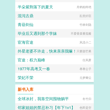
半朵紫荆落下的夏天
舟鹤柏终绝
混沌古鼎
乱世奸臣
青葫剑仙
竹林剑隐
毕业后又遇到那个学妹
不爱香菜番茄酱
宦海官途
风流小二
外星老婆不许走，快来亲亲我嘛！
只要甜芒果
官途：权力巅峰
任风萧
1977年高考又一春
孝孝公子
荣妃不荣
元梦卿尘
新书入库
全球冰封，我靠空间囤物躺平
冬竹归
邻家姐姐的禁忌补习【年下1v1】
色即是空