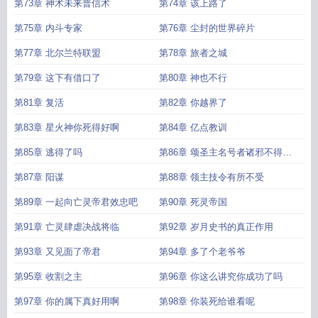
第73章 神术未来普信术
第74章 该上路了
第75章 内斗专家
第76章 尘封的世界碎片
第77章 北尔兰特联盟
第78章 旅者之城
第79章 这下有借口了
第80章 神也不行
第81章 复活
第82章 你越界了
第83章 星火神你死得好啊
第84章 亿点教训
第85章 逃得了吗
第86章 颂圣主名号者诸邪不得近
身
第87章 阳谋
第88章 领主技令有所不受
第89章 一起向亡灵帝君效忠吧
第90章 死灵帝国
第91章 亡灵肆虐决战将临
第92章 岁月史书的真正作用
第93章 又见面了帝君
第94章 多了个老爷爷
第95章 收割之主
第96章 你这么讲究你成功了吗
第97章 你的属下真好用啊
第98章 你装死给谁看呢