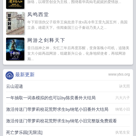
脉络，以艰苦创业为主线，围绕着华高灿毛妮妮的爱情故...
凤鸣西堂
年下双强伪父子双帝王疯批质子攻x高冷帝王受九国五州，燕国
立鼎，雄霸天下。传闻秦国三公子秦诏乃美人之...
网游之剑释天下
昔日战神之神，失忆三年后再度苏醒，变身落魄小司机，追随美
女大小姐再战网游，组建新兴公会，化身地狱使者，再续网游
巅...
最新更新
www.ytxs.org
云山迢递
诀无照
一年抽取一词条模拟的也可以by陈奕番外大结局
六大六子
激活传送门带萝莉校花荒野求生by纳笔小旧番外大结局
纳笔小旧
激活传送门带萝莉校花荒野求生by纳笔小旧完整版免费观看
死亡梦乐园[无限流]
纳笔小旧
执笔生安