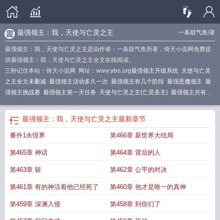
最强领主：我，天使与亡灵之主
一条鼓气鱼
/著
最强领主：我，天使与亡灵之主是由作者：一条鼓气鱼所著，倚天小说网免费提
供最强领主：我，天使与亡灵之主全文在线阅读。
三秒记住本站：倚天小说网 网址：www.ytxs.org
最强领主升级系统
天使与亡灵
之主全文未删减
最强领主活动多久一次
最强领主有几个阶段
最强恶魔领主
最
强领主挑战赛
最强领主第一天任务
天使与亡灵之主(亡灵圣主)
最强领主共有几
个活动阶段
最强领主我能无限刷新
最强亡灵领主系统
史上最强的领主
最强领
主
最强领主活动顺序
最强领主系统
天使与亡灵之主漫画
天使与亡灵之主免费
最强领主：我，天使与亡灵之主
最新章节
阅读
我是最强领主
最强领主我天使与亡灵之主
最强领主活动
最强领主第一
番外1永恆界
第466章 新世界大结局
期
最强领主六个阶段
最强领主系统笔趣阁
最强领主活动攻略
最强亡灵主宰
最
强领主系统百度百科
最领主
最强领主任务顺序
最强领主第三期详解
最强领主
第465章 神话
第464章 背后的人
挑战赛攻略
最强领主多久一次
天使与亡灵之主TXT
sfo最强领主
最强领主我
天
使与亡灵之主
最强领主第一集
最强领主系统免费阅读
最强领袖
最强领主活动
第463章 斩
第462章 公平的对决
怎么做
最强领主117
最领主txt
最强领主攻略
最强领主从割韭菜开始
最强领主
第461章 有的神活着他已经死了
第460章 他才是唯一的真神
发展之路
最强领主猎杀之路
最强领主任务
最强领主我天使与亡灵之主动漫
第459章 深渊入侵
第458章 到你们了