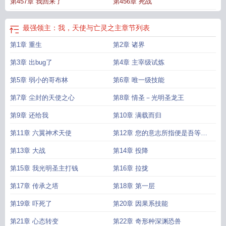
第457章 我回来了
第456章 死战
最强领主：我，天使与亡灵之主
章节列表
第1章 重生
第2章 诸界
第3章 出bug了
第4章 主宰级试炼
第5章 弱小的哥布林
第6章 唯一级技能
第7章 尘封的天使之心
第8章 情圣－光明圣龙王
第9章 还给我
第10章 满载而归
第11章 六翼神术天使
第12章 您的意志所指便是吾等长
剑所向
第13章 大战
第14章 投降
第15章 我光明圣主打钱
第16章 拉拢
第17章 传承之塔
第18章 第一层
第19章 吓死了
第20章 因果系技能
第21章 心态转变
第22章 奇形种深渊恐兽