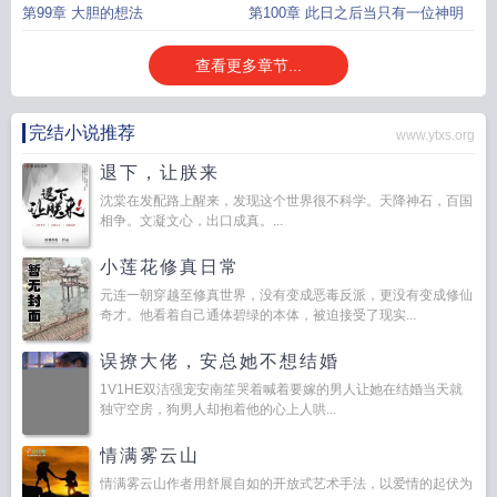
第99章 大胆的想法
第100章 此日之后当只有一位神明
查看更多章节...
完结小说推荐
www.ytxs.org
退下，让朕来
沈棠在发配路上醒来，发现这个世界很不科学。天降神石，百国
相争。文凝文心，出口成真。...
小莲花修真日常
元连一朝穿越至修真世界，没有变成恶毒反派，更没有变成修仙
奇才。他看着自己通体碧绿的本体，被迫接受了现实...
误撩大佬，安总她不想结婚
1V1HE双洁强宠安南笙哭着喊着要嫁的男人让她在结婚当天就
独守空房，狗男人却抱着他的心上人哄...
情满雾云山
情满雾云山作者用舒展自如的开放式艺术手法，以爱情的起伏为