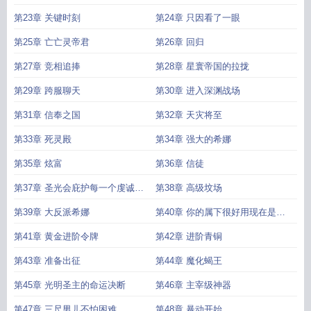
第23章 关键时刻
第24章 只因看了一眼
第25章 亡亡灵帝君
第26章 回归
第27章 竞相追捧
第28章 星寰帝国的拉拢
第29章 跨服聊天
第30章 进入深渊战场
第31章 信奉之国
第32章 天灾将至
第33章 死灵殿
第34章 强大的希娜
第35章 炫富
第36章 信徒
第37章 圣光会庇护每一个虔诚的
第38章 高级坟场
信徒
第39章 大反派希娜
第40章 你的属下很好用现在是我
的了
第41章 黄金进阶令牌
第42章 进阶青铜
第43章 准备出征
第44章 魔化蝎王
第45章 光明圣主的命运决断
第46章 主宰级神器
第47章 三尺男儿不怕困难
第48章 暴动开始