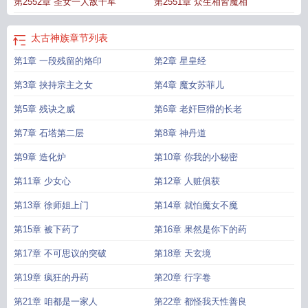
第2552章 圣女一人敌千军
第2551章 众生相皆魔相
古至尊
太古神王百科百科
太古一族
太古神族完整版
太古神族全文免费阅读
太
古神族百度百科
狱帝
太古神族莫阳正版全文免费阅读
太古神族莫阳不更新
吗
太古神族免费阅读
太古神族更新慢的原因
太古神上
太古神族莫阳最新章节
太古神族
章节列表
免费阅读
第1章 一段残留的烙印
第2章 星皇经
第3章 挟持宗主之女
第4章 魔女苏菲儿
第5章 残诀之威
第6章 老奸巨猾的长老
第7章 石塔第二层
第8章 神丹道
第9章 造化炉
第10章 你我的小秘密
第11章 少女心
第12章 人赃俱获
第13章 徐师姐上门
第14章 就怕魔女不魔
第15章 被下药了
第16章 果然是你下的药
第17章 不可思议的突破
第18章 天玄境
第19章 疯狂的丹药
第20章 行字卷
第21章 咱都是一家人
第22章 都怪我天性善良