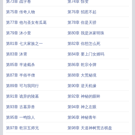
第73章 战字卷
第74章 惊变
第75章 传奇人物
第76章 招惹不起
第77章 他与圣女有瓜葛
第78章 你是天骄
第79章 沐小萱
第80章 我是沐家明珠
第81章 七大家族之一
第82章 你想怎么死
第83章 沐霄
第84章 要上门女婿吗
第85章 半途截杀
第86章 乾宗令牌
第87章 半俗半僧
第88章 大荒秘境
第89章 可与我同行
第90章 逆天机缘
第91章 诡异的陵墓
第92章 神秘的眼眸
第93章 古墓异兽
第94章 神之左眼
第95章 一鸣惊人
第96章 神秘青年
第97章 乾宗五师兄
第98章 天道神树荒古棋盘