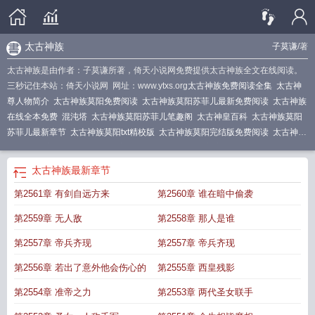
太古神族
子莫谦
/著
太古神族是由作者：子莫谦所著，倚天小说网免费提供太古神族全文在线阅读。
三秒记住本站：倚天小说网 网址：www.ytxs.org
太古神族免费阅读全集
太古神
尊人物简介
太古神族莫阳免费阅读
太古神族莫阳苏菲儿最新免费阅读
太古神族
在线全本免费
混沌塔
太古神族莫阳苏菲儿笔趣阁
太古神皇百科
太古神族莫阳
苏菲儿最新章节
太古神族莫阳txt精校版
太古神族莫阳完结版免费阅读
太古神
帝
太古神座
太古神族莫阳百度百科
太古神族莫阳最新章节免费阅读九五至九五
至尊
太古神族莫阳苏菲儿
太古神尊!
太古神族最新章节免费阅读
太古神族全文
太古神族
最新章节
阅读
太古神族TXT
大主宰太古神族
太古神族最新章节更新了什么
太古神主 百
第2561章 有剑自远方来
第2560章 谁在暗中偷袭
度百科
太古神域
太古神族女主
太古神族女主角有几个
太古神族莫阳
太古神族
莫阳全文免费阅读
太古神魔百度百科
太古神族莫阳全本免费阅读
太古神帝百科
第2559章 无人敌
第2558章 那人是谁
百度
太古神族为什么不更新
太古神族 子莫谦
太古神族漫画
太古神族TXT全
本
莫阳太古神族
太古神有哪些
太古神族莫阳羽瑶最新章节
太古神族莫阳无弹
第2557章 帝兵齐现
第2557章 帝兵齐现
窗全文免费阅读
太古神族烂尾了吗
太古神族百科
太古神族莫阳苏菲儿免费阅
第2556章 若出了意外他会伤心的
第2555章 西皇残影
读
太古神族境界划分详细
太古神族莫阳苏菲儿最新更新
太古神术
太古神族百
度百科子莫谦
太古神族和洛神族
太古神族境界划分
太古神尊简介
太古神族墨
第2554章 准帝之力
第2553章 两代圣女联手
阳全文免费阅读
太古神族为什么一年了都不更新
太古神族最新章节列表免费
太