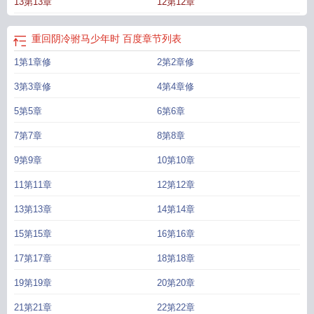
13第13章
12第12章
洁，男主两世暗恋;4、架空勿考究。-——————————————接档预收文
《驯病娇》钓系美人x病娇王爷，1v1，he】我叫沈绫。我的嫡长闺是个爆火网文
作家。因为麻将桌上被我天胡，她连夜敲键盘，以我为原型在她的连载小说里码
重回阴冷驸马少年时 百度
章节列表
了个花瓶女配，一个卑微的男主舔狗。可我是病娇反派的毒唯啊！-一觉醒来，沈
1第1章修
2第2章修
绫穿书了。穿书第一晚，她就被男主送到她的正主病娇反派谢泠渊床上……沈绫
咽了咽口水，还有这种好事？还是闺蜜懂她，她可觊觎谢泠渊很久了。tip:1.男女
3第3章修
4第4章修
双洁，甜虐；2.含死遁情节，但he；
重回阴冷驸马少年时百度
重回阴冷驸马少年
时雾里等风
5第5章
重回阴冷驸马少年时免费阅读
6第6章
重回阴冷驸马少年时TXT免费阅读
重
回阴冷驸马少年时 雾里等风
重回阴冷驸马少年时萧宁
重回阴冷驸马少年时 百
7第7章
8第8章
度
重回阴冷驸马少年时完结了吗
重回阴冷驸马少年时番外资源
重回阴冷驸马少
年时资源链接
重回阴冷驸马少年时百度盘
重回驸马黑化前
重回阴冷驸马少年时
9第9章
10第10章
全文
重回阴冷驸马少年时by雾里等风百度
重生阴冷驸马少年时
重回阴冷驸马少
11第11章
12第12章
年时 番外
重回阴冷驸马少年时TXT番外
重回阴冷驸马少年时原名
重回阴冷驸马
少年时全文免费阅读
13第13章
14第14章
15第15章
16第16章
17第17章
18第18章
19第19章
20第20章
21第21章
22第22章