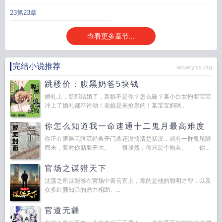
23第23章
查看更多章节...
完结小说推荐
www.ytxs.org
跳楼价：腹黑奶爸5块钱
婚礼上，新郎结婚了，新娘不是你？怎么破？某小白女抱着宝宝
冲上了婚礼都不许动！老娘是来抢亲的！某宝宝妈咪...
你怎么知道我一命速通十二鬼月最高难度
你正在遭遇无限流经典开门杀还没搞清楚状况，就有一群鬼尾随
而来，要对你贴脸开大。 很显然，你只是个炮灰。 你...
官场之谋猎天下
沈荡之所以能够在官场中青云直上，靠的是他的聪明才智，以及
众多红颜知己的鼎力相助。...
官道无疆