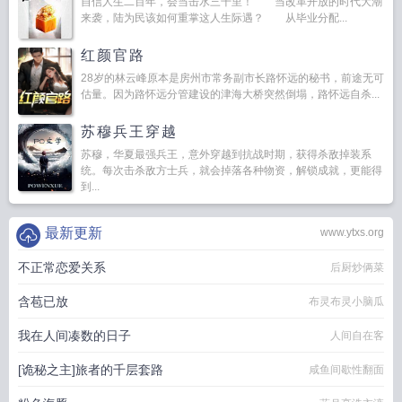
自信人生二百年，会当击水三千里！ 当改革开放的时代大潮
来袭，陆为民该如何重掌这人生际遇？ 从毕业分配...
红颜官路
28岁的林云峰原本是房州市常务副市长路怀远的秘书，前途无可
估量。因为路怀远分管建设的津海大桥突然倒塌，路怀远自杀...
苏穆兵王穿越
苏穆，华夏最强兵王，意外穿越到抗战时期，获得杀敌掉装系
统。每次击杀敌方士兵，就会掉落各种物资，解锁成就，更能得
到...
最新更新
www.ytxs.org
不正常恋爱关系
后厨炒俩菜
含苞已放
布灵布灵小脑瓜
我在人间凑数的日子
人间自在客
[诡秘之主]旅者的千层套路
咸鱼间歇性翻面