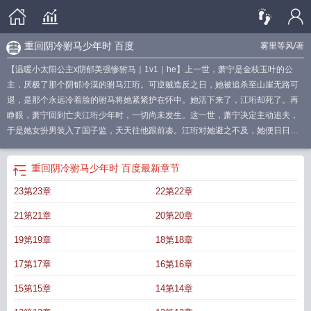
重回阴冷驸马少年时 百度
雾里等风
/著
【温暖小太阳公主x阴郁美强惨驸马｜1v1｜he】上一世，萧宁是金枝玉叶的公
主，厌极了那个阴郁冷漠的驸马江珩。可逆贼造反之日，她被追杀至山崖无路可
退，是那个永远冷着脸的驸马将她紧紧护在怀中。她活下来了，江珩却死了。再
睁眼，萧宁回到亡夫江珩少年时，一切尚未发生。这一世，萧宁决定主动追夫，
于是她女扮男装入了国子监，天天往他跟前凑。江珩对她避之不及，她便日日去
堵他下学的路；他沉默抗拒，她便偏要在他面前笑得张扬。再度遭遇刺杀，萧宁
想也没想扑倒了他。利刃划破她的手臂，江珩冷漠的眸中第一次出现了慌张。“为
重回阴冷驸马少年时 百度
最新章节
什么？”他哑声问。萧宁疼得吸气，却弯起眼睛：“因为你值得啊。”后来，整个上
23第23章
22第22章
京都在看昭阳公主的笑话。笑她鬼迷心窍，不嫁权贵，却将一个寒门监生捧在手
心。可等到科举放榜，江珩高中状元，平步青云叱咤官场，那些人笑不出来了。
21第21章
20第20章
直到皇帝有意为萧宁赐婚，驸马不是江珩。那一贯清冷自持的权臣居然胆敢将她
绑进他的府邸，不许她离开。“你疯了？！”她又羞又怒。江珩轻轻摩挲着她的唇，
19第19章
18第18章
哑声道：“皎皎，不许嫁给别人。”-江珩觉得自己大抵是疯了。居然敢肖想金枝玉
17第17章
16第16章
叶的公主殿下。可她像一束光，那么肆无忌惮地照进他的世界。他就是渴求她。
他就是想要她。只要她冲他笑，他就心甘情愿把什么都给她，哪怕是命。-tip:1、
15第15章
14第14章
古言甜文，无雌竞，微权谋防甜齁；2、女主重生，男主无前世记忆;3、两世双