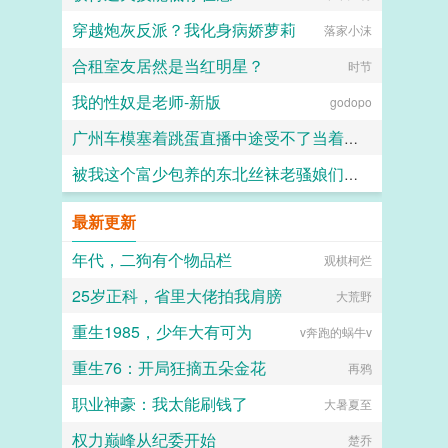
穿越炮灰反派？我化身病娇萝莉
落家小沫
合租室友居然是当红明星？
时节
我的性奴是老师-新版
godopo
广州车模塞着跳蛋直播中途受不了当着镜头前让顾客插了进去
被我这个富少包养的东北丝袜老骚娘们（无绿改）
二十三
超能逗士
最新更新
年代，二狗有个物品栏
观棋柯烂
25岁正科，省里大佬拍我肩膀
大荒野
重生1985，少年大有可为
v奔跑的蜗牛v
重生76：开局狂摘五朵金花
再鸦
职业神豪：我太能刷钱了
大暑夏至
权力巅峰从纪委开始
楚乔