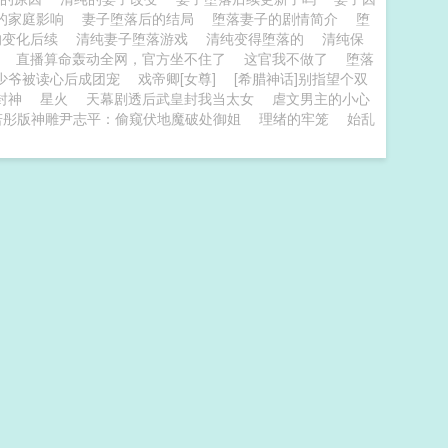
的家庭影响
妻子堕落后的结局
堕落妻子的剧情简介
堕
的变化后续
清纯妻子堕落游戏
清纯变得堕落的
清纯保
晴
直播算命轰动全网，官方坐不住了
这官我不做了
堕落
少爷被读心后成团宠
戏帝卿[女尊]
[希腊神话]别指望个双
封神
星火
天幕剧透后武皇封我当太女
虐文男主的小心
若彤版神雕尹志平：偷窥伏地魔破处御姐
理绪的牢笼
始乱