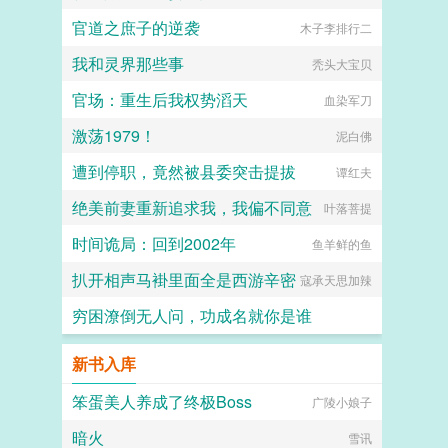
官道之庶子的逆袭
木子李排行二
我和灵界那些事
秃头大宝贝
官场：重生后我权势滔天
血染军刀
激荡1979！
泥白佛
遭到停职，竟然被县委突击提拔
谭红夫
绝美前妻重新追求我，我偏不同意
叶落菩提
时间诡局：回到2002年
鱼羊鲜的鱼
扒开相声马褂里面全是西游辛密
寇承天思加辣
穷困潦倒无人问，功成名就你是谁
v奔跑的蜗牛v
新书入库
笨蛋美人养成了终极Boss
广陵小娘子
暗火
雪讯