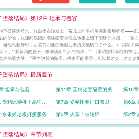
子堕落结局》第12章 坦承与包容
袍下摆还滴着水。张白坐在沙发上，茶几上的手机屏幕刺眼地亮着——正
后的沙哑，双腿间残留的液体随着步伐在地板上留下暧昧的水痕。 （张
。当他站起身时，西装前明显的隆起让李洁突然明白了什么。） 我等了
写上，**看着我的妻子…被灌满陌生人的精液…** （李洁颤抖着跪倒在
突然崩溃大哭，**医生说我的卵子…根本不能受孕…所以我才会…才会参加这
子堕落结局》最新章节
2章 坦承与包容
第11章 受精比赛隔壁的美人
第10
妻
好中年
章 受精比赛楼下高中生
第7章 受精比赛门口警卫
第6章
章 水果摊老板打折服务
第3章 火车上被轮奸
第2章
子堕落结局》章节列表