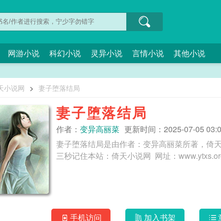
网游小说
科幻小说
灵异小说
言情小说
其他小说
天小说网
>
妻子堕落结局
妻子堕落结局
作者：
变异高丽菜
更新时间：2025-07-05 03:0
妻子堕落结局是由作者：变异高丽菜所著，倚
手机访问
加入书架