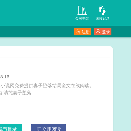
会员书架
阅读记录
注册
登录
8:16
天小说网免费提供妻子堕落结局全文在线阅读。
三秒记住本站：倚天小说网 网址：www.ytxs.org 清纯妻子堕落
章节目录
立即阅读