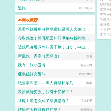
我堕
逆旅
木子3山风
落妻子
守妻
本周收藏榜
的魔法
重神格
温柔丝袜母用骚烂屁眼抚慰黑人大鸡巴的淫乱群交摄影记录
肝不好
终弃了
寝取魅魔！巨乳肥臀的羽毛姐被我的巨棒寝取干出阿黑颜
佚名
被残忍凌辱调教的香子兰：口交，中出，足交，肛交，直至彻底堕落成发情母猫~
Koisheep
新乱伦一家亲（无绿改）
通痴道人
佚名
我有一张小丑牌
蔚蓝公司
催眠丝袜女警队
lovenatsu
绝区零即堕——黑人典狱长系列
淑淑
发薪就能变强，我有十亿员工！
除魔卫道怎么成了除膜慰道？
今月曾经照古河
乐福不受
获得逆天技能低存在感？
卡卡羅特