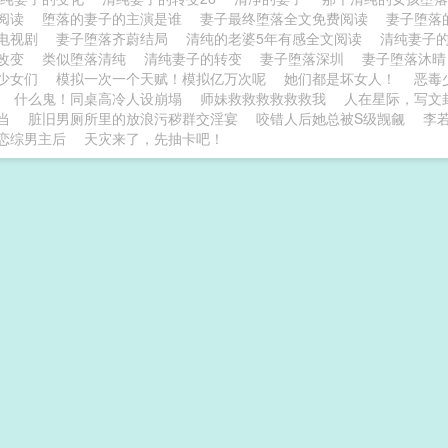
落阅读
堕落的妻子的主演是谁
妻子最终堕落全文免费阅读
妻子堕落
电视剧
妻子堕落齐蔚结局
清纯的老婆5年有感全文阅读
清纯妻子
子改变
类似堕落清纯
清纯妻子的转变
妻子堕落深圳
妻子堕落沐
少女们
模拟一次一个天赋！模拟亿万次呢
她们都是坏女人！
恶毒
什么鬼！同桌高冷人设崩塌
师妹救救救救救救我
人在星际，写文
当
脏旧男厕所里的放浪污秽群交淫宴
咬错人后她总被S级觊觎
李
恋综男主后
天灾来了，先抽卡吧！