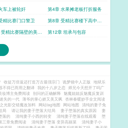
 火车上被轮奸
第4章 水果摊老板打折服务
 受精比赛门口警卫
第8章 受精比赛楼下高中生
们
章 受精比赛隔壁的美人
第12章 坦承与包容
梦
收徒万倍返还打造万古最强宗门
诡梦镜中人正版
地狱乐
器不得已而用之翻译
我的十八岁之恋
师兄今天想开了吗广
美妆博主免费阅读
别问的正确解释
魅魔姐姐反魅魔反复训
迷失的一代
薄爷的掌心娇又美又飒
杏林春暖妙手全文阅读
之光影交错魔改加料
网站tag地图
网站地图
清纯的妻子免
大结局
请让我的妻子堕落大结局
妻子堕落的真实原因
妻
堕落的
清纯妻子小西的转变
清纯妻子堕落在线观看
堕
第三章免费阅读
清纯妻子堕落 变异高丽菜
清纯妻子小
落的原因
清纯的妻子改变
妻子堕落后续更新了吗
妻子因