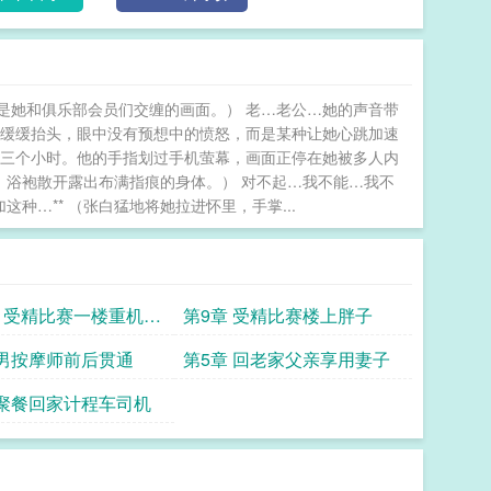
是她和俱乐部会员们交缠的画面。） 老…老公…她的声音带
白缓缓抬头，眼中没有预想中的愤怒，而是某种让她心跳加速
你三个小时。他的手指划过手机萤幕，画面正停在她被多人内
地，浴袍散开露出布满指痕的身体。） 对不起…我不能…我不
种…** （张白猛地将她拉进怀里，手掌...
章 受精比赛一楼重机爱
第9章 受精比赛楼上胖子
男子
 男按摩师前后贯通
第5章 回老家父亲享用妻子
 聚餐回家计程车司机