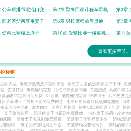
章 公车后排帮混混口交
第2章 聚餐回家计程车司机
第3章
章 回老家父亲享用妻子
第6章 男按摩师前后贯通
第7章
章 受精比赛楼上胖子
第10章 受精比赛一楼重机爱
第11
好中年男子
妻
查看更多章节...
小说标签
之战神养成
魅魔背叛我反手契约天使
刚死了夫君的漂亮寡夫郎千叶
诡
哪些
霸凌打脸
魅魔连结完整
失忆成宠免费阅读
东莞嫂嫂
兵者不祥之
当夏油君绑定直播间免费TXT百度
魅魔连结完结
锦衣绎令
我的男友是
魔反手养成十二翼炽天使的免费阅读
斗罗开局获得奴役项圈笔趣阁
日本
免费阅读乡村热血
诡梦凶铃
斗罗开局捡盒
解甲归田最经典十句话
韩娱
读
妻子堕落结局
堕落的妻子电视剧免费播放
清纯妻子的调叫改变
的原因
堕落妻子电视剧免费观看
堕落妻子作弊码是多少
清纯逐渐
心理影响
妻子的堕落结局是什么
堕落清纯校花谁写的
清纯的妻子
清纯妻子的变化
清纯妻子的转变26
清净的妻子
那个清纯的女孩堕