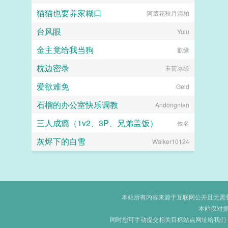
猫猫也要养家糊口
阿葳花秋月清柏
台风眼
Yulu
金主竟给我当狗
麒缘
枕边密录
玉荷冰绿
爱欲难免
Geld
石榴的办公室快乐调教
Andongnian
三人成瘾（1v2、3P、兄弟盖饭）
佚名
灰烬下的白雪
Walker10124
本站所有内容来源于互联网公开且无需登录
本站仅对
同时您可手动提交相关目标站点网址给我们