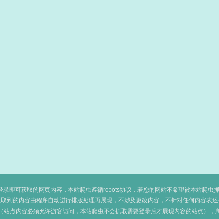
即可获取的网页内容，本站爬虫遵循robots协议，若您的网站不希望被本站爬虫抓取，可
抓取到的内容由程序自动进行排版处理再展现，不涉及更改内容，不针对任何内容表述
（站点内容必须允许游客访问，本站爬虫不会抓取需要登录后才展现内容的站点），