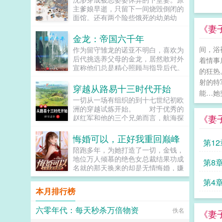
含着水似的，远远一眼望过来就能令
主爹娘早逝，只留下一间烧毁倒闭的
人神魂颠倒。看着郁淼靠在窗边，衬
面馆。还有两个险些饿死的幼弟幼
衫领口微张表情淡漠地用淡色的唇瓣
妹。人人皆道她可怜命苦。前夫一家
《妻
吞吐烟雾，易璟缓缓向写出郁淼的作
更是想看她笑话。而上辈子祖孙三代
金龙：帝国六千年
者献上膝盖。难怪文中那些alpha要
都是厨子的...
间，浴
作为留守雏龙的诺亚不明白，喜欢为
发疯，她看了也忍不住想喊姐姐请让
后代挑选养父母的金龙，居然敢对外
我贴一下啊！郁淼有一个秘密。她知
着情事
宣称他们总是精心照顾与指导后代。
道未来会发生的所有事。那期间每一
的狂热
最糟糕的是，他的养父母只是区区伯
个alpha的样子她都记得。易璟到来
射的特
爵，奈何作为雏龙，诺亚没得选，只
之前，郁淼每天都在数着日子等着复
穿越从路易十三时代开始
能…她
能整日鼓动大逆言论，望养父早日造
仇，因此她清楚的知道易璟不是这个
一切从一场有组织的到十七世纪初欧
反称王。一代不上道，那就调教下一
世界的人。但是易璟太可爱了。她是
洲的穿越试炼开始。 对于优秀的
代，子子孙孙，终有称王建国之日作
她世界里唯一的正常人，不会忽然发
《妻
赵红军和他的三个兄弟而言，航海探
为拥有六千年寿命的金龙，诺亚拥有
疯对她强取豪夺，也不会利用信息素
险可以有，征服世界也可以有，然而
足够的耐心，去调教侍奉他的家族虽
在各种地方侮辱一样地占有，还会默
前提是通过五百名额的试炼…...
悔婚可以，正好我重回巅峰
然总有愚昧学者对他产生误解，将他
不作声地带她绕开所有的剧情点。因
第1
称为弑君者之师，践踏王权之龙，但
为易璟，上辈子那些恶心的alpha没
陪跑多年，为她打造了一切，金钱，
在千年岁月流逝下，也不乏有贤人将
有一个能来到她的面前。郁淼爱易
地位万人倾慕的绝色女总裁结果功成
第8
他赞为皇龙，圣龙。而数量更为庞大
璟。只是易璟总是不开窍，每次亲近
名就的那天换来的却是无情悔婚，嫌
的帝国百族则将他称为黄金时代的开
她到最后都会弹开，即使她说她愿
他平凡林尘没有一丝留恋的离开，人
们
第4
创者，普照帝国的不朽炽阳，渴望他
意。于是在情热期那天，郁淼提前丢
人都当他是窝囊废殊不知旧王避退，
本月排行榜
的摄政，执掌帝国...
掉了抑制剂，处理掉了一直在烦她的
新王低头，唯有一头潜龙，一飞冲
alpha，脆弱的靠进了易璟怀里璟
天！！！...
六零年代：每天秒杀万倍物资
佚名
璟，我难受。帮帮我1始终1v12超听
《妻
话小狗攻amp主人级别涩涩的诱受3