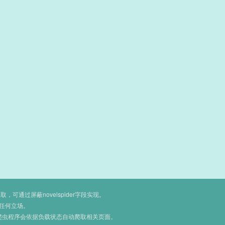
通过屏蔽novelspider字段实现。
任何立场。
爬虫程序会依据负载状态自动爬取相关页面。