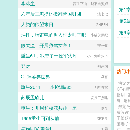
李沐尘
高手下山：我不当赘婿
女a无挂件2023725文案已截图备
第1
份。...
六年后三崽携她掀翻帝国财团
漠七七
第5
人类的欲望末日
ZHEFN
第9
拜托，玩雷电的男人也太帅了吧
小猫侏罗纪
假太监，开局救驾女帝！
宁州牧
重生61，我带了一座军火库
小白兔吃萝卜
登对
郑建国
热门
OL掉落异世界
乌有
快穿
重生2011，二本捡漏985
无醉春秋
CP有
播剧
苏辰孟欣儿
凌晨三点睡
练
魅
黑龙
重生：开局和校花共睡一床
佚名
费阅
1955重生回到从前
子堕落
张不良
落妻子
与你同光[电竞]
加霜
西