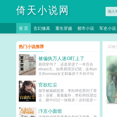
倚天小说网
首 页
玄幻修真
重生穿越
都市小说
军史小说
热门小说推荐
倚
被偏执万人迷O盯上了
易璟穿书了，还是穿进了一本百合
abopo文。如果易璟没记错，这本po
文的omega女主郁淼是个不折不扣
的万人迷。所有见过郁淼的alpha都
无法克制对郁淼强取豪夺的冲动，即
官欲红尘
使郁淼自己性格冷淡对那种事完全没
领导被栽赃陷害，李松烨也受到了牵
有兴趣，剧情也总会拐到那个方向，
连！深夜，看着窗外，李松烨回望过
而且每隔两三章会就换一批alpha，
去，眼中闪过一抹狠戾！这到底是一
刺激得不行。穿到一切开始之前，易
场通天的富贵，还是暗流汹涌的漩
璟见到了还没有经历过任何情节的郁
涡！...
汴京小面馆
淼。青灰亚麻色的分层长卷发，神态
有些病弱，眼波迷蒙猫一样慵懒仿佛
沈渺穿成被恶婆婆休弃的下堂妻。原