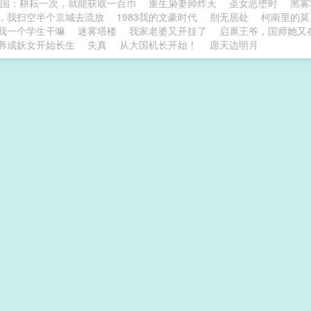
国：耕耘一次，就能获取一百币
重生枭妻帅炸天
圣女恶堕时
黑雾
，我扫空半个京城去流放
1983我的文豪时代
别无居处
柯南里的莫
我一个学生干嘛
迷雾塔楼
我家老婆又开挂了
启禀王爷，国师她又
养成妖女开始长生
失真
从大国机长开始！
愿天边明月