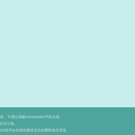
通过屏蔽novelspider字段实现。
任何立场。
爬虫程序会依据负载状态自动爬取相关页面。