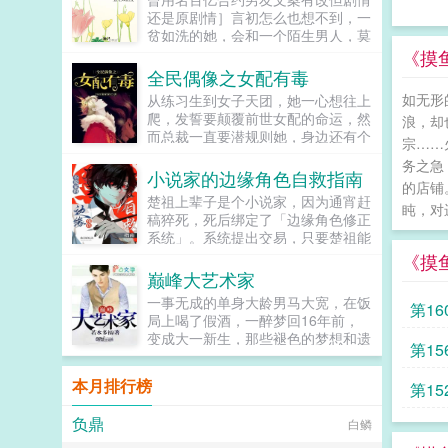
宠溺，于及冠年放他归去。哪知三个
在一个寒冷的夜。青雀死不瞑目。她
还是原剧情］言初怎么也想不到，一
月后，他竟扫平障碍，弑父即位。自
想问一问她的小姐，她从小相伴，一
贫如洗的她，会和一个陌生男人，莫
此后狼子野心，昭然若揭三载风云变
起长大的小姐分明情分承诺历历在
名其妙地绑定了一场为期365天的财
《摸
幻，他荡平七国，强灭五州，将河山
目，为什么这样待她？为什么这样待
富交换。说白了就是他的钱进了她账
全民偶像之女配有毒
归化为一，却将精兵对准燕国。强破
她的孩子们？重来一回，她已经是姑
户，她的钱进了他账户还转！不！
宫门之日，未杀一名俘虏，未夺半只
如无形
从练习生到女子天团，她一心想往上
爷的侍妾，肚里才怀上女儿。上一世
回！去！好消息对方是陆洺执，陆氏
鸡犬。燕王端坐，临视睥睨，不怒而
爬，发誓要颠覆前世女配的命运，然
醉眼看她目不转睛的楚王，此生依旧
浪，却
集团太子爷，多金，年轻，人还帅。
自威。二人对上视线，促狭中带着几
而总裁一直要潜规则她，身边还有个
紧盯着她。摸着还未隆起的小腹，她
坏消息这人脾气差，控制欲强，还打
宗……
分挑衅，金阶玉殿便生了寒。那凤目
未来影视歌巨星在作妖！！！...
抛却礼义廉耻，上了楚王的榻。...
算趁机和她来场合约恋爱。...
务之急
微眯，仍循着旧日称呼，质问声凛
小说家的边缘角色自救指南
冽，吾儿，如今可要杀了寡人？秦诏
的店铺
楚祖上辈子是个小说家，因为通宵赶
俯身，骤然折膝跪了下去往日隐忍换
盹，对
稿猝死，死后绑定了「边缘角色修正
作桀骜，锋锐眉眼经年淬炼，越发显
系统」。系统提出交易，只要楚祖能
得狠厉，但唇角柔情却化作了一抹
扮演并修正那些被读者讨厌的边缘角
笑，未免舍不得。哦？宫城十里，凤
《摸
色，他就能重获新生。楚祖改人设是
冠霞帔，金银珠玉贯满箱，另有玺印
巅峰大艺术家
吧？老擅长了！第一本读者A你可以
一枚，权作信礼。儿臣秦诏笑的璀
一事无成的单身大龄男马大宽，在饭
第1
让反派降智，但你最好不要做梦觉得
璨，忽又改了口，朕，是来迎娶您回
局上喝了假酒，一醉梦回16年前，
读者也会降智，很难懂吗？还是读者
家的。前期日常卖惨求宠博取父王怜
变成大一新生，那些褪色的梦想和遗
A靠靠靠！早说是大佬的局中局中局
爱的质子攻x每天外冷内热宠溺带娃
第1
憾，终于有了大展拳脚的机会。当画
啊！！祖爹！对不起！是我说话太大
的后爹受后期装乖假寐豺狼帝王攻x
家，做导演，收藏古玩字画，...
声了！！第二本读者B狗塑适可而
本月排行榜
高冷美强囚凤帝王受食用注意■时代
第1
止，就算你重复强调五百次他是可爱
架春秋平行时期，称呼及势力地图有
狗狗，但我只看到了一只舔狗，还是
私设。双方无任何亲缘关系，质子到
负鼎
白鳞
不会汪汪叫的那种。还是读者B起猛
他国后，称国君为父王。■端水互宠