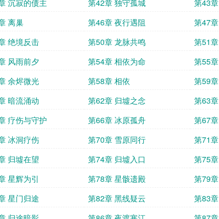
1章 沉寂的债主
第42章 独守孤城
第43
章 离巢
第46章 夜行遇阻
第47
9章 绝境反击
第50章 龙脉共鸣
第51
3章 风雨前夕
第54章 相依为命
第55
7章 余烬微光
第58章 相依
第59
1章 暗流涌动
第62章 归墟之念
第63
5章 疗伤与守护
第66章 冰原孤舟
第67
9章 冰洞疗伤
第70章 雪原同行
第71
3章 归墟在望
第74章 归墟入口
第75
7章 星辉为引
第78章 星骸遗殿
第79
1章 星门归途
第82章 黑线疑云
第83
5章 归途暗影
第86章 夜渡寒江
第87