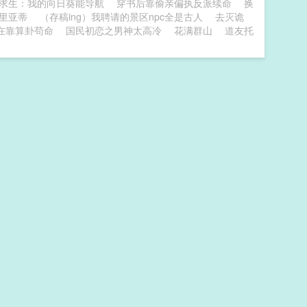
求生：我的向日葵能导航
穿书后靠偷亲偏执反派续命
换
里亚蒂
（存稿ing）我聘请的景区npc全是古人
去灭诡
在靠算卦苟命
国民初恋之男神太高冷
花满群山
道友托