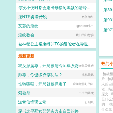
每次小便时都会露出母猪阿黑颜的清冷仙母
第8
逆NTR勇者传说
小鹿斑比
色胚弟红
第9
艾莎的淫纹
ignorant小白
第9
淫纹教会
我们的幻想乡
被神秘公主裙束缚并TS的冒险者在异世界的色色奇遇故事
代号穿山甲
最新更新
热门
我反派魔尊，开局被清冷师尊强吻
老鼠爱跳虎
貔貔
师尊，你也练双修功法？
北林晨风
片
和
性转狐狸，开局就被抓走了
人的自
瞬间觉得好的江
老二结
紫微鼎
出土的暴龙
原文
是什
道骨仙锋谪世录
行启辰
的
什么
穿书之早死女配凭实力走自己的路