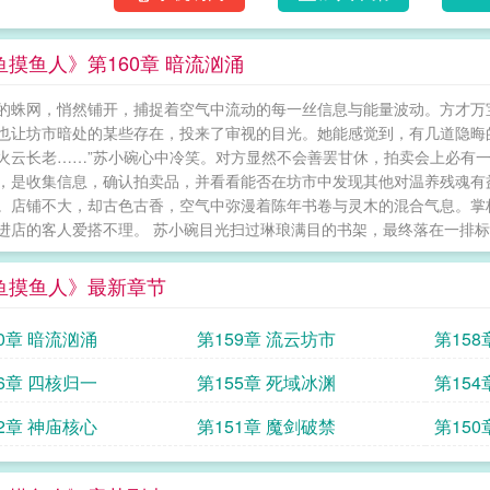
鱼摸鱼人》第160章 暗流汹涌
的蛛网，悄然铺开，捕捉着空气中流动的每一丝信息与能量波动。方才万
也让坊市暗处的某些存在，投来了审视的目光。她能感觉到，有几道隐晦的
火云长老……”苏小碗心中冷笑。对方显然不会善罢甘休，拍卖会上必有
，是收集信息，确认拍卖品，并看看能否在坊市中发现其他对温养残魂有益
。店铺不大，却古色古香，空气中弥漫着陈年书卷与灵木的混合气息。掌
进店的客人爱搭不理。 苏小碗目光扫过琳琅满目的书架，最终落在一排标注
鱼摸鱼人》最新章节
60章 暗流汹涌
第159章 流云坊市
第158
56章 四核归一
第155章 死域冰渊
第154
52章 神庙核心
第151章 魔剑破禁
第150