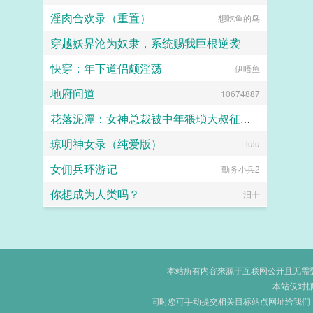
淫肉合欢录（重置）
想吃鱼的鸟
穿越妖界沦为奴隶，系统赐我巨根逆袭
快穿：年下道侣颇淫荡
lzymyyear
伊唔鱼
地府问道
10674887
花落泥潭：女神总裁被中年猥琐大叔征服沦为母狗孕妻
琼明神女录（纯爱版）
暖海
lulu
女佣兵环游记
勤务小兵2
你想成为人类吗？
汨十
本站所有内容来源于互联网公开且无需登录
本站仅对
同时您可手动提交相关目标站点网址给我们