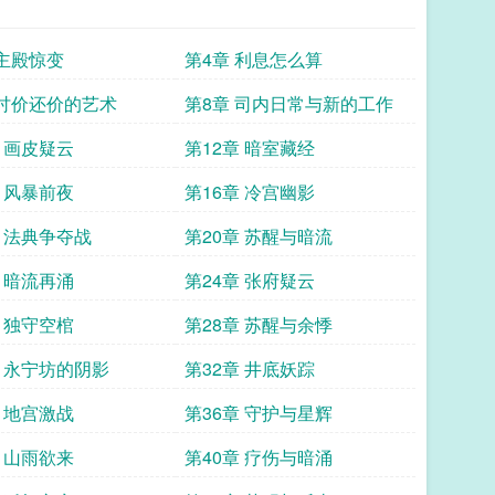
 主殿惊变
第4章 利息怎么算
 讨价还价的艺术
第8章 司内日常与新的工作
章 画皮疑云
第12章 暗室藏经
章 风暴前夜
第16章 冷宫幽影
章 法典争夺战
第20章 苏醒与暗流
章 暗流再涌
第24章 张府疑云
章 独守空棺
第28章 苏醒与余悸
章 永宁坊的阴影
第32章 井底妖踪
章 地宫激战
第36章 守护与星辉
章 山雨欲来
第40章 疗伤与暗涌