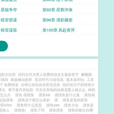
章 星核争夺
第92章 星辉淬体
章 暗室密谋
第96章 潜影藏形
章 暗室谋策
第100章 风起青萍
视剧大结局
回到古代当男人免费阅读全文最新章节
貅貔图
林雏鸡
家族修仙推荐
英灵时代10连保底
孤木成舟by
工具
下 免费阅读
自律让你自由全部演员表
灿烂的日子剧情简介
求生
看守废丹房短剧
司先生和他的桔梗花爱人桃之幺
神煌
爷怎么办
摸鱼 摸摸鱼
摸鱼kik
摸摸鱼是什么鬼
摸鱼精
捉妖摸鱼
摸鱼这个梗怎么来的
摸
摸鱼是真的是假
怪lofter
摸鱼怪什么意思
摸鱼sws
摸鱼大仙
摸鱼是
摸鱼人
摸摸鱼i
摸鱼了吗
摸鱼摸鱼
摸鱼的梗出自哪