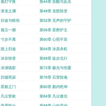
章 孤灯守夜
第44章 苏醒与反击
章 潜龙之渊
第48章 龙怒惊变
章 归途与暗伤
第52章 无声的守护
章 孤注一掷
第56章 星辉护主
章 寸步不离
第60章 心照不宣
章 踏上归途
第64章 冰原杀机
章 冰谷惊变
第68章 徒步北行
章 冰湖诡影
第72章 极光与伤重
章 归墟死寂
第76章 石室惊魂
章 星殿之门
第80章 殿内乾坤
章 凡尘暂歇
第84章 凡尘微光
章 落霞疑云
第88章 山中异动