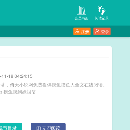
会员书架
阅读记录
注册
登录
-18 04:24:15
所著，倚天小说网免费提供摸鱼摸鱼人全文在线阅读。
三秒记住本站：倚天小说网 网址：www.ytxs.org 摸鱼摸到妖祖爷
章节目录
立即阅读