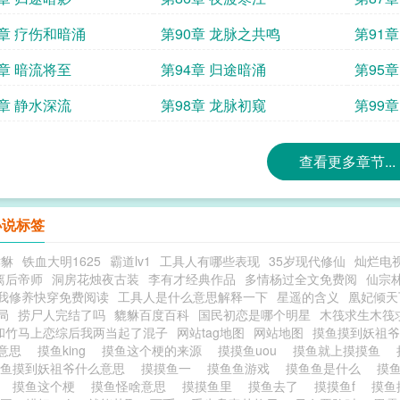
9章 疗伤和暗涌
第90章 龙脉之共鸣
第91
3章 暗流将至
第94章 归途暗涌
第95
7章 静水深流
第98章 龙脉初窥
第99
查看更多章节...
小说标签
貅貅
铁血大明1625
霸道lv1
工具人有哪些表现
35岁现代修仙
灿烂电
离后帝师
洞房花烛夜古装
李有才经典作品
多情杨过全文免费阅
仙宗
我修养快穿免费阅读
工具人是什么意思解释一下
星遥的含义
凰妃倾天
局
捞尸人完结了吗
貔貅百度百科
国民初恋是哪个明星
木筏求生木筏
和竹马上恋综后我两当起了混子
网站tag地图
网站地图
摸鱼摸到妖祖
么意思
摸鱼king
摸鱼这个梗的来源
摸摸鱼uou
摸鱼就上摸摸鱼
摸鱼摸到妖祖爷什么意思
摸摸鱼一
摸鱼鱼游戏
摸鱼鱼是什么
摸鱼
鬼
摸鱼这个梗
摸鱼怪啥意思
摸摸鱼里
摸鱼去了
摸摸鱼f
摸鱼