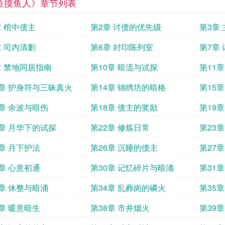
鱼摸鱼人》章节列表
章 棺中债主
第2章 讨债的优先级
第3章
章 司内清剿
第6章 封印陈列室
第7章
章 禁地同居指南
第10章 暗流与试探
第11
3章 护身符与三昧真火
第14章 锦绣坊的暗格
第15
7章 余波与暗伤
第18章 债主的奖励
第19
1章 月华下的试探
第22章 修炼日常
第23
5章 月下护法
第26章 沉睡的债主
第27
9章 心意初通
第30章 记忆碎片与暗涌
第31
3章 休整与暗涌
第34章 乱葬岗的磷火
第35
7章 暖意暗生
第38章 市井烟火
第39