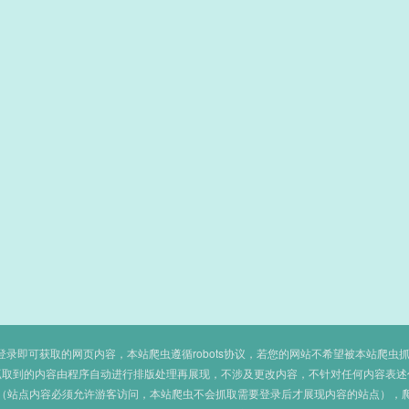
即可获取的网页内容，本站爬虫遵循robots协议，若您的网站不希望被本站爬虫抓取，可
抓取到的内容由程序自动进行排版处理再展现，不涉及更改内容，不针对任何内容表述
（站点内容必须允许游客访问，本站爬虫不会抓取需要登录后才展现内容的站点），