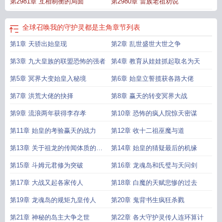
第2981章 互相制衡的局面
第2980章 雷族老祖劝说
全球召唤我的守护灵都是主角
章节列表
第1章 天骄出始皇现
第2章 乱世盛世大世之争
第3章 九大皇族的联盟恐怖的强者
第4章 教育从娃娃抓起取名为天
第5章 冥界大变始皇入秘境
第6章 始皇立誓揽获各路大佬
第7章 洪荒大佬的抉择
第8章 赢天的转变冥界大战
第9章 流浪两年获得李存孝
第10章 恐怖的疯人院惊天密谋
第11章 始皇的考验赢天的战力
第12章 收十二祖巫魔与道
第13章 关于祖龙的传闻体质的秘
第14章 始皇的猜疑最后的机缘
密
第15章 斗姆元君修为突破
第16章 龙魂岛和氏璧与天问剑
第17章 大战又起各家传人
第18章 白魔的天赋悲惨的过去
第19章 龙魂岛的规矩九皇传人
第20章 鬼背书生疯狂杀戮
第21章 神秘的岛主大争之世
第22章 各大守护灵传人连环算计