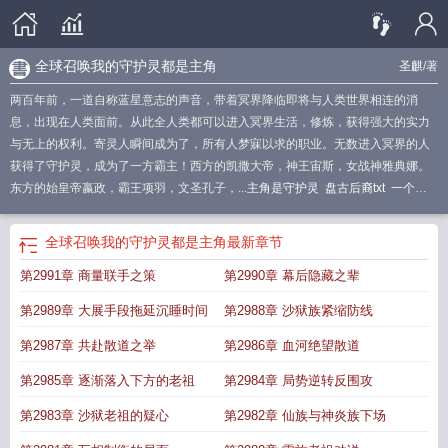
全球召唤我的守护灵都是主角
圣麒
/著
两百年前，一道自称蓝星意志的声音，带着冥界降临即将与人类世界相连的消
息，出现在人类面前。从此全人类都可以进入冥界生活，修炼，获得强大的实力
与无上的权利。寄灵人瞬间成为了，所有人梦寐以求的职业。无数进入冥界的人
获得了守护灵，成为了一方霸主！西方的凯撒大帝，神王宙斯，女战神雅典娜。
东方的始皇帝嬴政，霸王项羽，文圣孔子，...
主角是守护灵
盘古后裔txt
一个全
球都有守护灵的
守护灵时代开局签到赵子龙免费
主角成守护灵的
全球守卫
全
球觉醒守护灵
开局成守护灵
全球守护灵时代
全球守护灵开局神武灵
盘古后裔
全球召唤我的守护灵都是主角
最新章节
作者 想上天榜啊呀
全球守护灵是盘古
全球守护灵我
守护灵之开局
开局一个守
第2991章 商量联手之策
第2990章 幕后隐藏之辈
护灵
守护灵时代开局签到
守护灵时代开局杀神白起
全球召唤我的守护灵都是主
角
全民守护灵时代
盘古
第2989章 大展手段拖延沉睡时间
第2988章 沙狱族紧缩防线
第2987章 共赴散道之举
第2986章 血河绝望散道
第2985章 逐渐落入下方的老祖
第2984章 局势逆转反围攻
第2983章 沙狱老祖的疑心
第2982章 仙族与神炎族下场