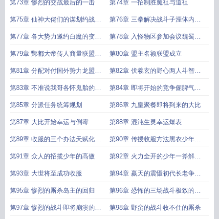
第73章 惨烈的交战最后的一击
第74章 一招制胜魔祖与道祖
第75章 仙神大佬们的谋划约战执
第76章 三拳解决战斗子湮体内的
法者
大佬
第77章 各大势力邀约白魔的变态
第78章 入怪物区参加会议魏蜀吴
天赋
的霸气宣言
第79章 酆都大帝传人商量联盟条
第80章 盟主名额联盟成立
例
第81章 分配对付国外势力龙盟初
第82章 伏羲玄的野心两人斗智斗
立
勇
第83章 不准说我哥各怀鬼胎的五
第84章 即将开始的竞争倔脾气的
雄和酆都
盘元
第85章 分派任务统筹规划
第86章 九皇聚餐即将到来的大比
第87章 大比开始幸运与倒霉
第88章 混沌生灵幸运爆表
第89章 收服的三个办法天赋化敌
第90章 传授收服方法黑衣少年的
为友
过去
第91章 众人的招揽少年的高傲
第92章 火力全开的少年一斧解决
的战斗
第93章 大世将至成功收服
第94章 嬴天的震慑初代长老争夺
赛
第95章 惨烈的厮杀岛主的回归
第96章 恐怖的三场战斗极致的拼
杀
第97章 惨烈的战斗即将崩溃的异
第98章 野蛮的战斗收不住的厮杀