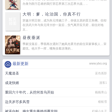
办身为医疗忍者的我打穿忍界第三次忍界大战，...
大明：爹，论治国，你真不行
穿越大明王朝，成为朱元璋嫡三子，坐镇太原的晋王朱棡。但却
在洪武六年与朱元璋大吵一架后，负气离开应天府，前往封地
太...
昼夜垂涎
季家没落后，季翡再次遇到了她风光霁月的前任宋家掌权人，宋
庭忱。他大手一挥，嘴角挂着凉薄的...
最新更新
www.ytxs.org
天魔道圣
蓝色孤影
成龙快婿
漫客1
重回六十年代，从挖何首乌开始
巍巍青山
边关岁尽多风雪
楼船雪
被逼自刎，嫡女重生撕婚书覆皇朝
柠檬小丸子