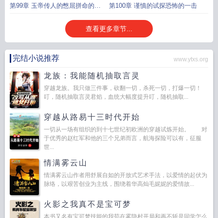
空间
第99章 玉帝传人的憋屈拼命的厮
第100章 谨慎的试探恐怖的一击
杀
查看更多章节...
完结小说推荐
www.ytxs.org
龙族：我能随机抽取言灵
穿越龙族。我只做三件事，砍翻一切，杀死一切，打爆一切！
叮，随机抽取言灵君焰，血统大幅度提升叮，随机抽取...
穿越从路易十三时代开始
一切从一场有组织的到十七世纪初欧洲的穿越试炼开始。 对
于优秀的赵红军和他的三个兄弟而言，航海探险可以有，征服
世...
情满雾云山
情满雾云山作者用舒展自如的开放式艺术手法，以爱情的起伏为
脉络，以艰苦创业为主线，围绕着华高灿毛妮妮的爱情故...
火影之我真不是宝可梦
本书又名有宝可梦技能的我苟在雾隐村开局和再不斩是同学怎么