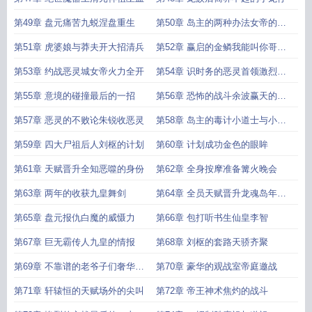
第49章 盘元痛苦九蜕涅盘重生
第50章 岛主的两种办法女帝的追
逐
第51章 虎婆娘与莽夫开大招清兵
第52章 赢启的金鳞我能叫你哥哥
吗
第53章 约战恶灵城女帝火力全开
第54章 识时务的恶灵首领激烈的
战斗
第55章 意境的碰撞最后的一招
第56章 恐怖的战斗余波赢天的实
力
第57章 恶灵的不败论朱锐收恶灵
第58章 岛主的毒计小道士与小和
尚
第59章 四大尸祖后人刘枢的计划
第60章 计划成功金色的眼眸
第61章 天赋晋升全知恶噬的身份
第62章 全身按摩准备篝火晚会
第63章 两年的收获九皇舞剑
第64章 全员天赋晋升龙魂岛年度
总榜
第65章 盘元报仇白魔的威慑力
第66章 包打听书生仙皇李智
第67章 巨无霸传人九皇的情报
第68章 刘枢的套路天骄齐聚
第69章 不靠谱的老爷子们奢华的
第70章 豪华的观战室帝庭邀战
房间
第71章 轩辕恒的天赋场外的尖叫
第72章 帝王神术焦灼的战斗