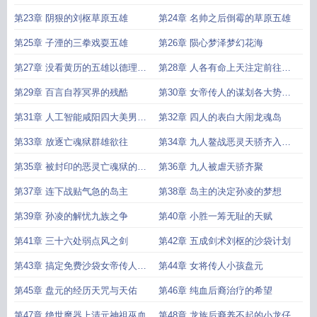
第23章 阴狠的刘枢草原五雄
第24章 名帅之后倒霉的草原五雄
第25章 子湮的三拳戏耍五雄
第26章 陨心梦泽梦幻花海
第27章 没看黄历的五雄以德理服
第28章 人各有命上天注定前往天
人
区核心
第29章 百言自荐冥界的残酷
第30章 女帝传人的谋划各大势力
的分布
第31章 人工智能咸阳四大美男后
第32章 四人的表白大闹龙魂岛
人
第33章 放逐亡魂狱群雄欲往
第34章 九人鳌战恶灵天骄齐入亡
魂狱
第35章 被封印的恶灵亡魂狱的暴
第36章 九人被虐天骄齐聚
动
第37章 连下战贴气急的岛主
第38章 岛主的决定孙凌的梦想
第39章 孙凌的解忧九族之争
第40章 小胜一筹无耻的天赋
第41章 三十六处弱点风之剑
第42章 五成剑术刘枢的沙袋计划
第43章 搞定免费沙袋女帝传人的
第44章 女将传人小孩盘元
挑战
第45章 盘元的经历天咒与天佑
第46章 纯血后裔治疗的希望
第47章 绝世魔器上清元神祖巫血
第48章 龙族后裔养不起的小龙仔