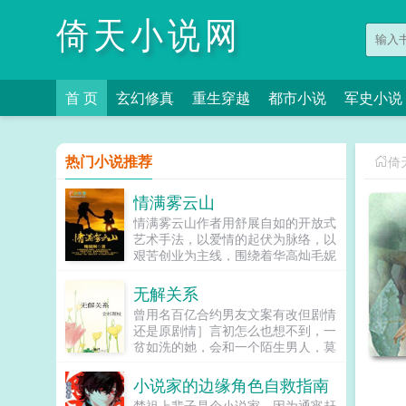
倚天小说网
首 页
玄幻修真
重生穿越
都市小说
军史小说
热门小说推荐
倚
情满雾云山
情满雾云山作者用舒展自如的开放式
艺术手法，以爱情的起伏为脉络，以
艰苦创业为主线，围绕着华高灿毛妮
妮的爱情故事，勾划了林瑛甘雯丽关
文彬梁仕达丁...
无解关系
曾用名百亿合约男友文案有改但剧情
还是原剧情］言初怎么也想不到，一
贫如洗的她，会和一个陌生男人，莫
名其妙地绑定了一场为期365天的财
富交换。说白了就是他的钱进了她账
小说家的边缘角色自救指南
户，她的钱进了他账户还转！不！
楚祖上辈子是个小说家，因为通宵赶