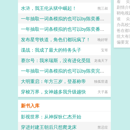
看
剧情
水浒，我王伦从狱中崛起！
熊三叔
鞘电视
一年抽取一词条模拟的也可以by陈奕番外篇TXT
谁
办高校
一年抽取一词条模拟的也可以by陈奕番外大结局
六大六子
爸在都
统大有
发布星穹铁道，角色们都玩疯了！
六大六子
晚好呀
偏要宠
谍战：我成了最大的特务头子
宝哥
赛尔号：我米瑞斯，没有进化受阻
龙魂天下
一年抽取一词条模拟的也可以by陈奕完整版免费观看
大明重启：年方三岁，登基称帝
六大六子
独孤世遗
穿梭万界，女神越多我升级越快
天子墓
新书入库
影视世界：从神探狄仁杰开始
穿进封建王朝后只想爬龙床
爱吃香菜的丑丑鱼
禁忌症