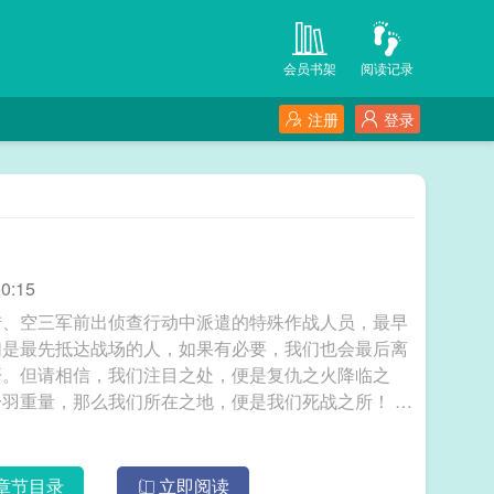
会员书架
阅读记录
注册
登录
0:15
陆、空三军前出侦查行动中派遣的特殊作战人员，最早
们是最先抵达战场的人，如果有必要，我们也会最后离
开。但请相信，我们注目之处，便是复仇之火降临之
羽重量，那么我们所在之地，便是我们死战之所！ 军
章节目录
立即阅读