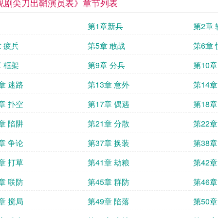
视剧尖刀出鞘演员表》章节列表
第1章新兵
第2章
章 疲兵
第5章 敢战
第6章
章 框架
第9章 分兵
第10章
章 迷路
第13章 意外
第14章
章 扑空
第17章 偶遇
第18章
章 陷阱
第21章 分散
第22章
章 争论
第37章 换装
第38章
章 打草
第41章 劫粮
第42章
章 联防
第45章 群防
第46章
章 搅局
第49章 陷落
第50章