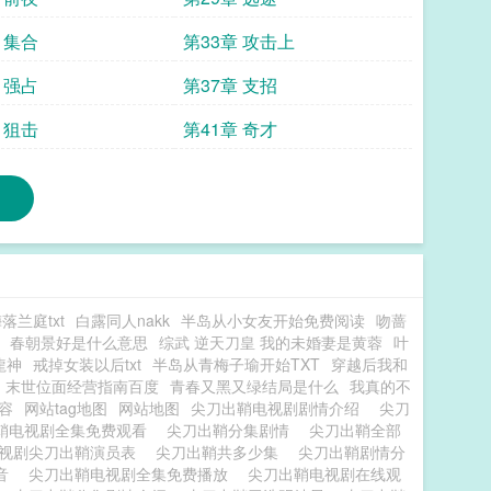
 集合
第33章 攻击上
 强占
第37章 支招
 狙击
第41章 奇才
落兰庭txt
白露同人nakk
半岛从小女友开始免费阅读
吻蔷
春朝景好是什么意思
综武 逆天刀皇 我的未婚妻是黄蓉
叶
龍神
戒掉女装以后txt
半岛从青梅子瑜开始TXT
穿越后我和
末世位面经营指南百度
青春又黑又绿结局是什么
我真的不
容
网站tag地图
网站地图
尖刀出鞘电视剧剧情介绍
尖刀
鞘电视剧全集免费观看
尖刀出鞘分集剧情
尖刀出鞘全部
视剧尖刀出鞘演员表
尖刀出鞘共多少集
尖刀出鞘剧情分
拼音
尖刀出鞘电视剧全集免费播放
尖刀出鞘电视剧在线观