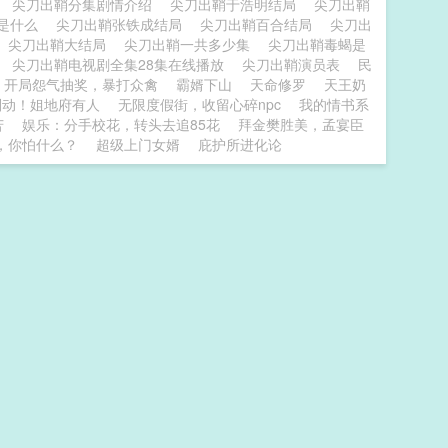
出
尖刀出鞘分集剧情介绍
尖刀出鞘于浩明结局
尖刀出鞘
局是什么
尖刀出鞘张铁成结局
尖刀出鞘百合结局
尖刀出
尖刀出鞘大结局
尖刀出鞘一共多少集
尖刀出鞘毒蝎是
看
尖刀出鞘电视剧全集28集在线播放
尖刀出鞘演员表
民
：开局怨气抽奖，暴打众禽
霸婿下山
天命修罗
天王奶
別动！姐地府有人
无限度假街，收留心碎npc
我的情书系
苦
娱乐：分手校花，转头去追85花
拜金樊胜美，孟宴臣
，你怕什么？
超级上门女婿
庇护所进化论