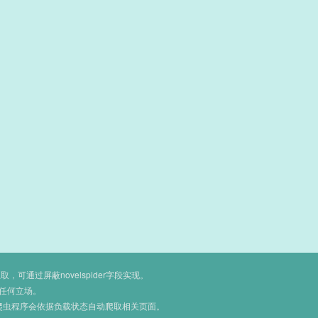
通过屏蔽novelspider字段实现。
任何立场。
爬虫程序会依据负载状态自动爬取相关页面。