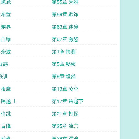
 尴尬
第55章 为难
 布置
第59章 欺诈
 越界
第63章 迷障
 自曝
第67章 激怒
 余波
第1章 揣测
 疑惑
第5章 秘密
 强训
第9章 坦然
 夜鹰
第13章 凌空
 跨越 上
第17章 跨越下
 停跳
第21章 打探
 盲降
第25章 流言
 前夜
第29章 远途