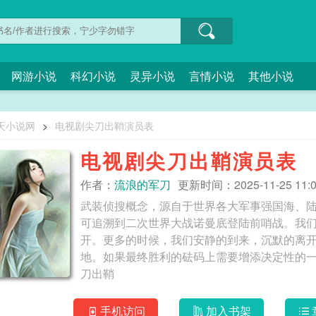
网游小说
科幻小说
灵异小说
言情小说
其他小说
天小说网
>
电视剧尖刀出鞘演员表
电视剧尖刀出鞘演员表
作者：
流浪的军刀
更新时间：2025-11-25 11:0
武装侦搜概念，源自于世界各大军事强国海、
可追溯到二次世界大战诺曼底登陆前哨战。我
开。更多的时候，我们安静的到来，沉默的离
地。如果最终胜利的砝码上需要增添决定性的一
刀出鞘
手机访问
加入书架