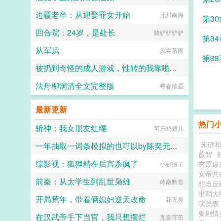
边疆老卒：从迎娶罪女开始
北川南海
第30
四合院：24岁，是处长
骑驴驴驴驴
第34
从军赋
风尘落雨
第38
被扔到奇怪的成人游戏，性转的我靠啪啪拯救世界！？
法舟柳洞清全文完整版
songsong
寻春续昼
最新更新
热门
斩神：我女朋友红缨
可乐鸡翅儿
朱砂
一年抽取一词条模拟的也可以by陈奕无弹窗番外
薇智
综影视：狐狸精在后宫杀疯了
玄原谅
六大六子
小妙招了
女帝共
前秦：从太学生到乱世枭雄
岭南黔首
想当反
出鞘大
开局荒年，带着俩媳妇逆天改命
花无炎
演员
集剧
在汉武帝手下当官，我只想摆烂
无妄守茁