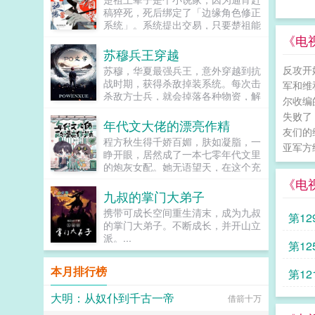
回！去！好消息对方是陆洺执，陆氏
稿猝死，死后绑定了「边缘角色修正
集团太子爷，多金，年轻，人还帅。
系统」。系统提出交易，只要楚祖能
坏消息这人脾气差，控制欲强，还打
扮演并修正那些被读者讨厌的边缘角
《电
算趁机和她来场合约恋爱。...
色，他就能重获新生。楚祖改人设是
苏穆兵王穿越
吧？老擅长了！第一本读者A你可以
反攻开
苏穆，华夏最强兵王，意外穿越到抗
让反派降智，但你最好不要做梦觉得
战时期，获得杀敌掉装系统。每次击
军和维
读者也会降智，很难懂吗？还是读者
杀敌方士兵，就会掉落各种物资，解
A靠靠靠！早说是大佬的局中局中局
尔收编
锁成就，更能得到系统丰厚的奖励。
啊！！祖爹！对不起！是我说话太大
失败了
系统提示恭喜宿主击杀敌方士...
年代文大佬的漂亮作精
声了！！第二本读者B狗塑适可而
友们的
止，就算你重复强调五百次他是可爱
程方秋生得千娇百媚，肤如凝脂，一
亚军方
狗狗，但我只看到了一只舔狗，还是
睁开眼，居然成了一本七零年代文里
不会汪汪叫的那种。还是读者B起猛
的炮灰女配。她无语望天，在这个充
了，看到无敌阳光开朗大狗狗了，哪
满限制的时代，她只想当条咸鱼，拿
《电
里能领养，阿祖！我也要养阿祖！！
着便宜老公的丰厚工资买买买，顺便
九叔的掌门大弟子
第三本读者C作者生活这么不如意，
再好好享受宽肩窄腰，冷峻帅气...
携带可成长空间重生清末，成为九叔
一定要搞这么五毒俱全的角色？写不
第12
的掌门大弟子。不断成长，并开山立
出来东西找个班上吧。还是读者
派。...
CMD，祖神，我可真该死啊！第四
第12
本第五本第六本楚祖怎么样，虽然演
的一般，但我改得还行吧？系统你知
本月排行榜
第12
道什么叫边缘角色吗？人气大爆角色
算什么边缘角色啊！！！TIPS12100
大明：从奴仆到千古一帝
借箭十万
存稿箱吐章节，偶尔抽空改错字2警