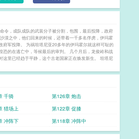
假命令，成队成队的武装分子被分割，包围，最后投降，政府
了沙漠之中，他们回来的时候，还带着一千多名俘虏，伊玛霍
府军投降。 为祸坦塔尼亚20多年的伊玛霍尔就这样可耻的
惶恐的在逃亡中，等候最后的审判。 几个月后，龙俊岭和战
时这里已经趋于平静，这个古老国家正在焕发新生。 坦塔尼
章 千骑
第126章 炮击
章 猎场上
第122章 促膝
章 冲阵下
第118章 冲阵中