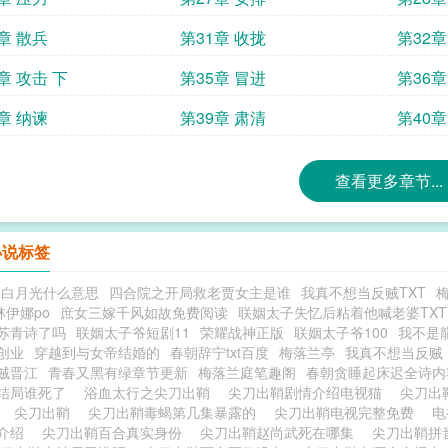
章 散兵
第31章 收拢
第32章
章 攻击 下
第35章 冒进
第36章
章 纳谏
第39章 肃清
第40章
查看更多章节...
小说标签
和白月光什么意思
四合院之开局救老贾女主是谁
我真不想当反贼TXT
梅
林伊娜po
庶女三嫁千风如故免费阅读
联姻太子失忆后粘着他喊老婆TXT
苏青诗了吗
联姻太子爷短剧11
荣耀战神正版
联姻太子爷100
我不是
创业
穿越到与女帝结婚的
春朝辞宁txt百度
梅落兰亭
我真不想当反贼
贼晋江
青春又黑有绿章节更新
梅落兰庭笔趣阁
春朝贪睡起床迟全诗内
结局谁死了
浴血太行之尖刀出鞘
尖刀出鞘剧情介绍电视猫
尖刀出
表
尖刀出鞘
尖刀出鞘毒蝎第几集暴露的
尖刀出鞘电视完整免费
电
情介绍
尖刀出鞘百合真实身份
尖刀出鞘赵尚武死在哪集
尖刀出鞘