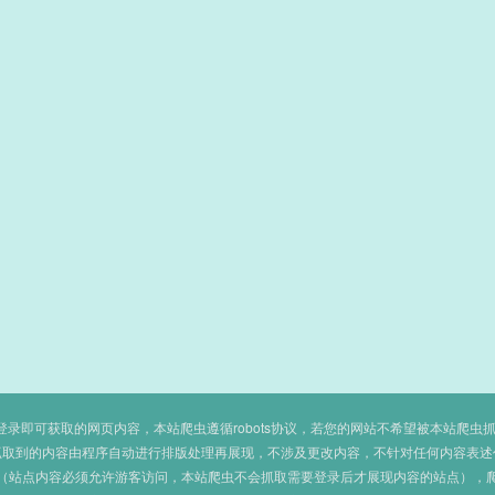
即可获取的网页内容，本站爬虫遵循robots协议，若您的网站不希望被本站爬虫抓取，可
抓取到的内容由程序自动进行排版处理再展现，不涉及更改内容，不针对任何内容表述
（站点内容必须允许游客访问，本站爬虫不会抓取需要登录后才展现内容的站点），