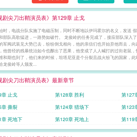
视剧尖刀出鞘演员表》第129章 止戈
始时，电战分队实施了电磁压制，同时不断地以伊玛霍尔的名义，发送 
和部队高歌猛进，一路势如破竹。 龙俊岭的任务完成了，接应部队深入
的军阀武装见大势已去，纷纷倒戈相向，他的亲信们也开始弃他而去，向政
，他曾经的残暴统治如今也酿出了恶果，他变成了人人喊打的过街老鼠，
维和期也到了，他们来的时候，坦塔尼亚是个分裂且战火纷飞的国家，此
给龙俊岭等人颁发...
视剧尖刀出鞘演员表》最新章节
9章 止戈
第128章 胜利
第127
5章 撕裂
第124章 猎场下
第123
1章 死地下
第120章 死地上
第119