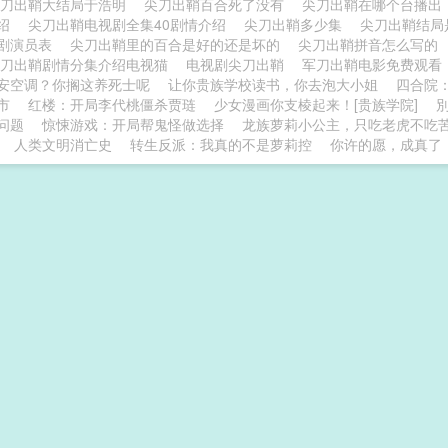
尖刀出鞘大结局于浩明
尖刀出鞘百合死了没有
尖刀出鞘在哪个台播
介绍
尖刀出鞘电视剧全集40剧情介绍
尖刀出鞘多少集
尖刀出鞘结
剧演员表
尖刀出鞘里的百合是好的还是坏的
尖刀出鞘拼音怎么写的
尖刀出鞘剧情分集介绍电视猫
电视剧尖刀出鞘
军刀出鞘电影免费观
安空调？你搁这养死士呢
让你贵族学校读书，你去泡大小姐
四合院
市
红楼：开局李代桃僵杀贾琏
少女漫画你支棱起来！[贵族学院]
问题
惊悚游戏：开局帮鬼怪做选择
龙族萝莉小公主，只吃老虎不吃
人类文明消亡史
转生反派：我真的不是萝莉控
你许的愿，成真了