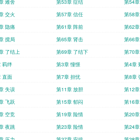
章 难舍
第53章 症结
第54章
章 交火
第57章 信任
第58章
章 隐痛
第61章 阵前
第62章
章 搅局
第65章 肾击
第66章
8章 了结上
第69章 了结下
第70章
章 羁绊
第3章 憧憬
第4章
章 直面
第7章 担忧
第8章
章 失误
第11章 放胆
第12章
章 飞跃
第15章 郁闷
第16章
章 空竞
第19章 险情
第20章
章 夜跳
第23章 险情
第24章
章 压力
第27章 安排
第28章