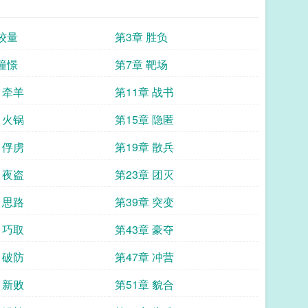
 较量
第3章 胜负
 憧憬
第7章 靶场
 牵羊
第11章 战书
 火锅
第15章 隐匿
 俘虏
第19章 散兵
 夜盗
第23章 团灭
 思路
第39章 突变
 巧取
第43章 豪夺
 破防
第47章 冲营
 新败
第51章 貌合