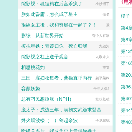
惕祖哥感情牌，他是个狠人3wb短不
《电
综影视：狐狸精在后宫杀疯了
小妙招了
拉揪，随机掉落祖哥CG4论坛都会标
注发言时间，精确到秒，有用5是想
朕如此昏庸，怎么成了星主
佚名
楔子
简单尝试各种题材的产物，专栏预收
有各个题材，收收菜呗w...
拒絕女主後，我和喪屍在一起了？！
嗷
第4
影综：从新世界开始
有个人在家
第8
模拟星铁：奇迹归你，死亡归我
九银河
第12
综影视之杠上送子观音
九歌未央
第16
相思桃花灼
重棠
第20
三国：寡妇收集者，曹操直呼内行
躺平菜狗
第36
容颜妖娆
千年人偶?
第40
总有刁民想睡朕（NPH）
桂味荔枝
废太子：戍边三年，满朝文武跪求登基
第44
烽火烟波楼（二）剑起余波
Summer晴空
子龙翼德
第48
断绝关系后，我成为史上最强异姓王