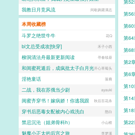
第52
我教日月竞风流
间歇踌躇满志
孤独的小明
第56
本周收藏榜
第60
斗罗之绝世牛牛
花Q
第64
bl文总受成攻[快穿]
禾子小西
第6
柳洞清法舟最新更新阅读
寻春续昼
第2
和闺蜜死遁后，成疯批太子白月光
开心草莓头
第6
淫艳童话
落裔
第10
二战，我在苏俄当少尉
ayauki
第14
闺蜜齐穿书！嫁病娇！你逃我跟
秋后百花杀
第18
穿书后恶毒女配被内心戏洗白
憨白
禁忌沉沦（姐弟骨科h）
第22
小山楂
魅魔小正太的后宫之旅
李梦溪
第26