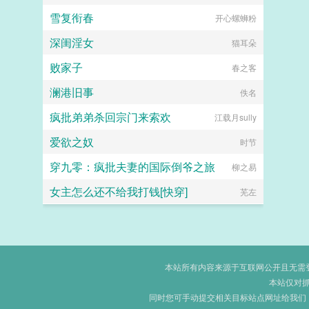
雪复衔春
开心螺蛳粉
深闺淫女
猫耳朵
败家子
春之客
澜港旧事
佚名
疯批弟弟杀回宗门来索欢
江载月sully
爱欲之奴
时节
穿九零：疯批夫妻的国际倒爷之旅
柳之易
女主怎么还不给我打钱[快穿]
芜左
本站所有内容来源于互联网公开且无需登录
本站仅对
同时您可手动提交相关目标站点网址给我们