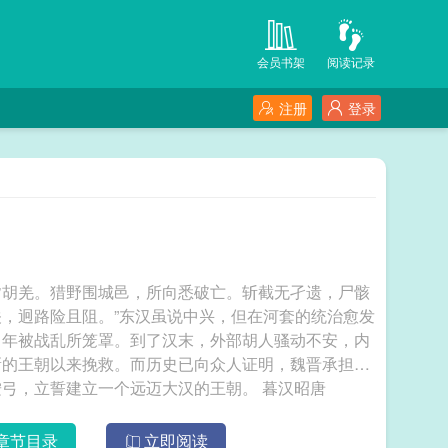
会员书架
阅读记录
注册
登录
皆胡羌。猎野围城邑，所向悉破亡。斩截无孑遗，尸骸
，迥路险且阻。”东汉虽说中兴，但在河套的统治愈发
常年被战乱所笼罩。到了汉末，外部胡人骚动不安，内
新的王朝以来挽救。而历史已向众人证明，魏晋承担不
起如此大任。混乱的边塞，一名边镇少年握槊按弓，立誓建立一个远迈大汉的王朝。 暮汉昭唐
章节目录
立即阅读