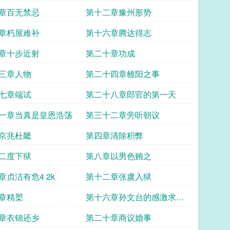
章百无禁忌
第十二章豫州形势
章朽屋难补
第十六章腾达得志
章十步近射
第二十章功成
三章人物
第二十四章雒阳之事
七章端试
第二十八章郎官的第一天
一章当真是皇恩浩荡
第三十二章旁听朝议
京兆杜畿
第四章清除积弊
二度下狱
第八章以男色贿之
章贞洁有危4 2k
第十二章张虞入狱
章精槊
第十六章孙文台的感激求追
读
章衣锦还乡
第二十章商议婚事