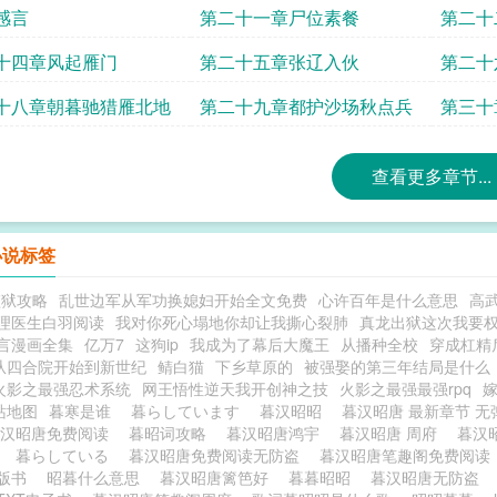
感言
第二十一章尸位素餐
第二十
订
十四章风起雁门
第二十五章张辽入伙
第二十
十八章朝暮驰猎雁北地
第二十九章都护沙场秋点兵
第三十
查看更多章节...
小说标签
监狱攻略
乱世边军从军功换媳妇开始全文免费
心许百年是什么意思
高
理医生白羽阅读
我对你死心塌地你却让我撕心裂肺
真龙出狱这次我要
言漫画全集
亿万7
这狗ip
我成为了幕后大魔王
从播种全校
穿成杠精
从四合院开始到新世纪
鲭白猫
下乡草原的
被强娶的第三年结局是什么
火影之最强忍术系统
网王悟性逆天我开创神之技
火影之最强最强rpq
站地图
暮寒是谁
暮らしています
暮汉昭昭
暮汉昭唐 最新章节 
暮汉昭唐免费阅读
暮昭词攻略
暮汉昭唐鸿宇
暮汉昭唐 周府
暮汉
书
暮らしている
暮汉昭唐免费阅读无防盗
暮汉昭唐笔趣阁免费阅
盗版书
昭暮什么意思
暮汉昭唐篱笆好
暮暮昭昭
暮汉昭唐无防盗