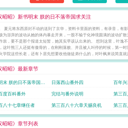
汉昭昭》新书明末 朕的日不落帝国求关注
。 夏元将东西原封不动的送到了京华，资料卡里面的资料，有录音，有影
极为澎湃的波动从她的体内暴走开来，一股不输于化神境圆满的波动扩散
作祟，要不是那个报道太短暂，她其实早该认出来的。 想到这里，叶逸
，这叶熊三人还挺有傲骨的，在刚刚落败、并且被人叫停的时候，第一时
火学院这些长老，还有卜居先想要收他做徒弟什么的，对叶枫来说简直就是一
汉昭昭》最新章节
明末 朕的日不落帝国求
日落西山番外四
百年兴
百度百科番外
完结与番外说明
第三百
百八十七章继任者
第三百八十六章天赐良机
第三百
汉昭昭》章节列表