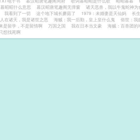
TXT电子书
暮汉昭唐笔趣阁周府
歌词暮昭昭是什么歌
昭昭暮暮
暮暮昭昭什么意思
暮汉昭唐笔趣阁无弹窗
诸天恶兽，我以牛鬼蛇神为
我看到了一切
这个地下城长蘑菇了
1979：未婚妻是天仙妈
长
人在诸天，我是诸世之恶
海贼：我一后勤，皇上皇什么鬼
俗世：我
来是留学，不是留情啊
万国之国
我在日本当文豪
海贼：百兽团的
只想找死啊