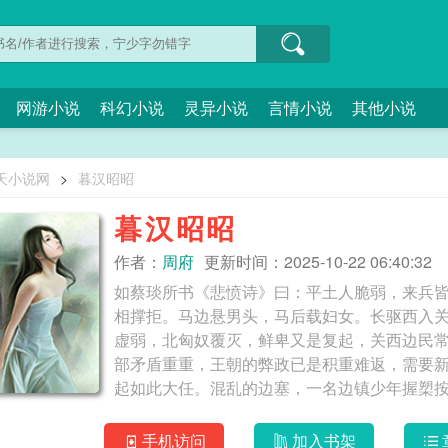
网游小说
科幻小说
灵异小说
言情小说
其他小说
天小说网
>
暮汉昭昭
暮汉昭昭
作者：
周府
更新时间：2025-10-22 06:40:32
如蔡琰所书《悲愤诗》曰：平土人脆弱，来兵
相撑拒。马边悬男头，马后载妇女。长驱西入关
虚弱，北匈奴覆灭，鲜卑又是复起，关西边民
部矛盾重重，王朝的弊政已是积重难返，需要
手机访问
加入书架