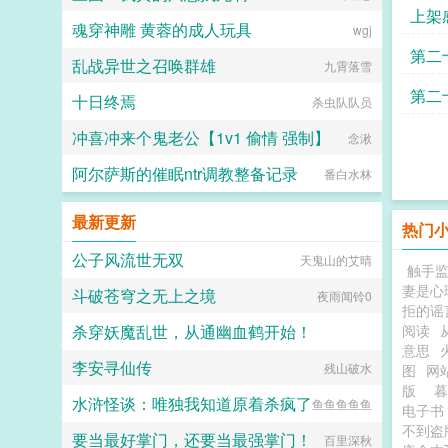
上架
魂穿神雕 黄蓉的成人玩具
wgj
第二
乱战异世之召唤群雄
九霄落雪
第二
十日终焉
杀虫队队员
冲喜冲来个鬼老公【1v1 偷情 强制】
念湫
阿尔萨斯的催眠ntr调教整备记录
番白水林
最新更新
热门
公子风流世无双
天鬼山的艾晴
触手
妻是心
斗破苍穹之无上之境
夜雨闻铃0
拒的谣
杀穿妖魔乱世，从通幽血鹤开始！
阅读
意思
李安寻仙传
白酒白酒白酒
残山破水
图
网
版
水浒怪谈：唯独我知道原着杀疯了
鱼鱼鱼鱼鱼
电子
不到
要当最好掌门，还要当最强掌门！
百里深秋