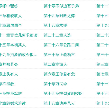
章帐中驳答
第十章不似边塞子弟
第十一
三章相貌取人
第十四章时政之弊
第十五
七章思虑周全
第十八章求援
第十九
十一章官位几何求追读
第二十二章人选
第二十
十五章本初其人
第二十六章公路二问
第二十
十九章抽象的政令拟人
第三十章上疏劝言
第三十
史
章拜郑县令
第二章宦游人
第三章
章上头有人
第六章王使君有危
第七章
章不得赦
第十章万民伞
第十一
三章投身军旅
第十四章护匈奴副校尉
第十五
七章毁婚求追读
第十八章边塞风云
第十九