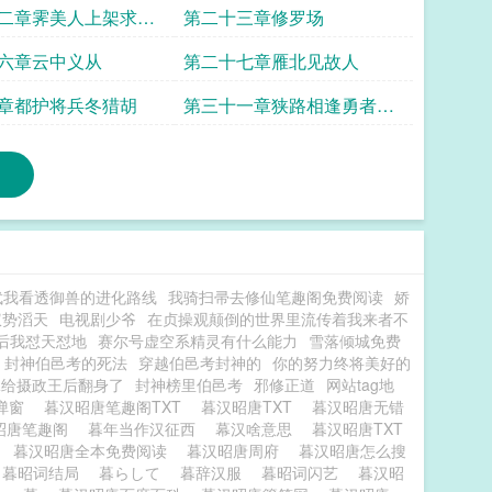
二章霁美人上架求首
第二十三章修罗场
六章云中义从
第二十七章雁北见故人
章都护将兵冬猎胡
第三十一章狭路相逢勇者胜
二合一
武我看透御兽的进化路线
我骑扫帚去修仙笔趣阁免费阅读
娇
权势滔天
电视剧少爷
在贞操观颠倒的世界里流传着我来者不
后我怼天怼地
赛尔号虚空系精灵有什么能力
雪落倾城免费
封神伯邑考的死法
穿越伯邑考封神的
你的努力终将美好的
嫁给摄政王后翻身了
封神榜里伯邑考
邪修正道
网站tag地
无弹窗
暮汉昭唐笔趣阁TXT
暮汉昭唐TXT
暮汉昭唐无错
昭唐笔趣阁
暮年当作汉征西
幕汉啥意思
暮汉昭唐TXT
读
暮汉昭唐全本免费阅读
暮汉昭唐周府
暮汉昭唐怎么搜
暮昭词结局
暮らして
暮辞汉服
暮昭词闪艺
暮汉昭