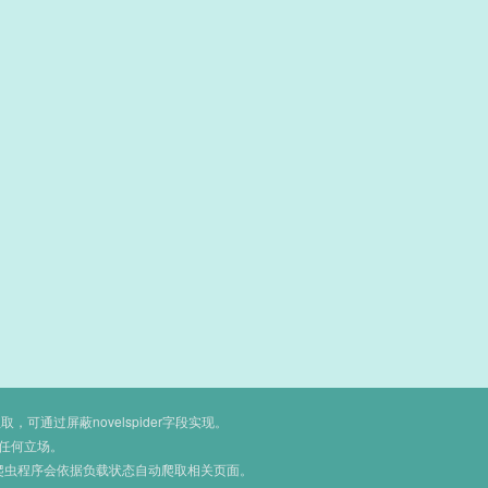
通过屏蔽novelspider字段实现。
任何立场。
爬虫程序会依据负载状态自动爬取相关页面。