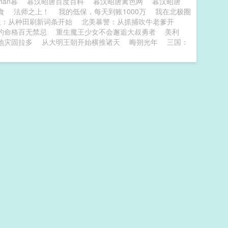
han暮
暮汉昭唐百度百科
暮汉昭唐篱笆网
暮汉昭唐
食
法师之上！
我的低保，每天到账1000万
我在北极圈
生：从种田刷新词条开始
北美暴警：从抓捕吹牛老爹开
的命格百无禁忌
重生魔王少女不会邂逅大叔勇者
美利
地灾固拉多
从大明王朝开始横推诸天
晦朔光年
三国：