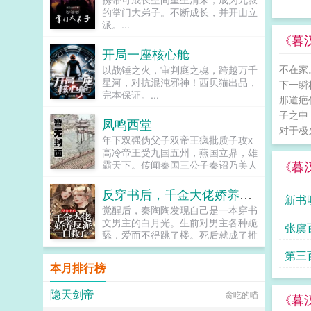
让反派降智，但你最好不要做梦觉得
的掌门大弟子。不断成长，并开山立
读者也会降智，很难懂吗？还是读者
派。...
A靠靠靠！早说是大佬的局中局中局
《暮
啊！！祖爹！对不起！是我说话太大
开局一座核心舱
声了！！第二本读者B狗塑适可而
止，就算你重复强调五百次他是可爱
不在家
以战锤之火，审判庭之魂，跨越万千
狗狗，但我只看到了一只舔狗，还是
星河，对抗混沌邪神！西贝猫出品，
下一瞬
不会汪汪叫的那种。还是读者B起猛
完本保证。...
那道疤
了，看到无敌阳光开朗大狗狗了，哪
子之中
里能领养，阿祖！我也要养阿祖！！
凤鸣西堂
第三本读者C作者生活这么不如意，
对于极
年下双强伪父子双帝王疯批质子攻x
一定要搞这么五毒俱全的角色？写不
高冷帝王受九国五州，燕国立鼎，雄
出来东西找个班上吧。还是读者
《暮
霸天下。传闻秦国三公子秦诏乃美人
CMD，祖神，我可真该死啊！第四
之子，最不得宠。秦国式微，为表忠
本第五本第六本楚祖怎么样，虽然演
心，便将他送去燕国作质子。几渡春
的一般，但我改得还行吧？系统你知
反穿书后，千金大佬娇养反派自救了
新书
秋，万里霜寒。秦诏乖顺，颇得燕王
道什么叫边缘角色吗？人气大爆角色
觉醒后，秦陶陶发现自己是一本穿书
宠溺，于及冠年放他归去。哪知三个
算什么边缘角色啊！！！TIPS12100
文男主的白月光。生前对男主各种跪
关注
张虞
月后，他竟扫平障碍，弑父即位。自
存稿箱吐章节，偶尔抽空改错字2警
舔，爱而不得跳了楼。死后就成了推
此后狼子野心，昭然若揭三载风云变
惕祖哥感情牌，他是个狠人3wb短不
动男女主感情戏工具人，被频频鞭
幻，他荡平七国，强灭五州，将河山
拉揪，随机掉落祖哥CG4论坛都会标
第三
尸。秦家大小姐不干了！马上开启
归化为一，却将精兵对准燕国。强破
本月排行榜
注发言时间，精确到秒，有用5是想
王...
宫门之日，未杀一名俘虏，未夺半只
简单尝试各种题材的产物，专栏预收
鸡犬。燕王端坐，临视睥睨，不怒而
有各个题材，收收菜呗w...
隐天剑帝
贪吃的喵
《暮
自威。二人对上视线，促狭中带着几