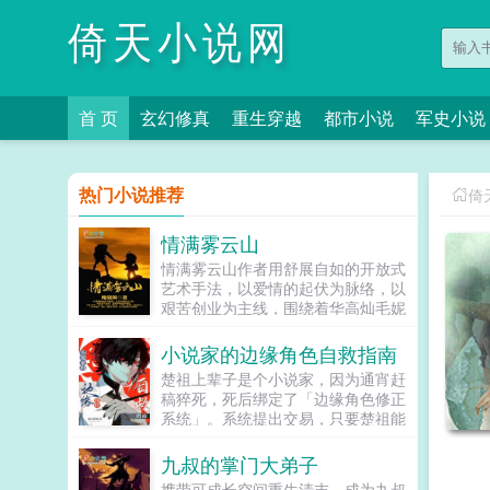
倚天小说网
首 页
玄幻修真
重生穿越
都市小说
军史小说
热门小说推荐
倚
情满雾云山
情满雾云山作者用舒展自如的开放式
艺术手法，以爱情的起伏为脉络，以
艰苦创业为主线，围绕着华高灿毛妮
妮的爱情故事，勾划了林瑛甘雯丽关
文彬梁仕达丁...
小说家的边缘角色自救指南
楚祖上辈子是个小说家，因为通宵赶
稿猝死，死后绑定了「边缘角色修正
系统」。系统提出交易，只要楚祖能
扮演并修正那些被读者讨厌的边缘角
色，他就能重获新生。楚祖改人设是
九叔的掌门大弟子
吧？老擅长了！第一本读者A你可以
携带可成长空间重生清末，成为九叔