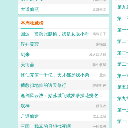
骚大将军x骄扬富贵小少爷被老婆倒
第九
追又放弃，将军等会，小祖宗哎！■
大道仙瓶
金鑫生水
东幻众神审判日疯批大佬x高冷之花
为神清路的蓝星5s指挥长军官权昼，
第十
本周收藏榜
遇到一个顶级疯批罪犯。想杀我？试
试接吻吗？■现耽第13个治疗师狂躁
第十
失眠的霸总，被手段高超的pua心理
国运：扮演张麒麟，我是女版小哥
离殊公子
治疗师狠狠拿捏。老婆把我的精神病
第二
治成了恋爱脑...
淫娃黄蓉
黑喵酱
第二
剑来
烽火戏诸侯
第二
天衍鼎
骑牛牧星
的刺
修仙充值一千亿，天才都是我小弟
第一
孟则
截教扫地仙的诸天修行
弹剑听禅
第五
逸剑风云决：姑苏城飞贼罗摹探花扮乞儿，赏灯会指奸露出名剑欧阳雪
第九
戏神！
独孤欢
Ding
第十
丹道仙途
太上道经
第十
三国：我真的只想找死啊
一时疏忽