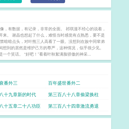
像，有数据，有记录，非常的全面。 祁琪漫不经心的说着，
开来。 谢晶也想起了什么，难怪当时感觉有点熟悉，要不是
不禁暗暗点头，对叶熊三人高看了一眼。没想到在族中同辈弟
间想到的居然是维护己方的尊严，这种情况，似乎很少见。
个笑话。 “好吧！”看着叶秋絮满脸骄傲的神采...
衰番外三
百年盛世番外二
八十九章新的时代
第三百八十八章偷梁换柱
八十五章二十八功臣
第三百八十四章激流勇退