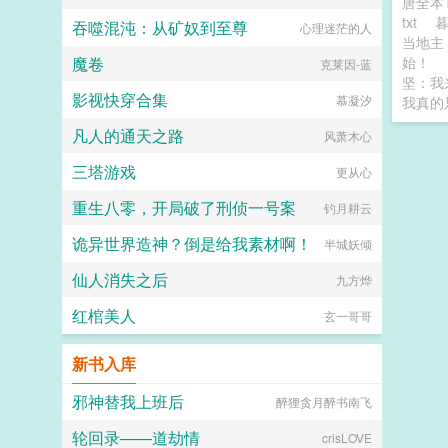
唐全本
txt
吞噬混沌：从矿奴到至尊
心理迷茫的人
当地主
魔卷
始！
克莱因-蓝
坚：我
影视快穿合集
慕凝汐
我真的
凡人的通天之路
风萧木心
三塔游戏
更从心
重生八零，开局破了刑侦一号案
钓月耕云
诡异世界造神？倒是给我素材啊！
半城妖倾
仙人消失之后
九方烨
红棺美人
玄一哥哥
新书入库
邪神替我上班后
醉狸贪月醉书南飞
轮回录——道劫情
crisLOVE