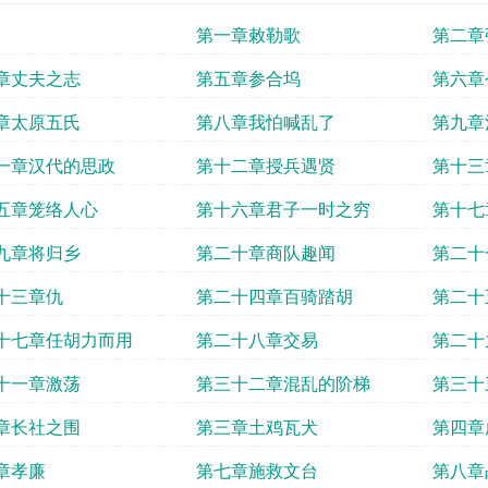
第一章敕勒歌
第二章
章丈夫之志
第五章参合坞
第六章
章太原五氏
第八章我怕喊乱了
第九章
一章汉代的思政
第十二章授兵遇贤
第十三
五章笼络人心
第十六章君子一时之穷
第十七
九章将归乡
第二十章商队趣闻
第二十
十三章仇
第二十四章百骑踏胡
第二十
十七章任胡力而用
第二十八章交易
第二十
十一章激荡
第三十二章混乱的阶梯
第三十
章长社之围
第三章土鸡瓦犬
第四章
章孝廉
第七章施救文台
第八章