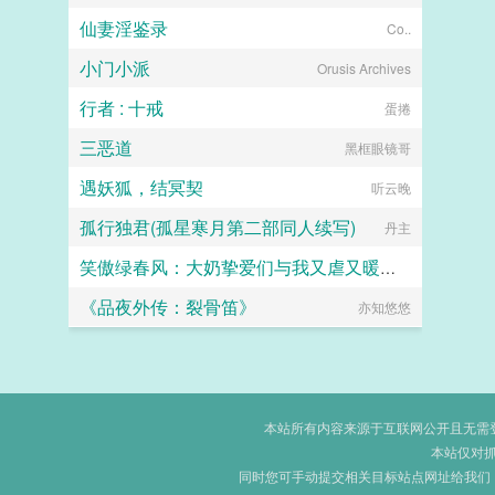
仙妻淫鉴录
Co..
小门小派
Orusis Archives
行者 : 十戒
蛋捲
三恶道
黑框眼镜哥
遇妖狐，结冥契
听云晚
孤行独君(孤星寒月第二部同人续写)
丹主
笑傲绿春风：大奶挚爱们与我又虐又暖的绿爱路
《品夜外传：裂骨笛》
闲来无事
亦知悠悠
本站所有内容来源于互联网公开且无需登录
本站仅对
同时您可手动提交相关目标站点网址给我们