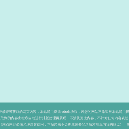
即可获取的网页内容，本站爬虫遵循robots协议，若您的网站不希望被本站爬虫抓取，可
抓取到的内容由程序自动进行排版处理再展现，不涉及更改内容，不针对任何内容表述
（站点内容必须允许游客访问，本站爬虫不会抓取需要登录后才展现内容的站点），