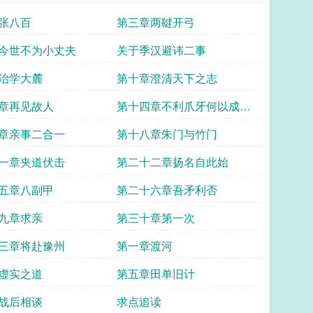
张八百
第三章两鞬开弓
今世不为小丈夫
关于季汉避讳二事
治学大麓
第十章澄清天下之志
章再见故人
第十四章不利爪牙何以成大
事
章亲事二合一
第十八章朱门与竹门
一章夹道伏击
第二十二章扬名自此始
五章八副甲
第二十六章吾矛利否
九章求亲
第三十章第一次
三章将赴豫州
第一章渡河
虚实之道
第五章田单旧计
战后相谈
求点追读