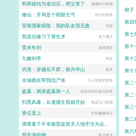
分挑衅，金阶玉殿便生了寒。那凤目
和师姐结为道侣后，师父变了
慵懒的竹林猫
微眯，仍循着旧日称呼，质问声凛
楔子
冽，吾儿，如今可要杀了寡人？秦诏
修仙：开局是个瞎眼乞丐
坑中的老鱼
俯身，骤然折膝跪了下去往日隐忍换
第四
作桀骜，锋锐眉眼经年淬炼，越发显
背靠国家探险，我的队友强无敌
吊娃
得狠厉，但唇角柔情却化作了一抹
第七
笑，未免舍不得。哦？宫城十里，凤
我道侣修习了替生术
笔下通天
冠霞帔，金银珠玉贯满箱，另有玺印
一枚，权作信礼。儿臣秦诏笑的璀
第十
晋末长剑
孤独麦客
璨，忽又改了口，朕，是来迎娶您回
家的。前期日常卖惨求宠博取父王怜
九幽剑帝
第十
剑言
爱的质子攻x每天外冷内热宠溺带娃
的后爹受后期装乖假寐豺狼帝王攻x
武侠：穿越岳不群，振兴华山
落木
第十
高冷美强囚凤帝王受食用注意■时代
架春秋平行时期，称呼及势力地图有
全城都在帮我找尸体
几人得鹿皆梦鱼
第二
私设。双方无任何亲缘关系，质子到
他国后，称国君为父王。■端水互宠
盗墓：南派盗墓第一人
来自这世纪最北的鱼
第二
相爱相杀年龄差7岁年下强强身心
1v1欢迎收藏作者鞠躬jpg其他预收
扫黑风暴，从逮捕丈母娘开始
我是九门丧彪
（作者广告位3啵啵）■古耽戎马踏
第三
秋棠心狠手辣权臣攻x老谋深算谋士
青尘直上
牛郎姗姗来迟
受权臣技能之伺候娇生惯养的公子哥
第二
儿。■古耽照我满怀冰雪忠犬糙汉暗
调查案子不幸被恶徒抓关入地牢沦为众色狼玩物的绝美女侠
卫攻x狠戾变态王爷受被王爷一个巴
第六
掌扇爽了。■古耽误我秦楼约高冷闷
我非池中物
夜泊秦淮
黑眼圈