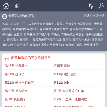
青果和橄榄的区别
阿迪的土豆丝
/著
昝栎，昝家独生子，从小含着金钥匙出生，是校内所有女生的爱慕对象。
青果是
槟榔吗
青果榕的果实能吃吗
青果教育系统官方网站
青果的功效作用与主治
青
果领是什么领型
青果巷景点详细介绍
青果丸
青果系统官网登录
青果领西服图
片
青果颗粒
青果图片
青果系统官网登录入口
青果巷
青果巷 电视剧
青果炖猪
肚的功效与作用禁忌
青果教务系统官网登录入口
青果巷在哪里
青果巷演员
表
青果教务管理系统官网
青果和西青果的区别
青果泡酒的做法和功效
青果米
的功效与作用
青果的别名
青果领毛衣领子的织法
青果软件学院教务网络管理系
青果和橄榄的区别
最新章节
统
青果是橄榄果吗
青果泡蜂蜜能治慢性咽炎吗
青果巷的英文
青果榕
青果校
第16章 坐我脸上
第15章 啄吻
园
青果的作用与功效
青果颗粒的功效与作用
青果片
青果的功效与作用的功能
与主治
青果教务系统
青果糖的功效与作用
青果炖猪肚孕妇什么时候吃最好
青
第14章 想你了
第13章 磨穴扇奶
果和橄榄的区别
青果槟榔
第12章 硬得一直在哭
第11章 舔b
第10章 抠穴喷水
第9章 你还是这么好骗
第8章 我受伤了
第7章 一边哭一边撸鸡巴