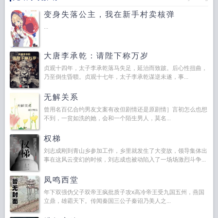
变身失落公主，我在新手村卖核弹
...
大唐李承乾：请陛下称万岁
贞观十四年，太子李承乾落马失足，延治而致跛。后心性扭曲，
乃至倒生昏聩。贞观十七年，太子李承乾谋逆未遂，事...
无解关系
曾用名百亿合约男友文案有改但剧情还是原剧情］言初怎么也想
不到，一贫如洗的她，会和一个陌生男人，莫名...
权梯
刘志成刚到青山乡参加工作，乡里就发生了大变故，领导集体出
事在这风云变幻的时候，刘志成也被动陷入了一场场激烈斗争...
凤鸣西堂
年下双强伪父子双帝王疯批质子攻x高冷帝王受九国五州，燕国
立鼎，雄霸天下。传闻秦国三公子秦诏乃美人之...