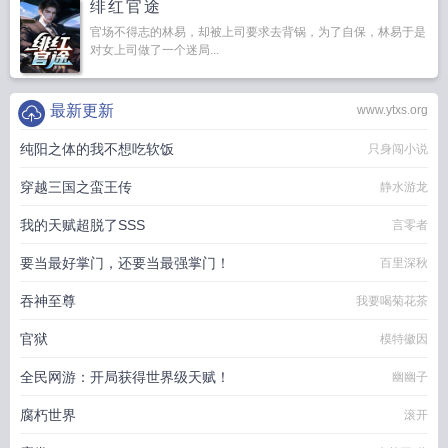
绯红官途
官场不得志的林易，却被上司要求去背锅，为了自保，林易于是
对女上司做了一个迷局...
最新更新
www.ytxs.org
纯阳之体的我不想吃软饭
只身闯小说
穿越三国之蛮王传
静水游龙
我的天赋超脱了SSS
言零者
要当最好掌门，还要当最强掌门！
百里深秋
吞神至尊
我要喝菊花茶
官狱
模特徽因
全民网游：开局获得世界级天赋！
幽幽子
腐朽世界
滚开