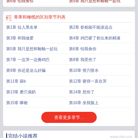
第6章 怕我肏你
第5章 我只是想和釉釉一起玩
青果和橄榄的区别
章节列表
第1章 拉入黑名单
第2章 昝栎能不能滚远点
第3章 和我做爱
第4章 鸡巴硬了射出来的精液
第5章 我只是想和釉釉一起玩
第6章 怕我肏你
第7章 一边哭一边撸鸡巴
第8章 我受伤了
第9章 你还是这么好骗
第10章 抠穴喷水
第11章 舔b
第12章 硬得一直在哭
第13章 磨穴扇奶
第14章 想你了
第15章 啄吻
第16章 坐我脸上
查看更多章节...
完结小说推荐
www.ytxs.org