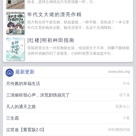
姓名，篮球之神统治力无双强极一时，大...
年代文大佬的漂亮作精
程方秋生得千娇百媚，肤如凝脂，一睁开眼，居然成了一本七零
年代文里的炮灰女配。她无语望天，在这个充满限制...
[红楼]明初种田指南
荣国府里出生一对双胞胎女孩，传说双生子不祥，郑麟子眼睛都
没睁开就被扔到了道观里。小的时候贾元春如盆中牡...
最新更新
www.ytxs.org
月伶酱的幸福生活
月伶
三清偷听我心声，洪荒剧情崩完了
花千落
凡人的通天之路
风萧木心
三生霜
十夜
尘世途【重置版2.0】
好吃懒惰的猫