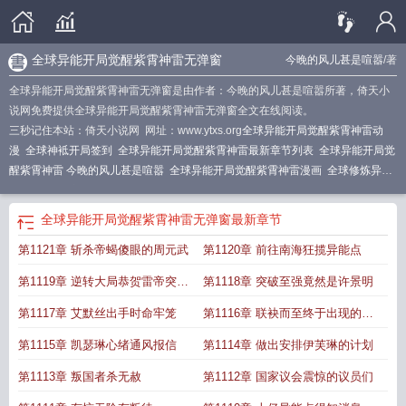
全球异能开局觉醒紫霄神雷无弹窗
今晚的风儿甚是喧嚣
/著
全球异能开局觉醒紫霄神雷无弹窗是由作者：今晚的风儿甚是喧嚣所著，倚天小
说网免费提供全球异能开局觉醒紫霄神雷无弹窗全文在线阅读。
三秒记住本站：倚天小说网 网址：www.ytxs.org
全球异能开局觉醒紫霄神雷动
漫
全球神袛开局签到
全球异能开局觉醒紫霄神雷最新章节列表
全球异能开局觉
醒紫霄神雷 今晚的风儿甚是喧嚣
全球异能开局觉醒紫霄神雷漫画
全球修炼异能
觉醒
全球异变开局觉醒无限天赋
全球异能开局觉醒紫霄神雷免费阅读全文无弹
窗
全球异能开局觉醒紫霄神雷第二季
全球异能开局觉醒紫霄神雷漫画在线观
全球异能开局觉醒紫霄神雷无弹窗
最新章节
看
全球异能开局觉醒紫霄神雷
全球异能开局觉醒紫霄神雷3q中文网
全球异能开
第1121章 斩杀帝蝎傻眼的周元武
第1120章 前往南海狂揽异能点
局觉醒紫霄神雷笔趣阁
全球异能开局吞噬五爪金龙笔趣阁
全球异变开局百万幸
运值笔趣阁
全球异能开局觉醒紫霄神雷漫画下拉
全球异能开局觉醒紫霄神雷 第
第1119章 逆转大局恭贺雷帝突破
第1118章 突破至强竟然是许景明
501章
全球异能开局觉醒紫霄神雷 357章
全球神祗开局选择异形
全球异变开局
百万幸运值
至强
全球异能开局觉醒紫霄神雷女主
全球觉醒 我的异能是齐天大圣
全
第1117章 艾默丝出手时命牢笼
第1116章 联袂而至终于出现的加
球异能开局觉醒紫霄神雷 笔趣阁
全球异能开局觉醒紫霄神雷漫画免费
全球异能
点选项
第1115章 凯瑟琳心绪通风报信
第1114章 做出安排伊芙琳的计划
开局觉醒紫霄神雷txt
全球异能开局奖励冰系异能
全球异能开局觉醒紫霄神雷无
删减
全球异能开局觉醒紫霄神雷百度
全球异能开局觉醒紫霄神雷TXT
全球异能
第1113章 叛国者杀无赦
第1112章 国家议会震惊的议员们
降临
全球异能开局觉醒紫霄神雷免费阅读
全球异能开局觉醒紫霄神雷真人AI