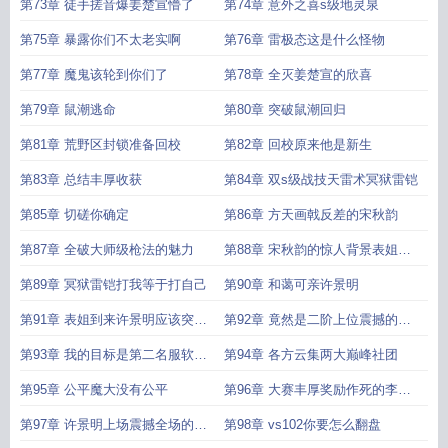
第73章 徒手搓音爆姜楚宣懵了
第74章 意外之喜s级地灵泉
第75章 暴露你们不太老实啊
第76章 雷极态这是什么怪物
第77章 魔鬼该轮到你们了
第78章 全灭姜楚宣的欣喜
第79章 鼠潮逃命
第80章 突破鼠潮回归
第81章 荒野区封锁准备回校
第82章 回校原来他是新生
第83章 总结丰厚收获
第84章 双s级战技天雷术冥狱雷铠
第85章 切磋你确定
第86章 方天画戟反差的宋秋韵
第87章 全破大师级枪法的魅力
第88章 宋秋韵的惊人背景表姐即
将到来
第89章 冥狱雷铠打我等于打自己
第90章 和蔼可亲许景明
第91章 表姐到来许景明应该突破
第92章 竟然是二阶上位震撼的表
一阶了吧
姐三人
第93章 我的目标是第二名服软的
第94章 各方云集两大巅峰社团
宋秋韵
第95章 公平魔大没有公平
第96章 大赛丰厚奖励作死的李承
志
第97章 许景明上场震撼全场的气
第98章 vs102你要怎么翻盘