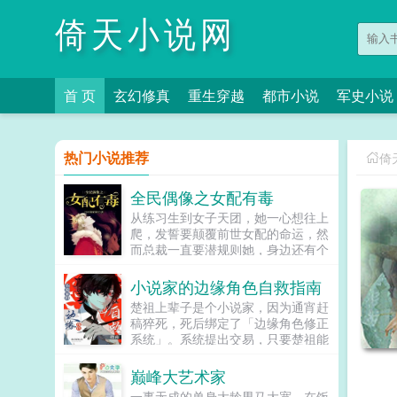
倚天小说网
首 页
玄幻修真
重生穿越
都市小说
军史小说
热门小说推荐
倚
全民偶像之女配有毒
从练习生到女子天团，她一心想往上
爬，发誓要颠覆前世女配的命运，然
而总裁一直要潜规则她，身边还有个
未来影视歌巨星在作妖！！！...
小说家的边缘角色自救指南
楚祖上辈子是个小说家，因为通宵赶
稿猝死，死后绑定了「边缘角色修正
系统」。系统提出交易，只要楚祖能
扮演并修正那些被读者讨厌的边缘角
色，他就能重获新生。楚祖改人设是
巅峰大艺术家
吧？老擅长了！第一本读者A你可以
一事无成的单身大龄男马大宽，在饭