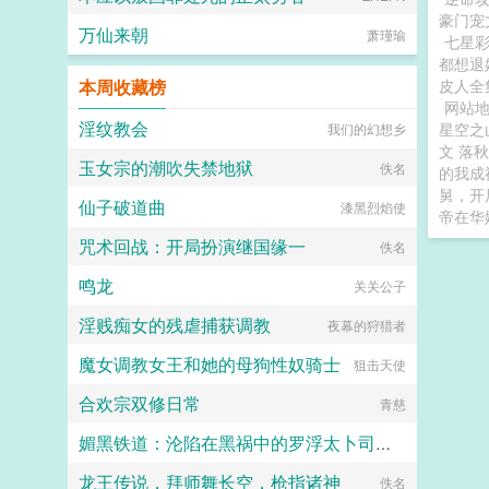
豪门宠
万仙来朝
萧瑾瑜
七星
都想退
本周收藏榜
皮人全
网站
淫纹教会
星空之
我们的幻想乡
文 落
玉女宗的潮吹失禁地狱
佚名
的我成
舅，开
仙子破道曲
漆黑烈焰使
帝在华
咒术回战：开局扮演继国缘一
佚名
鸣龙
关关公子
淫贱痴女的残虐捕获调教
夜幕的狩猎者
魔女调教女王和她的母狗性奴骑士
狙击天使
合欢宗双修日常
青慈
媚黑铁道：沦陷在黑祸中的罗浮太卜司肉媚地狱·符玄篇
龙王传说，拜师舞长空，枪指诸神
七七七
佚名