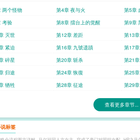
章 两个怪物
第4章 夜与火
第5章
章 考验
第8章 擂台上的觉醒
第9章
章 灭世
第12章 差距
第13
章 紧迫
第16章 九號遗蹟
第17
章 碎星
第20章 斩杀
第21章
章 归途
第24章 恢復
第25章
章 牺牲
第28章 征途
第29章
查看更多章节...
小说标签
攻略全流程图文详解
马尔福同人文女主
穿成了豪门对照组女配
HP之马