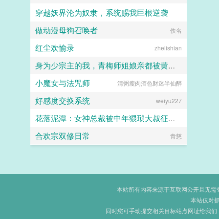
穿越妖界沦为奴隶，系统赐我巨根逆袭
做动漫母狗召唤者
lzymyyear
佚名
红尘欢愉录
zhelishian
身为少宗主的我，青梅师姐娘亲都被黄毛牛走了
小魔女与法咒师
清粥瘦肉酒色财迷半仙醉
江南大刀2012
好感度交换系统
weiyu227
花落泥潭：女神总裁被中年猥琐大叔征服沦为母狗孕妻
合欢宗双修日常
暖海
青慈
本站所有内容来源于互联网公开且无需登录
本站仅对
同时您可手动提交相关目标站点网址给我们