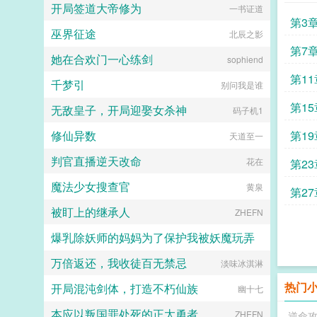
开局签道大帝修为
飞鱼丸子喵
一书证道
第3
巫界征途
北辰之影
第7
她在合欢门一心练剑
sophiend
第11
千梦引
别问我是谁
第15
无敌皇子，开局迎娶女杀神
码子机1
修仙异数
第19
天道至一
判官直播逆天改命
花在
第23
魔法少女搜查官
黄泉
第27
被盯上的继承人
ZHEFN
爆乳除妖师的妈妈为了保护我被妖魔玩弄
万倍返还，我收徒百无禁忌
淡味冰淇淋
心心念念
热门
开局混沌剑体，打造不朽仙族
幽十七
本应以叛国罪处死的正太勇者
ZHEFN
逆命