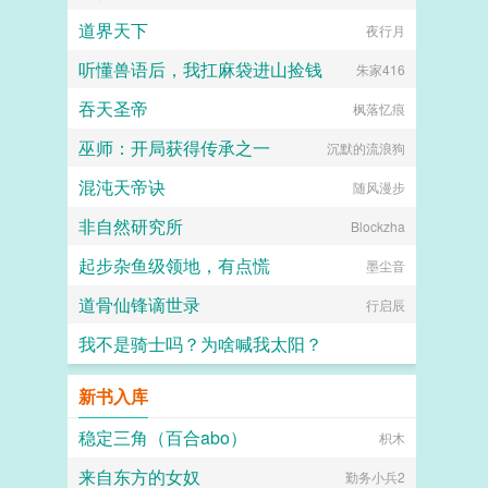
道界天下
夜行月
听懂兽语后，我扛麻袋进山捡钱
朱家416
吞天圣帝
枫落忆痕
巫师：开局获得传承之一
沉默的流浪狗
混沌天帝诀
随风漫步
非自然研究所
Blockzha
起步杂鱼级领地，有点慌
墨尘音
道骨仙锋谪世录
行启辰
我不是骑士吗？为啥喊我太阳？
永久的爆裂魔法使惠惠
新书入库
稳定三角（百合abo）
枳木
来自东方的女奴
勤务小兵2