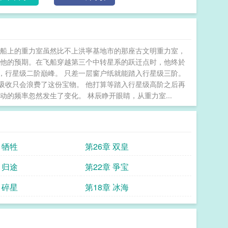
飞船上的重力室虽然比不上洪寧基地市的那座古文明重力室，
了他的预期。在飞船穿越第三个中转星系的跃迁点时，他终於
，行星级二阶巔峰。 只差一层窗户纸就能踏入行星级三阶。
吸收只会浪费了这份宝物。 他打算等踏入行星级高阶之后再
的频率忽然发生了变化。 林辰睁开眼睛，从重力室...
 牺牲
第26章 双皇
 归途
第22章 爭宝
 碎星
第18章 冰海