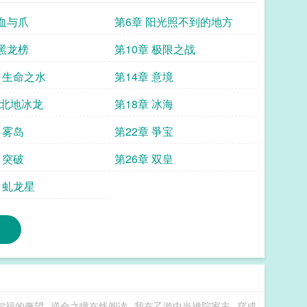
 血与爪
第6章 阳光照不到的地方
 黑龙榜
第10章 极限之战
章 生命之水
第14章 意境
章北地冰龙
第18章 冰海
 雾岛
第22章 爭宝
 突破
第26章 双皇
 虬龙星
尔福的奢望
逆命之瞳在线阅读
我在乙游中当禅院家主
穿成