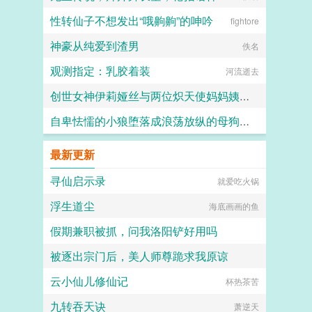
性转仙子不想发出“哦齁齁”的呻吟
fightore
神豪从纯爱到渣男
佚名
观测指定：乳胶着装
河流逝去
创世女神伊莉娅丝与两位炽天使妈妈姨妈一起输给勇者的肉棒，神国沦陷成为新神王的永世肉便器
自卑怯懦的小狼堕落成浪荡放纵的母狗一共需要多久？用快感洗刷掉一切自我和人格吧～
愛と税のために
竹子
最新更新
寻仙启示录
就爱吃火锅
浮生道尘
海底画画的鱼
假期兼职被抓，问我洛阳铲好用吗
被逐出宗门后，美人师尊跪求我原谅
爱打拳的王师傅
云小仙儿修仙记
苗苗这小妞儿
杯热茶苦
九转吞天诀
萧逆天