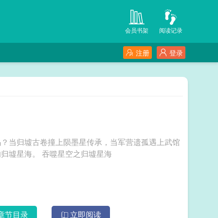
会员书架
阅读记录
注册
登录
吗？当归墟古卷撞上陨墨星传承，当军营遗孤遇上武馆
妖孽。这不是一个人的成神路。这是两个疯子的归墟星海。 吞噬星空之归墟星海
章节目录
立即阅读