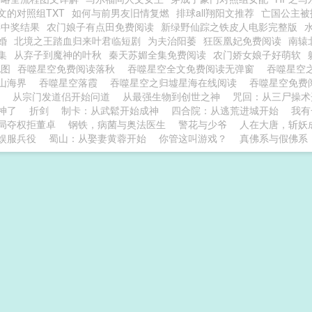
文的对照组TXT
如何与前男友旧情复燃
排球all翔阳文推荐
亡国公主被
彩中奖结果
农门娘子有点田免费阅读
新绿野仙踪之铁皮人电影完整版
婚
北境之王踏血归来叶君临短剧
为夫治阳萎
狂医凰妃免费阅读
南辕
集
从弃子到魔神的叶秋
秦天苏媚全集免费阅读
农门娇女娘子好萌软
地图
吞噬星空免费阅读落秋
吞噬星空全文免费阅读无弹窗
吞噬星空
山海界
吞噬星空落霞
吞噬星空之归墟星海在线阅读
吞噬星空免费
秋
从宗门发道侣开始问道
从最强生物到创世之神
咒回：从三尸操术
神了
折剑
制卡：从武鬆开始成神
四合院：从逃荒进城开始
我有
局夺权拒董卓
钢铁，病菌与奥法医生
警花与少爷
人在大唐，斩妖
娱服兵役
蜀山：从娶妻黄蓉开始
你管这叫游戏？
真佛系与假佛系