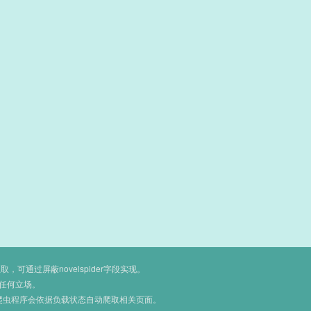
通过屏蔽novelspider字段实现。
任何立场。
爬虫程序会依据负载状态自动爬取相关页面。