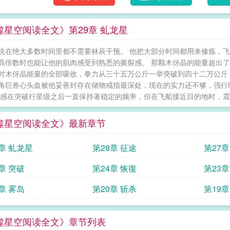
噬星空阅读全文》第29章 虬龙星
统在绝大多数时间里都不需要林辰干预。 他把大部分时间都用来修炼，
高倍数时也能让他的肌肉感受到熟悉的撕裂感。 那颗木伢晶的能量超出
对木伢晶能量的全部吸收，拳力从三十五万公斤一举突破到四十二万公斤
角巨兽心头血被他妥善封存在储物戒指最深处，现在的实力还不够，强行
弦感在突破行星级之后一直保持著稳定的频率，但在飞船接近目的地时，震动
噬星空阅读全文》最新章节
9章 虬龙星
第28章 征途
第27章
章 突破
第24章 恢復
第23章
章 雾岛
第20章 斩杀
第19章
噬星空阅读全文》章节列表