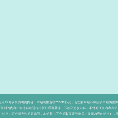
即可获取的网页内容，本站爬虫遵循robots协议，若您的网站不希望被本站爬虫抓取，可
抓取到的内容由程序自动进行排版处理再展现，不涉及更改内容，不针对任何内容表述
（站点内容必须允许游客访问，本站爬虫不会抓取需要登录后才展现内容的站点），