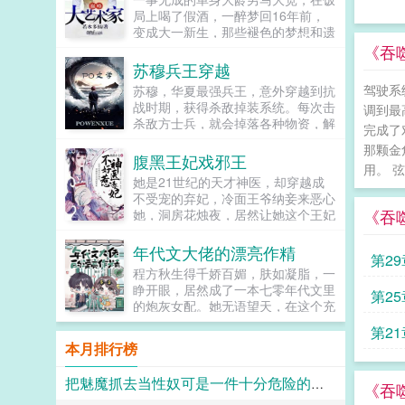
让反派降智，但你最好不要做梦觉得
局上喝了假酒，一醉梦回16年前，
读者也会降智，很难懂吗？还是读者
变成大一新生，那些褪色的梦想和遗
A靠靠靠！早说是大佬的局中局中局
憾，终于有了大展拳脚的机会。当画
《吞
啊！！祖爹！对不起！是我说话太大
家，做导演，收藏古玩字画，...
苏穆兵王穿越
声了！！第二本读者B狗塑适可而
止，就算你重复强调五百次他是可爱
驾驶系
苏穆，华夏最强兵王，意外穿越到抗
狗狗，但我只看到了一只舔狗，还是
战时期，获得杀敌掉装系统。每次击
调到最
不会汪汪叫的那种。还是读者B起猛
杀敌方士兵，就会掉落各种物资，解
完成了
了，看到无敌阳光开朗大狗狗了，哪
锁成就，更能得到系统丰厚的奖励。
那颗金
里能领养，阿祖！我也要养阿祖！！
系统提示恭喜宿主击杀敌方士...
腹黑王妃戏邪王
第三本读者C作者生活这么不如意，
用。 
她是21世纪的天才神医，却穿越成
一定要搞这么五毒俱全的角色？写不
不受宠的弃妃，冷面王爷纳妾来恶心
出来东西找个班上吧。还是读者
《吞
她，洞房花烛夜，居然让她这个王妃
CMD，祖神，我可真该死啊！第四
去伺候，想羞辱她是吧？行啊！她拿
本第五本第六本楚祖怎么样，虽然演
着几面旗子，对着床头摇旗呐...
的一般，但我改得还行吧？系统你知
年代文大佬的漂亮作精
第2
道什么叫边缘角色吗？人气大爆角色
程方秋生得千娇百媚，肤如凝脂，一
算什么边缘角色啊！！！TIPS12100
睁开眼，居然成了一本七零年代文里
第25
存稿箱吐章节，偶尔抽空改错字2警
的炮灰女配。她无语望天，在这个充
惕祖哥感情牌，他是个狠人3wb短不
满限制的时代，她只想当条咸鱼，拿
拉揪，随机掉落祖哥CG4论坛都会标
第21
着便宜老公的丰厚工资买买买，顺便
本月排行榜
注发言时间，精确到秒，有用5是想
再好好享受宽肩窄腰，冷峻帅气...
简单尝试各种题材的产物，专栏预收
有各个题材，收收菜呗w...
把魅魔抓去当性奴可是一件十分危险的事情呢~
《吞