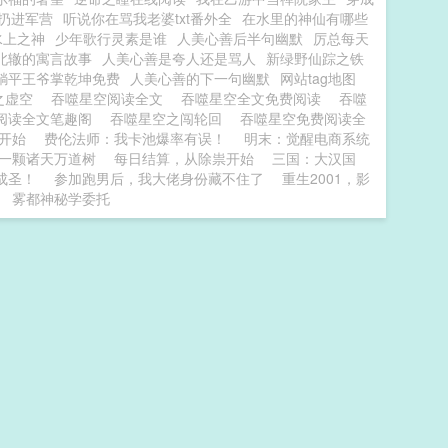
扔进军营
听说你在骂我老婆txt番外全
在水里的神仙有哪些
水上之神
少年歌行灵素是谁
人美心善后半句幽默
厉总每天
北辙的寓言故事
人美心善是夸人还是骂人
新绿野仙踪之铁
躺平王爷掌乾坤免费
人美心善的下一句幽默
网站tag地图
之虚空
吞噬星空阅读全文
吞噬星空全文免费阅读
吞噬
阅读全文笔趣阁
吞噬星空之闯轮回
吞噬星空免费阅读全
开始
费伦法师：我卡池爆率有误！
明末：觉醒电商系统
一颗诸天万道树
每日结算，从除祟开始
三国：大汉国
成圣！
参加跑男后，我大佬身份藏不住了
重生2001，影
雾都神秘学委托