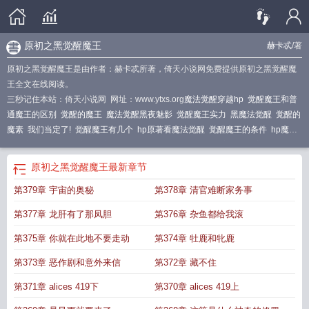
原初之黑觉醒魔王
赫卡忒
/著
原初之黑觉醒魔王是由作者：赫卡忒所著，倚天小说网免费提供原初之黑觉醒魔
王全文在线阅读。
三秒记住本站：倚天小说网 网址：www.ytxs.org
魔法觉醒穿越hp
觉醒魔王和普
通魔王的区别
觉醒的魔王
魔法觉醒黑夜魅影
觉醒魔王实力
黑魔法觉醒
觉醒的
魔素
我们当定了!
觉醒魔王有几个
hp原著看魔法觉醒
觉醒魔王的条件
hp魔法
觉醒穿越原著
觉醒魔王和魔王的区别
hp觉醒血统的文
hp魔法觉醒穿原著
觉醒
魔王和魔王
觉醒hp/德哈
觉醒吧魔王
hp魔法觉醒官网
hp觉醒之黑魔王我们当
原初之黑觉醒魔王
最新章节
定了
hp之魔法觉醒
hp魔法觉醒
hp魔法觉醒同人文
原初之黑觉醒魔王
我们当
第379章 宇宙的奥秘
第378章 清官难断家务事
定了! 赫卡忒
hp黑化觉醒
第377章 龙肝有了那凤胆
第376章 杂鱼都给我滚
第375章 你就在此地不要走动
第374章 牡鹿和牝鹿
第373章 恶作剧和意外来信
第372章 藏不住
第371章 alices 419下
第370章 alices 419上