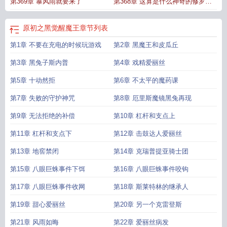
第369章 暴风雨就要来了
第368章 这算是什么神奇的修罗场
啊
原初之黑觉醒魔王
章节列表
第1章 不要在充电的时候玩游戏
第2章 黑魔王和皮瓜丘
第3章 黑兔子斯内普
第4章 戏精爱丽丝
第5章 十动然拒
第6章 不太平的魔药课
第7章 失败的守护神咒
第8章 厄里斯魔镜黑兔再现
第9章 无法拒绝的补偿
第10章 杠杆和支点上
第11章 杠杆和支点下
第12章 击鼓达人爱丽丝
第13章 地窖禁闭
第14章 克瑞普提亚骑士团
第15章 八眼巨蛛事件下饵
第16章 八眼巨蛛事件咬钩
第17章 八眼巨蛛事件收网
第18章 斯莱特林的继承人
第19章 甜心爱丽丝
第20章 另一个克雷登斯
第21章 风雨如晦
第22章 爱丽丝病发