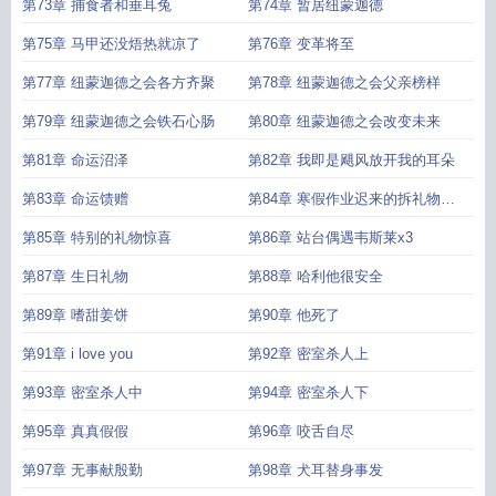
第73章 捕食者和垂耳兔
第74章 暂居纽蒙迦德
第75章 马甲还没焐热就凉了
第76章 变革将至
第77章 纽蒙迦德之会各方齐聚
第78章 纽蒙迦德之会父亲榜样
第79章 纽蒙迦德之会铁石心肠
第80章 纽蒙迦德之会改变未来
第81章 命运沼泽
第82章 我即是飓风放开我的耳朵
第83章 命运馈赠
第84章 寒假作业迟来的拆礼物时
间
第85章 特别的礼物惊喜
第86章 站台偶遇韦斯莱x3
第87章 生日礼物
第88章 哈利他很安全
第89章 嗜甜姜饼
第90章 他死了
第91章 i love you
第92章 密室杀人上
第93章 密室杀人中
第94章 密室杀人下
第95章 真真假假
第96章 咬舌自尽
第97章 无事献殷勤
第98章 犬耳替身事发