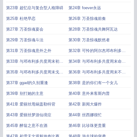
第23章 超忆症与复合型人格障碍
第24章 foever永远
第25章 杜绝早恋
第26章 万圣惊魂前奏
第27章 万圣惊魂宴会
第28章 万圣惊魂共舞阿瓦达
第29章 万圣惊魂斗法
第30章 万圣惊魂默然者
第31章 万圣惊魂意外之外
第32章 可怜的阿尔杰邓布利多的
邀约
第33章 与邓布利多共度周末初入
第34章 与邓布利多共度周末命定
对角巷
魔杖
第35章 与邓布利多共度周末戈德
第36章 与邓布利多共度周末不速
里克山谷
之客
第37章 ggad的久别重逢
第38章 是的你们有一个女儿
第39章 别打她的主意
第40章 意外来客斯内普
第41章 爱丽丝甩锅盖勒特背
第42章 新闻大爆炸
第43章 爱丽丝梦游仙境症
第44章 丝西娜很忙
第45章 醉翁之意不在酒
第46章 比珍珠更贵重
第47章 初雪天文塔魁地奇比赛
第48章 游走球的突袭