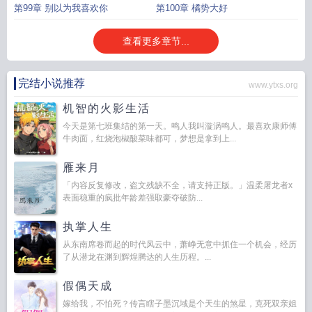
第99章 别以为我喜欢你
第100章 橘势大好
查看更多章节...
完结小说推荐
www.ytxs.org
机智的火影生活
今天是第七班集结的第一天。鸣人我叫漩涡鸣人。最喜欢康师傅
牛肉面，红烧泡椒酸菜味都可，梦想是拿到上...
雁来月
「内容反复修改，盗文残缺不全，请支持正版。」温柔屠龙者x
表面稳重的疯批年龄差强取豪夺破防...
执掌人生
从东南席卷而起的时代风云中，萧峥无意中抓住一个机会，经历
了从潜龙在渊到辉煌腾达的人生历程。...
假偶天成
嫁给我，不怕死？传言瞎子墨沉域是个天生的煞星，克死双亲姐