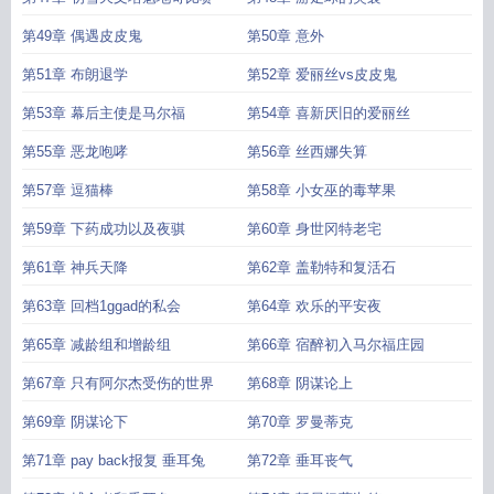
第49章 偶遇皮皮鬼
第50章 意外
第51章 布朗退学
第52章 爱丽丝vs皮皮鬼
第53章 幕后主使是马尔福
第54章 喜新厌旧的爱丽丝
第55章 恶龙咆哮
第56章 丝西娜失算
第57章 逗猫棒
第58章 小女巫的毒苹果
第59章 下药成功以及夜骐
第60章 身世冈特老宅
第61章 神兵天降
第62章 盖勒特和复活石
第63章 回档1ggad的私会
第64章 欢乐的平安夜
第65章 减龄组和增龄组
第66章 宿醉初入马尔福庄园
第67章 只有阿尔杰受伤的世界
第68章 阴谋论上
第69章 阴谋论下
第70章 罗曼蒂克
第71章 pay back报复 垂耳兔
第72章 垂耳丧气