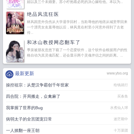
姐以及三个未婚妻。苏小柠抱着必死的决心嫁给他。本以为...
绝品风流狂医
林风因意外负伤从大学退学回村，当欺辱他的地痞从城里带回来
一个漂亮女友羞辱他以后，林风竟在村里小河意外得到了古老
传...
和冰山教授网恋翻车了
季裴被朋友忽悠下载了一个恋爱软件，这个软件会根据用户的性
格自动为其灵魂匹配，还会显示两个灵魂伴侣之间的距离。...
最新更新
www.ytxs.org
操控祖宗：从楚汉争霸创千年世家
给钱就行
四合院：开局搬走，众禽麻了
买条鱼
我掌握了世界的Bug
水煮仙人球
病弱太子的全宫团宠日常
迷茫期中
一人掀翻一座王朝
十万菜团