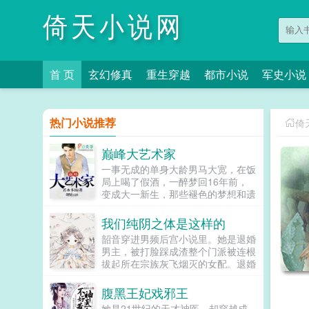
倚天小说网
首 页
玄幻修真
重生穿越
都市小说
军史小说
热门小说推荐
倚
巅峰大艺术家
一事无成的单身大龄男马大宽，在饭
局上喝了假酒，一醉梦回16年前，
变成大一新生，那些褪色的梦想和遗
憾，终于有了大展拳脚的机会。当画
家，做导演，收藏古玩字画，...
我们纯阴之体是这样的
韶音穿进男频后宫小说里。她是退婚
男主，被打脸踩成渣整个门派被连根
拔起所在宗族灰飞烟灭的女配。退婚
有什么大不了的？退婚后，他就是清
清白白的好汉一条，前程光明，未来
腹黑王妃戏邪王
无限。但既然他这么记恨N多年后。
她是21世纪的天才神医，却穿越成