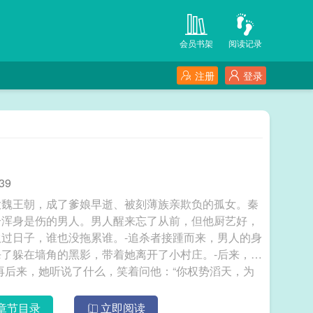
会员书架
阅读记录
注册
登录
39
大魏王朝，成了爹娘早逝、被刻薄族亲欺负的孤女。秦
个浑身是伤的男人。男人醒来忘了从前，但他厨艺好，
过日子，谁也没拖累谁。-追杀者接踵而来，男人的身
了躲在墙角的黑影，带着她离开了小村庄。-后来，京
再后来，她听说了什么，笑着问他：“你权势滔天，为
是将她捞进怀里，低声问道：“你从前故意看的那些话
得什么结局？”她撇了撇嘴：“纠缠多年后，渐行渐
章节目录
立即阅读