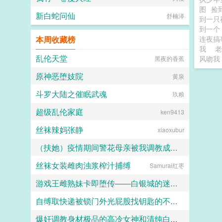
图
捡
新白蛇问仙
舒楠泽
到一只
到一
本周收藏榜
连夜搞
我
老
乱伦天堂
风吻我
黑夜的香蕉
原神恶堕妓院
黄泉
斗罗大陆之催眠武魂
玖粮
超级乱伦家庭
ken9413
丝袜辣妈张静
xiaoxubur
（扶她）疫情期间警花母亲被我调教成三洞全开的肉便器母狗
丝袜女装雌肉浊浆榨汁捕缚
Samurai红枣
霜染official
游戏王雌熟妹卡即堕传——白银城的迷宫主?拉比丽斯篇
自缚取快递被锁门外光屁股找钥匙的不良妹妹
丁骨
爆奸调教身材极品的高冷女神和清纯白袜甜妹留学生，射满她们的鞋柜里的高跟鞋和小皮鞋
黑翼君