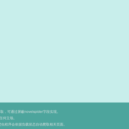
通过屏蔽novelspider字段实现。
任何立场。
爬虫程序会依据负载状态自动爬取相关页面。