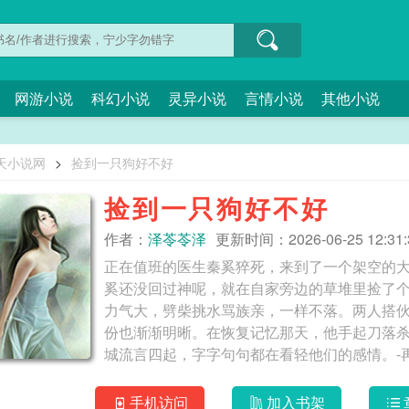
网游小说
科幻小说
灵异小说
言情小说
其他小说
天小说网
>
捡到一只狗好不好
捡到一只狗好不好
作者：
泽苓苓泽
更新时间：2026-06-25 12:31:
正在值班的医生秦奚猝死，来到了一个架空的
奚还没回过神呢，就在自家旁边的草堆里捡了
力气大，劈柴挑水骂族亲，一样不落。两人搭伙
份也渐渐明晰。在恢复记忆那天，他手起刀落杀
城流言四起，字字句句都在看轻他们的感情。-
何当初不直接让皇帝下旨赐婚？”他没回答，只
本里，身份不对等的两人被赐婚了，最后都会落
手机访问
加入书架