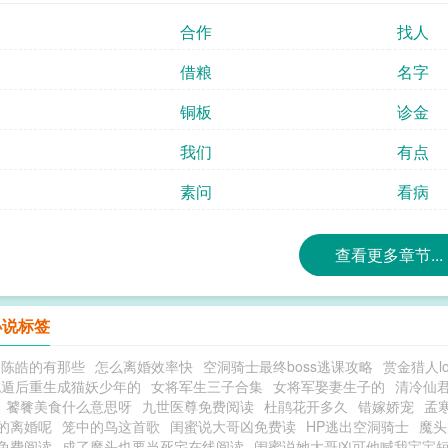
合作
找人
借粮
名字
铜板
诊金
我们
有点
素问
看病
查看更多章节...
小说标签
叫陈皓的有那些
怎么离婚效率快
空洞骑士最终boss逃课攻略
赏金猎人l
死遁后重生成猫妖少年的
女将军生三子合集
女将军娶妻生子的
清冷仙
饕餮美食什么意思呀
九世医尊免费阅读
杜鹃花开多久
错嫁娇宠
孟
的离婚呢
笼中的鸟这首歌
闺蜜说大哥凶免费读
HP逃出空洞骑士
魔头
免费阅读
成了魔头也要当死宅在线阅读
闺蜜说她大哥凶可他喊我宝宝