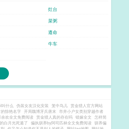
灶台
菜粥
遵命
牛车
ol叫什么
伪装女友汉化安装
笼中鸟儿
赏金猎人官方网站
君的惊艳名字
开局魏博牙兵唐末
市井小户女类别穿越作者
寒余欢全文免费阅读
赏金猎人真的存在吗
错嫁全文
怎样简
的白月光死遁了
偏执驯养by阿司匹林全文免费阅读
驯养偏
短剧
你又怎么知道你不是别人的棋子
网站tag地图
网站地