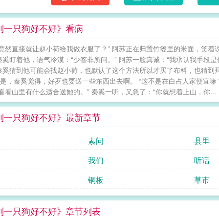
远，形同陌路。”他“嗯”了一声，说：“这就是
到一只狗好不好》看病
竟然直接就让赵小荷给我做衣服了？” 阿苏正在归置竹篓里的米面，笑着
 秦奚盯着他，语气冷漠：“少答非所问。” 阿苏一脸真诚：“我承认我手
 秦奚猜到他可能会找赵小荷，也默认了这个方法所以才买了布料，也猜到
但是，秦奚觉得，好歹也要送一些东西出去啊。 “这不是在白占人家便宜嘛
看看山里有什么适合送她的。” 秦奚一听，又急了：“你就想着上山，你...
到一只狗好不好》最新章节
素问
县里
我们
听话
铜板
草市
到一只狗好不好》章节列表