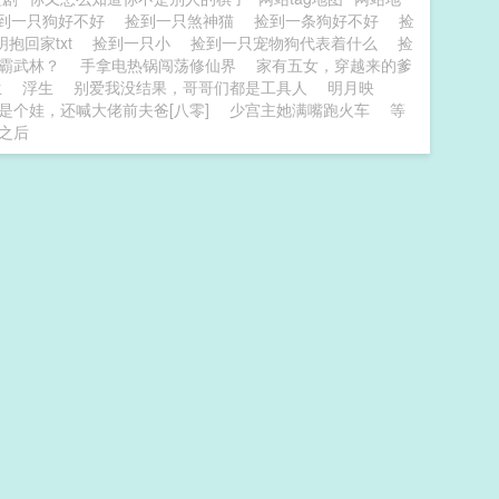
到一只狗好不好
捡到一只煞神猫
捡到一条狗好不好
捡
抱回家txt
捡到一只小
捡到一只宠物狗代表着什么
捡
霸武林？
手拿电热锅闯荡修仙界
家有五女，穿越来的爹
生
浮生
别爱我没结果，哥哥们都是工具人
明月映
是个娃，还喊大佬前夫爸[八零]
少宫主她满嘴跑火车
等
之后