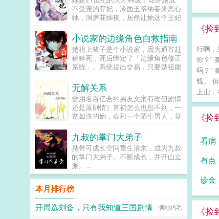
龙傲天男主我知道是我配不上你，但
不受宠的弃妃，冷面王爷纳妾来恶心
我在你身边鞍前马后了五百年，饭给
她，洞房花烛夜，居然让她这个王妃
你做，衣服给你买，天材地宝为你
去伺候，想羞辱她是吧？行啊！她拿
《捡
抢，你特么能不能看我一眼？...
着几面旗子，对着床头摇旗呐...
小说家的边缘角色自救指南
行啊，
楚祖上辈子是个小说家，因为通宵赶
稿猝死，死后绑定了「边缘角色修正
你？”
系统」。系统提出交易，只要楚祖能
吗？”
扮演并修正那些被读者讨厌的边缘角
钱。 
色，他就能重获新生。楚祖改人设是
无解关系
上山，
吧？老擅长了！第一本读者A你可以
曾用名百亿合约男友文案有改但剧情
让反派降智，但你最好不要做梦觉得
还是原剧情］言初怎么也想不到，一
读者也会降智，很难懂吗？还是读者
《捡
贫如洗的她，会和一个陌生男人，莫
A靠靠靠！早说是大佬的局中局中局
名其妙地绑定了一场为期365天的财
啊！！祖爹！对不起！是我说话太大
富交换。说白了就是他的钱进了她账
九叔的掌门大弟子
声了！！第二本读者B狗塑适可而
看病
户，她的钱进了他账户还转！不！
止，就算你重复强调五百次他是可爱
携带可成长空间重生清末，成为九叔
回！去！好消息对方是陆洺执，陆氏
狗狗，但我只看到了一只舔狗，还是
的掌门大弟子。不断成长，并开山立
有点
集团太子爷，多金，年轻，人还帅。
不会汪汪叫的那种。还是读者B起猛
派。...
坏消息这人脾气差，控制欲强，还打
了，看到无敌阳光开朗大狗狗了，哪
算趁机和她来场合约恋爱。...
诊金
里能领养，阿祖！我也要养阿祖！！
本月排行榜
第三本读者C作者生活这么不如意，
一定要搞这么五毒俱全的角色？写不
开局选刘备，只有我知道三国剧情
出来东西找个班上吧。还是读者
满地鸡毛
《捡
CMD，祖神，我可真该死啊！第四