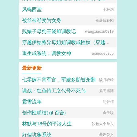
凤鸣西堂
千杯灼
ni1l
被丝袜渐变为女身
蔷薇后花园
贱婊子母狗王晓旭调教记
wangxiaoxu0819
穿越伊始将异母姐姐调教成性奴（穿越到异世界把高贵强大的女性征服至胯下）
重生成系统，调教女神
asmodeus55
dark
最新更新
七零嫁不育军官，军嫂多胎被宠翻
淡月轻轻
谍战：红色特工之代号不死鸟
凤飞凰随
霜雪流年
明梦柯
创伤性联结( gl 百合)
金子唉
林默与18号的平淡人生
沙包大个拳头
好個坑爹系統
叁斤爱文