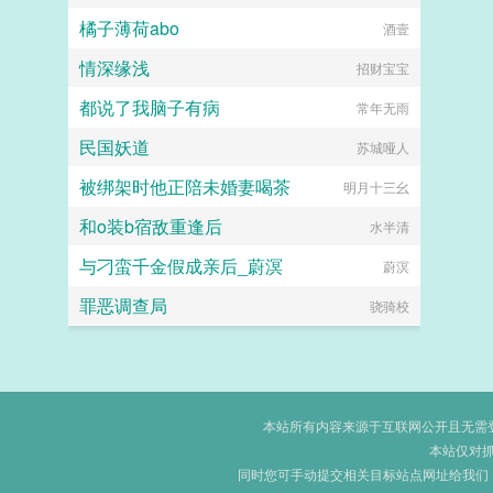
橘子薄荷abo
酒壹
情深缘浅
招财宝宝
都说了我脑子有病
常年无雨
民国妖道
苏城哑人
被绑架时他正陪未婚妻喝茶
明月十三幺
和o装b宿敌重逢后
水半清
与刁蛮千金假成亲后_蔚溟
蔚溟
罪恶调查局
骁骑校
本站所有内容来源于互联网公开且无需登录
本站仅对
同时您可手动提交相关目标站点网址给我们