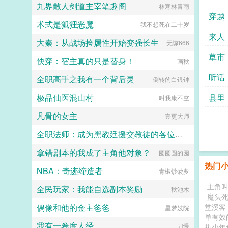
九界散人剑道主宰笔趣阁
本第五本第六本楚祖怎么样，虽然演
林寒林青雨
的一般，但我改得还行吧？系统你知
穿越
术式是狐狸恶魔
道什么叫边缘角色吗？人气大爆角色
我不想死在二十岁
算什么边缘角色啊！！！TIPS12100
来人
大秦：从战场捡属性开始变强长生
存稿箱吐章节，偶尔抽空改错字2警
无谅666
惕祖哥感情牌，他是个狠人3wb短不
草市
快穿：宿主真的只是替身！
拉揪，随机掉落祖哥CG4论坛都会标
画秋
注发言时间，精确到秒，有用5是想
听话
全职高手之我有一个背后灵
简单尝试各种题材的产物，专栏预收
倒转的白银钟
有各个题材，收收菜呗w...
极品仙医混山村
县里
叫我康不空
凡骨的女主
壹更大师
全职法师：成为黑教廷援交教徒的各位婊子
拿错剧本的我成了主角他对象？
圆圆圆的园
小磊子
热门
NBA：奇迹缔造者
青椒炒菠萝
主角
全民玩家：我能自选副本奖励
秋池木
魔头
偶像和他的金主爸爸
堂溪客
星梦妓院
单有效
我有一卷度人经
刀慢
执少年