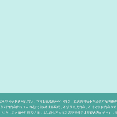
即可获取的网页内容，本站爬虫遵循robots协议，若您的网站不希望被本站爬虫抓取，可
抓取到的内容由程序自动进行排版处理再展现，不涉及更改内容，不针对任何内容表述
（站点内容必须允许游客访问，本站爬虫不会抓取需要登录后才展现内容的站点），