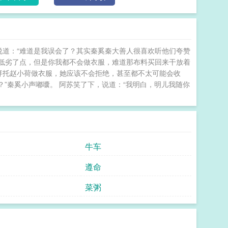
原因。”“秦奚，门第是旁人的偏见，我从来只认你这个
人。”“我也从不曾觉得迁就，我一直清楚，论胆识、论心性，都是我在高攀你。” 捡到一只煞神
说道：“难道是我误会了？其实秦奚秦大善人很喜欢听他们夸赞
段是低劣了点，但是你我都不会做衣服，难道那布料买回来干放着
拜托赵小荷做衣服，她应该不会拒绝，甚至都不太可能会收
？”秦奚小声嘟囔。 阿苏笑了下，说道：“我明白，明儿我随你
牛车
遵命
菜粥