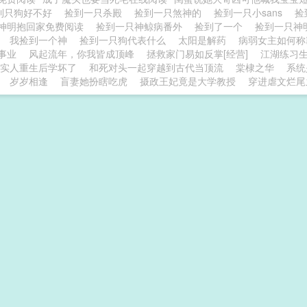
到只狗好不好
捡到一只杀殿
捡到一只煞神的
捡到一只小sans
捡
神明抱回家免费阅读
捡到一只神鲸病番外
捡到了一个
捡到一只神明
个
我捡到一个神
捡到一只狗代表什么
太阳是解药
病弱女主如何称
事业
风起流年，你我皆成顶峰
拯救家门易如反掌[经营]
江湖练习
实人重生后学坏了
和死对头一起穿越到古代当顶流
棠棣之华
系统
岁岁相逢
盲妻她扮瞎吃虎
摄政王妃竟是大学教授
穿进虐文烂尾