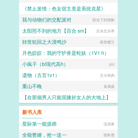
《禁止发情：色女宿主竟是系统克星》
我与动物们的交配派对
阳光下的猎豹
不写黄会死
太阳照不到的地方【百合 sm】
豆冰北乐蒂
转世轮回之大漠鸣沙
前世楼兰
月色皎皎：我的守护兽是蛇妖（1V1 h）
小疯子（bl现代高h）
暗黑猫妖
ycc
遗物（古言1v1）
文火炖肉
重山不晚
袁满嘉
【在那個男人只能屈膝於女人的大地上】
小怪兽
新书入库
星际第一能源师
流浪家
全能赘婿，抢一送一
西羚墨