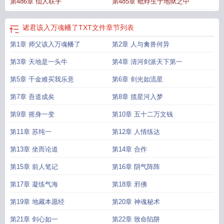
第486章 仙人联手
第485章 蚍蜉生于地狱之中
万魂幡了 九命肥猫
诸君该入万魂幡了TXT文件
该入万魂幡了TXT
诸君该入万魂
幡了全文免费阅读
该入万魂幡了 苏纯一
诸君该入万魂幡了txt笔趣阁在线阅
读
诸君该入万魂幡了起点
该入万魂幡了免费
诸君该入万魂幡了动漫
诸君该入
诸君该入万魂幡了TXT文件
章节列表
万魂幡了听书
该入万魂幡了
该入万魂幡了 笔趣阁
诸君该入万魂幡了虾仁
诸君
第1章 师父该入万魂幡了
第2章 人与禽兽何异
该入万魂幡了百度百科
诸君该入万魂幡了女主角是谁
该入万魂幡了免费动漫
诸
君该入万魂幡了TXT
诸君该入万魂幡了免费阅读
该入万魂幡了听书
该入万魂幡
第3章 天地是一头牛
第4章 清河剑派天下第一
了百度百科
该入万魂幡了 txt
该入万魂幡了笔趣阁
该入万魂幡了吧
诸君该入万
魂幡了完整版
第5章 千金难买我乐意
该入万魂幡了 听书
诸君该入万魂幡了修正版
第6章 剑光如流星
诸君该入万魂幡了
有声
诸君该入万魂幡了最新章节免费观看
该入万魂幡了吗
诸君该入万魂幡了百
第7章 吾道成矣
第8章 揽星河入梦
度
诸君该入万魂幡了免费阅读笔趣阁
第9章 摇身一变
第10章 五十二万文钱
第11章 苏纯一
第12章 人情练达
第13章 坐而论道
第14章 合作
第15章 前人笔记
第16章 阴气阵阵
第17章 凝练气海
第18章 邪佛
第19章 地藏本愿经
第20章 神魂秘术
第21章 剑心如一
第22章 致命陷阱