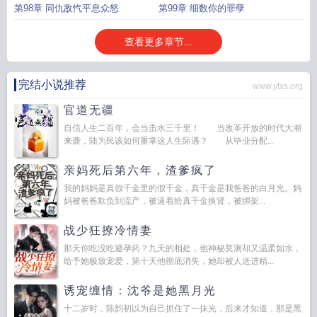
第98章 同仇敌忾平息众怒
第99章 细数你的罪孽
查看更多章节...
完结小说推荐
www.ytxs.org
官道无疆
自信人生二百年，会当击水三千里！ 当改革开放的时代大潮
来袭，陆为民该如何重掌这人生际遇？ 从毕业分配...
亲妈死后第六年，渣爹疯了
我的妈妈是真假千金里的假千金，真千金是我爸爸的白月光。妈
妈被爸爸欺负到流产，被逼着给真千金换肾，被绑架...
战少狂撩冷情妻
那天你吃没吃避孕药？九天的相处，他神秘莫测却又温柔如水，
给予她极致宠爱，第十天他彻底消失，她却被人送进精...
诱宠缠情：沈爷是她黑月光
十二岁时，陈韵初以为自己抓住了一抹光，后来才知道，那是黑