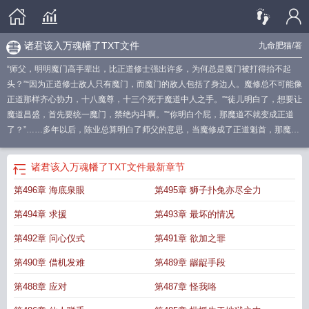
诸君该入万魂幡了TXT文件
九命肥猫
/著
“师父，明明魔门高手辈出，比正道修士强出许多，为何总是魔门被打得抬不起
头？”“因为正道修士敌人只有魔门，而魔门的敌人包括了身边人。魔修总不可能像
正道那样齐心协力，十八魔尊，十三个死于魔道中人之手。”“徒儿明白了，想要让
魔道昌盛，首先要统一魔门，禁绝内斗啊。”“你明白个屁，那魔道不就变成正道
了？”……多年以后，陈业总算明白了师父的意思，当魔修成了正道魁首，那魔道
就是正道了。
该入万魂幡了 篱笆好
诸君该入万魂幡了笔趣阁
该入万魂幡了女
主
诸君该入万魂幡了txt
诸君该入万魂幡了免费
诸君该入万魂幡了在线阅读
该
诸君该入万魂幡了TXT文件
最新章节
入万魂幡了免费阅读
该入万魂幡了 百度百科
诸君该入万魂幡了TXT链接
该入万
第496章 海底泉眼
第495章 狮子扑兔亦尽全力
魂幡了动漫
该入万魂幡了九命肥猫
诸君
该入万魂幡了 在线阅读
诸君该入万魂
幡了完结了吗
诸君该入万魂幡了TXT免费阅读
该入万魂幡了 第72章 师妹你在做
第494章 求援
第493章 最坏的情况
什么?
该入万魂幡了选书网
该入万魂幡了txt
该入万魂幡了在线听书
该入万魂幡
了 免费
该入万魂幡了篱笆好文学
诸君该入万魂幡了无错版
诸君该入万魂幡
第492章 问心仪式
第491章 欲加之罪
了
该入万魂幡了起点
诸君该入万魂幡了九命肥猫
诸君该入万魂幡了解说
该入
第490章 借机发难
第489章 龌龊手段
万魂幡了在线阅读
诸君该入万魂幡了境界划分
该入万魂幡了完结了吗
诸君该入
万魂幡了TXT百度
该入万魂幡了首页
诸君该入万魂幡了在哪里免费阅读
该入万
第488章 应对
第487章 怪我咯
魂幡了无错版
诸君该入万魂幡了TXT全本免费
诸君该入万魂幡了烂尾了吗
该入