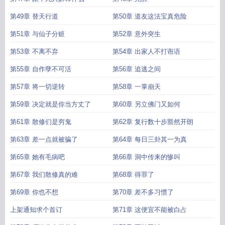
第49章 替天行道
第50章 道友这法宝真危险
第51章 与仙子分赃
第52章 意外突生
第53章 不离不弃
第54章 出家人不打诳语
第55章 自作孽不可活
第56章 追逃之间
第57章 将一切逆转
第58章 一掌崩天
第59章 决定就是你当方丈了
第60章 另立佛门又如何
第61章 散修们是穷鬼
第62章 复行数十步豁然开朗
第63章 差一点就被骗了
第64章 每日三卦其一为真
第65章 她有毛病吧
第66章 洞中传来的惨叫
第67章 我们散修真的难
第68章 得罪了
第69章 你也不想
第70章 差不多习惯了
上架通知求个首订
第71章 这便宜不能被白占