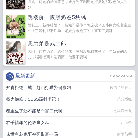
月光，对她的所有善意，皆是为了利用她报复她那以色侍人的
妈...
跳楼价：腹黑奶爸5块钱
婚礼上，新郎结婚了，新娘不是你？怎么破？某小白女抱着宝宝
冲上了婚礼都不许动！老娘是来抢亲的！某宝宝妈咪...
我弟弟是武二郎
大郎，该吃药了。武植醒来，突然发现眼前多了一个妩媚的人
儿，端着汤药！这碗药，他要不要喝...
最新更新
www.ytxs.org
知青拒绝回城：赶山打猎娶俏寡妇
风信子的春天
权力巅峰：SSSS级村书记！
荒苑爆红
都重生了还不能是个富二代啊
七柒四十九
在千禧年的伦敦当女巫
西山金
末世白花也要被强取豪夺吗
微雨苗香