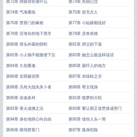
第72章 师妹你在做什么
第73章 死劫已过
第74章 气海重练
第75章 前无古人
第76章 焚香门的麻烦
第77章 小姑娘都说好
第78章 百海谷的地下黑市
第79章 灵兽坐骑
第80章 骨头外露的怪蛇
第81章 师父的下落
第82章 小人物不敢随便下注
第83章 她怎么敢这样说话
第84章 久别重逢
第85章 最吓人的地方
第86章 玄阴摄灵阵
第87章 赤练蛇之灾
第88章 凡有大战先杀卜者
第89章 尊主现身
第90章 命途多舛
第91章 噬梦的大蛇
第92章 香火成佛之法
第93章 要让那正道堕落成旁门
第94章 身在地狱心向自由
第95章 借你人头一用
第96章 硬闯焚香门
第97章 孤身犯险