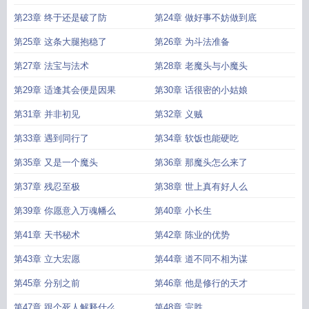
第23章 终于还是破了防
第24章 做好事不妨做到底
第25章 这条大腿抱稳了
第26章 为斗法准备
第27章 法宝与法术
第28章 老魔头与小魔头
第29章 适逢其会便是因果
第30章 话很密的小姑娘
第31章 并非初见
第32章 义贼
第33章 遇到同行了
第34章 软饭也能硬吃
第35章 又是一个魔头
第36章 那魔头怎么来了
第37章 残忍至极
第38章 世上真有好人么
第39章 你愿意入万魂幡么
第40章 小长生
第41章 天书秘术
第42章 陈业的优势
第43章 立大宏愿
第44章 道不同不相为谋
第45章 分别之前
第46章 他是修行的天才
第47章 跟个死人解释什么
第48章 完胜