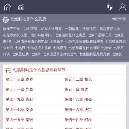
七煞制劫是什么意思
南玥惜
/著
修仙三千年，以剑证道，却被大道所弃。一朝坠魔，洗髓伐筋。风起青蘋之末，
在无尽的长夜里，他们与她同行。
七煞运势是什么意思
七煞日是哪几天
七煞是
哪7煞
七煞凶灵香港恐怖电影
七煞孤星
七煞电影完整版在线观看
七煞锁魂阵怎
么布置
七煞日
七煞总坛主是谁
七煞攒身
七煞拳谱是什么电影
七煞会
七煞日
口诀
七煞星狂袭
七煞阵
七杀运是什么样的运气
七煞指的是几男几女
七煞反长
安
七煞日是什么意思
算命?
七煞运是指什么
七煞是什么
七煞日怎么推算
七煞
命是什么意思
七煞运到底是好还是不好
七煞碑
七煞锁魂阵
七煞当值是啥意
七煞制劫是什么意思
最新章节
思
七煞是指哪七煞
七煞电影剧情介绍
七煞凶灵
七煞大运什么意思
七煞是7个
第五十三章 参赛
第五十二章 相见
还是8个人
七煞女帝
七煞指什么
七煞制劫是什么意思
七杀运如何化解
七煞锁
魂阵图片
七煞by南玥惜
七煞方位推算的口诀
七煞运如何化解
七煞女
七煞旺
第五十一章 异象
第五十章 情咒
盛
七煞是什么意思
七煞指的是什么意思
第四十九章 道歉
第四十八章 傀儡
第四十七章 交谈
第四十六章 决定
第四十五章 荒诞
第四十四章 幻境