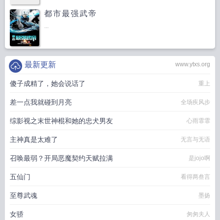
都市最强武帝
...
最新更新
www.ytxs.org
傻子成精了，她会说话了
重上
差一点我就碰到月亮
全场疾风步
综影视之末世神棍和她的忠犬男友
心雨霏霏
主神真是太难了
无言与无语
召唤最弱？开局恶魔契约天赋拉满
是jojo啊
五仙门
看得两叁言
至尊武魂
墨扬
女骄
匆匆夫人