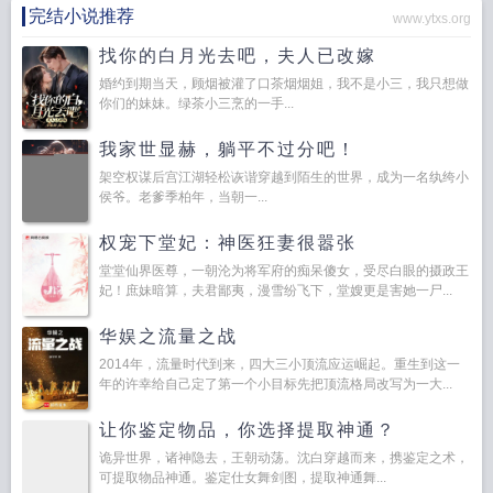
完结小说推荐
www.ytxs.org
找你的白月光去吧，夫人已改嫁
婚约到期当天，顾烟被灌了口茶烟烟姐，我不是小三，我只想做
你们的妹妹。绿茶小三烹的一手...
我家世显赫，躺平不过分吧！
架空权谋后宫江湖轻松诙谐穿越到陌生的世界，成为一名纨绔小
侯爷。老爹季柏年，当朝一...
权宠下堂妃：神医狂妻很嚣张
堂堂仙界医尊，一朝沦为将军府的痴呆傻女，受尽白眼的摄政王
妃！庶妹暗算，夫君鄙夷，漫雪纷飞下，堂嫂更是害她一尸...
华娱之流量之战
2014年，流量时代到来，四大三小顶流应运崛起。重生到这一
年的许幸给自己定了第一个小目标先把顶流格局改写为一大...
让你鉴定物品，你选择提取神通？
诡异世界，诸神隐去，王朝动荡。沈白穿越而来，携鉴定之术，
可提取物品神通。鉴定仕女舞剑图，提取神通舞...