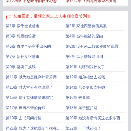
第1225章 不愁吃穿的日子心态也
第1224章 下回再走亲戚不要这么
不一样
个送法了
长姐回家，带领全家走上人生巅峰
章节列表
第1章 假千金被赶走
第2章 家徒四壁负债累累
第3章 想看她笑话
第4章 当年抱错的原由
第5章 青萝丫头空手回来的
第6章 没有来二叔家催债的意思
第7章 新孙女很懂事
第8章 以后赚钱能用到
第9章 都卖了换钱
第10章 别吓到我孙女了
第11章 以为她是嫌弃叶青芳用过
第12章 姐弟相处去老宅
的东西
第13章 对大堂哥有些改观了
第14章 只会更加支持她
第15章 这个堂妹情绪很稳定
第16章 去县城
第17章 典当不错的价钱
第18章 顾子熙拦路
第19章 去书局问行情
第20章 她没有后悔买这么多东西
第21章 就为了这把我驴车拦在路
第22章 一下就还清了