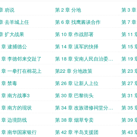
 章 劝说
第 2 章 分地
第 3 
 章 去羊城上任
第 6 章 找鹰酱谈合作
第 7 
 章 扩大战果
第 10 章 作战部署
第 11
3 章 逮捕德公
第 14 章 滇军的抉择
第 15
7 章 李德邻来交趾了
第 18 章 安南人民自治委员
第 19
会
1 章 一拳打在棉花上
第22 章 分地政策
第 23
5 章 禁毒
第 26 章 让新人上位
第 27
9 章 南方战事3
第 30 章 巴黎街头
第 31
3 章 南方的现状
第 34 章 改族谱修祠堂分田
第 35
地
7 章 边境防线
第 38 章 烟草专卖
第 39
1 章 南华国家银行
第 42 章 半岛支援团
第 43