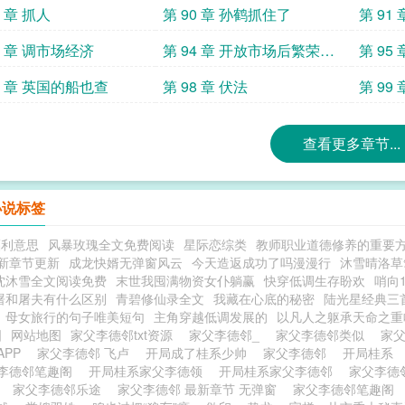
9 章 抓人
第 90 章 孙鹤抓住了
第 91
果府
3 章 调市场经济
第 94 章 开放市场后繁荣经
第 95
济
7 章 英国的船也查
第 98 章 伏法
第 99
查看更多章节...
小说标签
福利意思
风暴玫瑰全文免费阅读
星际恋综类
教师职业道德修养的重要
新章节更新
成龙快婿无弹窗风云
今天造返成功了吗漫漫行
沐雪晴洛草
沈沐雪全文阅读免费
末世我囤满物资女仆躺赢
快穿低调生存盼欢
哨向1
屠和屠夫有什么区别
青碧修仙录全文
我藏在心底的秘密
陆光星经典三
母女旅行的句子唯美短句
主角穿越低调发展的
以凡人之躯承天命之重
图
网站地图
家父李德邻txt资源
家父李德邻_
家父李德邻类似
家
APP
家父李德邻 飞卢
开局成了桂系少帅
家父李德邻
开局桂系
李德邻笔趣阁
开局桂系家父李德领
开局桂系家父李德邻
家父李德邻
南
家父李德邻乐途
家父李德邻 最新章节 无弹窗
家父李德邻笔趣阁