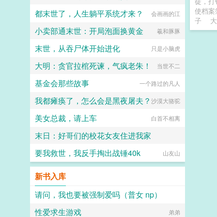
徒，打
使档案
都末世了，人生躺平系统才来？
会画画的江
子
大
小卖部通末世：开局泡面换黄金
羲和豚豚
末世，从吞尸体开始进化
只是小脑虎
大明：贪官拉棺死谏，气疯老朱！
当世不二
基金会那些故事
一个路过的凡人
我都瘫痪了，怎么会是黑夜屠夫？
沙漠大骆驼
美女总裁，请上车
白首不相离
末日：好哥们的校花女友住进我家
要我救世，我反手掏出战锤40k
芊芊细雨柠檬花开
山友山
新书入库
请问，我也要被强制爱吗（普女 np）
性爱求生游戏
纯棉月亮
弟弟