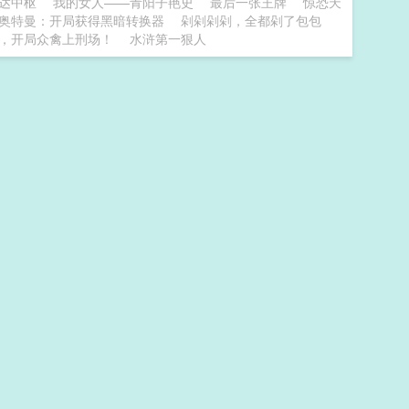
达中枢
我的女人——青阳子艳史
最后一张王牌
惊恐天
奥特曼：开局获得黑暗转换器
剁剁剁剁，全都剁了包包
，开局众禽上刑场！
水浒第一狠人