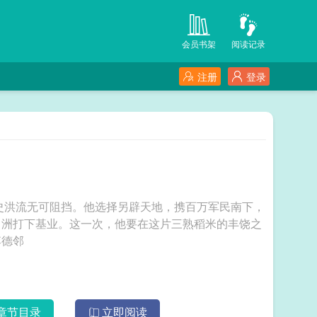
会员书架
阅读记录
注册
登录
历史洪流无可阻挡。他选择另辟天地，携百万军民南下，
角洲打下基业。这一次，他要在这片三熟稻米的丰饶之
，家父李德邻
章节目录
立即阅读