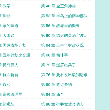
 章 教学
第 48 章 金三角冲突
 章 剿匪
第 52 章 半岛上的南华部队
 章 家的味道
第 56 章 战壕里的聚餐
 章 大采购
第 60 章 绍兴的黄酒宁波的
黄鱼
 章 国营农场计划
第 64 章 上半年财政状况
 章 五年计划之交通
第 68 章 简体字
 章 孤岛寡人
第 72 章 暹罗出兵了
 章 抗命斩首
第 76 章 曼谷发出谈判请求
 章 议和
第 80 章 签订条约
 章 宗教管理局
第 84 章 庙产
 章 缉私队
第 88 章 孙鹤竟然会功夫