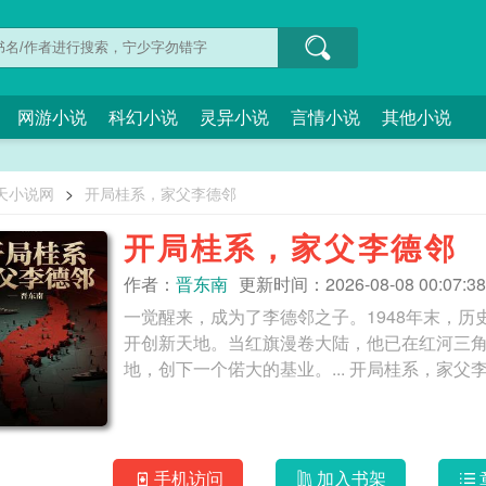
网游小说
科幻小说
灵异小说
言情小说
其他小说
天小说网
>
开局桂系，家父李德邻
开局桂系，家父李德邻
作者：
晋东南
更新时间：2026-08-08 00:07:38
一觉醒来，成为了李德邻之子。1948年末，
开创新天地。当红旗漫卷大陆，他已在红河三
地，创下一个偌大的基业。... 开局桂系
手机访问
加入书架