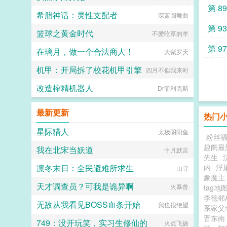
第 8
希腊神话：灵性支配者
深蓝圆舞曲
第 9
篮球之黄金时代
不爱吃草的羊
第 9
在璃月，做一个合法商人！
大紫罗天
机甲：开局拆了校花机甲引擎
四月不似我来时
改造榨精机器人
Dr菲利克斯
最新更新
热门
星际猎人
太极阴阳鱼
粉丝
趣阁最
我在北宋当妖道
十月默言
先生
凛冬末日：全民避难所求生
内
浮
山寻
象魔主
天才调查员？可我是诡异啊
火暴兽
tag地
李德邻
无敌从我看见BOSS血条开始
我也很绝望
系家父
晋东
749：没开玩笑，实习生修仙的
火点飞扬