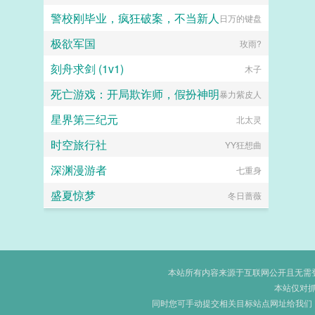
警校刚毕业，疯狂破案，不当新人
日万的键盘
极欲军国
玫雨?
刻舟求剑 (1v1)
木子
死亡游戏：开局欺诈师，假扮神明
暴力紫皮人
星界第三纪元
北太灵
时空旅行社
YY狂想曲
深渊漫游者
七重身
盛夏惊梦
冬日蔷薇
本站所有内容来源于互联网公开且无需登录
本站仅对
同时您可手动提交相关目标站点网址给我们