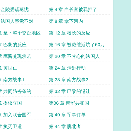
章 金陵丢诸葛忧
第 4 章 白长官被羁押了
章 法国人察觉不对
第 8 章 拿下河内
 章 拿下整个交趾地区
第 12 章 校长的反应
 章 巴黎的反应
第 16 章 被戴维斯坑了50万
 章 鹰酱兑现承若
第 20 章 不甘心的法国人
 章 黄世仁
第 24 章 清剿行动
 章 南方战事1
第 28 章 南方战事2
 章 共同防务条约
第 32 章 巴黎的退让
 章 提议立国
第36 章 南华共和国
 章 加入联合国军
第 40 章 军事订单
 章 执刃卫道
第 44 章 脱北者