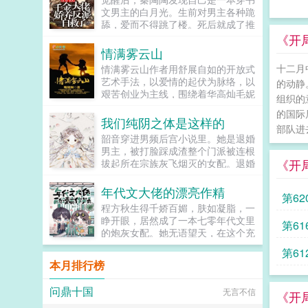
文男主的白月光。生前对男主各种跪
舔，爱而不得跳了楼。死后就成了推
动男女主感情戏工具人，被频频鞭
《开
尸。秦家大小姐不干了！马上开启
情满雾云山
王...
十二月
情满雾云山作者用舒展自如的开放式
艺术手法，以爱情的起伏为脉络，以
的动静
艰苦创业为主线，围绕着华高灿毛妮
组织的
妮的爱情故事，勾划了林瑛甘雯丽关
的国际
文彬梁仕达丁...
我们纯阴之体是这样的
部队进
韶音穿进男频后宫小说里。她是退婚
男主，被打脸踩成渣整个门派被连根
《开
拔起所在宗族灰飞烟灭的女配。退婚
有什么大不了的？退婚后，他就是清
清白白的好汉一条，前程光明，未来
年代文大佬的漂亮作精
第6
无限。但既然他这么记恨N多年后。
程方秋生得千娇百媚，肤如凝脂，一
龙傲天男主我知道是我配不上你，但
睁开眼，居然成了一本七零年代文里
第61
我在你身边鞍前马后了五百年，饭给
的炮灰女配。她无语望天，在这个充
你做，衣服给你买，天材地宝为你
满限制的时代，她只想当条咸鱼，拿
抢，你特么能不能看我一眼？...
第6
着便宜老公的丰厚工资买买买，顺便
本月排行榜
再好好享受宽肩窄腰，冷峻帅气...
问鼎十国
无言不信
《开