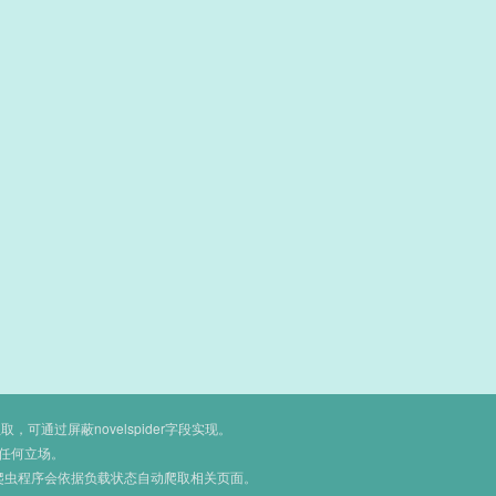
通过屏蔽novelspider字段实现。
任何立场。
爬虫程序会依据负载状态自动爬取相关页面。