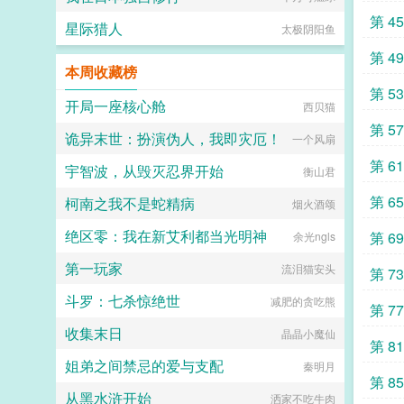
第 4
星际猎人
太极阴阳鱼
第 4
本周收藏榜
第 5
开局一座核心舱
西贝猫
第 5
诡异末世：扮演伪人，我即灾厄！
一个风扇
第 6
宇智波，从毁灭忍界开始
衡山君
第 6
柯南之我不是蛇精病
烟火酒颂
绝区零：我在新艾利都当光明神
第 6
余光ngls
第一玩家
流泪猫安头
第 7
斗罗：七杀惊绝世
减肥的贪吃熊
第 7
收集末日
晶晶小魔仙
第 8
姐弟之间禁忌的爱与支配
秦明月
第 8
从黑水浒开始
洒家不吃牛肉