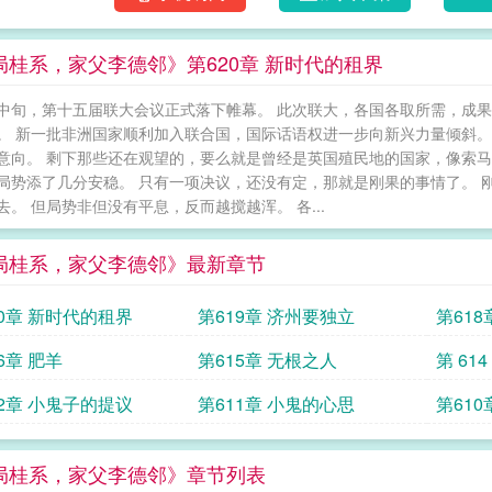
局桂系，家父李德邻》第620章 新时代的租界
中旬，第十五届联大会议正式落下帷幕。 此次联大，各国各取所需，成果
。 新一批非洲国家顺利加入联合国，国际话语权进一步向新兴力量倾斜。
意向。 剩下那些还在观望的，要么就是曾经是英国殖民地的国家，像索马
局势添了几分安稳。 只有一项决议，还没有定，那就是刚果的事情了。 
去。 但局势非但没有平息，反而越搅越浑。 各...
局桂系，家父李德邻》最新章节
20章 新时代的租界
第619章 济州要独立
第618
6章 肥羊
第615章 无根之人
第 61
12章 小鬼子的提议
第611章 小鬼的心思
第610
局桂系，家父李德邻》章节列表