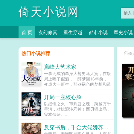
倚天小说网
首 页
玄幻修真
重生穿越
都市小说
军史小说
热门小说推荐
倚
巅峰大艺术家
一事无成的单身大龄男马大宽，在饭
局上喝了假酒，一醉梦回16年前，
变成大一新生，那些褪色的梦想和遗
憾，终于有了大展拳脚的机会。当画
家，做导演，收藏古玩字画，...
开局一座核心舱
以战锤之火，审判庭之魂，跨越万千
星河，对抗混沌邪神！西贝猫出品，
完本保证。...
反穿书后，千金大佬娇养反派自救了
觉醒后，秦陶陶发现自己是一本穿书