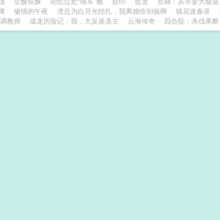
钱
堂嫂双姝
咱也过把“狼车”瘾
欲印
蛰龙
官梯：从市委大秘直
簿
偷情的午夜
渣总为白月光结扎，我离婚你别疯啊
镜花迷春录
调教师
成龙历险记：我，大反派圣主
云海传奇
四合院：杀伐果断