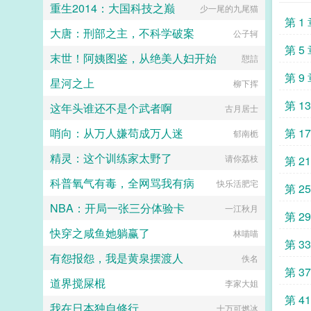
重生2014：大国科技之巅
少一尾的九尾猫
第 1
大唐：刑部之主，不科学破案
公子轲
第 5
末世！阿姨图鉴，从绝美人妇开始
憇誩
第 9
星河之上
柳下挥
第 1
这年头谁还不是个武者啊
古月居士
哨向：从万人嫌苟成万人迷
第 1
郁南栀
精灵：这个训练家太野了
请你荔枝
第 2
科普氧气有毒，全网骂我有病
快乐活肥宅
第 2
NBA：开局一张三分体验卡
一江秋月
第 2
快穿之咸鱼她躺赢了
林喵喵
第 3
有怨报怨，我是黄泉摆渡人
佚名
第 3
道界搅屎棍
李家大姐
第 4
我在日本独自修行
十万可燃冰