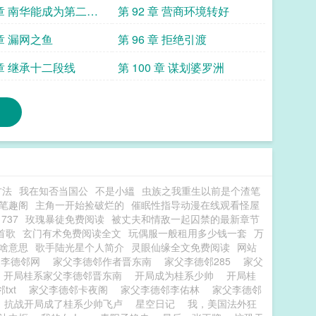
 章 南华能成为第二个
第 92 章 营商环境转好
 章 漏网之鱼
第 96 章 拒绝引渡
 章 继承十二段线
第 100 章 谋划婆罗洲
方法
我在知否当国公
不是小縕
虫族之我重生以前是个渣笔
笔趣阁
主角一开始捡破烂的
催眠性指导动漫在线观看怪屋
737
玫瑰暴徒免费阅读
被丈夫和情敌一起囚禁的最新章节
首歌
玄门有术免费阅读全文
玩偶服一般租用多少钱一套
万
啥意思
歌手陆光星个人简介
灵眼仙缘全文免费阅读
网站
父李德邻网
家父李德邻作者晋东南
家父李德邻285
家父
开局桂系家父李德邻晋东南
开局成为桂系少帅
开局桂
txt
家父李德邻卡夜阁
家父李德邻李佑林
家父李德邻
抗战开局成了桂系少帅飞卢
星空日记
我，美国法外狂