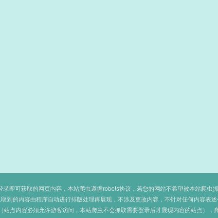
即可获取的网页内容，本站爬虫遵循robots协议，若您的网站不希望被本站爬虫抓取，可
抓取到的内容由程序自动进行排版处理再展现，不涉及更改内容，不针对任何内容表述
（站点内容必须允许游客访问，本站爬虫不会抓取需要登录后才展现内容的站点），