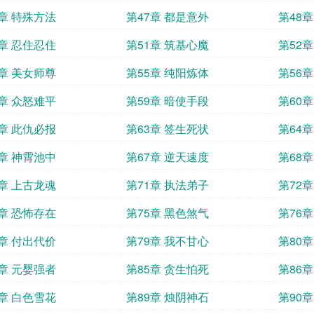
6章 特殊方法
第47章 都是意外
第48
0章 忍住忍住
第51章 筑基心魔
第52
4章 美女师尊
第55章 纯阳炼体
第56
8章 众怒难平
第59章 暗使手段
第60
2章 此仇必报
第63章 签生死状
第64
6章 神霄池中
第67章 逆天速度
第68
0章 上古龙魂
第71章 执法弟子
第72
4章 恐怖存在
第75章 黑色煞气
第76
8章 付出代价
第79章 我不甘心
第80
4章 元婴强者
第85章 贪生怕死
第86
8章 白色雪花
第89章 烛阴神石
第90