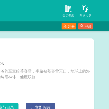
会员书架
阅读记录
注册
登录
26
爷爷的至宝给慕容雪，半路被慕容雪灭口，地球上的洛
白穿越到了主角身上，从此开启了修炼之路。... 纯阳神体：仙魔双修
章节目录
立即阅读