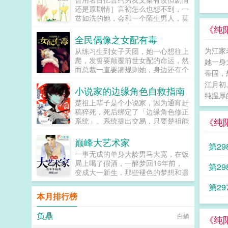
宠溺，于及冠年放他归去。哪知三个
在一个寒冷的夜。青雀死不瞑目。她
还是原剧情］言初怎么也想不到，一
月后，他竟扫平障碍，弑父即位。自
想问一问她的小姐，她从小相伴，一
贫如洗的她，会和一个陌生男人，莫
此后狼子野心，昭然若揭三载风云变
起长大的小姐分明情分承诺历历在
名其妙地绑定了一场为期365天的财
《纯
幻，他荡平七国，强灭五州，将河山
目，为什么这样待她？为什么这样待
富交换。说白了就是他的钱进了她账
全民偶像之女配有毒
归化为一，却将精兵对准燕国。强破
她的孩子们？重来一回，她已经是姑
户，她的钱进了他账户还转！不！
宫门之日，未杀一名俘虏，未夺半只
为江家
从练习生到女子天团，她一心想往上
爷的侍妾，肚里才怀上女儿。上一世
回！去！好消息对方是陆洺执，陆氏
鸡犬。燕王端坐，临视睥睨，不怒而
爬，发誓要颠覆前世女配的命运，然
醉眼看她目不转睛的楚王，此生依旧
她一身
集团太子爷，多金，年轻，人还帅。
自威。二人对上视线，促狭中带着几
而总裁一直要潜规则她，身边还有个
紧盯着她。摸着还未隆起的小腹，她
坏消息这人脾气差，控制欲强，还打
蒂固，
分挑衅，金阶玉殿便生了寒。那凤目
未来影视歌巨星在作妖！！！...
抛却礼义廉耻，上了楚王的榻。...
算趁机和她来场合约恋爱。...
江月初
微眯，仍循着旧日称呼，质问声凛
小说家的边缘角色自救指南
冽，吾儿，如今可要杀了寡人？秦诏
纯温厚
楚祖上辈子是个小说家，因为通宵赶
俯身，骤然折膝跪了下去往日隐忍换
稿猝死，死后绑定了「边缘角色修正
作桀骜，锋锐眉眼经年淬炼，越发显
《纯
系统」。系统提出交易，只要楚祖能
得狠厉，但唇角柔情却化作了一抹
扮演并修正那些被读者讨厌的边缘角
笑，未免舍不得。哦？宫城十里，凤
色，他就能重获新生。楚祖改人设是
冠霞帔，金银珠玉贯满箱，另有玺印
巅峰大艺术家
第29
吧？老擅长了！第一本读者A你可以
一枚，权作信礼。儿臣秦诏笑的璀
一事无成的单身大龄男马大宽，在饭
让反派降智，但你最好不要做梦觉得
璨，忽又改了口，朕，是来迎娶您回
局上喝了假酒，一醉梦回16年前，
第29
读者也会降智，很难懂吗？还是读者
家的。前期日常卖惨求宠博取父王怜
变成大一新生，那些褪色的梦想和遗
A靠靠靠！早说是大佬的局中局中局
爱的质子攻x每天外冷内热宠溺带娃
憾，终于有了大展拳脚的机会。当画
啊！！祖爹！对不起！是我说话太大
的后爹受后期装乖假寐豺狼帝王攻x
第29
家，做导演，收藏古玩字画，...
声了！！第二本读者B狗塑适可而
本月排行榜
高冷美强囚凤帝王受食用注意■时代
止，就算你重复强调五百次他是可爱
架春秋平行时期，称呼及势力地图有
狗狗，但我只看到了一只舔狗，还是
私设。双方无任何亲缘关系，质子到
负鼎
白鳞
《纯
不会汪汪叫的那种。还是读者B起猛
他国后，称国君为父王。■端水互宠