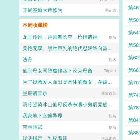
第4
开局签道大帝修为
一书证道
第5
本周收藏榜
第5
龙王传说，拜师舞长空，枪指诸神
佚名
第5
美艳无双、黑丝巨乳的绝代忍姬终向昏君献上蜜牝甘承雨露
第6
法舟
炽热的余烬
佚名
第6
仙宗母女同堕魔修茎下沦为母畜
TripleH
为了拯救爱人而出卖肉体的魔女，在被种下淫纹后越发地渴求做爱而最终屈服在肉棒之下
第7
墨宸诸天录
墨宸逸影
阿E
第7
清冷强势冰山仙母反杀东瀛小鬼后竟然要用窑姐都甘拜下风的潮喷白丝足穴来惩戒我？（无绿改）
第7
我家地下室连异界
kkkcccc
佚名
第8
南明昭武
佚名
第8
观测指定：乳胶着装
河流逝去