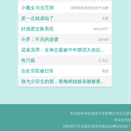
小魔女与法咒师
清粥瘦肉酒色财迷半仙醉
西琳
差一点就成仙了
玄夜
好感度交换系统
weiyu227
斗罗：不乐的逆袭
pxhsbl
花落泥潭：女神总裁被中年猥琐大叔征服沦为母狗孕妻
有只狐
云无心
暖海
合欢宗双修日常
青慈
身为少宗主的我，青梅师姐娘亲都被黄毛牛走了
江南大刀2012
本站所有内容来源于互联网公开且无需登录
本站仅对
同时您可手动提交相关目标站点网址给我们