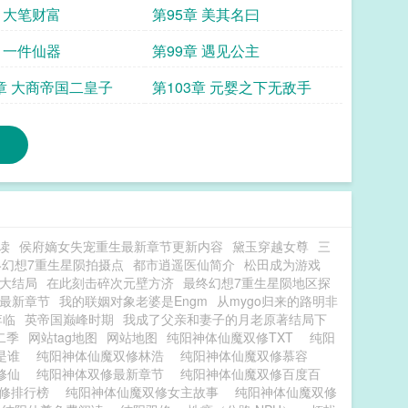
章 大笔财富
第95章 美其名曰
章 一件仙器
第99章 遇见公主
2章 大商帝国二皇子
第103章 元婴之下无敌手
读
侯府嫡女失宠重生最新章节更新内容
黛玉穿越女尊
三
终幻想7重生星陨拍摄点
都市逍遥医仙简介
松田成为游戏
大结局
在此刻击碎次元壁方济
最终幻想7重生星陨地区探
最新章节
我的联姻对象老婆是Engm
从mygo归来的路明非
李临
英帝国巅峰时期
我成了父亲和妻子的月老原著结局下
二季
网站tag地图
网站地图
纯阳神体仙魔双修TXT
纯阳
主是谁
纯阳神体仙魔双修林浩
纯阳神体仙魔双修慕容
修仙
纯阳神体双修最新章节
纯阳神体仙魔双修百度百
双修排行榜
纯阳神体仙魔双修女主故事
纯阳神体仙魔双修