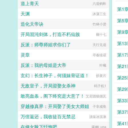
了，看到无敌阳光开朗大狗狗了，哪
相爱相杀年龄差7岁年下强强身心
道上青天
六道蚂蚱
里能领养，阿祖！我也要养阿祖！！
1v1欢迎收藏作者鞠躬jpg其他预收
第1
第三本读者C作者生活这么不如意，
（作者广告位3啵啵）■古耽戎马踏
天渊
沐潇三生
一定要搞这么五毒俱全的角色？写不
秋棠心狠手辣权臣攻x老谋深算谋士
第5
出来东西找个班上吧。还是读者
受权臣技能之伺候娇生惯养的公子哥
造化天帝诀
竹林小贤
CMD，祖神，我可真该死啊！第四
儿。■古耽照我满怀冰雪忠犬糙汉暗
第9
本第五本第六本楚祖怎么样，虽然演
卫攻x狠戾变态王爷受被王爷一个巴
开局混沌剑体，打造不朽仙族
幽十七
的一般，但我改得还行吧？系统你知
掌扇爽了。■古耽误我秦楼约高冷闷
道什么叫边缘角色吗？人气大爆角色
第1
骚大将军x骄扬富贵小少爷被老婆倒
反派：师尊师姐求你们了
天行见道
算什么边缘角色啊！！！TIPS12100
追又放弃，将军等会，小祖宗哎！■
存稿箱吐章节，偶尔抽空改错字2警
东幻众神审判日疯批大佬x高冷之花
灵章
第1
寻春续昼
惕祖哥感情牌，他是个狠人3wb短不
为神清路的蓝星5s指挥长军官权昼，
拉揪，随机掉落祖哥CG4论坛都会标
遇到一个顶级疯批罪犯。想杀我？试
反派：我的母姐是大帝
叶曦
第2
注发言时间，精确到秒，有用5是想
试接吻吗？■现耽第13个治疗师狂躁
简单尝试各种题材的产物，专栏预收
失眠的霸总，被手段高超的pua心理
玄幻：长生神子，何须妹骨证道！
炒麦片
第2
有各个题材，收收菜呗w...
治疗师狠狠拿捏。老婆把我的精神病
治成了恋爱脑...
无敌皇子，开局迎娶女杀神
码子机1
第2
敢亮血条，阁下终究是大意了！
艾尼德猫抛瓦
第3
穿越修真界：开局娶了美女大师姐
子非咸鱼
第3
万倍返还，我收徒百无禁忌
淡味冰淇淋
第4
在修女靴下忏悔吧
露娜Luna