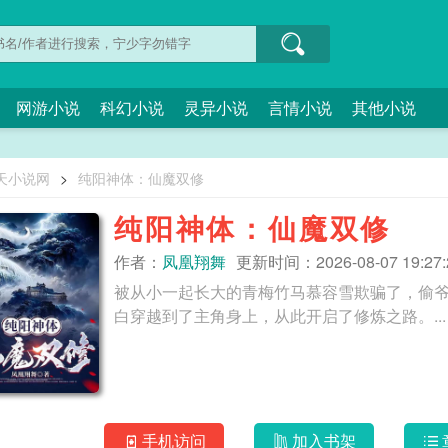
网游小说
科幻小说
灵异小说
言情小说
其他小说
天小说网
>
纯阳神体：仙魔双修
纯阳神体：仙魔双修
作者：
凤凰翔舞
更新时间：2026-08-07 19:27:
被从小一起长大的青梅竹马慕容雪欺骗了，偷
手机访问
加入书架