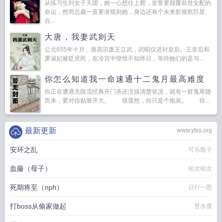
从练习生到女子天团，她一心想往上爬，发誓要颠覆前世女配的
命运，然而总裁一直要潜规则她，身边还有个未来影视歌巨星
在...
大唐，我妻武则天
公元655年十月，唐高宗废王立武，武昭仪进封皇后。王皇后和
萧淑妃被贬庶民，在冷宫中惶惶不知终日，等待她们的是与...
你怎么知道我一命速通十二鬼月最高难度
你正在遭遇无限流经典开门杀还没搞清楚状况，就有一群鬼尾随
而来，要对你贴脸开大。 很显然，你只是个炮灰。 你...
最新更新
www.ytxs.org
安环之乱
可乐瓶子
血藤（母子）
哈次哈次
死期将至（nph）
日行一恶
打boss从偷家做起
苔水渡