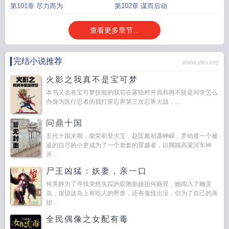
第101章 尽力而为
第102章 谋而后动
查看更多章节...
完结小说推荐
www.ytxs.org
火影之我真不是宝可梦
本书又名有宝可梦技能的我苟在雾隐村开局和再不斩是同学怎么
办身为医疗忍者的我打穿忍界第三次忍界大战，...
问鼎十国
五代十国末期，柴荣初登大宝，赵匡胤初露峥嵘，罗幼度一个被
逼的自尽的小吏成为了一个老套的穿越者，以脚踹高粱河车神
开...
尸王凶猛：妖妻，亲一口
何美静为了寻找突然失踪的双胞胎姐姐何丽景，她闯入了幽灵
岛，据说这岛上有吃人的野兽，还有鬼怪出没，但为了自己的亲
姐...
全民偶像之女配有毒