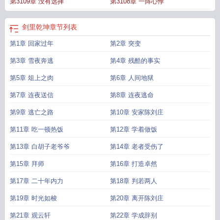
第3109章 没有选择
第3108章 一阵心悸
剑里乾坤
章节列表
第1章 回家过年
第2章 突变
第3章 雪夜奔逃
第4章 残酷的事实
第5章 俎上之肉
第6章 人间地狱
第7章 连夜送信
第8章 连夜逃命
第9章 逃亡之路
第10章 安家陈刘庄
第11章 吃一顿热饭
第12章 学着做饭
第13章 白胡子老爷爷
第14章 老者受伤了
第15章 拜师
第16章 打造卓然
第17章 二十年内力
第18章 判若两人
第19章 时光如梭
第20章 离开陈刘庄
第21章 观云轩
第22章 学成辞别