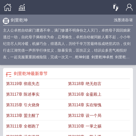
剑里乾坤
浅墨清语
/著
主人公卓然自幼家门遭遇不幸，满门惨遭不明身份之人灭门，卓然母子因回娘家
逃过一劫，自此母子俩相依为命，忍辱偷生，卓然自幼被同龄人看不起，小小年
纪尝尽人间冷暖，机缘巧合，得遇高人，历经千辛万苦最终练成绝世武功，仗剑
行走江湖凭借一声所学行侠仗义，除暴安良，匡扶正义，结识众多意气相投好
友，一起克服重重困难险阻，完成一次又一...
乾坤剑道
剑里乾坤卓然
剑里乾坤
40集全免费播放
梦里乾坤剑
剑里乾坤什么意思
剑里乾坤女主是谁
剑里乾坤百
度百科
剑彻乾坤
剑里乾坤电视剧免费观看
剑里乾坤 浅墨清语
剑里乾坤
最新章节
第3119章 彻底失态
第3118章 绝无怨言
第3117章 陈述事实
第3116章 金銮殿上
第3115章 引火烧身
第3114章 实在惭愧
第3113章 盟主醒了
第3112章 设一个局
第3111章 全都跑了
第3110章 一掌之赐