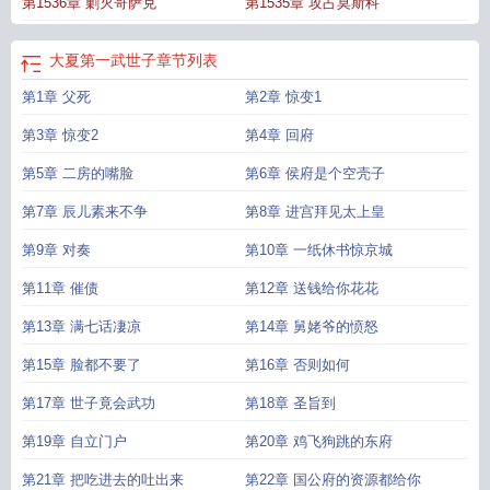
第1536章 剿灭哥萨克
第1535章 攻占莫斯科
大夏第一武世子
章节列表
第1章 父死
第2章 惊变1
第3章 惊变2
第4章 回府
第5章 二房的嘴脸
第6章 侯府是个空壳子
第7章 辰儿素来不争
第8章 进宫拜见太上皇
第9章 对奏
第10章 一纸休书惊京城
第11章 催债
第12章 送钱给你花花
第13章 满七话凄凉
第14章 舅姥爷的愤怒
第15章 脸都不要了
第16章 否则如何
第17章 世子竟会武功
第18章 圣旨到
第19章 自立门户
第20章 鸡飞狗跳的东府
第21章 把吃进去的吐出来
第22章 国公府的资源都给你