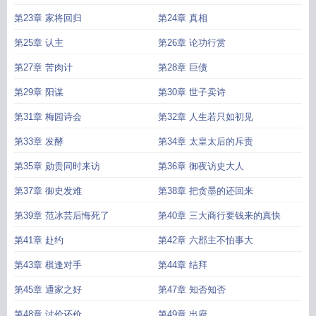
第23章 家将回归
第24章 真相
第25章 认主
第26章 论功行赏
第27章 苦肉计
第28章 巨债
第29章 阳谋
第30章 世子卖诗
第31章 梅园诗会
第32章 人生若只如初见
第33章 发酵
第34章 太皇太后的斥责
第35章 勋贵同时来访
第36章 御夜访史大人
第37章 御史发难
第38章 把贪墨的还回来
第39章 范冰芸后悔死了
第40章 三大商行要钱来的真快
第41章 赴约
第42章 六郡主不怕事大
第43章 棋逢对手
第44章 结拜
第45章 通家之好
第47章 知否知否
第48章 讨价还价
第49章 出府