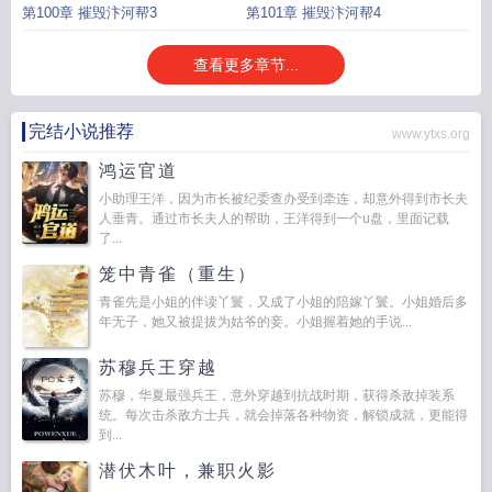
第100章 摧毁汴河帮3
第101章 摧毁汴河帮4
查看更多章节...
完结小说推荐
www.ytxs.org
鸿运官道
小助理王洋，因为市长被纪委查办受到牵连，却意外得到市长夫
人垂青。通过市长夫人的帮助，王洋得到一个u盘，里面记载
了...
笼中青雀（重生）
青雀先是小姐的伴读丫鬟，又成了小姐的陪嫁丫鬟。小姐婚后多
年无子，她又被提拔为姑爷的妾。小姐握着她的手说...
苏穆兵王穿越
苏穆，华夏最强兵王，意外穿越到抗战时期，获得杀敌掉装系
统。每次击杀敌方士兵，就会掉落各种物资，解锁成就，更能得
到...
潜伏木叶，兼职火影