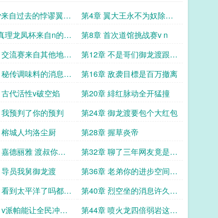
 v来自过去的悖谬翼大
第4章 翼大王永不为奴除非
顿
包吃包住
 真理龙凤杯来自n的对
第8章 首次道馆挑战赛v n
章 交流赛来自其他地区
第12章 不是哥们御龙渡跟你
种子
是互关啊
章 秘传调味料的消息神
第16章 敌袭目標是百万撤离
龙宝可梦
章 古代活性v破空焰
第20章 緋红脉动全开猛撞
章 我预判了你的预判
第24章 御龙渡要包个大红包
章 榕城人均洛尘厨
第28章 握草炎帝
章 嘉德丽雅 渡叔你把
第32章 聊了三年网友竟是我
我了
的未婚妻
章 导员我舅御龙渡
第36章 老弟你的进步空间很
大
章 看到太平洋了吗都我
第40章 烈空坐的消息许久不
见的暴鲤龙
章 v派帕能让全民冲渡
第44章 喷火龙四倍弱岩这波