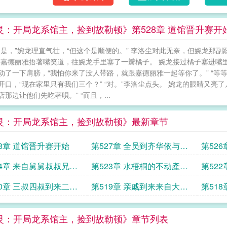
灵：开局龙系馆主，捡到故勒顿》第528章 道馆晋升赛开
不是，”婉龙理直气壮，“但这个是顺便的。” 李洛尘对此无奈，但婉龙那副
”嘉德丽雅捂著嘴笑道，往婉龙手里塞了一瓣橘子。 婉龙接过橘子塞进嘴里
动了一下肩膀，“我怕你来了没人带路，就跟嘉德丽雅一起等你了。” “等
开口，“现在家里只有我们三个？” “对。”李洛尘点头。 婉龙的眼睛又亮
那边让他们先吃著唄。” “而且，...
灵：开局龙系馆主，捡到故勒顿》最新章节
28章 道馆晋升赛开始
第527章 全员到齐华依与鸣
第52
依相见
点小礼
24章 来自舅舅叔叔兄弟
第523章 水梧桐的不动產突
第52
婚
然晃了一下
20章 三叔四叔到来二人
第519章 亲戚到来来自大吾
第51
物
的大礼
票去
灵：开局龙系馆主，捡到故勒顿》章节列表