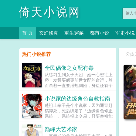
倚天小说网
首 页
玄幻修真
重生穿越
都市小说
军史小说
热门小说推荐
倚
全民偶像之女配有毒
从练习生到女子天团，她一心想往上
爬，发誓要颠覆前世女配的命运，然
而总裁一直要潜规则她，身边还有个
未来影视歌巨星在作妖！！！...
小说家的边缘角色自救指南
楚祖上辈子是个小说家，因为通宵赶
稿猝死，死后绑定了「边缘角色修正
系统」。系统提出交易，只要楚祖能
扮演并修正那些被读者讨厌的边缘角
色，他就能重获新生。楚祖改人设是
巅峰大艺术家
吧？老擅长了！第一本读者A你可以
一事无成的单身大龄男马大宽，在饭