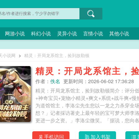
网游小说
科幻小说
灵异小说
言情小说
其他小说
天小说网
>
精灵：开局龙系馆主，捡到故勒顿
精灵：开局龙系馆主，
作者：
佚名
更新时间：2026-06-02 17:36:28
精灵：开局龙系馆主，捡到故勒顿简介：评分
+神奇宝贝+宠物小精灵+爽文+系统+战斗爽+慢
为道馆馆主，李洛尘先生您以一龙之力杀穿全
想？」记者採访著史上最年轻的宝可梦大师李
更进一步之资。」李洛尘微笑。「据说，您向各大邪恶组织当
捡到故勒顿
手机访问
加入书架