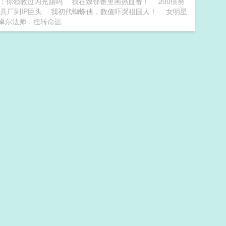
：你领教过闪光踢吗
我在致郁番里画热血番！
200倍努
玩具厂到IP巨头
我初代蜘蛛侠，数值吓哭祖国人！
女明星
：卓尔法师，扭转命运