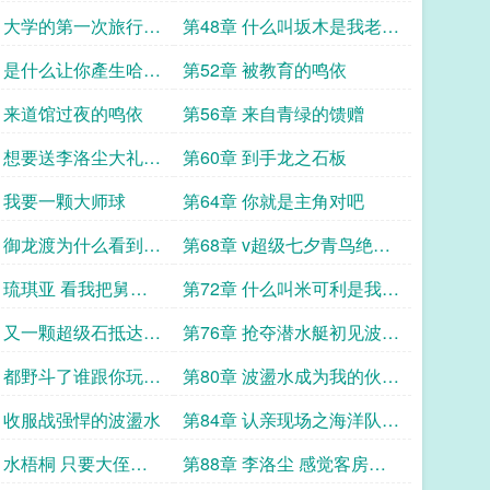
梦
优势在我
章 大学的第一次旅行计
第48章 什么叫坂木是我老爹
信的彩虹集团
的至交好友
章 是什么让你產生哈克
第52章 被教育的鸣依
打雷的错觉
章 来道馆过夜的鸣依
第56章 来自青绿的馈赠
章 想要送李洛尘大礼的
第60章 到手龙之石板
章 我要一颗大师球
第64章 你就是主角对吧
章 御龙渡为什么看到飞
第68章 v超级七夕青鸟绝对
式你就出来了呢
优势
章 琉琪亚 看我把舅舅
第72章 什么叫米可利是我妈
船
的乾弟弟
章 又一颗超级石抵达嵐
第76章 抢夺潜水艇初见波盪
准备
水
章 都野斗了谁跟你玩正
第80章 波盪水成为我的伙伴
啊
吧
章 收服战强悍的波盪水
第84章 认亲现场之海洋队首
领是我叔
章 水梧桐 只要大侄子
第88章 李洛尘 感觉客房快