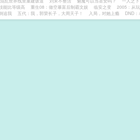
混乱世界线里重建坂道
刘宋不整活
魅魔可以当圣女吗？
一人之下
技能比等级高
重生08：做空暴富后制霸文娱
临安之变
2005：从
倒追我
五代：我，郭荣长子，大周天子！
入局，对她上瘾
DND