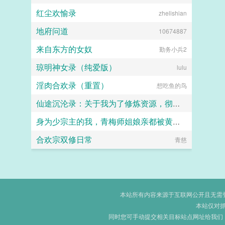
红尘欢愉录
zhelishian
地府问道
10674887
来自东方的女奴
勤务小兵2
琼明神女录（纯爱版）
lulu
淫肉合欢录（重置）
想吃鱼的鸟
仙途沉沦录：关于我为了修炼资源，彻底恶堕成仙门母畜这件事
身为少宗主的我，青梅师姐娘亲都被黄毛牛走了
画眉桃
合欢宗双修日常
江南大刀2012
青慈
本站所有内容来源于互联网公开且无需登录
本站仅对
同时您可手动提交相关目标站点网址给我们