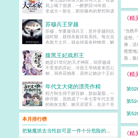
让反派降智，但你最好不要做梦觉得
局上喝了假酒，一醉梦回16年前，
读者也会降智，很难懂吗？还是读者
变成大一新生，那些褪色的梦想和遗
A靠靠靠！早说是大佬的局中局中局
憾，终于有了大展拳脚的机会。当画
《精
啊！！祖爹！对不起！是我说话太大
家，做导演，收藏古玩字画，...
苏穆兵王穿越
声了！！第二本读者B狗塑适可而
止，就算你重复强调五百次他是可爱
“当然
苏穆，华夏最强兵王，意外穿越到抗
狗狗，但我只看到了一只舔狗，还是
战时期，获得杀敌掉装系统。每次击
这些。
不会汪汪叫的那种。还是读者B起猛
杀敌方士兵，就会掉落各种物资，解
身，活
了，看到无敌阳光开朗大狗狗了，哪
锁成就，更能得到系统丰厚的奖励。
悠悠地
里能领养，阿祖！我也要养阿祖！！
系统提示恭喜宿主击杀敌方士...
腹黑王妃戏邪王
第三本读者C作者生活这么不如意，
急，饭店
她是21世纪的天才神医，却穿越成
一定要搞这么五毒俱全的角色？写不
不受宠的弃妃，冷面王爷纳妾来恶心
出来东西找个班上吧。还是读者
《精
她，洞房花烛夜，居然让她这个王妃
CMD，祖神，我可真该死啊！第四
去伺候，想羞辱她是吧？行啊！她拿
本第五本第六本楚祖怎么样，虽然演
着几面旗子，对着床头摇旗呐...
的一般，但我改得还行吧？系统你知
年代文大佬的漂亮作精
第5
道什么叫边缘角色吗？人气大爆角色
程方秋生得千娇百媚，肤如凝脂，一
算什么边缘角色啊！！！TIPS12100
睁开眼，居然成了一本七零年代文里
第5
存稿箱吐章节，偶尔抽空改错字2警
的炮灰女配。她无语望天，在这个充
惕祖哥感情牌，他是个狠人3wb短不
满限制的时代，她只想当条咸鱼，拿
的催
拉揪，随机掉落祖哥CG4论坛都会标
第5
着便宜老公的丰厚工资买买买，顺便
本月排行榜
注发言时间，精确到秒，有用5是想
再好好享受宽肩窄腰，冷峻帅气...
简单尝试各种题材的产物，专栏预收
的礼
有各个题材，收收菜呗w...
把魅魔抓去当性奴可是一件十分危险的事情呢~
《精