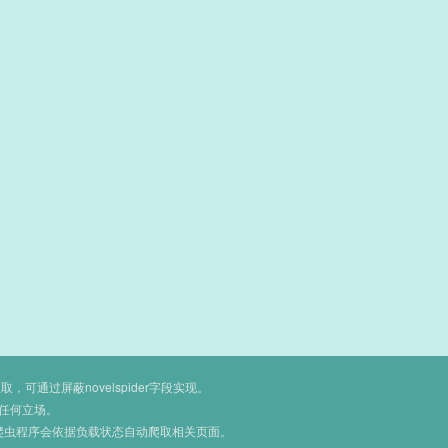
通过屏蔽novelspider字段实现。
任何立场。
爬虫程序会依据负载状态自动爬取相关页面。