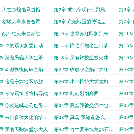
章 人在东煌继承道馆有
第2章 被抓个现行后跪地求
第3章
天王未婚妻
饶的故勒顿
王故勒
章 榕城大学来自合眾地
第6章 东煌地区的传说宝可
第7章
交换生
梦
战申请
章 战斗结束来自赤红的
第10章 提督赤红即將到来的
第11
睡美人
的冠军
3章 鸣依震惊將要行动的
第14章 降临不知名宝可梦身
第15
队
处的秘境
秘三角
7章 澄澈愚蠢大学生杀人
第18章 又有转校生被火球追
第19
不眨眼
逐的青年
1章 本源恢復向破空焰发
第22章 收服破空焰出大红了
第23
队邀请
喷火龙进化石
5章 这是东煌地区形態的
第26章 小小榕城大学竟如此
第27
臥虎藏龙
9章 青绿震惊道馆指导战
第30章 此刻烈阳高照
第31
谁推给
3章 你就是喊老公也得给
第34章 完蛋我被交流生包围
第35
活
了
7章 来自多位大佬的培育
第38章 真鸟 我知道怎么詔
第39
想拉拢李洛尘的坂木
安李洛尘进火箭队了
放的水
1章 我的天吶波盪水大人
第42章 竹兰要来快龙ga石的
第43