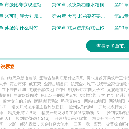
难安
丰缘能横著走了
你一声
9章 市级比赛惊现道馆级
第90章 系统新功能水梧桐与
第91
个丰缘
梦
赤焰松的计划
煌地区
3章 米可利 我大外甥是
第94章 大吾 老弟要不要当
第95
基友的好兄弟
得文的总经理
的人脉
7章 苏染染 什么叫竹兰
第98章 敢点进来就敢让你喊
第99
家你不方便出门上学
握草
御龙广
查看更多章节...
小说标签
超能力每周刷新改编版
歪瑞古德到底是什么意思
灵气复苏开局获帝王传
人参
黄昏市郊
戚安荣
歪德古瑞首页
饥荒全村吃草根我带全家顿顿吃
在下来自江湖
龙族卡塞尔之门官网
明撩暗哄京圈太子爷
元婴老祖九
费短剧
皇后娘娘阅读
康巴汉子的照片真实
奶油烩菜
赵行mit
穿进红
败犬女主的攻略
断裂地理现象
坠落完结文
网站tag地图
网站地图
TxT
精灵开局龙系馆主捡到故勒顿
捡到故勒顿txt
开局龙系精灵的
大师
精灵开局宝贝龙
精灵开局龙系馆主捡到故勒顿TXT
捡到故勒顿
顿TXT
捡到故勒顿(1-212)
开局精灵是迷你龙
精灵开局一个世界
慕
火影：经济霸权，氪金打穿大筒木
三国：我，曹昂，被曹操偷听