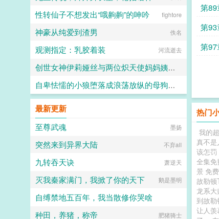
坐立
第8
性转仙子不想发出“哦齁齁”的呻吟
fightore
宝可
第9
神豪从纯爱到渣男
佚名
我好
第9
观测指定：乳胶着装
河流逝去
在你
创世女神伊莉娅丝与两位炽天使妈妈姨妈一起输给勇者的肉棒，神国沦陷成为新神王的永世肉便器
自卑怯懦的小狼堕落成浪荡放纵的母狗一共需要多久？用快感洗刷掉一切自我和人格吧～
愛と税のために
竹子
最新更新
热门
至尊武魂
墨扬
我的
真不是
突然来到异界大陆
不弃all
该怎罚
九转吞天诀
全集免
萧逆天
景 免费
灭我秦家满门，我掀了你的天下
鹅是墨明
故勒顿
龙系
自缚禁地五百年，我当散修你哭啥
到故勒
让人羡
种田，养猪，称帝
萝卜味薄荷糖
肥猪骑士