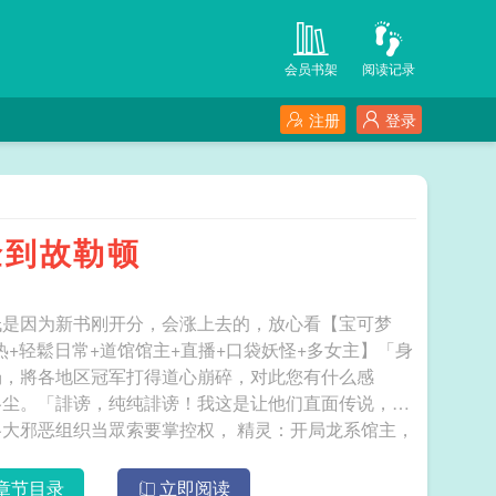
会员书架
阅读记录
注册
登录
捡到故勒顿
低是因为新书刚开分，会涨上去的，放心看【宝可梦
热+轻鬆日常+道馆馆主+直播+口袋妖怪+多女主】「身
场，將各地区冠军打得道心崩碎，对此您有什么感
洛尘。「誹谤，纯纯誹谤！我这是让他们直面传说，有
眾索要掌控权， 精灵：开局龙系馆主，
章节目录
立即阅读