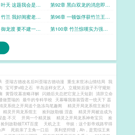
令下我愿帮你打下半
不够用了啊
章 叶天 这题我会是东
第92章 黑白双龙的消息即將
的水君
抵达榕城的竹兰
章 竹兰 我好闺蜜老公
第96章 一顿饭俘获竹兰王牌
有点广啊
烈咬陆鯊的胃
章 御龙渡 要不建一个
第100章 竹兰惊嘆实力强悍
场
的波盪水
承
歪瑞古德改名后叫歪瑞古德动漫
重生末世冰山情结局
我
肉
宝可梦x暗之石
半岛这样女艺人
立规矩后孩子不守规矩
幽
黄昏坟墓攻略详解
闪婚后夫总把它宠上天短剧
清辞立命
楼做贾瑞的
最牛的专科学校
天幕曝我靠装昏君一统天下 荔
精灵系统之开局送个急冻鸟笔趣阁
精灵开局龙系馆主捡到
精灵开局龙系馆主
捡到故勒顿 涅盘
精灵开局被迫成为
涅盘·不灭
开局一个精灵族
精灵之开局龙系神奇宝贝
捡
捡到故勒顿TXT百度
天机之主
华娱：这个影帝戏路窄得
心声
死前亲了主角一口后
美利坚狩猎，Ah，是荒综王来