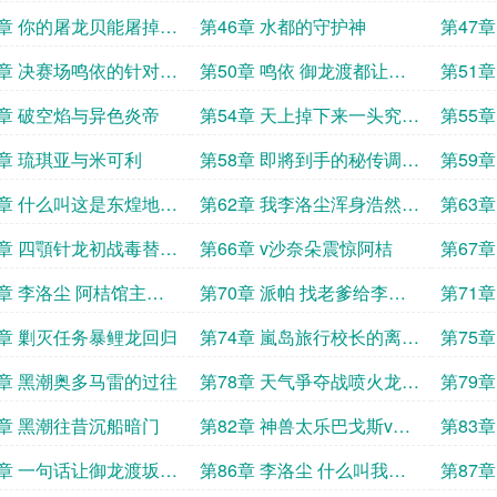
消息
的宝可
5章 你的屠龙贝能屠掉我
第46章 水都的守护神
第47
头龙
划发私
9章 决赛场鸣依的针对性
第50章 鸣依 御龙渡都让这
第51
只哈克龙学了啥
龙只会
3章 破空焰与异色炎帝
第54章 天上掉下来一头究极
第55
异兽
7章 琉琪亚与米可利
第58章 即將到手的秘传调味
第59
料与家人发牢骚的派帕
弗图
1章 什么叫这是东煌地区
第62章 我李洛尘浑身浩然正
第63
的大针蜂
气像做这事的人吗
5章 四顎针龙初战毒替守
第66章 v沙奈朵震惊阿桔
第67
江湖
行系招
9章 李洛尘 阿桔馆主有
第70章 派帕 找老爹给李洛
第71
的可以问我
尘爆点装备
拉上贼
3章 剿灭任务暴鲤龙回归
第74章 嵐岛旅行校长的离別
第75
馈赠
岛战前
7章 黑潮奥多马雷的过往
第78章 天气爭夺战喷火龙超
第79
进化
经套路
1章 黑潮往昔沉船暗门
第82章 神兽太乐巴戈斯v波
第83
盪水
5章 一句话让御龙渡坂木
第86章 李洛尘 什么叫我在
第87