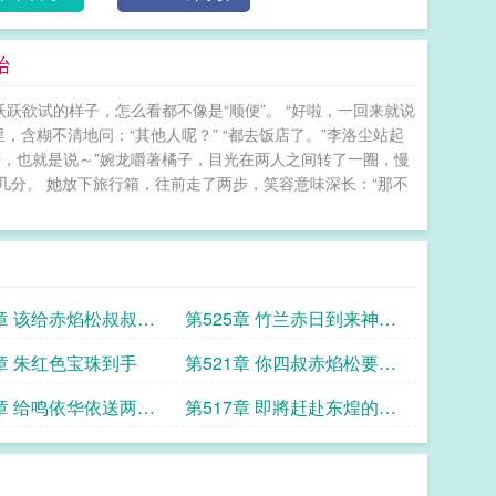
始
跃跃欲试的样子，怎么看都不像是“顺便”。 “好啦，一回来就说
，含糊不清地问：“其他人呢？” “都去饭店了。”李洛尘站起
等，也就是说～”婉龙嚼著橘子，目光在两人之间转了一圈，慢
了几分。 她放下旅行箱，往前走了两步，笑容意味深长：“那不
6章 该给赤焰松叔叔一
第525章 竹兰赤日到来神奥
物了
联盟的馆主有难咯
2章 朱红色宝珠到手
第521章 你四叔赤焰松要狠
狠爆金幣
8章 给鸣依华依送两张
第517章 即將赶赴东煌的竹
兰姐