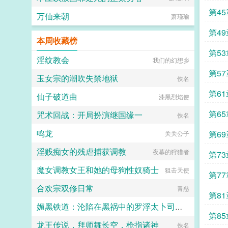
第4
万仙来朝
萧瑾瑜
的哪
第4
本周收藏榜
战术
第5
淫纹教会
我们的幻想乡
第5
玉女宗的潮吹失禁地狱
佚名
第6
仙子破道曲
漆黑烈焰使
形態
第6
咒术回战：开局扮演继国缘一
佚名
重出
鸣龙
第6
关关公子
淫贱痴女的残虐捕获调教
不懂
夜幕的狩猎者
第7
魔女调教女王和她的母狗性奴骑士
狙击天使
第7
合欢宗双修日常
青慈
第8
媚黑铁道：沦陷在黑祸中的罗浮太卜司肉媚地狱·符玄篇
第8
龙王传说，拜师舞长空，枪指诸神
七七七
佚名