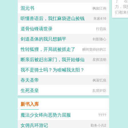
了
在
力，我
混元书
枫如江画
们都来
听懂兽语后，我扛麻袋进山捡钱
朱家416
道骨仙锋谪世录
行启辰
剑道圣体的我只想躺平
剑影随心
性转狐狸，开局就被抓走了
瞬间觉得好的江
断亲后被赶出家门，我开始修仙
星辉流明
我不是骑士吗？为啥喊我太阳？
吞天圣帝
永久的爆裂魔法使惠惠
枫落忆痕
生死圣皇
乱世奸臣
新书入库
魔法少女终向恶势力屈服
????
女佣兵环游记
勤务小兵2