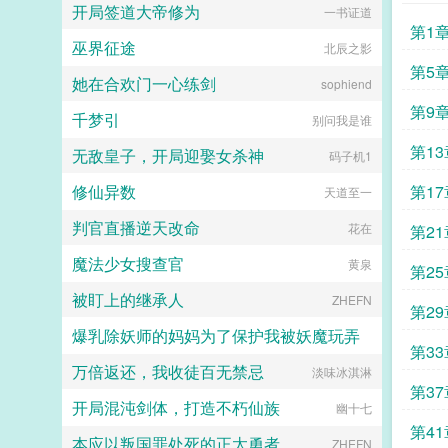
开局签道大帝修为
飞鱼丸子喵
一书证道
第1
巫界征途
北辰之影
个四
第5
她在合欢门一心练剑
sophiend
区的
第9
千梦引
别问我是谁
夸讚
第1
无敌皇子，开局迎娶女杀神
码子机1
火箭
修仙异数
第1
天道至一
判官直播逆天改命
放火
花在
第2
魔法少女搜查官
黄泉
出入
第2
被盯上的继承人
ZHEFN
炎帝
第2
爆乳除妖师的妈妈为了保护我被妖魔玩弄
第3
万倍返还，我收徒百无禁忌
淡味冰淇淋
心心念念
我干
第3
开局混沌剑体，打造不朽仙族
幽十七
心得
第4
本应以叛国罪处死的正太勇者
ZHEFN