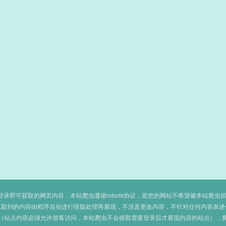
即可获取的网页内容，本站爬虫遵循robots协议，若您的网站不希望被本站爬虫抓取，可
抓取到的内容由程序自动进行排版处理再展现，不涉及更改内容，不针对任何内容表述
（站点内容必须允许游客访问，本站爬虫不会抓取需要登录后才展现内容的站点），