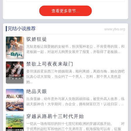
查看更多章节...
完结小说推荐
www.ytxs.org
驭娇狂徒
无耻老板让我娶她的女秘书，扮演冤种老公，不肯受辱的我，和
老板娘一起，对这对儿狗男女展开了报复，并取得了老板娘...
禁欲上司夜夜来敲门
姜羽溪跟霍辰西三年婚姻期满，顺利离婚，离婚当晚，她在酒吧
玩真心话大冒险，当众约了一个男人，岂料，那个男人竟然是
她...
绝品天眼
出身显赫，幼年意外与家人失散因祸得福，被世外高人收养，练
就天眼神功！大学期间，办企业，拥有财富巨万！认祖归宗，...
穿越从路易十三时代开始
一切从一场有组织的到十七世纪初欧洲的穿越试炼开始。 对
于优秀的赵红军和他的三个兄弟而言，航海探险可以有，征服