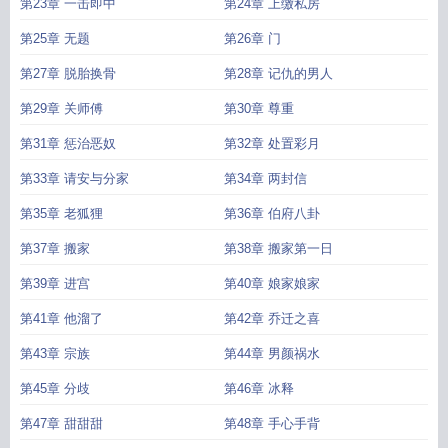
第23章 一击即中
第24章 上缴私房
第25章 无题
第26章 门
第27章 脱胎换骨
第28章 记仇的男人
第29章 关师傅
第30章 尊重
第31章 惩治恶奴
第32章 处置彩月
第33章 请安与分家
第34章 两封信
第35章 老狐狸
第36章 伯府八卦
第37章 搬家
第38章 搬家第一日
第39章 进宫
第40章 娘家娘家
第41章 他溜了
第42章 乔迁之喜
第43章 宗族
第44章 男颜祸水
第45章 分歧
第46章 冰释
第47章 甜甜甜
第48章 手心手背