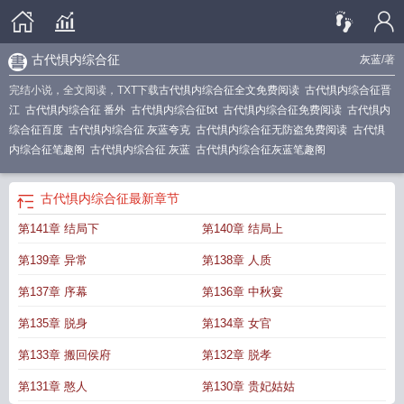
古代惧内综合征
灰蓝
/著
完结小说，全文阅读，TXT下载
古代惧内综合征全文免费阅读
古代惧内综合征晋
江
古代惧内综合征 番外
古代惧内综合征txt
古代惧内综合征免费阅读
古代惧内
综合征百度
古代惧内综合征 灰蓝夸克
古代惧内综合征无防盗免费阅读
古代惧
内综合征笔趣阁
古代惧内综合征 灰蓝
古代惧内综合征灰蓝笔趣阁
古代惧内综合征
最新章节
第141章 结局下
第140章 结局上
第139章 异常
第138章 人质
第137章 序幕
第136章 中秋宴
第135章 脱身
第134章 女官
第133章 搬回侯府
第132章 脱孝
第131章 憨人
第130章 贵妃姑姑