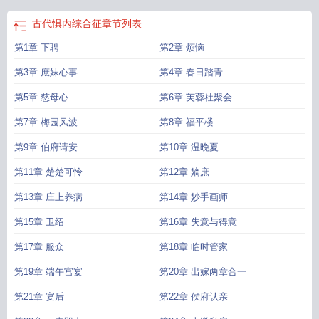
古代惧内综合征
章节列表
第1章 下聘
第2章 烦恼
第3章 庶妹心事
第4章 春日踏青
第5章 慈母心
第6章 芙蓉社聚会
第7章 梅园风波
第8章 福平楼
第9章 伯府请安
第10章 温晚夏
第11章 楚楚可怜
第12章 嫡庶
第13章 庄上养病
第14章 妙手画师
第15章 卫绍
第16章 失意与得意
第17章 服众
第18章 临时管家
第19章 端午宫宴
第20章 出嫁两章合一
第21章 宴后
第22章 侯府认亲