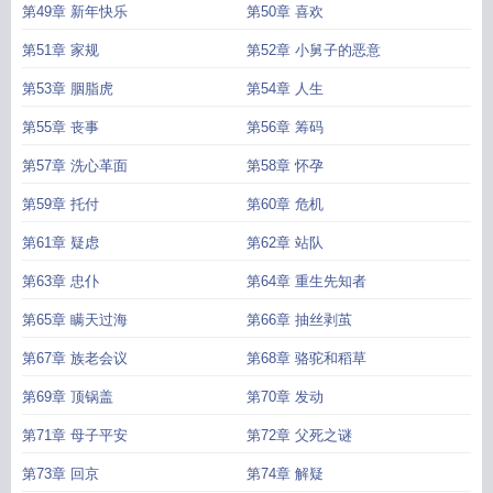
第49章 新年快乐
第50章 喜欢
第51章 家规
第52章 小舅子的恶意
第53章 胭脂虎
第54章 人生
第55章 丧事
第56章 筹码
第57章 洗心革面
第58章 怀孕
第59章 托付
第60章 危机
第61章 疑虑
第62章 站队
第63章 忠仆
第64章 重生先知者
第65章 瞒天过海
第66章 抽丝剥茧
第67章 族老会议
第68章 骆驼和稻草
第69章 顶锅盖
第70章 发动
第71章 母子平安
第72章 父死之谜
第73章 回京
第74章 解疑