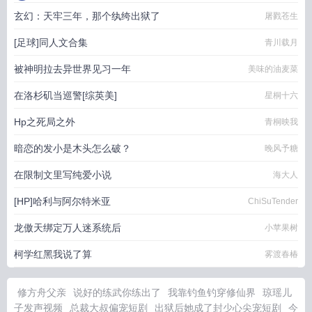
玄幻：天牢三年，那个纨绔出狱了
屠戮苍生
[足球]同人文合集
青川载月
被神明拉去异世界见习一年
美味的油麦菜
在洛杉矶当巡警[综英美]
星桐十六
Hp之死局之外
青桐映我
暗恋的发小是木头怎么破？
晚风予糖
在限制文里写纯爱小说
海大人
[HP]哈利与阿尔特米亚
ChiSuTender
龙傲天绑定万人迷系统后
小苹果树
柯学红黑我说了算
雾渡春椿
修方舟父亲
说好的练武你练出了
我靠钓鱼钓穿修仙界
琼瑶儿
子发声视频
总裁大叔偏宠短剧
出狱后她成了封少心尖宠短剧
今