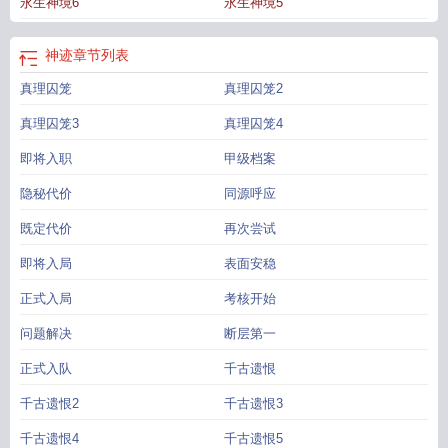
永生神境6
永生神境5
神迹
章节列表
真理囚笼
真理囚笼2
真理囚笼3
真理囚笼4
即将入职
甲级档案
隐秘代价
同源呼应
既定代价
再次尝试
即将入局
表面安稳
正式入局
考核开始
问题解决
断层第一
正式入队
千古遗恨
千古遗恨2
千古遗恨3
千古遗恨4
千古遗恨5