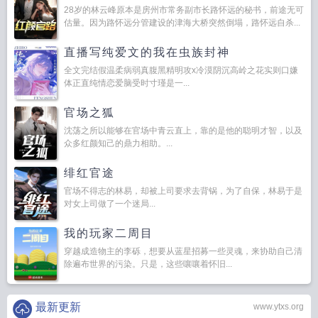
28岁的林云峰原本是房州市常务副市长路怀远的秘书，前途无可
估量。因为路怀远分管建设的津海大桥突然倒塌，路怀远自杀...
直播写纯爱文的我在虫族封神
全文完结假温柔病弱真腹黑精明攻x冷漠阴沉高岭之花实则口嫌
体正直纯情恋爱脑受时寸瑾是一...
官场之狐
沈荡之所以能够在官场中青云直上，靠的是他的聪明才智，以及
众多红颜知己的鼎力相助。...
绯红官途
官场不得志的林易，却被上司要求去背锅，为了自保，林易于是
对女上司做了一个迷局...
我的玩家二周目
穿越成造物主的李砾，想要从蓝星招募一些灵魂，来协助自己清
除遍布世界的污染。只是，这些嚷嚷着怀旧...
最新更新
www.ytxs.org