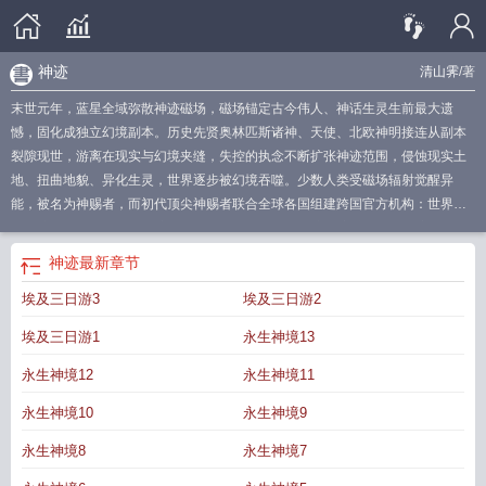
神迹
清山霁
/著
末世元年，蓝星全域弥散神迹磁场，磁场锚定古今伟人、神话生灵生前最大遗
憾，固化成独立幻境副本。历史先贤奥林匹斯诸神、天使、北欧神明接连从副本
裂隙现世，游离在现实与幻境夹缝，失控的执念不断扩张神迹范围，侵蚀现实土
地、扭曲地貌、异化生灵，世界逐步被幻境吞噬。少数人类受磁场辐射觉醒异
能，被名为神赐者，而初代顶尖神赐者联合全球各国组建跨国官方机构：世界安
全保护局（WSPA）。“我宣誓，愿为人类奋不顾身，义不容辞！火种，永续长
存！人类，生生不息！”（这是一个女孩子拯救世界的故事！）
神迹觉醒官网
神
神迹
最新章节
迹赞美诗
神迹by安妮
神迹歌词歌谱
神迹免费阅读
神迹觉醒
埃及三日游3
埃及三日游2
埃及三日游1
永生神境13
永生神境12
永生神境11
永生神境10
永生神境9
永生神境8
永生神境7