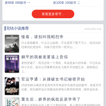
第99章 099探寻 一
第100章 100探寻 二
查看更多章节...
完结小说推荐
www.ytxs.org
慢着，请别叫我昭烈帝
什么英雄豪杰，什么江山如画，不过是死了数千万人，也没出好
结果的乱世凶年。刘备只想尽快一统河山。...
躺平的我被老婆逼上音综
姜然穿越了，而且还有一个系统，本该是奋斗的年龄。不过自从
和小天后，娱乐公司董事长的女儿陆辛月结婚之后，就彻底过
上...
官运亨通：从撞破女书记秘密开始
28岁的林云峰原本是房州市常务副市长路怀远的秘书，前途无可
估量。因为路怀远分管建设的津海大桥突然倒塌，路怀远自杀...
重生后，娇养的疯批反派学乖了
童洛七岁那年从街上捡了个男娃回来，旁人都说这男娃阴郁自私