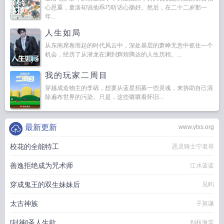
心思重，童洛却说他乖巧听话心肠好。然后，在二十二岁那一
年...
人生如局
从东南席卷而起的时代风云中，深处基层的萧峥无意中抓住一个
机会，经历了从潜龙在渊到辉煌腾达的人生历程。...
我的玩家二周目
穿越成造物主的李砾，想要从蓝星招募一些灵魂，来协助自己清
除遍布世界的污染。只是，这些嚷嚷着怀旧...
最新更新
www.ytxs.org
校花的全能特工
恶灵骑士宁老哥
善逸拒绝成为咒术师
江水蓝蓝
穿成鬼王的双生妹妹后
见昀
太古神族
子莫谦
[封神]圣人生欲
别枝海棠