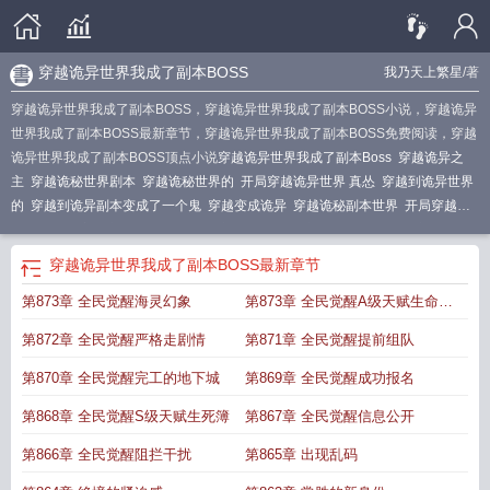
穿越诡异世界我成了副本BOSS
我乃天上繁星
/著
穿越诡异世界我成了副本BOSS，穿越诡异世界我成了副本BOSS小说，穿越诡异
世界我成了副本BOSS最新章节，穿越诡异世界我成了副本BOSS免费阅读，穿越
诡异世界我成了副本BOSS顶点小说
穿越诡异世界我成了副本Boss
穿越诡异之
主
穿越诡秘世界剧本
穿越诡秘世界的
开局穿越诡异世界 真怂
穿越到诡异世界
的
穿越到诡异副本变成了一个鬼
穿越变成诡异
穿越诡秘副本世界
开局穿越诡
异世界123
主角穿越诡异世界练武
穿越诡秘世界
穿越诡异世界成神
穿越诡异
世界我成了副本BOSS最新章节
穿越诡异世界我成了副本boss无弹窗
开局穿越
穿越诡异世界我成了副本BOSS
最新章节
到诡异世界
主角穿越到诡异世界
主角穿越成诡异的
穿越诡异世界我成了副本
第873章 全民觉醒海灵幻象
第873章 全民觉醒A级天赋生命之
boss
穿越诡异世界我成了副本BOSSTXT
我诡异世界当皇帝
主角穿越诡异世界
有金手指
主角穿越到诡秘世界的
穿越到诡异世界
我在诡异世界成皇
主角穿越
光
第872章 全民觉醒严格走剧情
第871章 全民觉醒提前组队
诡异世界
穿越诡异世界属性加点流
穿越诡异世界成为
主角穿越诡异世界的
穿
越诡异的世界 修炼武道
穿越诡异世界我成了副本boss左临安
穿越诡异世界我成
第870章 全民觉醒完工的地下城
第869章 全民觉醒成功报名
了副本boss免费阅读
穿越诡异世界
我穿越成了诡异副本制作师
第868章 全民觉醒S级天赋生死簿
第867章 全民觉醒信息公开
第866章 全民觉醒阻拦干扰
第865章 出现乱码