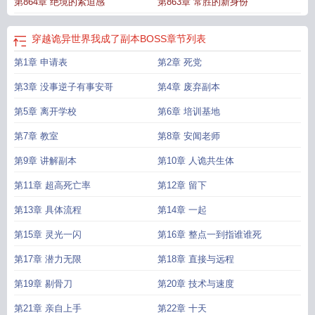
第864章 绝境的紧迫感
第863章 常胜的新身份
穿越诡异世界我成了副本BOSS
章节列表
第1章 申请表
第2章 死党
第3章 没事逆子有事安哥
第4章 废弃副本
第5章 离开学校
第6章 培训基地
第7章 教室
第8章 安闻老师
第9章 讲解副本
第10章 人诡共生体
第11章 超高死亡率
第12章 留下
第13章 具体流程
第14章 一起
第15章 灵光一闪
第16章 整点一到指谁谁死
第17章 潜力无限
第18章 直接与远程
第19章 剔骨刀
第20章 技术与速度
第21章 亲自上手
第22章 十天