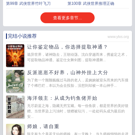
第99章 武侠世界竹叶飞刀
第100章 武侠世界推理正确
查看更多章节...
完结小说推荐
www.ytxs.org
让你鉴定物品，你选择提取神通？
诡异世界，诸神隐去，王朝动荡。沈白穿越而来，携鉴定之术，
可提取物品神通。鉴定仕女舞剑图，提取神通舞...
反派崽崽不好养，山神外挂上大分
为了救一个颤颤巍巍过马路的老人，孟婉婉被迎头而来的汽车撞
了个稀巴烂，本以为会去投胎，没想到却被一本山神手...
海洋领主：从成为钓鱼佬开始
无尽蔚蓝之海，隐藏无穷宝藏。每一份鱼获，都是世界的美好馈
赠。当世界染上污浊时，馈赠被玷污，一处处码头成为最后的
安...
师娘，请自重
陈玄有九个美若天仙的师娘，有一天晚上，当九师娘悄悄的走进