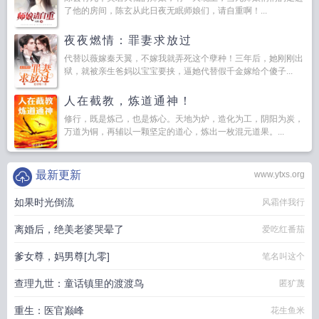
了他的房间，陈玄从此日夜无眠师娘们，请自重啊！...
夜夜燃情：罪妻求放过
代替以薇嫁秦天翼，不嫁我就弄死这个孽种！三年后，她刚刚出
狱，就被亲生爸妈以宝宝要挟，逼她代替假千金嫁给个傻子...
人在截教，炼道通神！
修行，既是炼己，也是炼心。天地为炉，造化为工，阴阳为炭，
万道为铜，再辅以一颗坚定的道心，炼出一枚混元道果。...
最新更新
www.ytxs.org
如果时光倒流
风霜伴我行
离婚后，绝美老婆哭晕了
爱吃红番茄
爹女尊，妈男尊[九零]
笔名叫这个
查理九世：童话镇里的渡渡鸟
匿犷蔑
重生：医官巅峰
花生鱼米