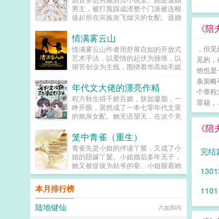
狗狗，但我只看到了一只舔狗，还是
男主，被打脸踩成渣整个门派被连根
不会汪汪叫的那种。还是读者B起猛
拔起所在宗族灰飞烟灭的女配。退婚
了，看到无敌阳光开朗大狗狗了，哪
有什么大不了的？退婚后，他就是清
《陪
里能领养，阿祖！我也要养阿祖！！
清白白的好汉一条，前程光明，未来
情满雾云山
第三本读者C作者生活这么不如意，
无限。但既然他这么记恨N多年后。
，但见
情满雾云山作者用舒展自如的开放式
一定要搞这么五毒俱全的角色？写不
龙傲天男主我知道是我配不上你，但
艺术手法，以爱情的起伏为脉络，以
出来东西找个班上吧。还是读者
见的，
我在你身边鞍前马后了五百年，饭给
艰苦创业为主线，围绕着华高灿毛妮
CMD，祖神，我可真该死啊！第四
你做，衣服给你买，天材地宝为你
他也是
妮的爱情故事，勾划了林瑛甘雯丽关
本第五本第六本楚祖怎么样，虽然演
抢，你特么能不能看我一眼？...
条策略
文彬梁仕达丁...
的一般，但我改得还行吧？系统你知
年代文大佬的漂亮作精
个章程
道什么叫边缘角色吗？人气大爆角色
程方秋生得千娇百媚，肤如凝脂，一
罪籍，..
算什么边缘角色啊！！！TIPS12100
睁开眼，居然成了一本七零年代文里
存稿箱吐章节，偶尔抽空改错字2警
的炮灰女配。她无语望天，在这个充
惕祖哥感情牌，他是个狠人3wb短不
满限制的时代，她只想当条咸鱼，拿
《陪
拉揪，随机掉落祖哥CG4论坛都会标
着便宜老公的丰厚工资买买买，顺便
笼中青雀（重生）
注发言时间，精确到秒，有用5是想
再好好享受宽肩窄腰，冷峻帅气...
简单尝试各种题材的产物，专栏预收
青雀先是小姐的伴读丫鬟，又成了小
完结
有各个题材，收收菜呗w...
姐的陪嫁丫鬟。小姐婚后多年无子，
她又被提拔为姑爷的妾。小姐握着她
1301
的手说青雀，你信我，将来你的孩子
就是我的孩子，我必不会亏待了你。
本月排行榜
1101
青雀信了。她先后生下一女一儿，都
养在小姐膝下。姑爷步步高升，先做
陆地键仙
六如和尚
尚书，又做丞相，她的一双儿女日渐
长大，女儿如花貌美，儿子才学过