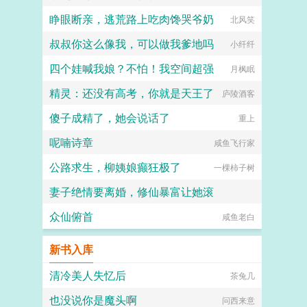
睁眼断亲，逃荒路上吃肉馋哭爷奶
北风笑
叔叔你这么像我，可以做我爹地吗
小纤纤
四个娃喊我娘？不怕！我空间超强
月枫眠
精灵：还没有高考，你就是天王了
庐陵酒客
傻子成精了，她会说话了
重上
呢喃诗章
咸鱼飞行家
公路求生，柳姨娘癫狂极了
一棵柿子树
妻子绝情要离婚，修仙暴富让她滚
众仙俯首
点进来就发财
咸鱼老白
新书入库
清冷美人失忆后
茶兔几
也没说你是魔头啊
问西来意