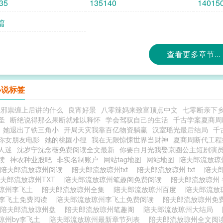
35
135140
14015
篇
查看更多章节...
小说标签
湿邪祟缠上后讲的什么
良宵好景
八零辣妈来致富顶点中文
七零断亲下
圣
断绝说得那么果断就难以释怀
学会驾驭自己的生活
千古学案夏商周
她退出了铁三角小
开局天灾我靠百亿物资躺赢
汉室瑶光最后结局
千
你女朋友电影
她的桃園小徑
我在无限惊悚世界当财神
夏商周断代工程
人迷
沈岁宁沈念薇免费阅读全文最新
你要白月光我娶京圈公主短剧演
读
神农种业股吧
非实名制账户
网站tag地图
网站地图
陪夫郎流放
陪夫郎流放琼州阅读
陪夫郎流放琼州txt
陪夫郎流放琼州 txt
陪夫
夫郎流放琼州TXT
陪夫郎流放琼州笔趣阁免费阅读
陪夫郎流放琼州
琼州李飞土
陪夫郎流放琼州全集
陪夫郎流放琼州百度
陪夫郎流放
y李飞土免费阅读
陪夫郎流放琼州李飞土免费阅读
陪夫郎流放琼州免
陪夫郎流放琼州盘
陪夫郎流放琼州笔趣阁
陪夫郎流放琼州大结局
琼州by李飞土
陪夫郎流放琼州最新章节列表
陪夫郎流放琼州全文阅