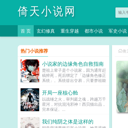
倚天小说网
首 页
玄幻修真
重生穿越
都市小说
军史小说
热门小说推荐
倚
小说家的边缘角色自救指南
楚祖上辈子是个小说家，因为通宵赶
稿猝死，死后绑定了「边缘角色修正
系统」。系统提出交易，只要楚祖能
扮演并修正那些被读者讨厌的边缘角
色，他就能重获新生。楚祖改人设是
开局一座核心舱
吧？老擅长了！第一本读者A你可以
以战锤之火，审判庭之魂，跨越万千
让反派降智，但你最好不要做梦觉得
星河，对抗混沌邪神！西贝猫出品，
读者也会降智，很难懂吗？还是读者
完本保证。...
A靠靠靠！早说是大佬的局中局中局
啊！！祖爹！对不起！是我说话太大
我们纯阴之体是这样的
声了！！第二本读者B狗塑适可而
止，就算你重复强调五百次他是可爱
韶音穿进男频后宫小说里。她是退婚