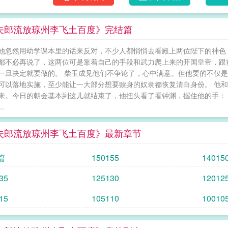
也郁郁寡欢，但柴玉成不灰心。他虽然运气不
他也把债务还清又重新考上大学了呢。制肥料
夫郎流放琼州李飞土百度》完结篇
成和钟渊成了琼州真正主事的人。琼州的瓜果
市场船舶舰队……闻名天下！民不聊生的琼州
他忽然用幼学课本里的话来反对，不少人都悄悄去看殿上两位陛下的神色
朝，也在他们夫夫的经营下，重回盛世荣光！*
都不必再说了，这两位可是靠着自己的手段和武力爬上来的开国皇帝，跟
超级宠受，受后期腿会好。攻有微量系统金手指
一旦决定就要做的。 柴玉成见他们不争论了，心中满意。但他要的不仅
主攻科举基建文《首辅的猎户夫郎》预收文案
可以落地实施，至少能让一大部分想要赎身的奴隶都恢复清白身份。 他
的楚明安，因为多年考不上秀才投水刚被人救
来。今日的朝会基本到这儿就结束了，他扭头看了看钟渊，握住他的手： 
种地是草盛豆苗稀，打猎是被野猪追着满山跑
.
连考试也不会了。正巧这时盛家村的盛景，那
格又是猎人，二十还未成婚，再不成婚就要被
夫郎流放琼州李飞土百度》最新章节
饭！他愿意啊！那日相见后就魂牵梦绕来着！
欺负，盛家汉子和楚明安更是有可能要因为西
篇
150155
14015
上秀才、举人，要让盛家人平平安安的，他也
的科举之路，就是从吃软饭开始的……他曾去
35
125130
12012
居然破格拜将。他还曾代帝出使，开辟了一条
15
105110
10010
帝心，一代纯臣，为大文朝开启了长达百年的盛世
冷受*攻宠受，受宠攻！受的前后变化会大一点~*少
琼州