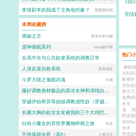
1301
拿错剧本的我成了主角他对象？
圆圆圆的园
完结
本周收藏榜
诡秘之主
爱潜水的乌贼
原神催眠系列
saya触手酱
热门
女高中生与公共奴隶系统的调教日常
被阴
人渣反派自救系统
喵不可言
墨香铜臭
夫到武
斗罗大陆之催眠武魂
酥番外
玖粮
开始是
爆奸调教身材极品的高冷女神和清纯白袜甜妹留学生，射满她们的鞋柜里的高跟鞋和小皮鞋
界当万
免费阅
穿越伊始将异母姐姐调教成性奴（穿越到异世界把高贵强大的女性征服至胯下）
ni1l
全文
读
陪
长腿大胸的处女女友被我的三个大鸡巴室友轮番调教，狠狠灌精直到怀孕
dark
郎流放
琼州b
白给小魔女的异世界魔物榨精之旅
158330
佚名
全本
不挨操就会死（高h）
郎流放
小卷宝宝