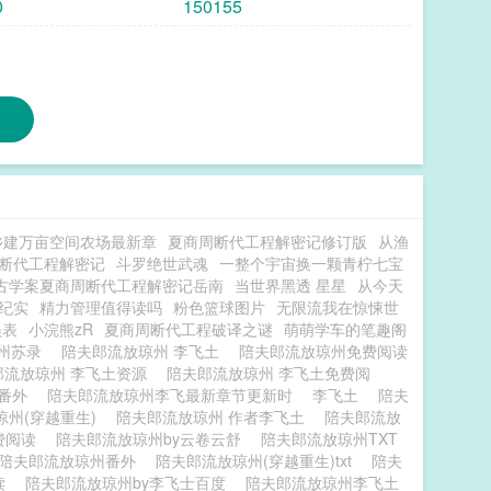
0
150155
乡建万亩空间农场最新章
夏商周断代工程解密记修订版
从渔
断代工程解密记
斗罗绝世武魂
一整个宇宙换一颗青柠七宝
古学案夏商周断代工程解密记岳南
当世界黑透 星星
从今天
纪实
精力管理值得读吗
粉色篮球图片
无限流我在惊悚世
员表
小浣熊zR
夏商周断代工程破译之谜
萌萌学车的笔趣阁
琼州苏录
陪夫郎流放琼州 李飞土
陪夫郎流放琼州免费阅读
郎流放琼州 李飞土资源
陪夫郎流放琼州 李飞土免费阅
 番外
陪夫郎流放琼州李飞最新章节更新时
李飞土
陪夫
琼州(穿越重生)
陪夫郎流放琼州 作者李飞土
陪夫郎流放
费阅读
陪夫郎流放琼州by云卷云舒
陪夫郎流放琼州TXT
陪夫郎流放琼州番外
陪夫郎流放琼州(穿越重生)txt
陪夫
读
陪夫郎流放琼州by李飞士百度
陪夫郎流放琼州李飞土