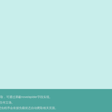
通过屏蔽novelspider字段实现。
任何立场。
爬虫程序会依据负载状态自动爬取相关页面。