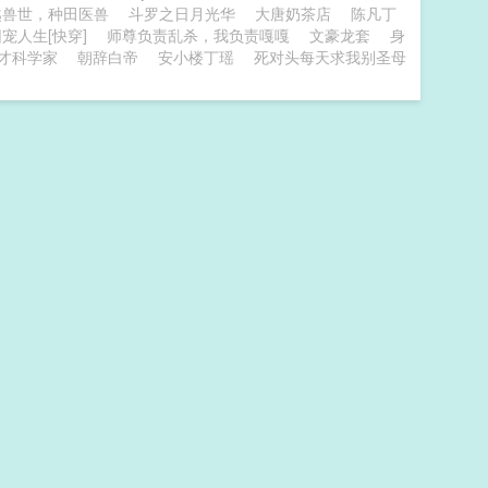
越兽世，种田医兽
斗罗之日月光华
大唐奶茶店
陈凡丁
宠人生[快穿]
师尊负责乱杀，我负责嘎嘎
文豪龙套
身
才科学家
朝辞白帝
安小楼丁瑶
死对头每天求我别圣母