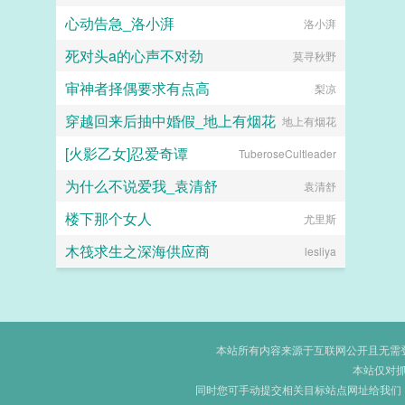
心动告急_洛小湃
洛小湃
死对头a的心声不对劲
莫寻秋野
审神者择偶要求有点高
梨凉
穿越回来后抽中婚假_地上有烟花
地上有烟花
[火影乙女]忍爱奇谭
TuberoseCultleader
为什么不说爱我_袁清舒
袁清舒
楼下那个女人
尤里斯
木筏求生之深海供应商
lesliya
本站所有内容来源于互联网公开且无需登录
本站仅对
同时您可手动提交相关目标站点网址给我们