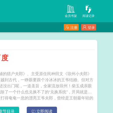
会员书架
阅读记录
注册
登录
百度
辅的猎户夫郎》、主受原住民种田文《琼州小夫郎》
穿越到古代，一睁眼要跟个冷冰冰的王爷结婚。但对方
他还没出门呢，一道圣旨，全家流放琼州！柴玉成亲眼
除了一个什么也兑换不了的“兑换系统”，开局就是一
被打得奄奄一息的漂亮王爷夫郎，曾经是王朝最年轻的
更傻眼了：时值荒年，琼州涝灾，饿殍满地，百姓流离
上了呢？他们被贬成了琼州岛上的垦边罪客，漂亮夫郎
章节目录
立即阅读