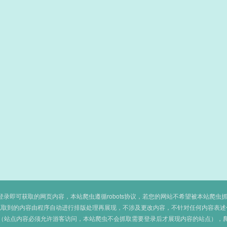
即可获取的网页内容，本站爬虫遵循robots协议，若您的网站不希望被本站爬虫抓取，可
抓取到的内容由程序自动进行排版处理再展现，不涉及更改内容，不针对任何内容表述
（站点内容必须允许游客访问，本站爬虫不会抓取需要登录后才展现内容的站点），