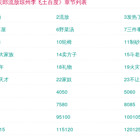
夫郎流放琼州李飞土百度》章节列表
婚
2流放
3发热
草屋
6野菜汤
7三件
毒
10轮椅
11制
三大家族
14卖方子
15斗
年
18礼物
19火灾
小天才
22家奴
23不
4050
5060
7580
8085
95100
10010
15
115120
12012