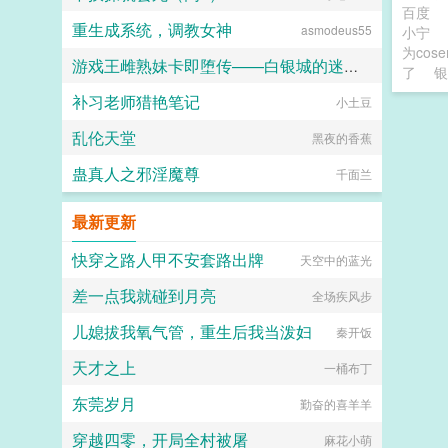
百度
重生成系统，调教女神
asmodeus55
小宁
为co
游戏王雌熟妹卡即堕传——白银城的迷宫主?拉比丽斯篇
了
银
补习老师猎艳笔记
小土豆
丁骨
乱伦天堂
黑夜的香蕉
蛊真人之邪淫魔尊
千面兰
最新更新
快穿之路人甲不安套路出牌
天空中的蓝光
差一点我就碰到月亮
全场疾风步
儿媳拔我氧气管，重生后我当泼妇
秦开饭
天才之上
一桶布丁
东莞岁月
勤奋的喜羊羊
穿越四零，开局全村被屠
麻花小萌