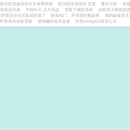
陪夫郎流放琼州全文免费阅读
陪夫郎流放琼州 百度
覆水可收
穿
来路是归途
齐神补天,法力无边
雪落下就吃掉他
治愈系小萌崽的团
ser的我还没化完妆就穿越了
卧底仙门，开局遇到氪金狗
我的妹妹是天
时舅舅的奇妙冒险
被觊觎的低等血族
怀崽omega认错老公后