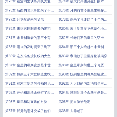
的人解救不成逃空
第73章 在空间里训练兵队为复仇
第74章 强大的兵团诞生打的木偶
做准备
人落花流水
第75章 后面的老大哥出来了不过
第76章 月的前世今生皇里揭穿他
竟然是月
的谎言
第77章 月竟然是雨的父亲
第78章 雨杀了月终结了千年的恩
怨
第79章 来到末世制造者的老宅
第80章 末世制造界竟然是个地方
他们还有善良的人
第81章 末世制造者的那三个背叛
第82章 长老们不信皇里的话准备
者长老疑惑皇厘
把她给杀了
第83章 雨来的及时揭穿了剩下三
第84章 那三个人给赶出末世制造
个人的阴谋
界皇里他们告别这
第85章 这次准备放长线钓大鱼先
第86章 帝仙败了皇里身世被揭穿
杀了真正的帝仙
第87章 皇里的母亲竟然是末世制
第88章 皇里母亲前世三个可恶的
造界的领导者
末世制造者在挑拨
第89章 抓到三个末世制造去找皇
第90章 找到皇里的母亲知晓这一
厘的母亲上
切的事
第91章 和末世制造的领袖碰见千
第92章 为大战的内部消息皇里找
年前那场大战的原
出余孽
第93章 开始和那群余孽打了起来
第94章 没想到那个余孽竟然是沈
最后赢得了胜利
玄烨的父亲
第95章 皇里和沈玄烨的对决
第96章 把血脉给他吧
第37章 我竟然意外变成了他们都
第38章 去养老了