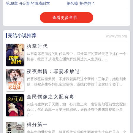
首领
第39章 开启新的游戏副本
第40章 把你炖了
查看更多章节...
完结小说推荐
www.ytxs.org
执掌时代
从东南席卷而起的时代风云中，深处基层的萧峥无意中抓住一个
机会，经历了从潜龙在渊到辉煌腾达的人生历程。...
夜夜燃情：罪妻求放过
代替以薇嫁秦天翼，不嫁我就弄死这个孽种！三年后，她刚刚出
狱，就被亲生爸妈以宝宝要挟，逼她代替假千金嫁给个傻子...
全民偶像之女配有毒
从练习生到女子天团，她一心想往上爬，发誓要颠覆前世女配的
命运，然而总裁一直要潜规则她，身边还有个未来影视歌巨星
在...
得分第一
魔与鸟的世纪争霸，掀开现代篮球的华丽篇章九十年代只有一个