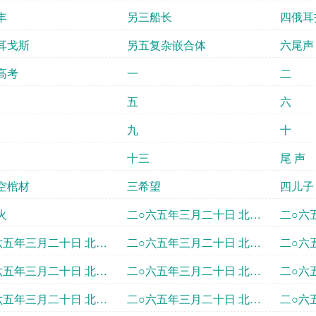
丰
另三船长
四俄耳
耳戈斯
另五复杂嵌合体
六尾声
高考
一
二
五
六
九
十
十三
尾 声
空棺材
三希望
四儿子
火
二○六五年三月二十日 北京
二○六
时间十八点十五分月球国际
时间十
六五年三月二十日 北京
二○六五年三月二十日 北京
二○六
天文台
文台
十九点四十五分月球国
时间二十点中学联盟天文台
时间二
六五年三月二十日 北京
二○六五年三月二十日 北京
二○六
文台
昌平台
文台
二十一点中学联盟天文
时间二十一点三十分贵州省
时间二
六五年三月二十日 北京
二○六五年三月二十日 北京
二○六