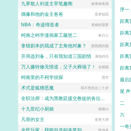
分挑衅，金阶玉殿便生了寒。那凤目
九界散人剑道主宰笔趣阁
林寒林青雨
微眯，仍循着旧日称呼，质问声凛
序一
冽，吾儿，如今可要杀了寡人？秦诏
偶像和他的金主爸爸
星梦妓院
俯身，骤然折膝跪了下去往日隐忍换
线
距离
作桀骜，锋锐眉眼经年淬炼，越发显
NBA：奇迹缔造者
青椒炒菠萝
得狠厉，但唇角柔情却化作了一抹
五分
距离
笑，未免舍不得。哦？宫城十里，凤
柯南之柯学漫画家工藤悠二
春日公
冠霞帔，金银珠玉贯满箱，另有玺印
奥特
阿尔
一枚，权作信礼。儿臣秦诏笑的璀
距离
拿错剧本的我成了主角他对象？
圆圆圆的园
璨，忽又改了口，朕，是来迎娶您回
方九
蒙绿
家的。前期日常卖惨求宠博取父王怜
九分
开局选刘备，只有我知道三国剧情
距离
满地鸡毛
爱的质子攻x每天外冷内热宠溺带娃
的后爹受后期装乖假寐豺狼帝王攻x
卡广
万人嫌转修无情道，父子火葬场了！
三十
金砚砚
距离
高冷美强囚凤帝王受食用注意■时代
架春秋平行时期，称呼及势力地图有
柯南里的不柯学侦探
蒂γ
霞空
国纽
最后
私设。双方无任何亲缘关系，质子到
他国后，称国君为父王。■端水互宠
术式是狐狸恶魔
我不想死在二十岁
嘉伯
拉尔
尾 声
相爱相杀年龄差7岁年下强强身心
1v1欢迎收藏作者鞠躬jpg其他预收
全职法师：成为黑教廷援交教徒的各位婊子
（作者广告位3啵啵）■古耽戎马踏
二
秋棠心狠手辣权臣攻x老谋深算谋士
十九世纪小厨娘
小磊子
稚晓zx
受权臣技能之伺候娇生惯养的公子哥
六
儿。■古耽照我满怀冰雪忠犬糙汉暗
凡骨的女主
壹更大师
卫攻x狠戾变态王爷受被王爷一个巴
一奇
掌扇爽了。■古耽误我秦楼约高冷闷
全民玩家：我能自选副本奖励
秋池木