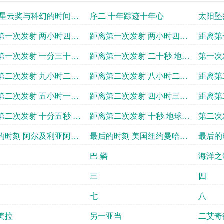
 星云奖与科幻的时间之
序二 十年踪迹十年心
太阳坠
第一次发射 两小时四十
距离第一次发射 两小时四十
距离第
三十秒 美国新墨西哥州
二分二十五秒俄罗斯莫斯科
分三十
第一次发射 一分三十秒
距离第一次发射 二十秒 地球
第一次
罗县 阿拉莫戈多市西南
市郊外 星城太空基地
州 康
及利亚阿德拉尔省 提米
静止轨道 特里尼蒂α空间站
奥特罗
第二次发射 九小时二十
距离第二次发射 八小时二十
距离第
十六公里 沙漠
科学院
洲
控制室
方九十
 俄罗斯莫斯科市卢比扬
分二十秒阿尔及利亚阿德拉
七分四
第二次发射 五小时一分
距离第二次发射 四小时三十
距离第
场二号楼 地下八层
尔省 提米蒙绿洲
尼蒂β
秒 地球静止轨道 特里尼
分 美国新墨西哥州奥特罗县
分十九
第二次发射 十分五秒 美
距离第二次发射 十秒 地球静
第二次
空间站两千公里外
特里尼蒂α地面站
军AMC
约西汉普顿 弗朗西斯 S
止轨道 特里尼蒂β空间站控
拉尔省
的时刻 阿尔及利亚阿德
最后的时刻 美国纽约曼哈顿
最后的
60752
雷斯基机场
制室
省 特里尼蒂β地面站
四十二街
里尼蒂
巴 鳞
海洋之
三
四
七
八
美拉
另一亚当
二艾奇