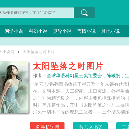
网游小说
科幻小说
灵异小说
言情小说
其他小说
天小说网
>
太阳坠落之时图片
太阳坠落之时图片
作者：
全球华语科幻星云奖组委会，陈楸帆，
“星云志”系列图书收录了星云奖十年来很有代
在、文明本源、人工智能、末日灾难、外星生
之时》为精选集之一，内容主要包括陈楸帆的
时》等几篇作品，其中《太阳坠落之时》主要
消灭一切不平等的理想主义者——三个彻头彻
手机访问
加入书架