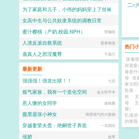
台昌
时间
二○
为了家庭和儿子，小伟的妈妈穿上了丝袜
火锅气候
盟天
京时
女高中生与公共奴隶系统的调教日常
daokee
心A
蜜汁樱桃（产奶,校园,NPH）
喵不可言
苦咖啡
人渣反派自救系统
墨香铜臭
热门
蛊真人之邪淫魔尊
千面兰
医毒
府宠妾
最新更新
春是什
母
老
强强强！强龙出狱！！
七武
家夫郎
坠落
炼气家族，我有一个造化空间
金火旺甲木
析
惹人慊的女同学
母
五
放线菌
册）
腹黑嚣张小神女
喵里喵气的大脸猫
忆漫游
的黄昏
穿越妻荣夫贵：绝嗣世子养崽
一见我珍
佞娇
拾筝