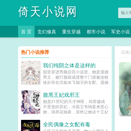
倚天小说网
首 页
玄幻修真
重生穿越
都市小说
军史小说
热门小说推荐
倚
我们纯阴之体是这样的
韶音穿进男频后宫小说里。她是退婚
男主，被打脸踩成渣整个门派被连根
拔起所在宗族灰飞烟灭的女配。退婚
有什么大不了的？退婚后，他就是清
清白白的好汉一条，前程光明，未来
腹黑王妃戏邪王
无限。但既然他这么记恨N多年后。
她是21世纪的天才神医，却穿越成
龙傲天男主我知道是我配不上你，但
不受宠的弃妃，冷面王爷纳妾来恶心
我在你身边鞍前马后了五百年，饭给
她，洞房花烛夜，居然让她这个王妃
你做，衣服给你买，天材地宝为你
去伺候，想羞辱她是吧？行啊！她拿
抢，你特么能不能看我一眼？...
着几面旗子，对着床头摇旗呐...
全民偶像之女配有毒
从练习生到女子天团，她一心想往上