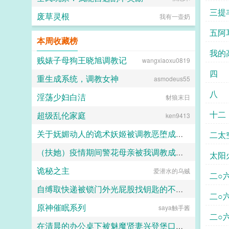
骚大将军x骄扬富贵小少爷被老婆倒
三提
追又放弃，将军等会，小祖宗哎！■
废草灵根
我有一壶奶
东幻众神审判日疯批大佬x高冷之花
为神清路的蓝星5s指挥长军官权昼，
五阿
本周收藏榜
遇到一个顶级疯批罪犯。想杀我？试
试接吻吗？■现耽第13个治疗师狂躁
我的
失眠的霸总，被手段高超的pua心理
贱婊子母狗王晓旭调教记
wangxiaoxu0819
治疗师狠狠拿捏。老婆把我的精神病
四
治成了恋爱脑...
重生成系统，调教女神
asmodeus55
八
淫荡少妇白洁
豺狼末日
十二
超级乱伦家庭
ken9413
关于妩媚动人的诡术妖姬被调教恶堕成媚黑母猪乐芙兰的这档子事
二太
（扶她）疫情期间警花母亲被我调教成三洞全开的肉便器母狗
F心R
太阳
诡秘之主
爱潜水的乌贼
霜染official
二○
自缚取快递被锁门外光屁股找钥匙的不良妹妹
时间
二○
原神催眠系列
saya触手酱
黑翼君
际天
时间
二○
在清晨的办公桌下被魅魔贤妻兴登堡口交，夜晚在宴会厅角落的鞋交