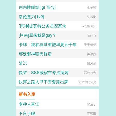
创伤性联结( gl 百合)
金子唉
洛伦兹力[1v2]
浆水渊
[原神]提瓦特公务员探案录
不吃鱼骨头
[柯南]原来我是gay？
sanna
卡牌：我在异世重塑华夏五千年
千千嫣梦
绑定邪神聊天群后
神泉院
陆沉
魔风烈
快穿：SSS级宿主专治病娇
荔枝枝兮
快穿之路人甲不安套路出牌
天空中的蓝光
新书入库
变种人富江
鲨鱼子
不良于眠
宣蓝田