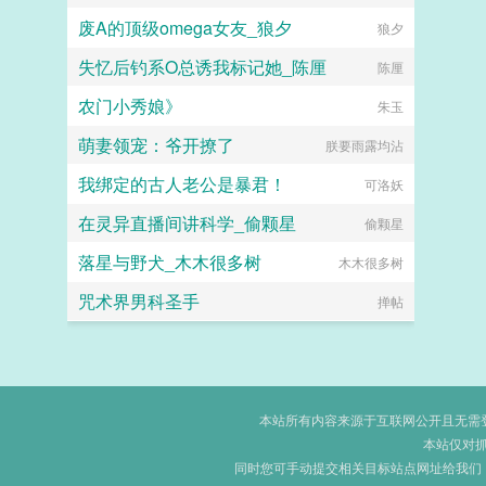
废A的顶级omega女友_狼夕
狼夕
失忆后钓系O总诱我标记她_陈厘
陈厘
农门小秀娘》
朱玉
萌妻领宠：爷开撩了
朕要雨露均沾
我绑定的古人老公是暴君！
可洛妖
在灵异直播间讲科学_偷颗星
偷颗星
落星与野犬_木木很多树
木木很多树
咒术界男科圣手
掸帖
本站所有内容来源于互联网公开且无需登录
本站仅对
同时您可手动提交相关目标站点网址给我们