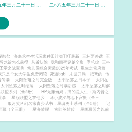
台
十三点二十分贵州省
时间二十三点五十分月球国
五年三月二十一日 北
二○六五年三月二十一日 北
际天文台
零点二十一分中学联
京时间零点四十五分贵州省
台昌平台
天文台
硝酸盐
海岛求生生活玩家种田绯夷TXT最新
三杯两盏话
王
醒龙锭怎么获得
从斩妖除
我和闺蜜穿越全集
季总你
三杯
圣堂之战宝典
幼儿园综合素质2025年考试
重生之侯府嫡
我只是个女大学生免费阅读
死遁bgbl
末世开局一把弩的
他
费阅读
太阳坠落之时完全版
太阳坠落之日本子
太阳在
太阳坠落之时结尾
太阳坠落之时读后感
太阳坠落之时解
舰联盟系列（全5册）
HP无痛当妈，痛的是人生：斯内普之
往事
星舰联盟之在他乡
马小波罗与地下宫殿（全三
）
银河奖科幻名家青少丛书：星魂勇士系列（全5册）
记
宝藏（全三册）
星海荣耀
古陆英雄传
星舰联盟之以前