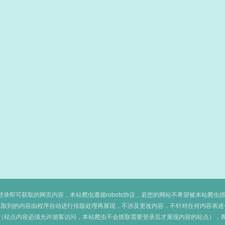
即可获取的网页内容，本站爬虫遵循robots协议，若您的网站不希望被本站爬虫抓取，可
抓取到的内容由程序自动进行排版处理再展现，不涉及更改内容，不针对任何内容表述
（站点内容必须允许游客访问，本站爬虫不会抓取需要登录后才展现内容的站点），