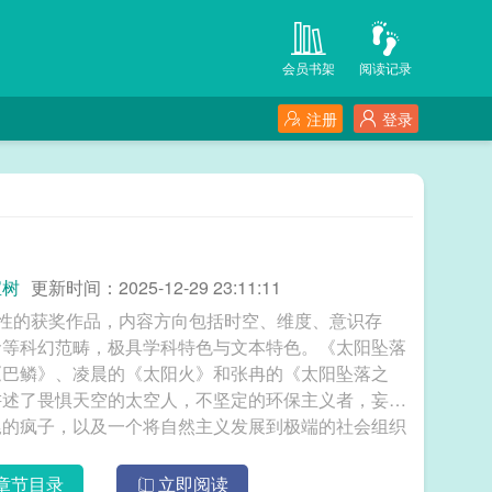
会员书架
阅读记录
注册
登录
宝树
更新时间：2025-12-29 23:11:11
表性的获奖作品，内容方向包括时空、维度、意识存
命等科幻范畴，极具学科特色与文本特色。《太阳坠落
《巴鳞》、凌晨的《太阳火》和张冉的《太阳坠落之
讲述了畏惧天空的太空人，不坚定的环保主义者，妄图
尾的疯子，以及一个将自然主义发展到极端的社会组织
在一个太阳即将毁灭地球的死亡世界之中挣扎、生存的故事。 星云志⑦太阳坠落之时
章节目录
立即阅读