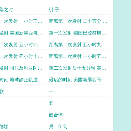
落之时
引 子
一次发射 一小时三十
距离第一次发射 二十五分 德
三秒 德国巴登符腾堡
国巴登符腾堡州 康斯坦茨大
发射 美国新墨西哥州
第一次发射 德国巴登符腾堡
斯坦茨大学数学和自然
学办公室
县 阿拉莫戈多市西南
州 康斯坦茨大学办公室
二次发射 五小时四十
距离第二次发射 五小时九分
大讲堂
六公里 沙漠
秒 地球静止轨道 特里
一秒 大西洋上空 美国空军
二次发射 四小时十九
距离第二次发射 一小时五十
空间站控制室
AMCXII远程运输机 编号
秒 大西洋上空 美国空
九分七秒 地球静止轨道 特里
发射 阿尔及利亚阿德
第二次发射后十五分钟 美国
60752A
XII远程运输机 编号
尼蒂β空间站控制室
 特里尼蒂β地面站
纽约曼哈顿 联合国总部大楼
时刻 地球静止轨道 特
最后的时刻 美国新墨西哥州
A
β空间站控制室
奥特罗县 特里尼蒂α地面站
歌
一
五
嵌合体
德娜
另二伊甸