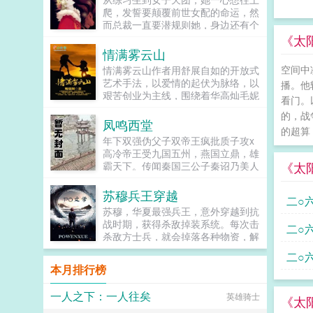
爬，发誓要颠覆前世女配的命运，然
而总裁一直要潜规则她，身边还有个
未来影视歌巨星在作妖！！！...
《太
情满雾云山
空间中
情满雾云山作者用舒展自如的开放式
艺术手法，以爱情的起伏为脉络，以
播。他
艰苦创业为主线，围绕着华高灿毛妮
看门。
妮的爱情故事，勾划了林瑛甘雯丽关
的，战
文彬梁仕达丁...
凤鸣西堂
的超算
年下双强伪父子双帝王疯批质子攻x
高冷帝王受九国五州，燕国立鼎，雄
《太
霸天下。传闻秦国三公子秦诏乃美人
之子，最不得宠。秦国式微，为表忠
心，便将他送去燕国作质子。几渡春
苏穆兵王穿越
二○
秋，万里霜寒。秦诏乖顺，颇得燕王
苏穆，华夏最强兵王，意外穿越到抗
宠溺，于及冠年放他归去。哪知三个
战时期，获得杀敌掉装系统。每次击
京时
二○
月后，他竟扫平障碍，弑父即位。自
杀敌方士兵，就会掉落各种物资，解
此后狼子野心，昭然若揭三载风云变
锁成就，更能得到系统丰厚的奖励。
天文
时间
幻，他荡平七国，强灭五州，将河山
二○
系统提示恭喜宿主击杀敌方士...
归化为一，却将精兵对准燕国。强破
本月排行榜
际天
宫门之日，未杀一名俘虏，未夺半只
时间
鸡犬。燕王端坐，临视睥睨，不怒而
一人之下：一人往矣
英雄骑士
《太
自威。二人对上视线，促狭中带着几