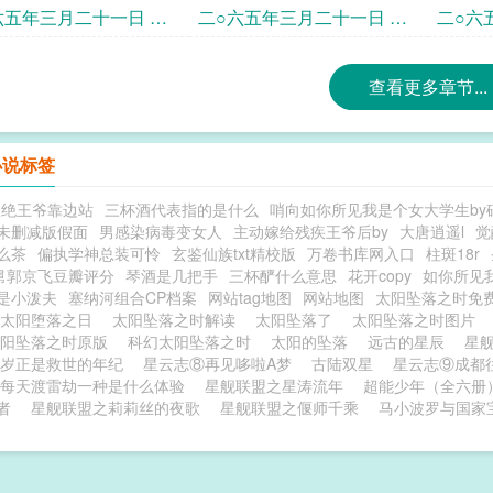
平台
天文台
际天文
二十二点四十分中学联
时间二十三点月球国际天文
时间二
六五年三月二十一日 北
二○六五年三月二十一日 北
二○六
文台昌平台
台
天文台
间零点文昌国际宇航中
京时间零点十一分月球国际
京时间
查看更多章节...
TS执行部
天文台
盟天文
小说标签
双绝王爷靠边站
三杯酒代表指的是什么
哨向如你所见我是个女大学生by
未删减版假面
男感染病毒变女人
主动嫁给残疾王爷后by
大唐逍遥l
觉
么茶
偏执学神总装可怜
玄鉴仙族txt精校版
万卷书库网入口
柱斑18r
舅郭京飞豆瓣评分
琴酒是几把手
三杯酽什么意思
花开copy
如你所见
是小泼夫
塞纳河组合CP档案
网站tag地图
网站地图
太阳坠落之时免
太阳堕落之日
太阳坠落之时解读
太阳坠落了
太阳坠落之时图片
太阳坠落之时原版
科幻太阳坠落之时
太阳的坠落
远古的星辰
星
岁正是救世的年纪
星云志⑧再见哆啦A梦
古陆双星
星云志⑨成都
每天渡雷劫一种是什么体验
星舰联盟之星涛流年
超能少年（全六册
者
星舰联盟之莉莉丝的夜歌
星舰联盟之偃师千乘
马小波罗与国家