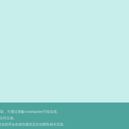
通过屏蔽novelspider字段实现。
任何立场。
爬虫程序会依据负载状态自动爬取相关页面。