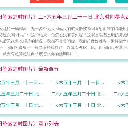
阳坠落之时图片》二○六五年三月二十一日 北京时间零点
凌乱得一塌糊涂，九十多个无人和载人的航天器被瞬间直射而来的高能所
转过头问“小桂”：“这个结果，你怎么没有算到呢？这就是硅基文明的开始吗
以后无论多么艰难的情况，我都不会关闭你。我们得做好准备，迎接战争的到
争！我们将像猴子一样拿着棍棒打仗，超算会占据上风。但我们没有退路。
，就要有超算超过自己该怎么办的预期啊！”...
阳坠落之时图片》最新章节
六五年三月二十一日 北
二○六五年三月二十一日 北
二○六
间零点四十五分贵州省
京时间零点二十一分中学联
京时间
六五年三月二十日 北京
二○六五年三月二十日 北京
二○六
台
盟天文台昌平台
天文台
二十三点五十分月球国
时间二十三点二十分贵州省
时间二
六五年三月二十日 北京
二○六五年三月二十日 北京
二○六
文台
天文台
台
二十二点贵州省天文台
时间二十一点五十分月球国
时间二
阳坠落之时图片》章节列表
际天文台
天文台