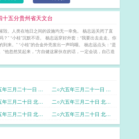
四十五分贵州省天文台
摧毁。人类在地日之间的设施均无一幸免。 杨志远关闭了直
？” “小桂”沉默不语。 杨志远穿好外套：“我要出去走走。你
来。” “小桂”的合金外壳发出一声呜咽。 杨志远点头：“是
”他忽然笑起来，“方自健这家伙在的话，一定会说，自己造
五年三月二十一日 北
二○六五年三月二十一日 北
零点十一分月球国际
京时间零点文昌国际宇航中
五年三月二十日 北京
二○六五年三月二十日 北京
心ATS执行部
十三点月球国际天文
时间二十二点四十分中学联
五年三月二十日 北京
二○六五年三月二十日 北京
盟天文台昌平台
十一点三十分贵州省
时间二十一点中学联盟天文
台昌平台