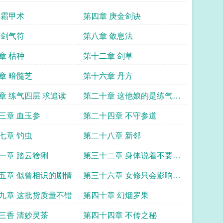
 霜甲术
第四章 庚金剑诀
 剑气符
第八章 敛息法
章 枯种
第十二章 剑草
章 暗髓芝
第十六章 丹方
章 练气四层 求追读
第二十章 这他娘的是练气二
层
三章 血玉参
第二十四章 不守参道
七章 钓虫
第二十八章 新邻
一章 踏云猞猁
第三十二章 身体说着不要求
追读
五章 似曾相识的剧情
第三十六章 女修只会影响我
种田的速度
九章 这批货质量不错
第四十章 幻烟罗果
三香 清妙灵茶
第四十四章 不传之秘