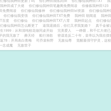
你们修仙我种田更新了吗
你们种田我练武txt
你们修仙我种田TXT
我
我种田成了大佬
你们修仙我种田笔趣阁免费阅读
你修炼我种田123
田免费阅读
你们修仙我修神
你们修仙我种田txt资源
你们修仙我种
吗
你们修仙我变强
你们修仙我种田TXT免费
我种田 朝闻道
我种
XT百度
你们修仙
你们修仙我种田TXT八零
我种田起点
你们修仙
你们修仙我种田怎么断更了
逼我退婚后，你们又求我复婚？
真千金被
生1999：从和清纯校花做同桌开始
完美爱人
一睁眼，和千亿大佬已
平的我无敌了
葬天经
船行渔歌
密谋造反二十年，皇帝以为我在摆
返78：开局表白青梅
司乔裴秋野
无敌仙尊
觉醒最强守护灵，这校
一念成魔
无敌世子