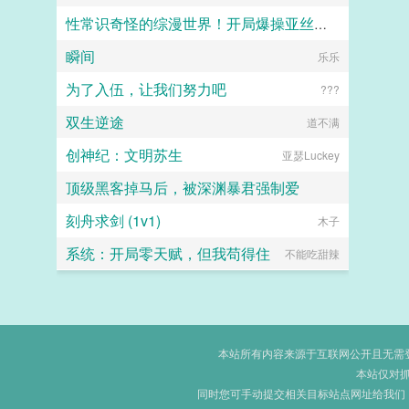
性常识奇怪的综漫世界！开局爆操亚丝娜！
瞬间
黑月何时嚎叫？
乐乐
为了入伍，让我们努力吧
???
双生逆途
道不满
创神纪：文明苏生
亚瑟Luckey
顶级黑客掉马后，被深渊暴君强制爱
刻舟求剑 (1v1)
十八岁甜美热情大甲由
木子
系统：开局零天赋，但我苟得住
不能吃甜辣
本站所有内容来源于互联网公开且无需登录
本站仅对
同时您可手动提交相关目标站点网址给我们