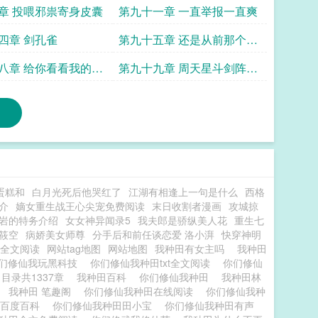
章 投喂邪祟寄身皮囊
第九十一章 一直举报一直爽
四章 剑孔雀
第九十五章 还是从前那个铁
螯蟹
八章 给你看看我的大
第九十九章 周天星斗剑阵镇
山
蛋糕和
白月光死后他哭红了
江湖有相逢上一句是什么
西格
介
嫡女重生战王心尖宠免费阅读
末日收割者漫画
攻城掠
岩的特务介绍
女女神异闻录5
我夫郎是骄纵美人花
重生七
筱空
病娇美女师尊
分手后和前任谈恋爱 洛小湃
快穿神明
全文阅读
网站tag地图
网站地图
我种田有女主吗
我种田
们修仙我玩黑科技
你们修仙我种田txt全文阅读
你们修仙
 目录共1337章
我种田百科
你们修仙我种田
我种田林
读
我种田 笔趣阁
你们修仙我种田在线阅读
你们修仙我种
田百度百科
你们修仙我种田田小宝
你们修仙我种田有声