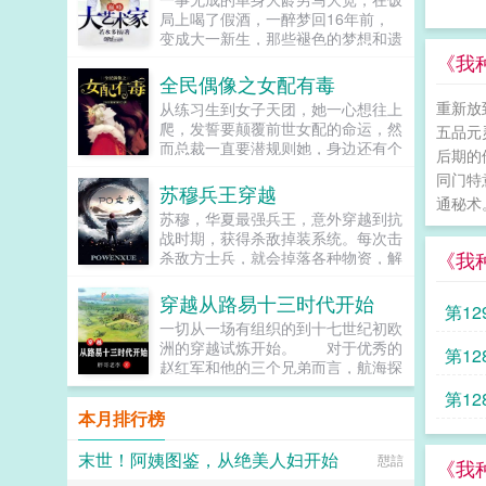
局上喝了假酒，一醉梦回16年前，
变成大一新生，那些褪色的梦想和遗
憾，终于有了大展拳脚的机会。当画
《我种
家，做导演，收藏古玩字画，...
全民偶像之女配有毒
重新放
从练习生到女子天团，她一心想往上
爬，发誓要颠覆前世女配的命运，然
五品元
而总裁一直要潜规则她，身边还有个
后期的
未来影视歌巨星在作妖！！！...
同门特
苏穆兵王穿越
通秘术
苏穆，华夏最强兵王，意外穿越到抗
战时期，获得杀敌掉装系统。每次击
《我
杀敌方士兵，就会掉落各种物资，解
锁成就，更能得到系统丰厚的奖励。
系统提示恭喜宿主击杀敌方士...
穿越从路易十三时代开始
第12
一切从一场有组织的到十七世纪初欧
洲的穿越试炼开始。 对于优秀的
全
第12
赵红军和他的三个兄弟而言，航海探
险可以有，征服世界也可以有，然而
物至
第12
前提是通过五百名额的试炼…...
本月排行榜
末世！阿姨图鉴，从绝美人妇开始
憇誩
《我