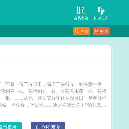
会员书架
阅读记录
注册
登录
师，守着一亩三分灵田，苟活于修行界。好在意外发
收获剑草一株，获得剑丸一枚。收获玄虫藤一株，获得
方一张。……从此，他便安分守住自家灵田，坐看修行
探索，寻仙缘，得法宝……通通与我无关！”“我只想安
章节目录
立即阅读