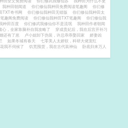
种田全文免费阅读
你们修武我修仙苏
我种田为什么不更
我种田朝闻道
你们修仙我种田免费阅读笔趣阁
你们修
田TXT奇书网
你们修仙我种田无错版
你们修仙我种田太
田笔趣阁免费阅读
你们修仙我种田TXT笔趣阁
你们修仙我
我种田百度
你们修武我修仙你不是流氓
我种田作者朝闻
读心，全家靠脑补自我攻略了
穿成贵妃后，我在后宫开补习
婚还有了崽
卢小姐卸下伪装，许总乖乖娶回家
娇妻凶
烂
如果冬城有春天
七零美人太娇软，科研大佬宠红
花我不伺候了
饥荒囤货，我在古代装神仙
卧底归来万人