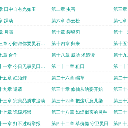
章 田中自有光如玉
第二章 虫害
第三章
章 躁动
第六章 赤云松
第七章
章 月满
第十章 裂银刃
第十一
三章 小陆叔你要灵石不
第十四章 归来
第十五
七章 合作
第十八章 威胁 求追读
第十九
十一章 今日无事灵田种
第二十二章 租田
第二十
十五章 红须鲤
第二十六章 编草
第二十
十九章 邀请
第三十章 修仙从纳妾开始
第三十
十三章 完美品质求追读
第三十四章 把这玩意儿染成
第三十
绿的
十七章 诡级邪祟
第三十八章 如烟似雾的灵种
第三十
十一章 打不过就举报
第四十二章 草傀儡 守卫灵田
第四十