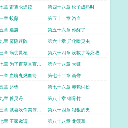
七章 雷霆求追读
第四十八章 松子成熟时
一章 蛟藤
第五十二章 浴血
五章 遇袭
第五十六章 你醒了
九章 雾隐迷阵
第六十章 异化啮灵虫
三章 病变灵植
第六十四章 没救了等死吧
七章 为了百草堂百年
第六十八章 大赚
一章 血魄丸燃血箭
第七十二章 画饼
五章 起锅
第七十六章 赤魈讨松
九章 兽灵丹
第八十章 铜骨竹
三章 就喜欢你桀骜不
第八十四章 狠狠的夹
子
七章 王家邀请
第八十八章 龙须草