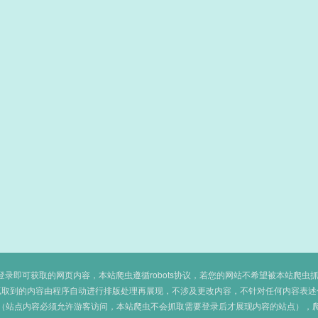
即可获取的网页内容，本站爬虫遵循robots协议，若您的网站不希望被本站爬虫抓取，可
抓取到的内容由程序自动进行排版处理再展现，不涉及更改内容，不针对任何内容表述
（站点内容必须允许游客访问，本站爬虫不会抓取需要登录后才展现内容的站点），