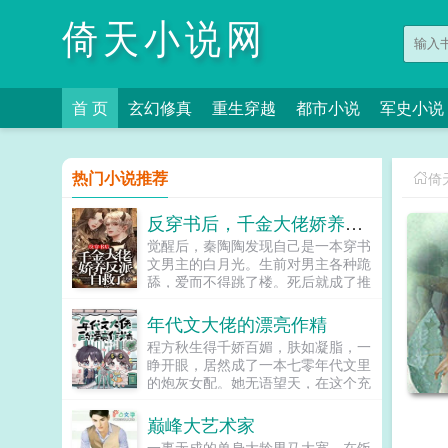
倚天小说网
首 页
玄幻修真
重生穿越
都市小说
军史小说
热门小说推荐
倚
反穿书后，千金大佬娇养反派自救了
觉醒后，秦陶陶发现自己是一本穿书
文男主的白月光。生前对男主各种跪
舔，爱而不得跳了楼。死后就成了推
动男女主感情戏工具人，被频频鞭
尸。秦家大小姐不干了！马上开启
年代文大佬的漂亮作精
王...
程方秋生得千娇百媚，肤如凝脂，一
睁开眼，居然成了一本七零年代文里
的炮灰女配。她无语望天，在这个充
满限制的时代，她只想当条咸鱼，拿
着便宜老公的丰厚工资买买买，顺便
巅峰大艺术家
再好好享受宽肩窄腰，冷峻帅气...
一事无成的单身大龄男马大宽，在饭