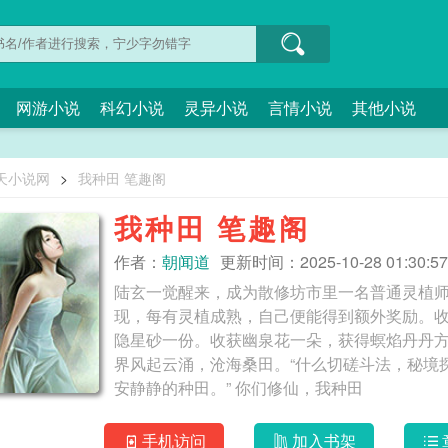
网游小说
科幻小说
灵异小说
言情小说
其他小说
天小说网
>
我种田 笔趣阁
我种田 笔趣阁
作者：
朝闻道
更新时间：2025-10-28 01:30:57
陆玄一觉醒来，成为散修坊市里一名普通灵植
现，每有灵植成熟，自己便能得到额外奖励。
隐星砂一份。收获幽泉花一朵，获得螟焰丹丹
界风起云涌，沧海桑田。“什么切磋斗法，秘境
安静静的种田。” 你们修仙，我种田
手机访问
加入书架