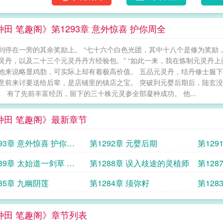
田 笔趣阁》第1293章 意外惊喜 护你周全
到停在一旁的其余奖励上。 “七十六个白色光团，其中十八个是修为奖励，
灵丹，以及二十三个元灵丹丹方经验包。” “如此一来，我在炼制元灵丹上
他来说略显鸡肋，可实际上却有着极高价值。 五品元灵丹，结丹修士服
意前来讨要送给后辈，是店铺里的镇店之宝。 突破到元婴后期后，陆玄
。 有了先前丰富经历，留下的三十株元灵参全部凝种成功。 他...
种田 笔趣阁》最新章节
93章 意外惊喜 护你周
第1292章 元婴后期
第129
89章 太始道一剑草 万
第1288章 误入歧途的灵植师
第128
母灵精
之法
85章 九幽阴莲
第1284章 须弥籽
第128
种田 笔趣阁》章节列表