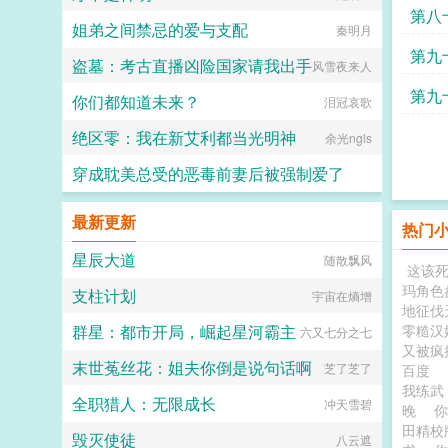
第八
姐弟之间禁忌的爱与支配
秦明月
第九
盗墓：考古直播凶险国家请我出手
风雪夜来人
了
第九
你们都知道未来？
泪冠哀歌
绝区零：我在新艾利都当光明神
余光ngls
穿成耽美总受的恶毒前妻后被强制爱了
一颗西柚
最新更新
热门
星辰大道
随散飘风
这该死
玛角色
支柱计划
宇宙在熵增
地征伐
群星：都市开局，崛起星河霸主
零糙汉
六又七分之七
又被疯
末世菟丝花：姐夫你倒是说句话啊
芝了芝了
百度
我练武
全职猎人：无限成长
冲天雪碧
晚
田精
毁灭使徒
八云遮