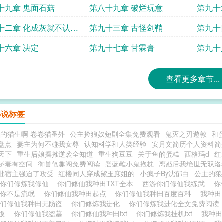
十九章 鬼面石菇
第八十九章 破烂玩意
第九十
十二章 化成灰就不认得
第九十三章 古怪剑鞘
第九十
十六章 决定
第九十七章 甘霖膏
第九十
宝贝
查看更多章节...
小说标签
的猫生啊 卷卷猫番外
公主捡狼奴短剧全集免费观看
鬼灭之刃遊敦
和
盘点
妻主为何不碰我女尊
认知科学和人类经验
安月文简历个人资料简
天下
重生后娘摆摊逆袭全知道
重生狗豆豆
关于鱼的蛋糕
西格玛d
红
娇妻有空间
御兽笔趣阁免费阅读
碧蓝雌小鬼抱枕
离婚后我绝世无双洛
批宿主强迫了攻受
红楼同人穿成黛玉庶姐的
小疯子By沈郁白
公主的狼
你们修炼我修仙
你们修仙我种田TXT全本
西游你们修仙我练武
你
 你不是流氓
你们修仙我种田起点
你们修仙我种田百度百科
我种田
你们修仙我种田无防盗
你们修炼我进化
你们修炼我进化全文免费阅
校版
你们修仙我盗墓
你们修仙我种田txt
你们修炼我挂机txt
我种