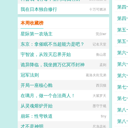
第四
我在日本独自修行
十万可燃冰
躺平
第四
本周收藏榜
第五
星际第一农场主
莞尔wr
第五
东京：拿催眠不当超能力是吧？
记名天堂
第六
宇智波，从毁灭忍界开始
衡山君
第六
诡异降临，我坐拥万亿冥币封神
孟则
冠军法则
第六
葛洛夫街兄弟
开局一座核心舱
西贝猫
第七
在璃月，做一个合法商人！
大紫罗天
第七
从灵魂熔炉开始
墨守于规
第八
崩坏：性穹铁道
tiny
第八
才不是神明
尺凫店长