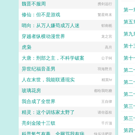
魏晋不服周
携剑远行
第一
修仙：但不是游戏
繁星终末
第五
哨向：从万人嫌苟成万人迷
郁南栀
第九
穿越者纵横动漫世界
龙之宫
第十
虎枭
高月
要
大唐：刑部之主，不科学破案
第十
公子轲
异世纪福音圣男
羽海野月
第二
人在末世，我能联通现实
精英hr
植
第二
玻璃花房
都给我吃糖
第二
我合成了全世界
王自律
第三
精灵：这个训练家太野了
请你荔枝
第三
亮剑金陵十三钗
千斤顶
第四
科普氧气有毒，全网骂我有病
快乐活肥宅