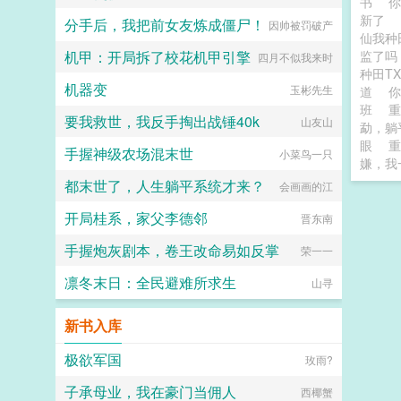
书
新了
分手后，我把前女友炼成僵尸！
因帅被罚破产
仙我种
机甲：开局拆了校花机甲引擎
监了
四月不似我来时
种田T
机器变
玉彬先生
道
班
重
要我救世，我反手掏出战锤40k
山友山
勐，躺
眼
重
手握神级农场混末世
小菜鸟一只
嫌，我
都末世了，人生躺平系统才来？
会画画的江
开局桂系，家父李德邻
晋东南
手握炮灰剧本，卷王改命易如反掌
荣一一
凛冬末日：全民避难所求生
山寻
新书入库
极欲军国
玫雨?
子承母业，我在豪门当佣人
西椰蟹