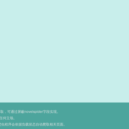
通过屏蔽novelspider字段实现。
任何立场。
爬虫程序会依据负载状态自动爬取相关页面。