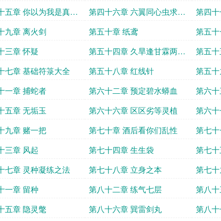
十五章 你以为我是真的
第四十六章 六翼同心虫求追
第四十
读
十九章 离火剑
第五十章 纸鸢
第五十
十三章 怀疑
第五十四章 久旱逢甘霖两三
第五十
滴
十七章 基础符箓大全
第五十八章 红线针
第五十
十一章 捕蛇者
第六十二章 预定碧水蟒血
第六十
十五章 无垢玉
第六十六章 区区劣等灵植
第六十
大业
十九章 赌一把
第七十章 酒后看你们乱性
第七十
十三章 风起
第七十四章 生生袋
第七十
十七章 灵种凝练之法
第七十八章 立身之本
第七十
十一章 留种
第八十二章 练气七层
第八十
驯的样
十五章 隐灵氅
第八十六章 巽雷剑丸
第八十