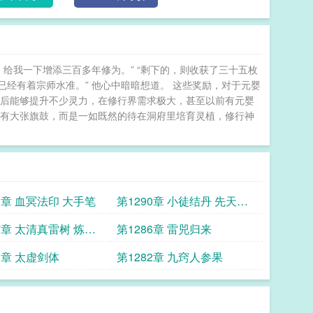
给我一下增添三百多年修为。” “剩下的，则收获了三十五枚
已经有着宗师水准。” 他心中暗暗想道。 这些奖励，对于元婴
下后能够提升不少灵力，在修行界需求极大，甚至以前有元婴
没有大张旗鼓，而是一如既然的待在洞府里培育灵植，修行神
1章 血冥法印 大手笔
第1290章 小徒结丹 先天风
雷遁
7章 太清真雷树 炼壶
第1286章 雷兕归来
3章 太虚剑体
第1282章 九窍人参果