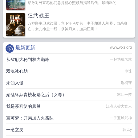
然敢对外宣称他们总是精心照顾与指导后代。最糟糕的...
狂武战王
万神殿主卫戍边疆，立下汗马功劳，妻子却遭人羞辱，自杀身
亡，女儿命悬一线，杀神归来，血染江州！...
最新更新
www.ytxs.org
从省府大秘到权力巅峰
一起功成名就
双魂冰心劫
一串珠
未知入侵
荆柯守
始乱终弃青楼花魁之后（女尊）
寒江一梦
我是慕容复的舅舅
江湖人称大官人
宝可梦：开局加入火箭队
一手五球武神
一念玄灵
聆风y