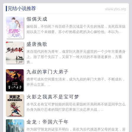
完结小说推荐
www.ytxs.org
假偶天成
嫁给我，不怕死？传言瞎子墨沉域是个天生的煞星，克死双亲姐
姐以及三个未婚妻。苏小柠抱着必死的决心嫁给他。本以为...
盛唐挽歌
来自现代的有为青年，魂穿到大唐开元盛世的一个少年方重勇身
上。除了那个失踪了，又留下一堆大坑的不靠谱老爹外，方重
勇...
九叔的掌门大弟子
携带可成长空间重生清末，成为九叔的掌门大弟子。不断成长，
并开山立派。...
火影之我真不是宝可梦
本书又名有宝可梦技能的我苟在雾隐村开局和再不斩是同学怎么
办身为医疗忍者的我打穿忍界第三次忍界大战，...
金龙：帝国六千年
作为留守雏龙的诺亚不明白，喜欢为后代挑选养父母的金龙，居