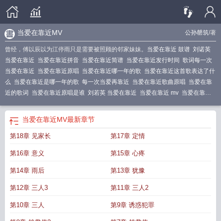
当爱在靠近MV
公孙罄筑
/著
曾经，傅以辰以为江停雨只是需要被照顾的邻家妹妹。
当爱在靠近 鼓谱
刘诺英
当爱在靠近
当爱在靠近拼音
当爱在靠近简谱
当爱在靠近发行时间
歌词每一次
当爱在靠近
当爱在靠近原唱
当爱在靠近哪一年的歌
当爱在靠近这首歌表达了什
么
当爱在靠近是哪一年的歌
每一次当爱再靠近
当爱在靠近歌曲原唱
当爱在靠
近的歌词
当爱在靠近原唱是谁
刘若英 当爱在靠近
当爱在靠近 mv
当爱在靠近
吉他谱
刘若英当爱在靠近歌词
当爱在靠近mp3
当爱在靠近
当爱在靠近歌词表
达的是什么情感
当爱在靠近男生版
刘若英每一次当爱在靠近
当爱在靠近歌
当爱在靠近MV
最新章节
词
当爱在靠近dj版
当爱在靠近电视剧
当爱在靠近刘若英演唱
当爱在靠近歌词
第18章 见家长
第17章 定情
刘若英
当爱在靠近原唱刘若英
当爱在靠近歌曲表达的情感
当爱在靠近歌词完整
版
第16章 意义
第15章 心疼
第14章 雨后
第13章 犹豫
第12章 三人3
第11章 三人2
第10章 三人
第9章 诱惑犯罪