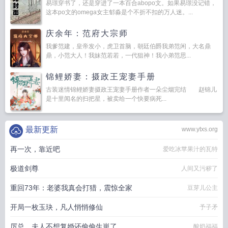
易璟穿书了，还是穿进了一本百合abopo文。如果易璟没记错，
这本po文的omega女主郁淼是个不折不扣的万人迷。...
庆余年：范府大宗师
我爹范建，皇帝发小，虎卫首脑，朝廷伯爵我弟范闲，大名鼎
鼎，小范大人！我妹范若若，一代狙神！我小弟范思...
锦鲤娇妻：摄政王宠妻手册
古装迷情锦鲤娇妻摄政王宠妻手册作者一朵尘烟完结 赵锦儿
是十里闻名的扫把星，被卖给一个快要病死...
最新更新
www.ytxs.org
再一次，靠近吧
爱吃冰苹果汁的瓦特
极道剑尊
人间又污秽了
重回73年：老婆我真会打猎，震惊全家
豆芽儿公主
开局一枚玉玦，凡人悄悄修仙
予子矛
厉总，夫人不想复婚还偷偷生崽了
酸奶福福