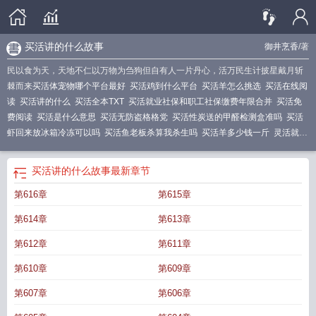
买活讲的什么故事
御井烹香
/著
民以食为天，天地不仁以万物为刍狗但自有人一片丹心，活万民生计披星戴月斩
棘而来
买活体宠物哪个平台最好
买活鸡到什么平台
买活羊怎么挑选
买活在线阅
读
买活讲的什么
买活全本TXT
买活就业社保和职工社保缴费年限合并
买活免
费阅读
买活是什么意思
买活无防盗格格党
买活性炭送的甲醛检测盒准吗
买活
虾回来放冰箱冷冻可以吗
买活鱼老板杀算我杀生吗
买活羊多少钱一斤
灵活就业
人员医保后
灵活就业社保和职工社保缴费年限合并
买活物在什么平台买
买活御
井烹香
买活作者御井烹香
买活讲的什么故事
买活军
买活虾冻上跟买冻虾有区
买活讲的什么故事
最新章节
别吗?
买活TXT
买活 御井烹香 txt
买活 笔趣阁
买活 御井烹香
买活体宠物哪个
第616章
第615章
平台
买活体鸟去哪个网站
买活御井烹香TXT
买活就业人员医保后
买活虾好还
是冻虾好
买活有男主吗
买活蹦乱跳的动物是什么生肖
买活虾时候怎么挑选
买
第614章
第613章
活俱乐部
买活by御井烹香笔趣阁
买活牛多少钱一斤
买活百度
买活鸡怎么挑
买
活御井烹香晋江
怎样享受看病的报销?
买活笔趣阁
买活牛去哪里买最便宜
买活
第612章
第611章
御井烹香全文
买活虾怎么保存
买活猪便宜还是直接买猪肉
买活晋江
第610章
第609章
第607章
第606章