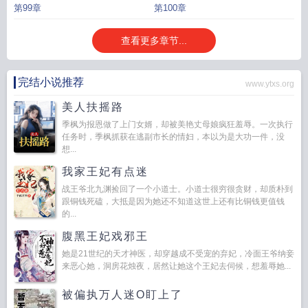
第99章
第100章
查看更多章节...
完结小说推荐
www.ytxs.org
美人扶摇路
季枫为报恩做了上门女婿，却被美艳丈母娘疯狂羞辱。一次执行
任务时，季枫抓获在逃副市长的情妇，本以为是大功一件，没
想...
我家王妃有点迷
战王爷北九渊捡回了一个小道士。小道士很穷很贪财，却质朴到
跟铜钱死磕，大抵是因为她还不知道这世上还有比铜钱更值钱
的...
腹黑王妃戏邪王
她是21世纪的天才神医，却穿越成不受宠的弃妃，冷面王爷纳妾
来恶心她，洞房花烛夜，居然让她这个王妃去伺候，想羞辱她...
被偏执万人迷O盯上了