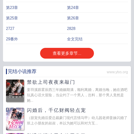
第23章
第24章
第25章
第26章
2727
2828
29番外
全文完结
查看更多章节...
完结小说推荐
www.ytxs.org
禁欲上司夜夜来敲门
姜羽溪跟霍辰西三年婚姻期满，顺利离婚，离婚当晚，她在酒吧
玩真心话大冒险，当众约了一个男人，岂料，那个男人竟然是
她...
闪婚后，千亿财阀轻点宠
（甜宠先婚后爱总裁豪门现代言情马甲）幼儿园老师姜姝闪婚了
班上小朋友的叔叔，本以为她可以和对方互...