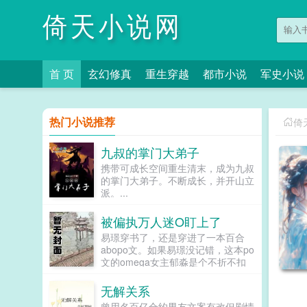
倚天小说网
首 页
玄幻修真
重生穿越
都市小说
军史小说
热门小说推荐
倚
九叔的掌门大弟子
携带可成长空间重生清末，成为九叔
的掌门大弟子。不断成长，并开山立
派。...
被偏执万人迷O盯上了
易璟穿书了，还是穿进了一本百合
abopo文。如果易璟没记错，这本po
文的omega女主郁淼是个不折不扣
的万人迷。所有见过郁淼的alpha都
无法克制对郁淼强取豪夺的冲动，即
无解关系
使郁淼自己性格冷淡对那种事完全没
曾用名百亿合约男友文案有改但剧情