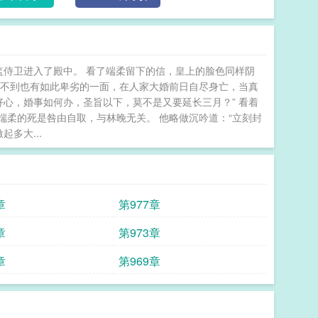
监侍卫进入了殿中。 看了端柔留下的信，皇上的脸色同样阴
，想不到也有如此卑劣的一面，在人家大婚前日自尽身亡，当真
好心，婚事如何办，圣旨以下，莫不是又要延长三月？” 看着
柔的死是咎由自取，与林晚无关。 他略做沉吟道：“立刻封
多大...
章
第977章
章
第973章
章
第969章