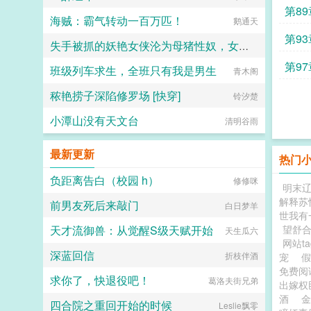
第89
海贼：霸气转动一百万匹！
鹅通天
第93
失手被抓的妖艳女侠沦为母猪性奴，女儿师妹最终也落入魔掌？
第97
班级列车求生，全班只有我是男生
可能是显像管
青木阁
秾艳捞子深陷修罗场 [快穿]
铃汐楚
小潭山没有天文台
清明谷雨
最新更新
热门
负距离告白（校园 h）
修修咪
明末
解释苏
前男友死后来敲门
白日梦羊
世我有
天才流御兽：从觉醒S级天赋开始
望舒
天生瓜六
网站t
深蓝回信
折枝伴酒
宠
免费
求你了，快退役吧！
葛洛夫街兄弟
出嫁权
酒
金
四合院之重回开始的时候
Leslie飘零