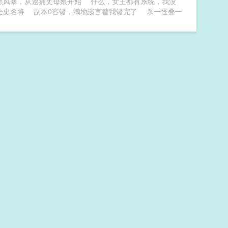
黑风暴，从逮捕丈母娘开始
什么，女主都有系统，我没
全史名将
副本0容错，满地遗言替我错完了
杀一怪叠一