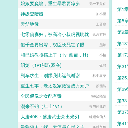
她到最后都会弹开，即使她说她愿
娘娘要爬墙，重生暴君要凉凉
无一不是你
意。于是在情热期那天，郁淼提前丢
第1
掉了抑制剂，处理掉了一直在烦她的
神级登陆器
加小里
alpha，脆弱的靠进了易璟怀里璟
第5
璟，我难受。帮帮我1始终1v12超听
天父地母
王晋康
话小狗攻amp主人级别涩涩的诱受3
第9
女a无挂件2023725文案已截图备
七零俏寡妇，被高冷小叔虎视眈眈
念念有钰
份。...
第13
假千金要出嫁，权臣长兄红了眼
墨焰
和已婚教授搞上了（1v1甜寵，H）
第17
小椿
织笼（1v1强取豪夺)
硫酸
第21
列车求生：别跟我比运气谢谢
林中取栗
第25
重生七零，老太发家致富成万元户
苏能能
第29
全民偶像之女配有毒
ran染陌陌
第33
潮来不钓（年上1v1）
春与愁几许
第37
大唐40K：盛唐武士亮出光刃
鲤鲤鱼仙人
第41
最强领主：我，天使与亡灵之主
一条鼓气鱼