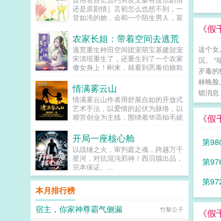
有兴趣，剧情也总会拐到那个方向，
还是原剧情］言初怎么也想不到，一
而且每隔两三章会就换一批alpha，
贫如洗的她，会和一个陌生男人，莫
刺激得不行。穿到一切开始之前，易
名其妙地绑定了一场为期365天的财
《假
璟见到了还没有经历过任何情节的郁
富交换。说白了就是他的钱进了她账
农家长姐：带着空间去逃荒
淼。青灰亚麻色的分层长卷发，神态
户，她的钱进了他账户还转！不！
有些病弱，眼波迷蒙猫一样慵懒仿佛
这个女
逃荒重生种田空间团宠萌宝基建甜宠
回！去！好消息对方是陆洺执，陆氏
含着水似的，远远一眼望过来就能令
宋清瑶重生了，还重生到了一个农家
沉。 
集团太子爷，多金，年轻，人还帅。
人神魂颠倒。看着郁淼靠在窗边，衬
傻女身上！刚来，就看到恶毒伯娘欺
坏消息这人脾气差，控制欲强，还打
歹毒的
衫领口微张表情淡漠地用淡色的唇瓣
负临产的母亲！可恶，不能忍，拼
算趁机和她来场合约恋爱。...
林晚脸
吞吐烟雾，易璟缓缓向写出郁淼的作
了。刚解决了，就遇...
情满雾云山
者献上膝盖。难怪文中那些alpha要
锁消息
情满雾云山作者用舒展自如的开放式
发疯，她看了也忍不住想喊姐姐请让
艺术手法，以爱情的起伏为脉络，以
我贴一下啊！郁淼有一个秘密。她知
《假
艰苦创业为主线，围绕着华高灿毛妮
道未来会发生的所有事。那期间每一
妮的爱情故事，勾划了林瑛甘雯丽关
个alpha的样子她都记得。易璟到来
文彬梁仕达丁...
之前，郁淼每天都在数着日子等着复
开局一座核心舱
第98
仇，因此她清楚的知道易璟不是这个
以战锤之火，审判庭之魂，跨越万千
世界的人。但是易璟太可爱了。她是
星河，对抗混沌邪神！西贝猫出品，
第97
她世界里唯一的正常人，不会忽然发
完本保证。...
疯对她强取豪夺，也不会利用信息素
在各种地方侮辱一样地占有，还会默
第97
本月排行榜
不作声地带她绕开所有的剧情点。因
为易璟，上辈子那些恶心的alpha没
有一个能来到她的面前。郁淼爱易
宿主，你家神尊霸气侧漏
竹黎公子
《假
璟。只是易璟总是不开窍，每次亲近