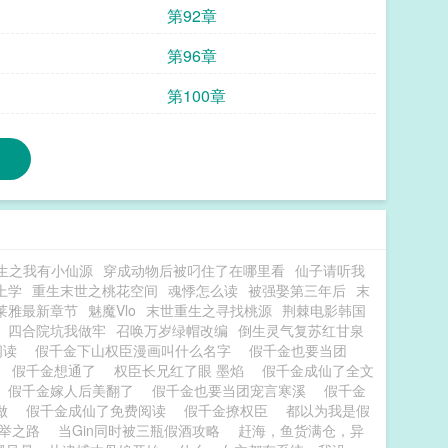
第92章
第96章
第100章
生之我有小仙源
穿成动物后被叼住了在哪里看
仙子请听我
上学
重生末世之桃花空间
魂悸怎么读
被强娶第三年后
末
莱雅最新章节
魅魔Vlo
末世重生之寻找桃源
荆棘电影韩国
四合院坑我做牢
召唤万岁绿帽改编
倒生灵气复苏红甘泉
阅读
假千金下山权臣漫画叫什么名字
假千金也要当团
个
假千金想通了
权臣长兄红了眼 墨焰
假千金成仙了全文
假千金嫁人后美翻了
假千金也要当团宠言寒溪
假千金
要做
假千金成仙了免费阅读
假千金撩权臣
都以为我是假
举之路
当Gin同时被三瓶假酒攻略
赶海，鱼货满仓，异