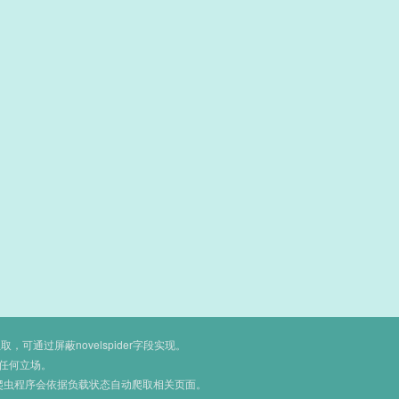
通过屏蔽novelspider字段实现。
任何立场。
爬虫程序会依据负载状态自动爬取相关页面。