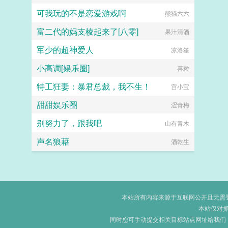
可我玩的不是恋爱游戏啊
熊猫六六
富二代的妈支棱起来了[八零]
果汁清酒
军少的超神爱人
凉洛笙
小高调[娱乐圈]
喜粒
特工狂妻：暴君总裁，我不生！
宫小宝
甜甜娱乐圈
涩青梅
别努力了，跟我吧
山有青木
声名狼藉
酒乾生
本站所有内容来源于互联网公开且无需登录
本站仅对
同时您可手动提交相关目标站点网址给我们