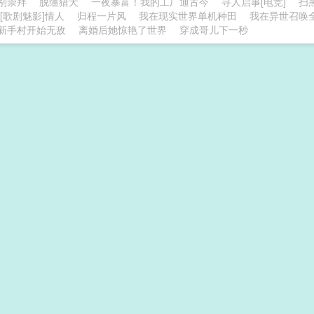
别崇拜
脱缰猎犬
一夜暴富！我的工厂通古今
寻人启事[电竞]
扫
[歌剧魅影]情人
归程一片风
我在现实世界单机种田
我在异世召唤
新手村开始无敌
离婚后她惊艳了世界
穿成哥儿下一秒