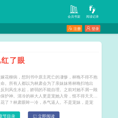
会员书架
阅读记录
注册
登录
兄红了眼
被嫁花柳病，想到书中原主死亡的凄惨，林晚不得不抱
改命。所有人都以为林肃会为了亲妹妹将林晚扫地出
金反到风生水起，娇弱的不能自理。之前对她不屑一顾
的保护神。清冷的林大人更是宠她入骨，恨不得天天捧
眼花了？林肃眼眸一冷，杀气逼人。不是宠妹，是宠
章节目录
立即阅读