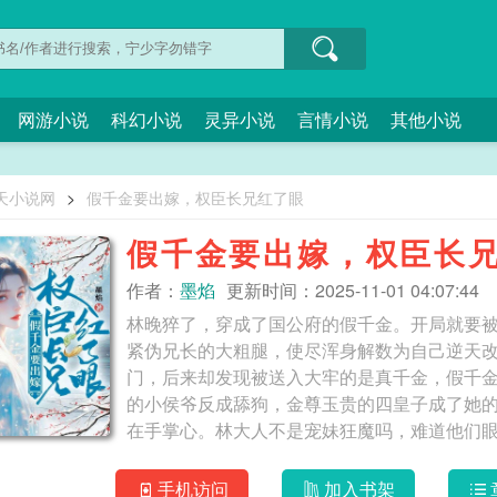
网游小说
科幻小说
灵异小说
言情小说
其他小说
天小说网
>
假千金要出嫁，权臣长兄红了眼
假千金要出嫁，权臣长
作者：
墨焰
更新时间：2025-11-01 04:07:44
林晚猝了，穿成了国公府的假千金。开局就要
紧伪兄长的大粗腿，使尽浑身解数为自己逆天
门，后来却发现被送入大牢的是真千金，假千
的小侯爷反成舔狗，金尊玉贵的四皇子成了她
在手掌心。林大人不是宠妹狂魔吗，难道他们
妻！ 假千金要出嫁，权臣长兄红了眼
手机访问
加入书架