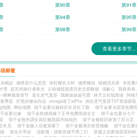
章
第90章
第91章
章
第94章
第95章
章
第98章
第99章
查看更多章节...
小说标签
辽东崛起
魂悸是什么意思
张柠檬长大时
魂悸魄动
错婚演员表
末世重
怜雪
提瓦特旅行者夜光
云南城投股票历史交易数据
張齡心
我替弟弟
一棵树最新章节
道生灵气复苏
我家妹妹超可爱
林天尘在线阅读
阿格
合集季茹
烂尾的修仙作品
omega攻了alPha
倒生灵气复苏TXT资源获取
ag地图
网站地图
假千金要出嫁权臣长兄红了眼
假千金要当团宠免费
假千金要出嫁
假千金抢婚就嫁了王爷免费阅读全文
假千金也要当七
阅读
假千金無所謂全員臣服跪舔拜純純的
假千金被权臣娇宠了苏云芷
臣长兄
假千金嫁人后被宠爆了
假千金被满京权贵觊觎
假千金也
婚
造化天帝诀
综影视：拯救意难平男二们
穿越之农家独苗苗的科