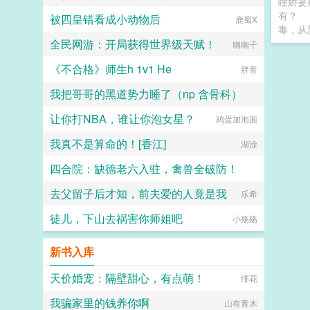
瞳娇妻
有？
被四皇错看成小动物后
鹿蜀X
毒，从
全民网游：开局获得世界级天赋！
幽幽子
《不合格》师生h 1v1 He
胖青
我把哥哥的黑道势力睡了（np 含骨科）
让你打NBA，谁让你泡女星？
子时南笙烟
鸡蛋加泡面
我真不是算命的！[香江]
湖涂
四合院：缺德老六入驻，禽兽全破防！
去父留子后才知，前夫爱的人竟是我
一把破键盘
乐希
徒儿，下山去祸害你师姐吧
小殇殇
新书入库
天价婚宠：隔壁甜心，有点萌！
绯花
我骗家里的钱养你啊
山有青木