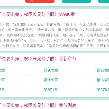
千金要出嫁，权臣长兄红了眼》第980章
儿不错，当真如她母亲和兄长一样的卑鄙。” 说话间，皇上也带领一众太
“端柔，她当真会挑日子。” 他一直以来，皇上都觉得这个女儿温柔乖顺
狠。 萱娘娘不悦的说道：“晚晚明日成亲，她却在今日死，分明就是没安
上还没洗掉的宫妆，皇上于心不忍，对这个女儿他亏欠的太多了，更何况端
，七日后发丧，明天婚事照常！” 端柔处心积虑选择的死亡日子，并没有激起
千金要出嫁，权臣长兄红了眼》最新章节
0章
第979章
第978
6章
第975章
第974
2章
第971章
第970
千金要出嫁，权臣长兄红了眼》章节列表