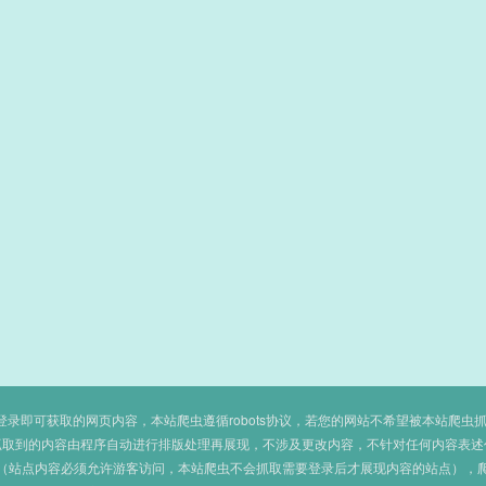
即可获取的网页内容，本站爬虫遵循robots协议，若您的网站不希望被本站爬虫抓取，可
抓取到的内容由程序自动进行排版处理再展现，不涉及更改内容，不针对任何内容表述
（站点内容必须允许游客访问，本站爬虫不会抓取需要登录后才展现内容的站点），