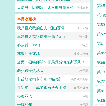
第45
灭渣男，囚嫡妹，恶女翻身坐皇位
佛跳墙上
第49
本周收藏榜
第53
我只喜欢我的亡夫_银山暮雪
银山暮雪
第57
车越粉人越狠这榜一我当定了
张泡泡
第61
盛放我（1v2）
一宙光
第65
苏穆兵王穿越
苏穆大花妞
全民：召唤师弱？开局觉醒海克斯系统！
第69
老婆孩子热炕头
一脸糊涂
水千丞
第73
非酋地狱抽卡守则_海鶄落
免费全文阅读
第77
斗罗绝世：成了霍雨浩金手指！
废蓝想日万
第81
格格不入
巫哲
第85
一醉经年
水千丞