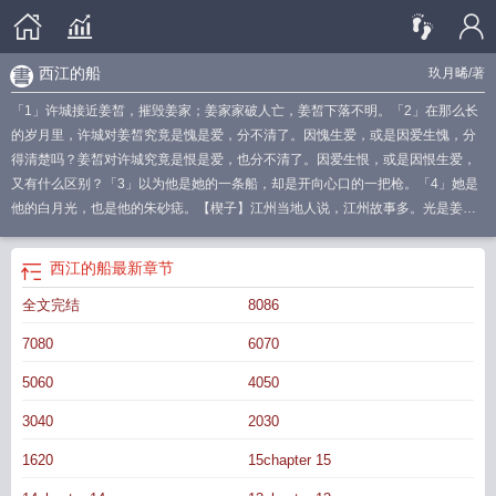
西江的船
玖月晞
/著
「1」许城接近姜皙，摧毁姜家；姜家家破人亡，姜皙下落不明。「2」在那么长
的岁月里，许城对姜皙究竟是愧是爱，分不清了。因愧生爱，或是因爱生愧，分
得清楚吗？姜皙对许城究竟是恨是爱，也分不清了。因爱生恨，或是因恨生爱，
又有什么区别？「3」以为他是她的一条船，却是开向心口的一把枪。「4」她是
他的白月光，也是他的朱砂痣。【楔子】江州当地人说，江州故事多。光是姜家
的就有一箩筐，能讲上三天三夜不带重样。你要听哪个？随便哪一个啊。那就给
你讲讲我们江州最传奇的许城吧。讲到他，自然是要讲他跟姜家那小女儿的故事
西江的船
最新章节
了。从哪一年讲起呢——微博：玖月晞2025年6月11日开坑。2025年6月26日入
全文完结
8086
v。无原型，谢绝带真人。地点架空。有私设，谢绝考究。注：女主身世特殊，无
原罪。
西江的船txt
西江的船百度
西江的船未删减
西江客轮
西江的船by玖月
7080
6070
晞
西江的船全文免费阅读完整
西江的船免费
西江的船晋江
西江的船完整版
西
江的船在线观看
西江最大的货船
西江的船TXT
西江的船在线阅读
西江可以走
5060
4050
多大的船
西江码头
西江航行的船
西江的船玖月晞免费阅读
西江的船玖月晞
西
3040
2030
江造船厂电话
西江的船免费阅读
西江的船玖月晞讲的是什么
西江终点在哪
里
西江的船晋江手机
1620
15chapter 15