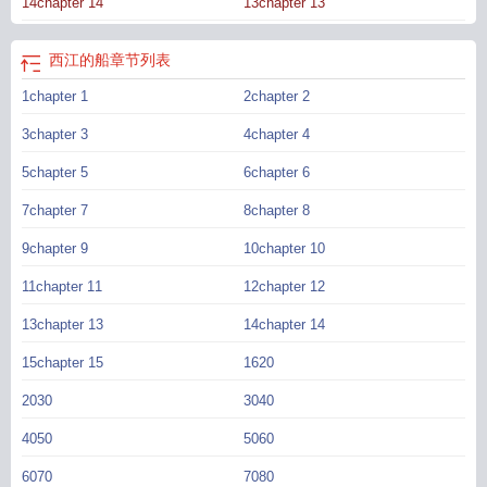
14chapter 14
13chapter 13
西江的船
章节列表
1chapter 1
2chapter 2
3chapter 3
4chapter 4
5chapter 5
6chapter 6
7chapter 7
8chapter 8
9chapter 9
10chapter 10
11chapter 11
12chapter 12
13chapter 13
14chapter 14
15chapter 15
1620
2030
3040
4050
5060
6070
7080