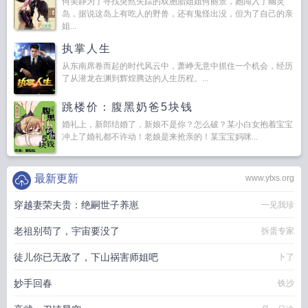
何美静为了寻找突然失踪的双胞胎姐姐何丽景，她闯入了幽灵
岛，据说这岛上有吃人的野兽，还有鬼怪出没，但为了自己的亲
姐...
执掌人生
从东南席卷而起的时代风云中，萧峥无意中抓住一个机会，经历
了从潜龙在渊到辉煌腾达的人生历程。...
跳楼价：腹黑奶爸5块钱
婚礼上，新郎结婚了，新娘不是你？怎么破？某小白女抱着宝宝
冲上了婚礼都不许动！老娘是来抢亲的！某宝宝妈咪...
最新更新
www.ytxs.org
穿越妻荣夫贵：绝嗣世子养崽
一见我珍
老祖别苟了，宇宙要没了
拆蛋专家
徒儿你已无敌了，下山祸害师姐吧
卜了
妙手回春
铁沙