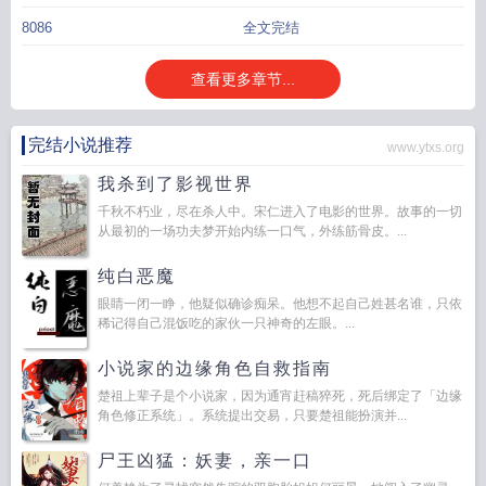
8086
全文完结
查看更多章节...
完结小说推荐
www.ytxs.org
我杀到了影视世界
千秋不朽业，尽在杀人中。宋仁进入了电影的世界。故事的一切
从最初的一场功夫梦开始内练一口气，外练筋骨皮。...
纯白恶魔
眼睛一闭一睁，他疑似确诊痴呆。他想不起自己姓甚名谁，只依
稀记得自己混饭吃的家伙一只神奇的左眼。...
小说家的边缘角色自救指南
楚祖上辈子是个小说家，因为通宵赶稿猝死，死后绑定了「边缘
角色修正系统」。系统提出交易，只要楚祖能扮演并...
尸王凶猛：妖妻，亲一口